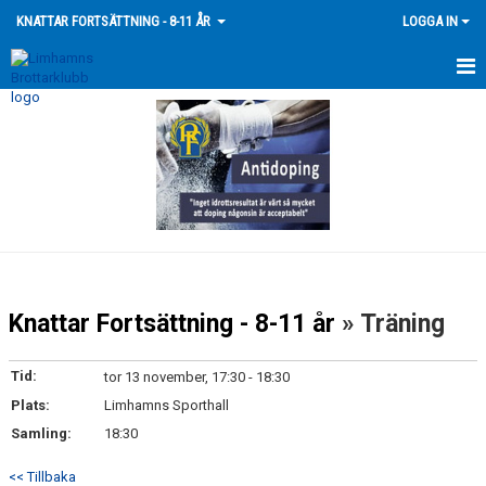
KNATTAR FORTSÄTTNING - 8-11 ÅR
LOGGA IN
HEM
NYHETER
KALENDER
BILDGALLERI
LEDARE
Knattar Fortsättning - 8-11 år
» Träning
Tid:
tor 13 november, 17:30 - 18:30
Plats:
Limhamns Sporthall
Samling:
18:30
<< Tillbaka