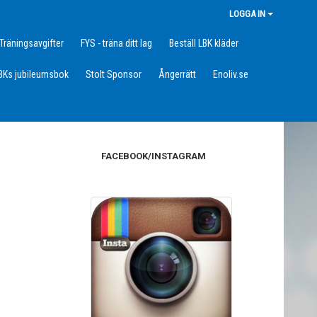
LOGGA IN
Träningsavgifter
FYS - träna ditt lag
Beställ LBK kläder
BKs jubileumsbok
Stolt Sponsor
Ångerrätt
Enoliv.se
FACEBOOK/INSTAGRAM