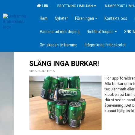
LBK
BROTTNING LIMHAMN
KAMPSPORT LIM
Hem
Nyheter
Föreningen
Kontakta oss
Vaccinerad mot doping
Richthoffcupen
SNK-T
Om skadan är framme
Frågor kring Fritidskortet
SLÄNG INGA BURKAR!
2015-05-07 13:16
Hör upp föräldrar
Alla burkar som in
tex Danmark eller
klubben på Limha
där vi sedan saml
återvinning. Det b
kunnat hjälpas åt