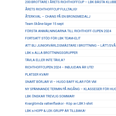
200 BROTTARE I ÅRETS RICHTHOFFCUP – LBK BÄSTA KLUB
ÅRETS RICHTHOFFCUP FULLTALIG!
ÅTERKVAL – CHANS PÅ EN BRONSMEDALJ
Team Skåne-läger 15 sept
FÖRSTA ANMÄLNINGARNA TILL RICHTHOFF-CUPEN 2024
FORTSATT STÖD FÖR LBK TEAM-ELIT
ATT BLI JUNIORVÄRLDSMÄSTARE I BROTTNING – LÄTT/SVÅ
LBK:s ALLA BROTTNINGSGRUPPER
TÄVLA ELLER INTE TÄVLA?
RICHTHOFFCUPEN 2024 – INBJUDAN ÄR UTE!
PLATSER KVAR!
SNART BÖRJAR VI – HUGO BAFF KLAR FÖR VM
NY SPÄNNANDE TERMIN PÅ INGÅNG – KLASSEGER FÖR HU
LBK ÖNSKAR TREVLIG SOMMAR!
Kvarglömda vattenflaskor - Köp av LBK t-shirt
LBK:s HOPP & LEK-GRUPP ÄR TILLBAKA!