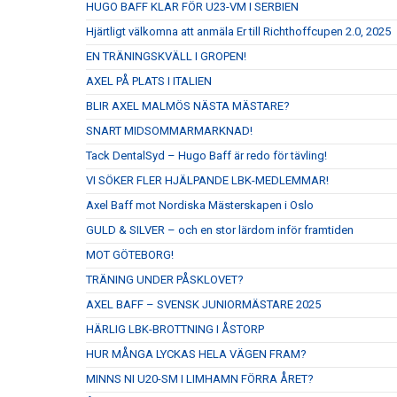
HUGO BAFF KLAR FÖR U23-VM I SERBIEN
Hjärtligt välkomna att anmäla Er till Richthoffcupen 2.0, 2025
EN TRÄNINGSKVÄLL I GROPEN!
AXEL PÅ PLATS I ITALIEN
BLIR AXEL MALMÖS NÄSTA MÄSTARE?
SNART MIDSOMMARMARKNAD!
Tack DentalSyd – Hugo Baff är redo för tävling!
VI SÖKER FLER HJÄLPANDE LBK-MEDLEMMAR!
Axel Baff mot Nordiska Mästerskapen i Oslo
GULD & SILVER – och en stor lärdom inför framtiden
MOT GÖTEBORG!
TRÄNING UNDER PÅSKLOVET?
AXEL BAFF – SVENSK JUNIORMÄSTARE 2025
HÄRLIG LBK-BROTTNING I ÅSTORP
HUR MÅNGA LYCKAS HELA VÄGEN FRAM?
MINNS NI U20-SM I LIMHAMN FÖRRA ÅRET?