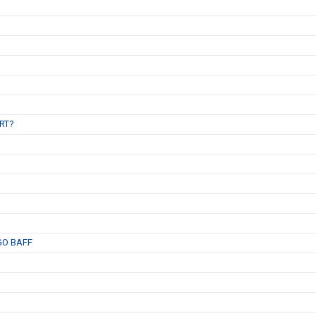
B
RT?
GO BAFF