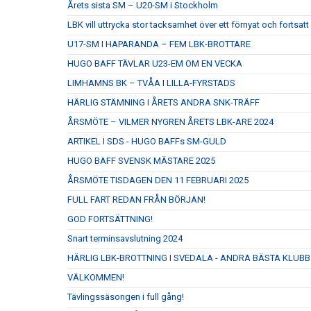
Årets sista SM – U20-SM i Stockholm
LBK vill uttrycka stor tacksamhet över ett förnyat och fort
U17-SM I HAPARANDA – FEM LBK-BROTTARE
HUGO BAFF TÄVLAR U23-EM OM EN VECKA
LIMHAMNS BK – TVÅA I LILLA-FYRSTADS
HÄRLIG STÄMNING I ÅRETS ANDRA SNK-TRÄFF
ÅRSMÖTE – VILMER NYGREN ÅRETS LBK-ARE 2024
ARTIKEL I SDS - HUGO BAFFs SM-GULD
HUGO BAFF SVENSK MÄSTARE 2025
ÅRSMÖTE TISDAGEN DEN 11 FEBRUARI 2025
FULL FART REDAN FRÅN BÖRJAN!
GOD FORTSÄTTNING!
Snart terminsavslutning 2024
HÄRLIG LBK-BROTTNING I SVEDALA - ANDRA BÄSTA KLUBB
VÄLKOMMEN!
Tävlingssäsongen i full gång!