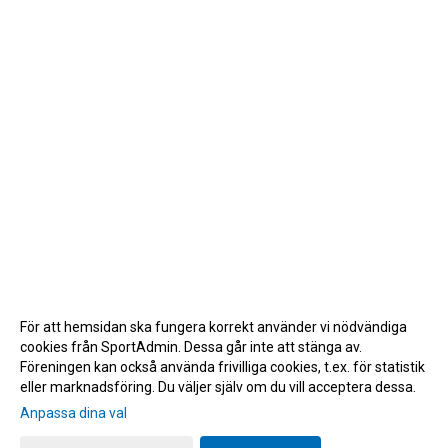
SKÅNESERIEN
LBKS VÄRDEGRUNDER
GDPR
LBKS JUBILEUMSBOK
STOLT SPONSOR
ÅNGERRÄTT
ENOLIV.SE
För att hemsidan ska fungera korrekt använder vi nödvändiga
OM SKADAN ÄR FRAMME
cookies från SportAdmin. Dessa går inte att stänga av.
Föreningen kan också använda frivilliga cookies, t.ex. för statistik
FRÅGOR KRING FRITIDSKORTET
eller marknadsföring. Du väljer själv om du vill acceptera dessa.
Anpassa dina val
Cookie-inställningar
Gå till Webbversion