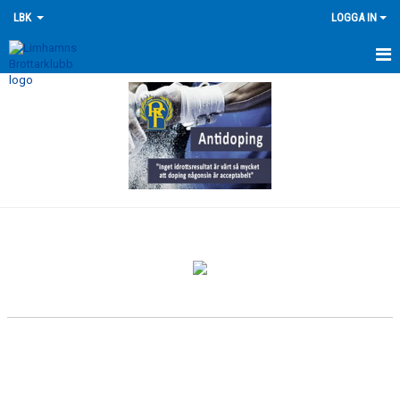
LBK
LOGGA IN
HEM
NYHETER
FÖRENINGEN
KONTAKTA OSS
ÖVERSIKT GRUPPER
TRÄNINGSKALENDER
TÄVLINGSKALENDERN
HISTORIK