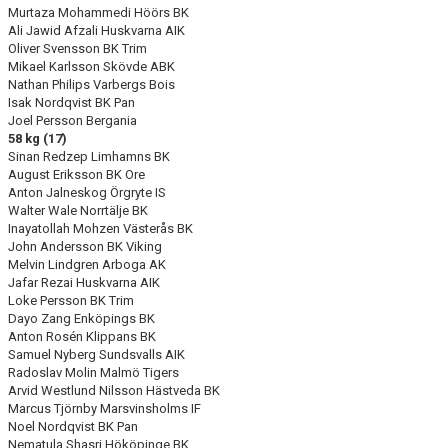
Murtaza Mohammedi Höörs BK
Ali Jawid Afzali Huskvarna AIK
Oliver Svensson BK Trim
Mikael Karlsson Skövde ABK
Nathan Philips Varbergs Bois
Isak Nordqvist BK Pan
Joel Persson Bergania
58 kg (17)
Sinan Redzep Limhamns BK
August Eriksson BK Ore
Anton Jalneskog Örgryte IS
Walter Wale Norrtälje BK
Inayatollah Mohzen Västerås BK
John Andersson BK Viking
Melvin Lindgren Arboga AK
Jafar Rezai Huskvarna AIK
Loke Persson BK Trim
Dayo Zang Enköpings BK
Anton Rosén Klippans BK
Samuel Nyberg Sundsvalls AIK
Radoslav Molin Malmö Tigers
Arvid Westlund Nilsson Hästveda BK
Marcus Tjörnby Marsvinsholms IF
Noel Nordqvist BK Pan
Nematula Shasri Hököpinge BK