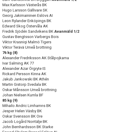
Max Karlsson Västerås BK
Hugo Larsson Gällivare SK
Georg Jakimaininen Eslövs AI
Leon Rylander Enköpings BK
Edward Skog Östervåla AK
Fredrik Sjödén Sandvikens BK
Avanmäld 1/2
Gustav Bengtsson Varbergs Bois
Viktor Krasniqi Malmö Tigers
Viktor Terävä Umeå brottning
76 kg (8)
Alexander Fredriksson AK Stålpojkarna
Ivar Salming AK 77
Alexander Azar Örgryte IS
Rickard Persson Kinna AK
Jakub Jankowski BK Athén
Martin Gistorp Svedala BK
Oskar Månsson Umeå brottning
Johan Nielsen Kumla BF
85 kg (9)
Mihailo Andric Limhamns BK
Jesper Helen Väsby BK
Oskar Svensson BK Ore
Jacob Logård Norrtälje BK
John Bernhardsson BK Starke