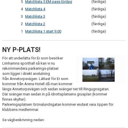
5
Matchlista 5 EM pass lördag
(färdiga)
ENOLIV.SE
4
Matchlista 4
(färdiga)
3
Matchlista 3
(färdiga)
OM SKADAN ÄR FRAMME
2
Matchlista 2
(färdiga)
FRÅGOR KRING FRITIDSKORTET
1
Matchlista 1 start 9.00
(färdiga)
NY P-PLATS!
För att underlätta för Er som besöker
Limhamns sporthall så kan vi nu
rekommendera parkerings-platser
som ligger i direkt anslutning
från Annetorpsvägen. Lättast för Er som
kommer från Arena Hotell då man kommer
längs Annetorpsvägen och sedan svänger ner till Ringugnsgatan.
Där svänger man sedan in på idrottsplatsens grusplan (kommer
finnas skyltar).
Parkeringsplatsen Grönalundsgatan kommer endast vara öppen för
klubbens medlemmar.
Se vägbeskrivning nedan: