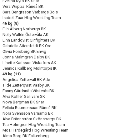
Evelina Kyrö BK Snar
Vera Wiippa Råneå BK
Sara Bengtsson Varbergs Bois
Isabell Zaar Hbg Wrestling Team
46 kg (8)
Elin Ålberg Norbergs BK
Nelly Wallén Östervåla AK
Linn Landqvist Girlfighters BK
Gabriella Stiernfeldt BK Ore
Olivia Forsberg BK Envig
Jonna Malmgren Dalby BK
Linette Karlsson Viskafors AK
Jennica Källberg Mölntorps IK
49 kg (11)
Angelica Zettervall BK Atle
Tilde Zetterqvist Väsby BK
Fanny Gårdsnäs Västerås BK
Alva Köhler Gällivare SK
Nova Bergman BK Snar
Felicia Ruumensaari Råneå BK
Nora Svensson Värnamo BK
Alva Brännström Skönsbergs BK
Tua Holmgren Hbg Wrestling Team
Moa Hardegård Hbg Wrestling Team
Alma Borg BK Falkenberg