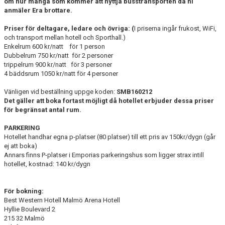
om hur många som kommer att nyttja busstransporten då ni
anmäler Era brottare.
Priser för deltagare, ledare och övriga: (
I priserna ingår frukost, WiFi,
och transport mellan hotell och Sporthall.)
Enkelrum 600 kr/natt för 1 person
Dubbelrum 750 kr/natt för 2 personer
trippelrum 900 kr/natt för 3 personer
4 bäddsrum 1050 kr/natt för 4 personer
Vänligen vid beställning uppge koden:
SMB160212
Det gäller att boka fortast möjligt då hotellet erbjuder dessa priser
för begränsat antal rum.
PARKERING
Hotellet handhar egna p-platser (80 platser) till ett pris av 150kr/dygn (går
ej att boka)
Annars finns P-platser i Emporias parkeringshus som ligger strax intill
hotellet, kostnad: 140 kr/dygn
För bokning:
Best Western Hotell Malmö Arena Hotell
Hyllie Boulevard 2
215 32 Malmö