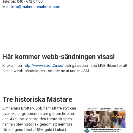
Telefon: 040 - 642 04 00
Mail:
info@malmoarenahotel.com
Här kommer webb-sändningen visas!
Klicka in på
http://www.sport2u.se/
och gå sedan in på LIVE-fliken för att
se hur webb-sändningen kommer se ut under USM.
Tre historiska Mästare
Limhamns Brottarklubb har haft tre stycken
svenska ungdomsmästare genom tiderna.
Jan-Åke Lövkvist tog den första skalpen
när han blev historisk genom att hemföra
föreningens första USM guld i Luleå i