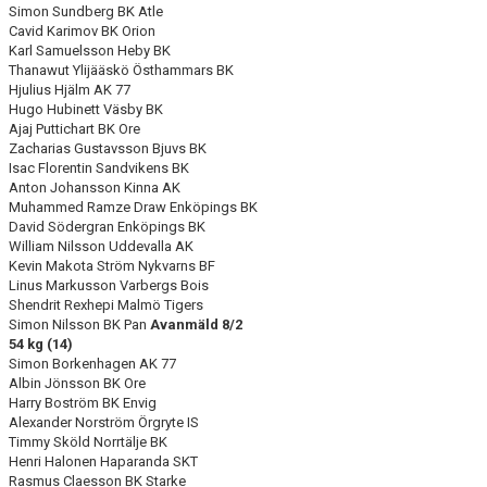
Simon Sundberg BK Atle
Cavid Karimov BK Orion
Karl Samuelsson Heby BK
Thanawut Ylijääskö Östhammars BK
Hjulius Hjälm AK 77
Hugo Hubinett Väsby BK
Ajaj Puttichart BK Ore
Zacharias Gustavsson Bjuvs BK
Isac Florentin Sandvikens BK
Anton Johansson Kinna AK
Muhammed Ramze Draw Enköpings BK
David Södergran Enköpings BK
William Nilsson Uddevalla AK
Kevin Makota Ström Nykvarns BF
Linus Markusson Varbergs Bois
Shendrit Rexhepi Malmö Tigers
Simon Nilsson BK Pan
Avanmäld 8/2
54 kg (14)
Simon Borkenhagen AK 77
Albin Jönsson BK Ore
Harry Boström BK Envig
Alexander Norström Örgryte IS
Timmy Sköld Norrtälje BK
Henri Halonen Haparanda SKT
Rasmus Claesson BK Starke