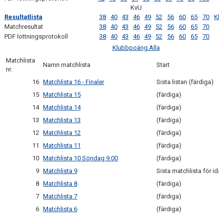
KvU
BESTÄLL LBK KLÄDER
Resultatlista
38
40
43
46
49
52
56
60
65
70
K
Matchresultat
38
40
43
46
49
52
56
60
65
70
VACCINERAD MOT DOPING
PDF lottningsprotokoll
38
40
43
46
49
52
56
60
65
70
Klubbpoäng Alla
RICHTHOFFCUPEN
Matchlista
Namn matchlista
Start
nr.
SNK-TÄVLING PÅ LIMHAMN
16
Matchlista 16 - Finaler
Sista listan (färdiga)
15
Matchlista 15
(färdiga)
SKÅNESERIEN
14
Matchlista 14
(färdiga)
13
Matchlista 13
(färdiga)
LBKS VÄRDEGRUNDER
12
Matchlista 12
(färdiga)
GDPR
11
Matchlista 11
(färdiga)
10
Matchlista 10 Söndag 9.00
(färdiga)
LBKS JUBILEUMSBOK
9
Matchlista 9
Sista matchlista för id
8
Matchlista 8
(färdiga)
STOLT SPONSOR
7
Matchlista 7
(färdiga)
ÅNGERRÄTT
6
Matchlista 6
(färdiga)