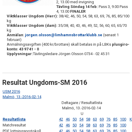
LANDSKAMP 1990
2, 13.00 med invigning
Tävling Söndag 14 feb
:
Pass 3, 9.00 Pass
4, 13.00
FINALER
LBK - DÅ TILL NU
Viktklasser Ungdom (Herr):
38/42, 46, 50, 54, 58, 63, 69, 76, 85, 85/100
kg
Viktklasser Ungdom (dam):
35/38, 40, 43, 46, 49, 52, 56, 60, 65, 65/70
SKÅNSKA MÄSTERSKAPEN 2015
kg
Anmälan
:
jorgen.olsson@limhamnsbrottarklubb.se
(senast 1
USM - 2016
februari)
Anmälningsavgiften (400 kr/brottare) skall betalas in på LBKs
plusgiro-
konto: 43 97 41 - 0
TIDNINGSURKLIPP
Upplysningar:
Tävlingsledare Jörgen Olsson 0734 - 02 45 31
SVENSKA MÄSTERSKAPET 1-2 FEB 2020
CORONA INFORMATION
Resultat Ungdoms-SM 2016
DM PÅ LIMHAMN 2023
USM 2016
Malmö, 13.-2016-02-14
U20-SM 6 - 7 APRIL 2024
Deltagare / Resultatlista
Malmö, 13.-2016-02-14
U
TRÄNINGSAVGIFTER
Resultatlista
42
46
50
54
58
63
69
76
85
100
K
Matchresultat
42
46
50
54
58
63
69
76
85
100
FYS - TRÄNA DITT LAG
PDF lottningsprotokoll
42
46
50
54
58
63
69
76
85
100