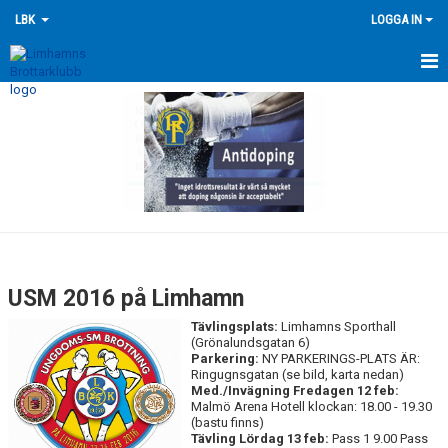
LBK
LOGGA IN
HEM
NYHETER
FÖRENINGEN
KONTAKTA OSS
ÖVERSIKT GRUPPER
USM 2016 på Limhamn
TRÄNINGSKALENDER
Tävlingsplats:
Limhamns Sporthall
(Grönalundsgatan 6)
Parkering:
NY PARKERINGS-PLATS ÄR:
TÄVLINGSKALENDERN
Ringugnsgatan (se bild, karta nedan)
Med./Invägning
Fredagen 12 feb:
HISTORIK
Malmö Arena Hotell klockan: 18.00 - 19.30
(bastu finns)
Tävling Lördag 13 feb
:
Pass 1 9.00 Pass