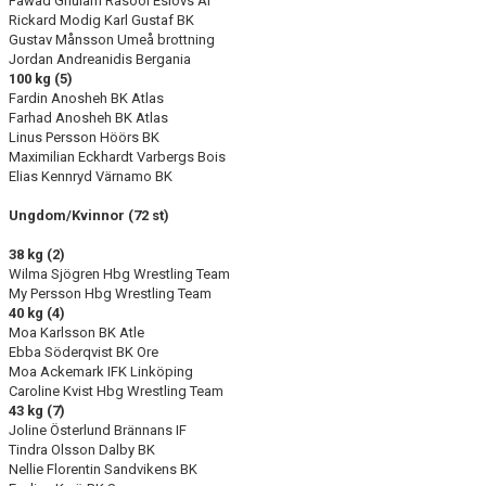
Fawad Ghulam Rasool Eslövs AI
Rickard Modig Karl Gustaf BK
Gustav Månsson Umeå brottning
Jordan Andreanidis Bergania
100 kg (5)
Fardin Anosheh BK Atlas
Farhad Anosheh BK Atlas
Linus Persson Höörs BK
Maximilian Eckhardt Varbergs Bois
Elias Kennryd Värnamo BK
Ungdom/Kvinnor (72 st)
38 kg (2)
Wilma Sjögren Hbg Wrestling Team
My Persson Hbg Wrestling Team
40 kg (4)
Moa Karlsson BK Atle
Ebba Söderqvist BK Ore
Moa Ackemark IFK Linköping
Caroline Kvist Hbg Wrestling Team
43 kg (7)
Joline Österlund Brännans IF
Tindra Olsson Dalby BK
Nellie Florentin Sandvikens BK