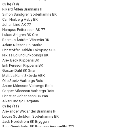
63 kg (19)
Rikard Åhlén Brännans IF
Simon Sundgren Söderhamns BK
Carl Norberg Heby BK
Johan Lind AK 77
Hampus Pettersson AK 77
Lukas Ahlgren BK Ore
Rasmus Åström Västerås BK
Adam Nilsson BK Starke
Christoffer Dahlén Enköpings BK
Niklas Edlund Enköpings BK
Alex Beck Klippans BK
Erik Persson Klippans BK
Gustav Dahl BK Snar
Mattias Karhi Skövde ABK
Olle Spetz Varbergs Bois
Anton Månsson Varbergs Bois
Casper Månsson Varbergs Bois
Christian Johansson BK Pan
Alvar Lindsjö Bergania
69 kg (11)
Alexander Wiklander Brännans IF
Lucas Söderblom Söderhamns BK
Jack Nordström BK Bryggan
Sam Gundekvist BK Bryggan
Avanmäld 7/2