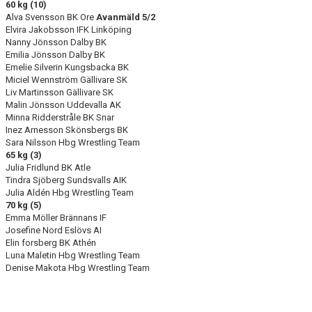
60 kg (10)
Alva Svensson BK Ore
Avanmäld 5/2
Elvira Jakobsson IFK Linköping
Nanny Jönsson Dalby BK
Emilia Jönsson Dalby BK
Emelie Silverin Kungsbacka BK
Miciel Wennström Gällivare SK
Liv Martinsson Gällivare SK
Malin Jönsson Uddevalla AK
Minna Ridderstråle BK Snar
Inez Arnesson Skönsbergs BK
Sara Nilsson Hbg Wrestling Team
65 kg (3)
Julia Fridlund BK Atle
Tindra Sjöberg Sundsvalls AIK
Julia Aldén Hbg Wrestling Team
70 kg (5)
Emma Möller Brännans IF
Josefine Nord Eslövs AI
Elin forsberg BK Athén
Luna Maletin Hbg Wrestling Team
Denise Makota Hbg Wrestling Team