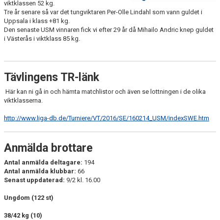
viktklassen 52 kg.
Tre år senare så var det tungviktaren Per-Olle Lindahl som vann guldet i
Uppsala i klass +81 kg.
Den senaste USM vinnaren fick vi efter 29 år då Mihailo Andric knep guldet
i Västerås i viktklass 85 kg.
Tävlingens TR-länk
Här kan ni gå in och hämta matchlistor och även se lottningen i de olika
viktklasserna.
http://www.liga-db.de/Turniere/VT/2016/SE/160214_USM/indexSWE.htm
Anmälda brottare
Antal anmälda deltagare:
194
Antal anmälda klubbar:
66
Senast uppdaterad:
9/2 kl. 16.00
Ungdom (122 st)
38/42 kg (10)