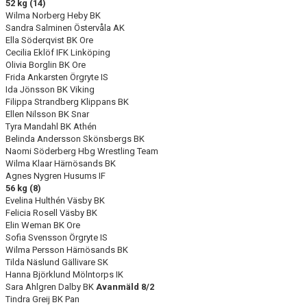
52 kg (14)
Wilma Norberg Heby BK
Sandra Salminen Östervåla AK
Ella Söderqvist BK Ore
Cecilia Eklöf IFK Linköping
Olivia Borglin BK Ore
Frida Ankarsten Örgryte IS
Ida Jönsson BK Viking
Filippa Strandberg Klippans BK
Ellen Nilsson BK Snar
Tyra Mandahl BK Athén
Belinda Andersson Skönsbergs BK
Naomi Söderberg Hbg Wrestling Team
Wilma Klaar Härnösands BK
Agnes Nygren Husums IF
56 kg (8)
Evelina Hulthén Väsby BK
Felicia Rosell Väsby BK
Elin Weman BK Ore
Sofia Svensson Örgryte IS
Wilma Persson Härnösands BK
Tilda Näslund Gällivare SK
Hanna Björklund Mölntorps IK
Sara Ahlgren Dalby BK
Avanmäld 8/2
Tindra Greij BK Pan