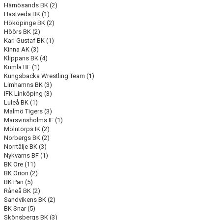
Härnösands BK (2)
Hästveda BK (1)
Hököpinge BK (2)
Höörs BK (2)
Karl Gustaf BK (1)
Kinna AK (3)
Klippans BK (4)
Kumla BF (1)
Kungsbacka Wrestling Team (1)
Limhamns BK (3)
IFK Linköping (3)
Luleå BK (1)
Malmö Tigers (3)
Marsvinsholms IF (1)
Mölntorps IK (2)
Norbergs BK (2)
Norrtälje BK (3)
Nykvarns BF (1)
BK Ore (11)
BK Orion (2)
BK Pan (5)
Råneå BK (2)
Sandvikens BK (2)
BK Snar (5)
Skönsbergs BK (3)