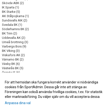
Skövde ABK (2)
IK Sparta (1)
BK Starke (5)
AK Stålpojkarna (1)
Sundsvalls AIK (2)
Svedala BK (1)
Söderhamns BK (2)
BK Trim (2)
Uddevalla AK (2)
Umeå brottning (3)
Varbergs Bois (9)
BK Viking (3)
Viskafors AK (2)
Värnamo BK (2)
Väsby BK (6)
Västerås BK (5)
Örgryte IS (6)
Östhammar BK (1)
Östervåla AK (3)
För att hemsidan ska fungera korrekt använder vi nödvändiga
cookies från SportAdmin. Dessa går inte att stänga av.
Föreningen kan också använda frivilliga cookies, t.ex. för statistik
eller marknadsföring. Du väljer själv om du vill acceptera dessa.
Anpassa dina val