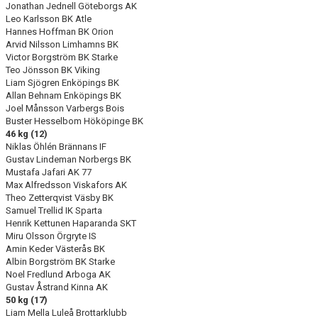
Jonathan Jednell Göteborgs AK
Leo Karlsson BK Atle
Hannes Hoffman BK Orion
Arvid Nilsson Limhamns BK
Victor Borgström BK Starke
Teo Jönsson BK Viking
Liam Sjögren Enköpings BK
Allan Behnam Enköpings BK
Joel Månsson Varbergs Bois
Buster Hesselbom Hököpinge BK
46 kg (12)
Niklas Öhlén Brännans IF
Gustav Lindeman Norbergs BK
Mustafa Jafari AK 77
Max Alfredsson Viskafors AK
Theo Zetterqvist Väsby BK
Samuel Trellid IK Sparta
Henrik Kettunen Haparanda SKT
Miru Olsson Örgryte IS
Amin Keder Västerås BK
Albin Borgström BK Starke
Noel Fredlund Arboga AK
Gustav Åstrand Kinna AK
50 kg (17)
Liam Mella Luleå Brottarklubb