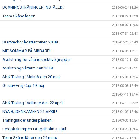
BOXNINGSTRÄNINGEN INSTÄLLD!
2018-08-24 14:26
Team Skåne läger!
2018-08-24 13:23
2018-08-07 11:56
2018-07-31 22:43
Startveckor höstterminen 2018!
2018-07-22 20:43
MIDSOMMAR PÅ SIBBARP!
2018-06-05 13:11
Avslutning för våra respektive grupper!
2018-05-17 11:05
Avslutning vårterminen 2018!
2018-05-14 16:11
SNK-Tävling i Malmö den 20 maj!
2018-05-08 12:54
Gustav Freij Cup 19 maj
2018-05-08 12:49
2018-04-16 13:16
SNK-Tävling i Vellinge den 22 april!
2018-04-13 09:32
NYA BJÖRNKAMPEN 21 APRIL!
2018-04-09 12:46
Träningstider under påsken!
2018-03-30 10:54
Lergökakampen i Ängelholm 7 april
2018-03-23 11:04
Team Skåne läger den 24 mars
2018-03-12 12:47