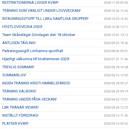
RESTRIKTIONERNA LIGGER KVAR!
2020-11-09 09:26
TRÄNING SOM VANLIGT UNDER LOVVVECKAN!
2020-10-26 15:26
INTAGNINGSSTOPP TILL LBKs SAMTLIGA GRUPPER!
2020-10-23 14:45
HÖSTLOVSVECKA 2020!
2020-10-20 13:11
Team Skåneläger Söndagen den 18 oktober
2020-10-01 13:12
ÄNTLIGEN TÄVLING!
2020-09-02 18:26
Parkeringsavgift Limhamns sporthall
2020-08-06 09:51
Hjärtligt välkomna till höstterminen 2020!
2020-07-31 11:06
TREVLIG SOMMAR!
2020-06-18 14:28
SOMMARLOV!
2020-06-15 12:50
INGEN TRÄNING KRISTI HIMMELSFÄRDS!
2020-05-18 09:27
TRÄNING VALBORG!
2020-04-29 09:19
TRÄNING UNDER PÅSK-VECKAN!
2020-04-02 13:51
LBK TRÄNAR VIDARE!
2020-03-24 12:23
INSTÄLLT FÖREDRAG!
2020-03-13 11:36
PLATSER KVAR!
2020-03-10 09:52