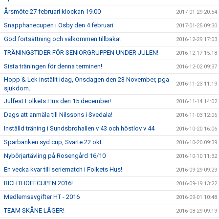
Årsmöte 27 februari klockan 19.00
2017-01-29 20:54
Snapphanecupen i Osby den 4 februari
2017-01-25 09:30
God fortsättning och välkommen tillbaka!
2016-12-29 17:03
TRÄNINGSTIDER FÖR SENIORGRUPPEN UNDER JULEN!
2016-12-17 15:18
Sista träningen för denna terminen!
2016-12-02 09:37
Hopp & Lek inställt idag, Onsdagen den 23 November, pga
2016-11-23 11:19
sjukdom.
Julfest Folkets Hus den 15 december!
2016-11-14 14:02
Dags att anmäla till Nilssons i Svedala!
2016-11-03 12:06
Inställd träning i Sundsbrohallen v 43 och höstlov v 44
2016-10-20 16:06
Sparbanken syd cup, Svarte 22 okt.
2016-10-20 09:39
Nybörjartävling på Rosengård 16/10
2016-10-10 11:32
En vecka kvar till seriematch i Folkets Hus!
2016-09-29 09:29
RICHTHOFFCUPEN 2016!
2016-09-19 13:22
Medlemsavgifter HT - 2016
2016-09-01 10:48
TEAM SKÅNE LÄGER!
2016-08-29 09:19