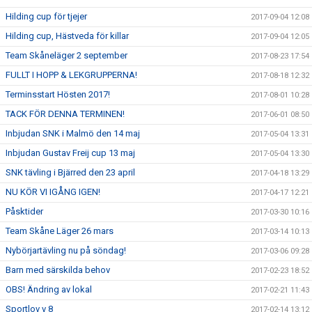
Hilding cup för tjejer
2017-09-04 12:08
Hilding cup, Hästveda för killar
2017-09-04 12:05
Team Skåneläger 2 september
2017-08-23 17:54
FULLT I HOPP & LEKGRUPPERNA!
2017-08-18 12:32
Terminsstart Hösten 2017!
2017-08-01 10:28
TACK FÖR DENNA TERMINEN!
2017-06-01 08:50
Inbjudan SNK i Malmö den 14 maj
2017-05-04 13:31
Inbjudan Gustav Freij cup 13 maj
2017-05-04 13:30
SNK tävling i Bjärred den 23 april
2017-04-18 13:29
NU KÖR VI IGÅNG IGEN!
2017-04-17 12:21
Påsktider
2017-03-30 10:16
Team Skåne Läger 26 mars
2017-03-14 10:13
Nybörjartävling nu på söndag!
2017-03-06 09:28
Barn med särskilda behov
2017-02-23 18:52
OBS! Ändring av lokal
2017-02-21 11:43
Sportlov v 8
2017-02-14 13:12