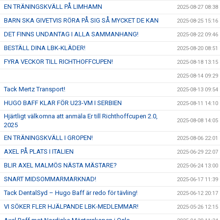
EN TRÄNINGSKVÄLL PÅ LIMHAMN
2025-08-27 08:38
BARN SKA GIVETVIS RÖRA PÅ SIG SÅ MYCKET DE KAN
2025-08-25 15:16
DET FINNS UNDANTAG I ALLA SAMMANHANG!
2025-08-22 09:46
BESTÄLL DINA LBK-KLÄDER!
2025-08-20 08:51
FYRA VECKOR TILL RICHTHOFFCUPEN!
2025-08-18 13:15
2025-08-14 09:29
Tack Mertz Transport!
2025-08-13 09:54
HUGO BAFF KLAR FÖR U23-VM I SERBIEN
2025-08-11 14:10
Hjärtligt välkomna att anmäla Er till Richthoffcupen 2.0,
2025-08-08 14:05
2025
EN TRÄNINGSKVÄLL I GROPEN!
2025-08-06 22:01
AXEL PÅ PLATS I ITALIEN
2025-06-29 22:07
BLIR AXEL MALMÖS NÄSTA MÄSTARE?
2025-06-24 13:00
SNART MIDSOMMARMARKNAD!
2025-06-17 11:39
Tack DentalSyd – Hugo Baff är redo för tävling!
2025-06-12 20:17
VI SÖKER FLER HJÄLPANDE LBK-MEDLEMMAR!
2025-05-26 12:15