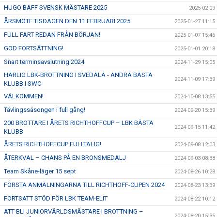
HUGO BAFF SVENSK MÄSTARE 2025
2025-02-09
ÅRSMÖTE TISDAGEN DEN 11 FEBRUARI 2025
2025-01-27 11:15
FULL FART REDAN FRÅN BÖRJAN!
2025-01-07 15:46
GOD FORTSÄTTNING!
2025-01-01 20:18
Snart terminsavslutning 2024
2024-11-29 15:05
HÄRLIG LBK-BROTTNING I SVEDALA - ANDRA BÄSTA
2024-11-09 17:39
KLUBB I SWC
VÄLKOMMEN!
2024-10-08 13:55
Tävlingssäsongen i full gång!
2024-09-20 15:39
200 BROTTARE I ÅRETS RICHTHOFFCUP – LBK BÄSTA
2024-09-15 11:42
KLUBB
ÅRETS RICHTHOFFCUP FULLTALIG!
2024-09-08 12:03
ÅTERKVAL – CHANS PÅ EN BRONSMEDALJ
2024-09-03 08:38
Team Skåne-läger 15 sept
2024-08-26 10:28
FÖRSTA ANMÄLNINGARNA TILL RICHTHOFF-CUPEN 2024
2024-08-23 13:39
FORTSATT STÖD FÖR LBK TEAM-ELIT
2024-08-22 10:12
ATT BLI JUNIORVÄRLDSMÄSTARE I BROTTNING –
2024-08-20 15:35