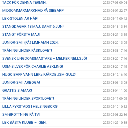
TACK FÖR DENNA TERMIN!
2023-07-03 09:04
MIDSOMMARMARKNAD PÅ SIBBARP!
2023-06-07 22:27
LBK-STOLEN ÄR HÄR!
2023-05-17 09:42
STÄNGDAGAR 18 MAJ, SAMT 6 JUNI!
2023-05-11 13:39
STÄNGT FÖRSTA MAJ!
2023-04-27 13:55
JUNIOR-SM I (PÅ) LIMHAMN 2024!
2023-04-20 13:05
TRÄNING UNDER PÅSKLOVET!
2023-03-31 17:46
SVENSK UNGDOMSMÄSTARE – MELKER NELLSJÖ!
2023-03-20 17:46
USM-SILVER FÖR CHARLIE ASKLING!
2023-03-20 17:45
HUGO BAFF VANN LBKs FJÄRDE JSM-GULD!
2023-03-12 16:40
JUNIOR-SM I ARBOGA!
2023-03-06 13:08
GRATTIS SIAMAK!
2023-03-04 11:00
TRÄNING UNDER SPORTLOVET!
2023-02-17 09:05
LILLA FYRSTADS I HELSINGBORG!
2023-02-10 10:52
SM-BROTTNING PÅ TV!
2023-02-01 22:36
LBK BÄSTA KLUBB – IGEN!
2023-01-29 10:38