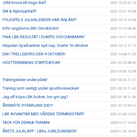
JSM-brons till Hugo Baff
2021-10-23 21:23
SM & Nybörjarträff!
2021-10-21 14:28
FOLKSPELS JULKALENDER HAR ANLÄNT!
2021-10-19 10:44
Inför ungdoms-SM i Stockholm!
2021-10-19 08:40
FINA LBK-RESULTAT I SVARTE OCH DANMARK!
2021-10-17 14:53
Inbjudan Sparbanken syd cup, Svarte 16 oktober
2021-10-12 11:12
DM I TRELLEBORG DEN 9 OKTOBER!
2021-10-08 11:29
HÖSTTERMINENS STARTDATUM!
2021-07-23 08:59
2021-05-05 15:58
Träningstider under påsk!
2021-03-25 11:21
Träning som vanligt under sportlovsveckan!
2021-02-19 11:40
Jag vill köpa LBK-boken, hur gör jag?
2021-01-28 11:36
ÅRSMÖTE 9 FEBRUARI 2021!
2021-01-15 09:16
LBK AVVAKTAR MED VÅRENS TERMINSSTART!
2021-01-05 12:02
TACK FÖR DENNA TERMIN!
2020-12-17 14:04
ÅRETS JULKLAPP - LBKs JUBILEUMSBOK!
2020-11-30 14:31