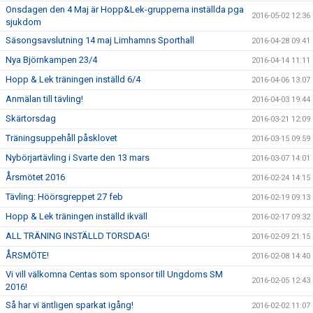
Onsdagen den 4 Maj är Hopp&Lek-grupperna inställda pga
2016-05-02 12:36
sjukdom
Säsongsavslutning 14 maj Limhamns Sporthall
2016-04-28 09:41
Nya Björnkampen 23/4
2016-04-14 11:11
Hopp & Lek träningen inställd 6/4
2016-04-06 13:07
Anmälan till tävling!
2016-04-03 19:44
Skärtorsdag
2016-03-21 12:09
Träningsuppehåll påsklovet
2016-03-15 09:59
Nybörjartävling i Svarte den 13 mars
2016-03-07 14:01
Årsmötet 2016
2016-02-24 14:15
Tävling: Höörsgreppet 27 feb
2016-02-19 09:13
Hopp & Lek träningen inställd ikväll
2016-02-17 09:32
ALL TRÄNING INSTÄLLD TORSDAG!
2016-02-09 21:15
ÅRSMÖTE!
2016-02-08 14:40
Vi vill välkomna Centas som sponsor till Ungdoms SM
2016-02-05 12:43
2016!
Så har vi äntligen sparkat igång!
2016-02-02 11:07