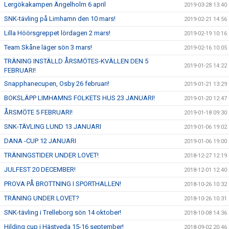
Lergökakampen Ängelholm 6 april
2019-03-28 13:40
SNK-tävling på Limhamn den 10 mars!
2019-02-21 14:56
Lilla Höörsgreppet lördagen 2 mars!
2019-02-19 10:16
Team Skåne läger sön 3 mars!
2019-02-16 10:05
TRÄNING INSTÄLLD ÅRSMÖTES-KVÄLLEN DEN 5
2019-01-25 14:22
FEBRUARI!
Snapphanecupen, Osby 26 februari!
2019-01-21 13:29
BOKSLÄPP LIMHAMNS FOLKETS HUS 23 JANUARI!
2019-01-20 12:47
ÅRSMÖTE 5 FEBRUARI!
2019-01-18 09:30
SNK-TÄVLING LUND 13 JANUARI
2019-01-06 19:02
DANA -CUP 12 JANUARI
2019-01-06 19:00
TRÄNINGSTIDER UNDER LOVET!
2018-12-27 12:19
JULFEST 20 DECEMBER!
2018-12-01 12:40
PROVA PÅ BROTTNING I SPORTHALLEN!
2018-10-26 10:32
TRÄNING UNDER LOVET?
2018-10-26 10:31
SNK-tävling i Trelleborg sön 14 oktober!
2018-10-08 14:36
Hilding cup i Hästveda 15-16 september!
2018-09-02 20:46