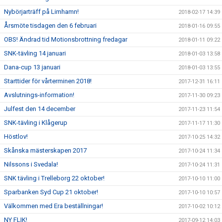
Nybörjarträff på Limhamn!
2018-02-17 14:39
Årsmöte tisdagen den 6 februari
2018-01-16 09:55
OBS! Ändrad tid Motionsbrottning fredagar
2018-01-11 09:22
SNK-tävling 14 januari
2018-01-03 13:58
Dana-cup 13 januari
2018-01-03 13:55
Starttider för vårterminen 2018!
2017-12-31 16:11
Avslutnings-information!
2017-11-30 09:23
Julfest den 14 december
2017-11-23 11:54
SNK-tävling i Klågerup
2017-11-17 11:30
Höstlov!
2017-10-25 14:32
Skånska mästerskapen 2017
2017-10-24 11:34
Nilssons i Svedala!
2017-10-24 11:31
SNK tävling i Trelleborg 22 oktober!
2017-10-10 11:00
Sparbanken Syd Cup 21 oktober!
2017-10-10 10:57
Välkommen med Era beställningar!
2017-10-02 10:12
NY FLIK!
2017-09-12 14:03