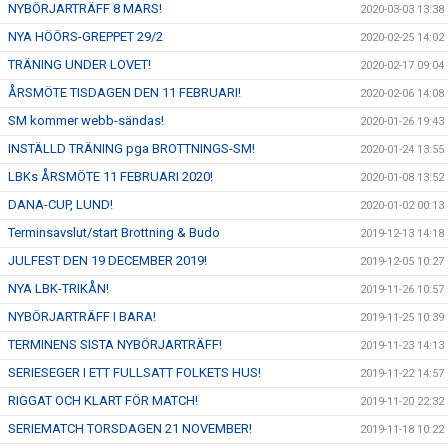
NYBÖRJARTRÄFF 8 MARS!
2020-03-03 13:38
NYA HÖÖRS-GREPPET 29/2
2020-02-25 14:02
TRÄNING UNDER LOVET!
2020-02-17 09:04
ÅRSMÖTE TISDAGEN DEN 11 FEBRUARI!
2020-02-06 14:08
SM kommer webb-sändas!
2020-01-26 19:43
INSTÄLLD TRÄNING pga BROTTNINGS-SM!
2020-01-24 13:55
LBKs ÅRSMÖTE 11 FEBRUARI 2020!
2020-01-08 13:52
DANA-CUP, LUND!
2020-01-02 00:13
Terminsavslut/start Brottning & Budo
2019-12-13 14:18
JULFEST DEN 19 DECEMBER 2019!
2019-12-05 10:27
NYA LBK-TRIKÅN!
2019-11-26 10:57
NYBÖRJARTRÄFF I BARA!
2019-11-25 10:39
TERMINENS SISTA NYBÖRJARTRÄFF!
2019-11-23 14:13
SERIESEGER I ETT FULLSATT FOLKETS HUS!
2019-11-22 14:57
RIGGAT OCH KLART FÖR MATCH!
2019-11-20 22:32
SERIEMATCH TORSDAGEN 21 NOVEMBER!
2019-11-18 10:22