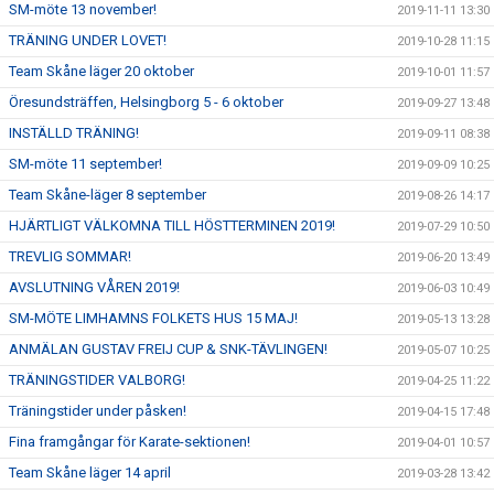
SM-möte 13 november!
2019-11-11 13:30
TRÄNING UNDER LOVET!
2019-10-28 11:15
Team Skåne läger 20 oktober
2019-10-01 11:57
Öresundsträffen, Helsingborg 5 - 6 oktober
2019-09-27 13:48
INSTÄLLD TRÄNING!
2019-09-11 08:38
SM-möte 11 september!
2019-09-09 10:25
Team Skåne-läger 8 september
2019-08-26 14:17
HJÄRTLIGT VÄLKOMNA TILL HÖSTTERMINEN 2019!
2019-07-29 10:50
TREVLIG SOMMAR!
2019-06-20 13:49
AVSLUTNING VÅREN 2019!
2019-06-03 10:49
SM-MÖTE LIMHAMNS FOLKETS HUS 15 MAJ!
2019-05-13 13:28
ANMÄLAN GUSTAV FREIJ CUP & SNK-TÄVLINGEN!
2019-05-07 10:25
TRÄNINGSTIDER VALBORG!
2019-04-25 11:22
Träningstider under påsken!
2019-04-15 17:48
Fina framgångar för Karate-sektionen!
2019-04-01 10:57
Team Skåne läger 14 april
2019-03-28 13:42