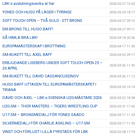
LBK:s avslutningsvecka är här
2026-05-27 10:42
YONES OCH HUGO PÅ LÄGER I TYRINGE
2026-05-24 18:17
SOFT TOUCH OPEN – TVÅ GULD - ETT BRONS
2026-04-27 09:15
EM-BRONS TILL HUGO BAFF!
2026-04-27 09:11
SÅ HIMLA BRA LBK!
2026-04-18 20:36
EUROPAMÄSTERSKAP I BROTTNING
2026-04-17 11:30
SM-BUKETT TILL AXEL BAFF
2026-04-02 09:17
ERBJUDANDE LISEBERG UNDER SOFT TOUCH OPEN 25 –
2026-03-26 11:45
26 APRIL
SM-BUKETT TILL DAVID CASSANCUSEINOV
2026-03-26 11:12
HUGO BAFF UTTAGEN TILL EUROPAMÄSTERSKAPET I
2026-03-24 14:14
TIRANA
DAVID OCH AXEL – LBK:s SVENSKA U20-MÄSTARE 2026
2026-03-22 18:38
U20-SM – THOR MASTERS – TIGERS WRESTLING CUP
2026-03-21 17:56
U17-SM – BRONSMEDALJ FÖR YONES SAADO
2026-03-17 11:33
SILVERMEDALJ FÖR CHARLIE ASKLING – U17-SM
2026-03-17 11:30
VINST OCH FÖRLUST I LILLA FYRSTADS FÖR LBK
2026-02-28 17:19