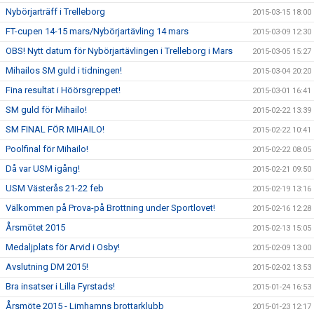
Nybörjarträff i Trelleborg
2015-03-15 18:00
FT-cupen 14-15 mars/Nybörjartävling 14 mars
2015-03-09 12:30
OBS! Nytt datum för Nybörjartävlingen i Trelleborg i Mars
2015-03-05 15:27
Mihailos SM guld i tidningen!
2015-03-04 20:20
Fina resultat i Höörsgreppet!
2015-03-01 16:41
SM guld för Mihailo!
2015-02-22 13:39
SM FINAL FÖR MIHAILO!
2015-02-22 10:41
Poolfinal för Mihailo!
2015-02-22 08:05
Då var USM igång!
2015-02-21 09:50
USM Västerås 21-22 feb
2015-02-19 13:16
Välkommen på Prova-på Brottning under Sportlovet!
2015-02-16 12:28
Årsmötet 2015
2015-02-13 15:05
Medaljplats för Arvid i Osby!
2015-02-09 13:00
Avslutning DM 2015!
2015-02-02 13:53
Bra insatser i Lilla Fyrstads!
2015-01-24 16:53
Årsmöte 2015 - Limhamns brottarklubb
2015-01-23 12:17