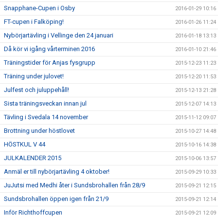
Snapphane-Cupen i Osby
2016-01-29 10:16
FT-cupen i Falköping!
2016-01-26 11:24
Nybörjartävling i Vellinge den 24 januari
2016-01-18 13:13
Då kör vi igång vårterminen 2016
2016-01-10 21:46
Träningstider för Anjas fysgrupp
2015-12-23 11:23
Träning under julovet!
2015-12-20 11:53
Julfest och juluppehåll!
2015-12-13 21:28
Sista träningsveckan innan jul
2015-12-07 14:13
Tävling i Svedala 14 november
2015-11-12 09:07
Brottning under höstlovet
2015-10-27 14:48
HÖSTKUL V 44
2015-10-16 14:38
JULKALENDER 2015
2015-10-06 13:57
Anmäl er till nybörjartävling 4 oktober!
2015-09-29 10:33
JuJutsi med Medhi åter i Sundsbrohallen från 28/9
2015-09-21 12:15
Sundsbrohallen öppen igen från 21/9
2015-09-21 12:14
Inför Richthoffcupen
2015-09-21 12:09