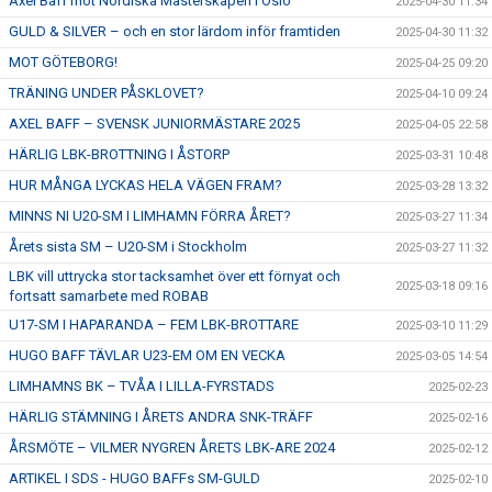
Axel Baff mot Nordiska Mästerskapen i Oslo
2025-04-30 11:34
GULD & SILVER – och en stor lärdom inför framtiden
2025-04-30 11:32
MOT GÖTEBORG!
2025-04-25 09:20
TRÄNING UNDER PÅSKLOVET?
2025-04-10 09:24
AXEL BAFF – SVENSK JUNIORMÄSTARE 2025
2025-04-05 22:58
HÄRLIG LBK-BROTTNING I ÅSTORP
2025-03-31 10:48
HUR MÅNGA LYCKAS HELA VÄGEN FRAM?
2025-03-28 13:32
MINNS NI U20-SM I LIMHAMN FÖRRA ÅRET?
2025-03-27 11:34
Årets sista SM – U20-SM i Stockholm
2025-03-27 11:32
LBK vill uttrycka stor tacksamhet över ett förnyat och
2025-03-18 09:16
fortsatt samarbete med ROBAB
U17-SM I HAPARANDA – FEM LBK-BROTTARE
2025-03-10 11:29
HUGO BAFF TÄVLAR U23-EM OM EN VECKA
2025-03-05 14:54
LIMHAMNS BK – TVÅA I LILLA-FYRSTADS
2025-02-23
HÄRLIG STÄMNING I ÅRETS ANDRA SNK-TRÄFF
2025-02-16
ÅRSMÖTE – VILMER NYGREN ÅRETS LBK-ARE 2024
2025-02-12
ARTIKEL I SDS - HUGO BAFFs SM-GULD
2025-02-10