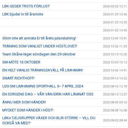
LBK-SEGER TROTS FÖRLUST
2024-02-02 15:11
LBK bjuder in till årsmöte
2024-01-29 10:46
2024-01-23 10:35
2024-01-05 14:40
Glöm inte att anmäla Er till årets julavslutning!
2023-12-04 13:41
TRÄNING SOM VANLIGT UNDER HÖSTLOVET!
2023-10-26 11:29
Team Skåne-läger söndagen den 29 oktober
2023-10-19 10:50
SM-MÖTE 16 OKTOBER
2023-10-09 10:13
EN HELT VANLIG TRÄNINGSKVÄLL PÅ LIMHAMN!
2023-10-06 14:41
SNART RICHTHOFF!
2023-09-14 14:32
U20-SM LIMHAMNS SPORTHALL 6–7 APRIL 2024
2023-08-16 12:18
EN SORGENS DAG – VÅR VÄN EIRIK HAR LÄMNAT OSS
2023-08-13 12:37
ÄNNU MER SOM HÄNDER!
2023-08-09 09:16
MYCKET SOM HÄNDER I HÖST!
2023-08-08 16:08
LBKs TJEJGRUPPER VÄXER OCH BLIR STÖRRE – VILL DU
2023-08-02 08:44
OCKSÅ VA MED?