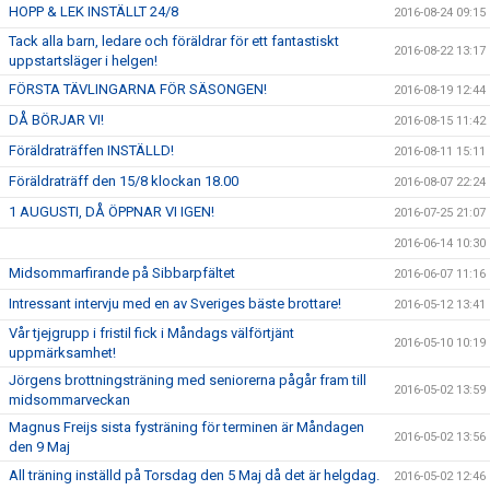
HOPP & LEK INSTÄLLT 24/8
2016-08-24 09:15
Tack alla barn, ledare och föräldrar för ett fantastiskt
2016-08-22 13:17
uppstartsläger i helgen!
FÖRSTA TÄVLINGARNA FÖR SÄSONGEN!
2016-08-19 12:44
DÅ BÖRJAR VI!
2016-08-15 11:42
Föräldraträffen INSTÄLLD!
2016-08-11 15:11
Föräldraträff den 15/8 klockan 18.00
2016-08-07 22:24
1 AUGUSTI, DÅ ÖPPNAR VI IGEN!
2016-07-25 21:07
2016-06-14 10:30
Midsommarfirande på Sibbarpfältet
2016-06-07 11:16
Intressant intervju med en av Sveriges bäste brottare!
2016-05-12 13:41
Vår tjejgrupp i fristil fick i Måndags välförtjänt
2016-05-10 10:19
uppmärksamhet!
Jörgens brottningsträning med seniorerna pågår fram till
2016-05-02 13:59
midsommarveckan
Magnus Freijs sista fysträning för terminen är Måndagen
2016-05-02 13:56
den 9 Maj
All träning inställd på Torsdag den 5 Maj då det är helgdag.
2016-05-02 12:46