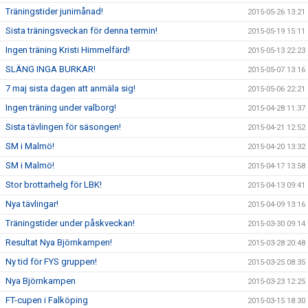
Träningstider junimånad!
2015-05-26 13:21
Sista träningsveckan för denna termin!
2015-05-19 15:11
Ingen träning Kristi Himmelfärd!
2015-05-13 22:23
SLÄNG INGA BURKAR!
2015-05-07 13:16
7 maj sista dagen att anmäla sig!
2015-05-06 22:21
Ingen träning under valborg!
2015-04-28 11:37
Sista tävlingen för säsongen!
2015-04-21 12:52
SM i Malmö!
2015-04-20 13:32
SM i Malmö!
2015-04-17 13:58
Stor brottarhelg för LBK!
2015-04-13 09:41
Nya tävlingar!
2015-04-09 13:16
Träningstider under påskveckan!
2015-03-30 09:14
Resultat Nya Björnkampen!
2015-03-28 20:48
Ny tid för FYS gruppen!
2015-03-25 08:35
Nya Björnkampen
2015-03-23 12:25
FT-cupen i Falköping
2015-03-15 18:30