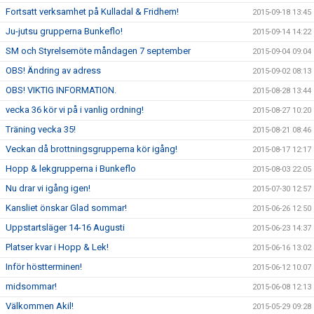
Fortsatt verksamhet på Kulladal & Fridhem!
2015-09-18 13:45
Ju-jutsu grupperna Bunkeflo!
2015-09-14 14:22
SM och Styrelsemöte måndagen 7 september
2015-09-04 09:04
OBS! Ändring av adress
2015-09-02 08:13
OBS! VIKTIG INFORMATION.
2015-08-28 13:44
vecka 36 kör vi på i vanlig ordning!
2015-08-27 10:20
Träning vecka 35!
2015-08-21 08:46
Veckan då brottningsgrupperna kör igång!
2015-08-17 12:17
Hopp & lekgrupperna i Bunkeflo
2015-08-03 22:05
Nu drar vi igång igen!
2015-07-30 12:57
Kansliet önskar Glad sommar!
2015-06-26 12:50
Uppstartsläger 14-16 Augusti
2015-06-23 14:37
Platser kvar i Hopp & Lek!
2015-06-16 13:02
Inför höstterminen!
2015-06-12 10:07
midsommar!
2015-06-08 12:13
Välkommen Akil!
2015-05-29 09:28