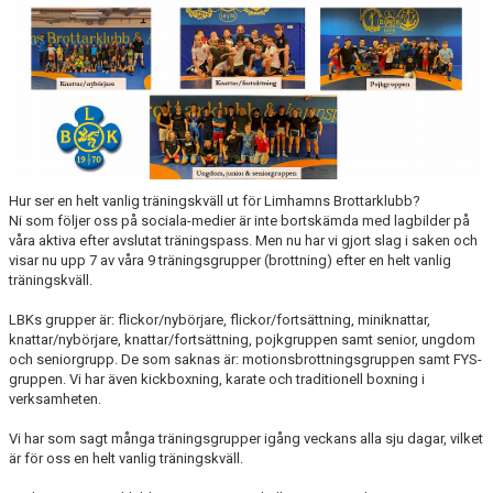
TRÄNINGSAVGIFTER
FYS - TRÄNA DITT LAG
BESTÄLL LBK KLÄDER
VACCINERAD MOT DOPING
RICHTHOFFCUPEN
Hur ser en helt vanlig träningskväll ut för Limhamns Brottarklubb?
Ni som följer oss på sociala-medier är inte bortskämda med lagbilder på
våra aktiva efter avslutat träningspass. Men nu har vi gjort slag i saken och
SNK-TÄVLING PÅ LIMHAMN
visar nu upp 7 av våra 9 träningsgrupper (brottning) efter en helt vanlig
träningskväll.
SKÅNESERIEN
LBKs grupper är: flickor/nybörjare, flickor/fortsättning, miniknattar,
knattar/nybörjare, knattar/fortsättning, pojkgruppen samt senior, ungdom
LBKS VÄRDEGRUNDER
och seniorgrupp. De som saknas är: motionsbrottningsgruppen samt FYS-
gruppen. Vi har även kickboxning, karate och traditionell boxning i
GDPR
verksamheten.
LBKS JUBILEUMSBOK
Vi har som sagt många träningsgrupper igång veckans alla sju dagar, vilket
är för oss en helt vanlig träningskväll.
STOLT SPONSOR