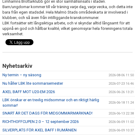
Limhamns Brottarklubb gör en stor samhällsinsats i staden.
Barn/ungdomar kommer till vår träning varje dag, varje vecka, och detta inte
ÅNGERRÄTT
bara från egen stadsdel. Hela Malmö Stads områdeskarta är involverad i
klubben, och så även från intilliggande kranskommuner.
LBK fortsätter sitt långsiktiga arbete, och vi skyndar alltid långsamt för att
ENOLIV.SE
uppnå en god och hållbar kvalité, vilket genomsyrar hela föreningens totala
verksamhet.
OM SKADAN ÄR FRAMME
FRÅGOR KRING FRITIDSKORTET
Nyhetsarkiv
Ny termin – ny säsong
2026-08-06 11:50
Nu håller LBK lite sommarsemester
2026-07-23 16:46
AXEL BAFF MOT U20-EM 2026
2026-06-26 13:21
LBK önskar er en trevlig midsommar och en riktigt härlig
2026-06-18 11:24
sommar!
SNART ÄR DET DAGS FÖR MIDSOMMARMARKNAD!
2026-06-13 22:38
RICHTHOFFCUPEN 2.0 – 12 september 2026
2026-06-09 11:02
SILVERPLATS FÖR AXEL BAFF I RUMÄNIEN
2026-06-09 10:37