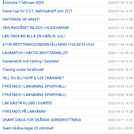
Årsmöte 7 februari 2023
2023-01-20 10:32
Dana-Cup lör 21/1, Nybörjaträff sön 22/1
2023-01-16 14:31
HISTORISK GP-VINST!
2023-01-15 11:06
TÄVLINGSÅRET INLEDS I HUSKVARNA!
2023-01-12 12:04
LBK ÖNSKAR ALLA EN HÄRLIG JUL!
2022-12-22 14:30
STOR BROTTNINGSUNDERHÅLLNING I FOLKETS HUS
2022-11-24 14:48
LAGMATCH I HÄFTIG BROTTARMILJÖ!
2022-11-22 09:15
Seriematch och tävling i Svedala!
2022-11-14 14:37
Träning under höstlovet!
2022-10-31 14:17
VILL DU BLI HOPP & LEK TRÄNARE?
2022-10-25 13:44
FYRSTADS I LIMHAMNS SPORTHALL!
2022-10-24 15:47
FYRSTADS I LIMHAMNS SPORTHALL!
2022-10-20 14:00
LBK BÄSTA KLUBB I SVARTE!
2022-10-15 16:13
FYRSTADS PÅ LIMHAMN!
2022-10-13 14:28
SNART DAGS FÖR SKÅNSK SERIEBROTTNING
2022-10-11 11:21
Team Skåne-läger 23 oktober!
2022-10-11 09:05