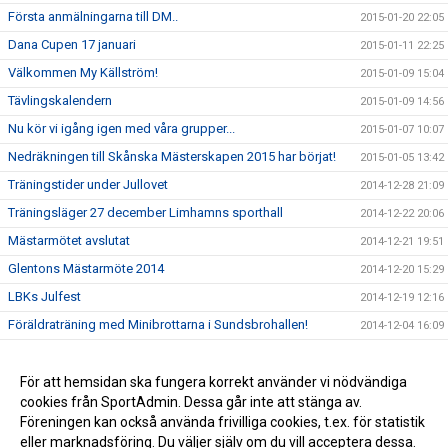
Första anmälningarna till DM..
2015-01-20 22:05
Dana Cupen 17 januari
2015-01-11 22:25
Välkommen My Källström!
2015-01-09 15:04
Tävlingskalendern
2015-01-09 14:56
Nu kör vi igång igen med våra grupper...
2015-01-07 10:07
Nedräkningen till Skånska Mästerskapen 2015 har börjat!
2015-01-05 13:42
Träningstider under Jullovet
2014-12-28 21:09
Träningsläger 27 december Limhamns sporthall
2014-12-22 20:06
Mästarmötet avslutat
2014-12-21 19:51
Glentons Mästarmöte 2014
2014-12-20 15:29
LBKs Julfest
2014-12-19 12:16
Föräldraträning med Minibrottarna i Sundsbrohallen!
2014-12-04 16:09
Tjejläger 15-16 November 2014
2014-11-04 11:35
Loggan sitter på plats i träningshallen
För att hemsidan ska fungera korrekt använder vi nödvändiga
2014-11-04 10:35
cookies från SportAdmin. Dessa går inte att stänga av.
Hopp & lek har startat i Sundsbrohallen, Bunkeflo
2014-08-25 14:02
Föreningen kan också använda frivilliga cookies, t.ex. för statistik
eller marknadsföring. Du väljer själv om du vill acceptera dessa.