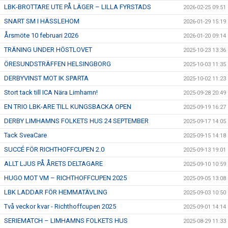
LBK-BROTTARE UTE PÅ LÄGER – LILLA FYRSTADS
2026-02-25 09:51
SNART SM I HÄSSLEHOM
2026-01-29 15:19
Årsmöte 10 februari 2026
2026-01-20 09:14
TRÄNING UNDER HÖSTLOVET
2025-10-23 13:36
ÖRESUNDSTRÄFFEN HELSINGBORG
2025-10-03 11:35
DERBYVINST MOT IK SPARTA
2025-10-02 11:23
Stort tack till ICA Nära Limhamn!
2025-09-28 20:49
EN TRIO LBK-ARE TILL KUNGSBACKA OPEN
2025-09-19 16:27
DERBY LIMHAMNS FOLKETS HUS 24 SEPTEMBER
2025-09-17 14:05
Tack SveaCare
2025-09-15 14:18
SUCCÉ FÖR RICHTHOFFCUPEN 2.0
2025-09-13 19:01
ALLT LJUS PÅ ÅRETS DELTAGARE
2025-09-10 10:59
HUGO MOT VM – RICHTHOFFCUPEN 2025
2025-09-05 13:08
LBK LADDAR FÖR HEMMATÄVLING
2025-09-03 10:50
Två veckor kvar - Richthoffcupen 2025
2025-09-01 14:14
SERIEMATCH – LIMHAMNS FOLKETS HUS
2025-08-29 11:33