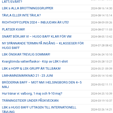
LÄTT/SVÅRT?
LBK:s ALLA BROTTNINGSGRUPPER
2024-08-16 14:30
TÄVLA ELLER INTE TÄVLA?
2024-08-14 15:14
RICHTHOFFCUPEN 2024 – INBJUDAN ÄR UTE!
2024-08-09 09:26
PLATSER KVAR!
2024-08-07 11:03
SNART BÖRJAR VI – HUGO BAFF KLAR FÖR VM
2024-08-05 13:42
NY SPÄNNANDE TERMIN PÅ INGÅNG – KLASSEGER FÖR
2024-07-28 08:42
HUGO BAFF
LBK ÖNSKAR TREVLIG SOMMAR!
2024-06-24 10:10
Kvarglömda vattenflaskor - Köp av LBK t-shirt
2024-05-28 13:27
LBK:s HOPP & LEK-GRUPP ÄR TILLBAKA!
2024-05-21 09:39
LIMHAMNSMARKNAD 21 - 23 JUNI
2024-05-14 10:40
BRÖDERNA BAFF – MOT NM I HELSINGBORG DEN 4–5
2024-05-02 11:11
MAJ
Hur tränar vi: valborg, 1 maj och 9-10 maj?
2024-04-25 10:39
TRÄNINGSTIDER UNDER PÅSKVECKAN
2024-03-19 10:37
LBK:s HUGO BAFF UTTAGEN TILL INTERNATIONELL
2024-02-26 14:21
TÄVLING