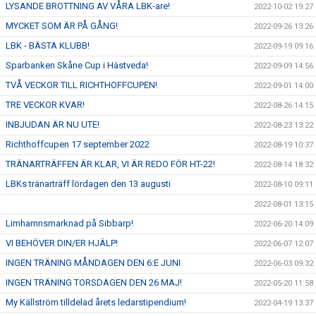
LYSANDE BROTTNING AV VÅRA LBK-are!
2022-10-02 19:27
MYCKET SOM ÄR PÅ GÅNG!
2022-09-26 13:26
LBK - BÄSTA KLUBB!
2022-09-19 09:16
Sparbanken Skåne Cup i Hästveda!
2022-09-09 14:56
TVÅ VECKOR TILL RICHTHOFFCUPEN!
2022-09-01 14:00
TRE VECKOR KVAR!
2022-08-26 14:15
INBJUDAN ÄR NU UTE!
2022-08-23 13:22
Richthoffcupen 17 september 2022
2022-08-19 10:37
TRÄNARTRÄFFEN ÄR KLAR, VI ÄR REDO FÖR HT-22!
2022-08-14 18:32
LBKs tränarträff lördagen den 13 augusti
2022-08-10 09:11
2022-08-01 13:15
Limhamnsmarknad på Sibbarp!
2022-06-20 14:09
VI BEHÖVER DIN/ER HJÄLP!
2022-06-07 12:07
INGEN TRÄNING MÅNDAGEN DEN 6:E JUNI
2022-06-03 09:32
INGEN TRÄNING TORSDAGEN DEN 26 MAJ!
2022-05-20 11:58
My Källström tilldelad årets ledarstipendium!
2022-04-19 13:37