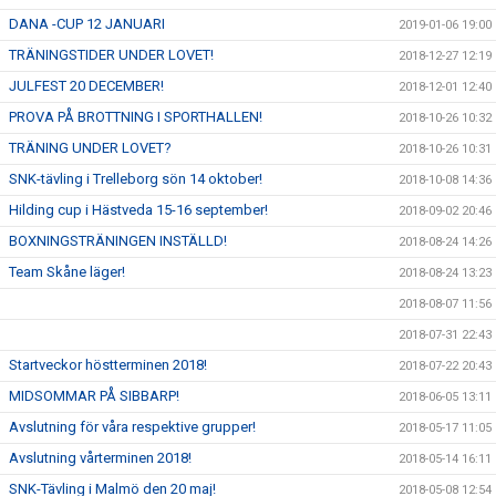
DANA -CUP 12 JANUARI
2019-01-06 19:00
TRÄNINGSTIDER UNDER LOVET!
2018-12-27 12:19
JULFEST 20 DECEMBER!
2018-12-01 12:40
PROVA PÅ BROTTNING I SPORTHALLEN!
2018-10-26 10:32
TRÄNING UNDER LOVET?
2018-10-26 10:31
SNK-tävling i Trelleborg sön 14 oktober!
2018-10-08 14:36
Hilding cup i Hästveda 15-16 september!
2018-09-02 20:46
BOXNINGSTRÄNINGEN INSTÄLLD!
2018-08-24 14:26
Team Skåne läger!
2018-08-24 13:23
2018-08-07 11:56
2018-07-31 22:43
Startveckor höstterminen 2018!
2018-07-22 20:43
MIDSOMMAR PÅ SIBBARP!
2018-06-05 13:11
Avslutning för våra respektive grupper!
2018-05-17 11:05
Avslutning vårterminen 2018!
2018-05-14 16:11
SNK-Tävling i Malmö den 20 maj!
2018-05-08 12:54