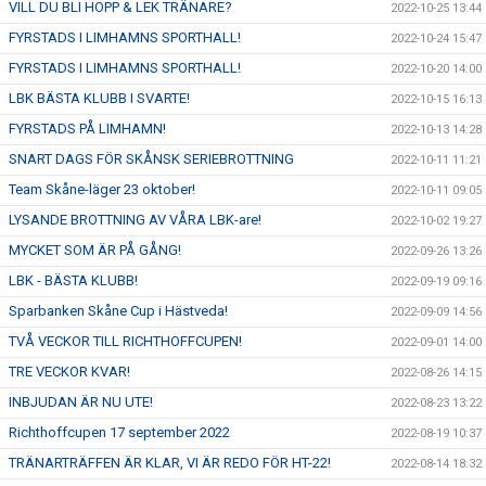
VILL DU BLI HOPP & LEK TRÄNARE?
2022-10-25 13:44
FYRSTADS I LIMHAMNS SPORTHALL!
2022-10-24 15:47
FYRSTADS I LIMHAMNS SPORTHALL!
2022-10-20 14:00
LBK BÄSTA KLUBB I SVARTE!
2022-10-15 16:13
FYRSTADS PÅ LIMHAMN!
2022-10-13 14:28
SNART DAGS FÖR SKÅNSK SERIEBROTTNING
2022-10-11 11:21
Team Skåne-läger 23 oktober!
2022-10-11 09:05
LYSANDE BROTTNING AV VÅRA LBK-are!
2022-10-02 19:27
MYCKET SOM ÄR PÅ GÅNG!
2022-09-26 13:26
LBK - BÄSTA KLUBB!
2022-09-19 09:16
Sparbanken Skåne Cup i Hästveda!
2022-09-09 14:56
TVÅ VECKOR TILL RICHTHOFFCUPEN!
2022-09-01 14:00
TRE VECKOR KVAR!
2022-08-26 14:15
INBJUDAN ÄR NU UTE!
2022-08-23 13:22
Richthoffcupen 17 september 2022
2022-08-19 10:37
TRÄNARTRÄFFEN ÄR KLAR, VI ÄR REDO FÖR HT-22!
2022-08-14 18:32