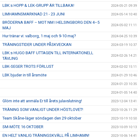
LBK:s HOPP & LEK-GRUPP ÄR TILLBAKA!
2024-05-21 09:39
LIMHAMNSMARKNAD 21 - 23 JUNI
2024-05-14 10:40
BRÖDERNA BAFF – MOT NM I HELSINGBORG DEN 4–5
2024-05-02 11:11
MAJ
Hur tränar vi: valborg, 1 maj och 9-10 maj?
2024-04-25 10:39
TRÄNINGSTIDER UNDER PÅSKVECKAN
2024-03-19 10:37
LBK:s HUGO BAFF UTTAGEN TILL INTERNATIONELL
2024-02-26 14:21
TÄVLING
LBK-SEGER TROTS FÖRLUST
2024-02-02 15:11
LBK bjuder in till årsmöte
2024-01-29 10:46
2024-01-23 10:35
2024-01-05 14:40
Glöm inte att anmäla Er till årets julavslutning!
2023-12-04 13:41
TRÄNING SOM VANLIGT UNDER HÖSTLOVET!
2023-10-26 11:29
Team Skåne-läger söndagen den 29 oktober
2023-10-19 10:50
SM-MÖTE 16 OKTOBER
2023-10-09 10:13
EN HELT VANLIG TRÄNINGSKVÄLL PÅ LIMHAMN!
2023-10-06 14:41