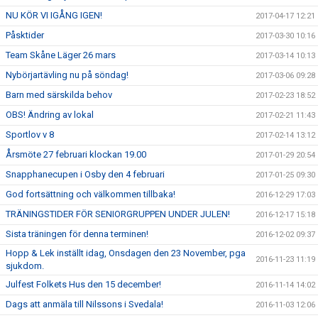
NU KÖR VI IGÅNG IGEN!
2017-04-17 12:21
Påsktider
2017-03-30 10:16
Team Skåne Läger 26 mars
2017-03-14 10:13
Nybörjartävling nu på söndag!
2017-03-06 09:28
Barn med särskilda behov
2017-02-23 18:52
OBS! Ändring av lokal
2017-02-21 11:43
Sportlov v 8
2017-02-14 13:12
Årsmöte 27 februari klockan 19.00
2017-01-29 20:54
Snapphanecupen i Osby den 4 februari
2017-01-25 09:30
God fortsättning och välkommen tillbaka!
2016-12-29 17:03
TRÄNINGSTIDER FÖR SENIORGRUPPEN UNDER JULEN!
2016-12-17 15:18
Sista träningen för denna terminen!
2016-12-02 09:37
Hopp & Lek inställt idag, Onsdagen den 23 November, pga
2016-11-23 11:19
sjukdom.
Julfest Folkets Hus den 15 december!
2016-11-14 14:02
Dags att anmäla till Nilssons i Svedala!
2016-11-03 12:06