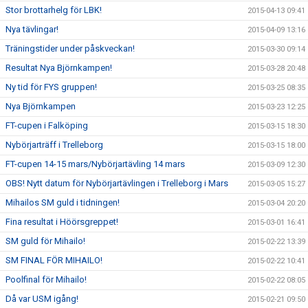
Stor brottarhelg för LBK!
2015-04-13 09:41
Nya tävlingar!
2015-04-09 13:16
Träningstider under påskveckan!
2015-03-30 09:14
Resultat Nya Björnkampen!
2015-03-28 20:48
Ny tid för FYS gruppen!
2015-03-25 08:35
Nya Björnkampen
2015-03-23 12:25
FT-cupen i Falköping
2015-03-15 18:30
Nybörjarträff i Trelleborg
2015-03-15 18:00
FT-cupen 14-15 mars/Nybörjartävling 14 mars
2015-03-09 12:30
OBS! Nytt datum för Nybörjartävlingen i Trelleborg i Mars
2015-03-05 15:27
Mihailos SM guld i tidningen!
2015-03-04 20:20
Fina resultat i Höörsgreppet!
2015-03-01 16:41
SM guld för Mihailo!
2015-02-22 13:39
SM FINAL FÖR MIHAILO!
2015-02-22 10:41
Poolfinal för Mihailo!
2015-02-22 08:05
Då var USM igång!
2015-02-21 09:50