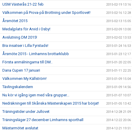
USM Västerås 21-22 feb
2015-02-19 13:16
Välkommen på Prova-på Brottning under Sportlovet!
2015-02-16 12:28
Årsmötet 2015
2015-02-13 15:05
Medaljplats för Arvid i Osby!
2015-02-09 13:00
Avslutning DM 2015!
2015-02-02 13:53
Bra insatser i Lilla Fyrstads!
2015-01-24 16:53
Årsmöte 2015 - Limhamns brottarklubb
2015-01-23 12:17
Första anmälningarna till DM..
2015-01-20 22:05
Dana Cupen 17 januari
2015-01-11 22:25
Välkommen My Källström!
2015-01-09 15:04
Tävlingskalendern
2015-01-09 14:56
Nu kör vi igång igen med våra grupper...
2015-01-07 10:07
Nedräkningen till Skånska Mästerskapen 2015 har börjat!
2015-01-05 13:42
Träningstider under Jullovet
2014-12-28 21:09
Träningsläger 27 december Limhamns sporthall
2014-12-22 20:06
Mästarmötet avslutat
2014-12-21 19:51