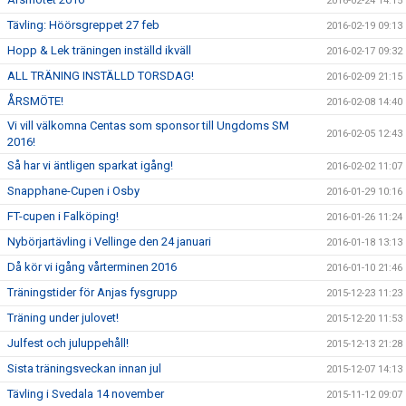
2016-02-24 14:15
Tävling: Höörsgreppet 27 feb
2016-02-19 09:13
Hopp & Lek träningen inställd ikväll
2016-02-17 09:32
ALL TRÄNING INSTÄLLD TORSDAG!
2016-02-09 21:15
ÅRSMÖTE!
2016-02-08 14:40
Vi vill välkomna Centas som sponsor till Ungdoms SM
2016-02-05 12:43
2016!
Så har vi äntligen sparkat igång!
2016-02-02 11:07
Snapphane-Cupen i Osby
2016-01-29 10:16
FT-cupen i Falköping!
2016-01-26 11:24
Nybörjartävling i Vellinge den 24 januari
2016-01-18 13:13
Då kör vi igång vårterminen 2016
2016-01-10 21:46
Träningstider för Anjas fysgrupp
2015-12-23 11:23
Träning under julovet!
2015-12-20 11:53
Julfest och juluppehåll!
2015-12-13 21:28
Sista träningsveckan innan jul
2015-12-07 14:13
Tävling i Svedala 14 november
2015-11-12 09:07