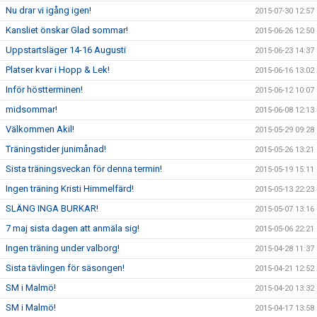
Nu drar vi igång igen!
2015-07-30 12:57
Kansliet önskar Glad sommar!
2015-06-26 12:50
Uppstartsläger 14-16 Augusti
2015-06-23 14:37
Platser kvar i Hopp & Lek!
2015-06-16 13:02
Inför höstterminen!
2015-06-12 10:07
midsommar!
2015-06-08 12:13
Välkommen Akil!
2015-05-29 09:28
Träningstider junimånad!
2015-05-26 13:21
Sista träningsveckan för denna termin!
2015-05-19 15:11
Ingen träning Kristi Himmelfärd!
2015-05-13 22:23
SLÄNG INGA BURKAR!
2015-05-07 13:16
7 maj sista dagen att anmäla sig!
2015-05-06 22:21
Ingen träning under valborg!
2015-04-28 11:37
Sista tävlingen för säsongen!
2015-04-21 12:52
SM i Malmö!
2015-04-20 13:32
SM i Malmö!
2015-04-17 13:58