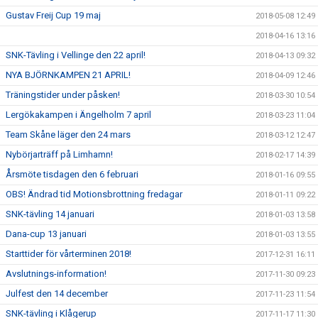
Gustav Freij Cup 19 maj
2018-05-08 12:49
2018-04-16 13:16
SNK-Tävling i Vellinge den 22 april!
2018-04-13 09:32
NYA BJÖRNKAMPEN 21 APRIL!
2018-04-09 12:46
Träningstider under påsken!
2018-03-30 10:54
Lergökakampen i Ängelholm 7 april
2018-03-23 11:04
Team Skåne läger den 24 mars
2018-03-12 12:47
Nybörjarträff på Limhamn!
2018-02-17 14:39
Årsmöte tisdagen den 6 februari
2018-01-16 09:55
OBS! Ändrad tid Motionsbrottning fredagar
2018-01-11 09:22
SNK-tävling 14 januari
2018-01-03 13:58
Dana-cup 13 januari
2018-01-03 13:55
Starttider för vårterminen 2018!
2017-12-31 16:11
Avslutnings-information!
2017-11-30 09:23
Julfest den 14 december
2017-11-23 11:54
SNK-tävling i Klågerup
2017-11-17 11:30