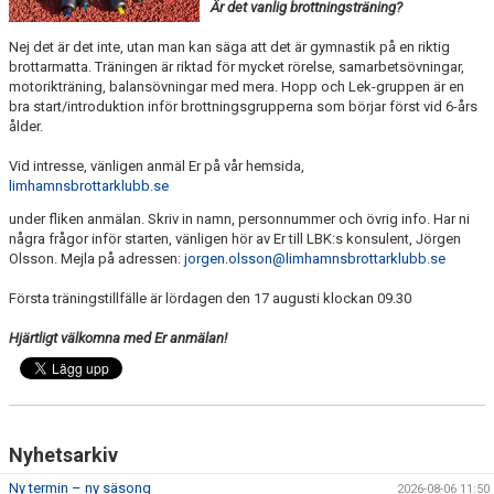
TRÄNINGSAVGIFTER
Är det vanlig brottningsträning?
Nej det är det inte, utan man kan säga att det är gymnastik på en riktig
FYS - TRÄNA DITT LAG
brottarmatta. Träningen är riktad för mycket rörelse, samarbetsövningar,
motorikträning, balansövningar med mera. Hopp och Lek-gruppen är en
BESTÄLL LBK KLÄDER
bra start/introduktion inför brottningsgrupperna som börjar först vid 6-års
ålder.
VACCINERAD MOT DOPING
Vid intresse, vänligen anmäl Er på vår hemsida,
limhamnsbrottarklubb.se
RICHTHOFFCUPEN
under fliken anmälan. Skriv in namn, personnummer och övrig info. Har ni
några frågor inför starten, vänligen hör av Er till LBK:s konsulent, Jörgen
SNK-TÄVLING PÅ LIMHAMN
Olsson. Mejla på adressen:
jorgen.olsson@limhamnsbrottarklubb.se
SKÅNESERIEN
Första träningstillfälle är lördagen den 17 augusti klockan 09.30
Hjärtligt välkomna med Er anmälan!
LBKS VÄRDEGRUNDER
GDPR
LBKS JUBILEUMSBOK
Nyhetsarkiv
STOLT SPONSOR
Ny termin – ny säsong
2026-08-06 11:50