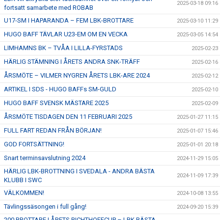
2025-03-18 09:16
fortsatt samarbete med ROBAB
U17-SM I HAPARANDA – FEM LBK-BROTTARE
2025-03-10 11:29
HUGO BAFF TÄVLAR U23-EM OM EN VECKA
2025-03-05 14:54
LIMHAMNS BK – TVÅA I LILLA-FYRSTADS
2025-02-23
HÄRLIG STÄMNING I ÅRETS ANDRA SNK-TRÄFF
2025-02-16
ÅRSMÖTE – VILMER NYGREN ÅRETS LBK-ARE 2024
2025-02-12
ARTIKEL I SDS - HUGO BAFFs SM-GULD
2025-02-10
HUGO BAFF SVENSK MÄSTARE 2025
2025-02-09
ÅRSMÖTE TISDAGEN DEN 11 FEBRUARI 2025
2025-01-27 11:15
FULL FART REDAN FRÅN BÖRJAN!
2025-01-07 15:46
GOD FORTSÄTTNING!
2025-01-01 20:18
Snart terminsavslutning 2024
2024-11-29 15:05
HÄRLIG LBK-BROTTNING I SVEDALA - ANDRA BÄSTA
2024-11-09 17:39
KLUBB I SWC
VÄLKOMMEN!
2024-10-08 13:55
Tävlingssäsongen i full gång!
2024-09-20 15:39
200 BROTTARE I ÅRETS RICHTHOFFCUP – LBK BÄSTA