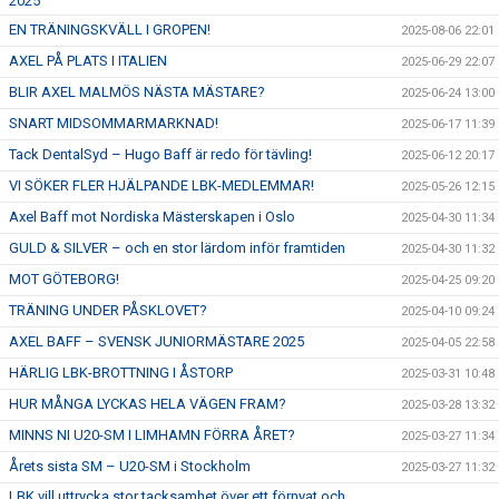
2025
EN TRÄNINGSKVÄLL I GROPEN!
2025-08-06 22:01
AXEL PÅ PLATS I ITALIEN
2025-06-29 22:07
BLIR AXEL MALMÖS NÄSTA MÄSTARE?
2025-06-24 13:00
SNART MIDSOMMARMARKNAD!
2025-06-17 11:39
Tack DentalSyd – Hugo Baff är redo för tävling!
2025-06-12 20:17
VI SÖKER FLER HJÄLPANDE LBK-MEDLEMMAR!
2025-05-26 12:15
Axel Baff mot Nordiska Mästerskapen i Oslo
2025-04-30 11:34
GULD & SILVER – och en stor lärdom inför framtiden
2025-04-30 11:32
MOT GÖTEBORG!
2025-04-25 09:20
TRÄNING UNDER PÅSKLOVET?
2025-04-10 09:24
AXEL BAFF – SVENSK JUNIORMÄSTARE 2025
2025-04-05 22:58
HÄRLIG LBK-BROTTNING I ÅSTORP
2025-03-31 10:48
HUR MÅNGA LYCKAS HELA VÄGEN FRAM?
2025-03-28 13:32
MINNS NI U20-SM I LIMHAMN FÖRRA ÅRET?
2025-03-27 11:34
Årets sista SM – U20-SM i Stockholm
2025-03-27 11:32
LBK vill uttrycka stor tacksamhet över ett förnyat och