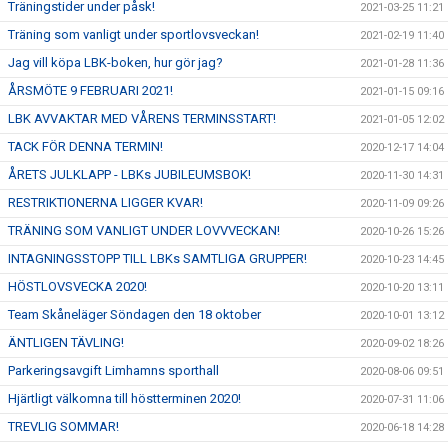
Träningstider under påsk!
2021-03-25 11:21
Träning som vanligt under sportlovsveckan!
2021-02-19 11:40
Jag vill köpa LBK-boken, hur gör jag?
2021-01-28 11:36
ÅRSMÖTE 9 FEBRUARI 2021!
2021-01-15 09:16
LBK AVVAKTAR MED VÅRENS TERMINSSTART!
2021-01-05 12:02
TACK FÖR DENNA TERMIN!
2020-12-17 14:04
ÅRETS JULKLAPP - LBKs JUBILEUMSBOK!
2020-11-30 14:31
RESTRIKTIONERNA LIGGER KVAR!
2020-11-09 09:26
TRÄNING SOM VANLIGT UNDER LOVVVECKAN!
2020-10-26 15:26
INTAGNINGSSTOPP TILL LBKs SAMTLIGA GRUPPER!
2020-10-23 14:45
HÖSTLOVSVECKA 2020!
2020-10-20 13:11
Team Skåneläger Söndagen den 18 oktober
2020-10-01 13:12
ÄNTLIGEN TÄVLING!
2020-09-02 18:26
Parkeringsavgift Limhamns sporthall
2020-08-06 09:51
Hjärtligt välkomna till höstterminen 2020!
2020-07-31 11:06
TREVLIG SOMMAR!
2020-06-18 14:28