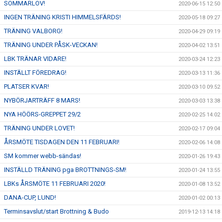
SOMMARLOV!
2020-06-15 12:50
INGEN TRÄNING KRISTI HIMMELSFÄRDS!
2020-05-18 09:27
TRÄNING VALBORG!
2020-04-29 09:19
TRÄNING UNDER PÅSK-VECKAN!
2020-04-02 13:51
LBK TRÄNAR VIDARE!
2020-03-24 12:23
INSTÄLLT FÖREDRAG!
2020-03-13 11:36
PLATSER KVAR!
2020-03-10 09:52
NYBÖRJARTRÄFF 8 MARS!
2020-03-03 13:38
NYA HÖÖRS-GREPPET 29/2
2020-02-25 14:02
TRÄNING UNDER LOVET!
2020-02-17 09:04
ÅRSMÖTE TISDAGEN DEN 11 FEBRUARI!
2020-02-06 14:08
SM kommer webb-sändas!
2020-01-26 19:43
INSTÄLLD TRÄNING pga BROTTNINGS-SM!
2020-01-24 13:55
LBKs ÅRSMÖTE 11 FEBRUARI 2020!
2020-01-08 13:52
DANA-CUP, LUND!
2020-01-02 00:13
Terminsavslut/start Brottning & Budo
2019-12-13 14:18