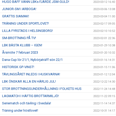
HUGO BAFF VANN LBKs FJÄRDE JSM-GULD!
2023-03-12 16:40
JUNIOR-SM I ARBOGA!
2023-03-06 13:08
GRATTIS SIAMAK!
2023-03-04 11:00
TRÄNING UNDER SPORTLOVET!
2023-02-17 09:05
LILLA FYRSTADS I HELSINGBORG!
2023-02-10 10:52
SM-BROTTNING PÅ TV!
2023-02-01 22:36
LBK BÄSTA KLUBB – IGEN!
2023-01-29 10:38
Årsmöte 7 februari 2023
2023-01-20 10:32
Dana-Cup lör 21/1, Nybörjaträff sön 22/1
2023-01-16 14:31
HISTORISK GP-VINST!
2023-01-15 11:06
TÄVLINGSÅRET INLEDS I HUSKVARNA!
2023-01-12 12:04
LBK ÖNSKAR ALLA EN HÄRLIG JUL!
2022-12-22 14:30
STOR BROTTNINGSUNDERHÅLLNING I FOLKETS HUS
2022-11-24 14:48
LAGMATCH I HÄFTIG BROTTARMILJÖ!
2022-11-22 09:15
Seriematch och tävling i Svedala!
2022-11-14 14:37
Träning under höstlovet!
2022-10-31 14:17