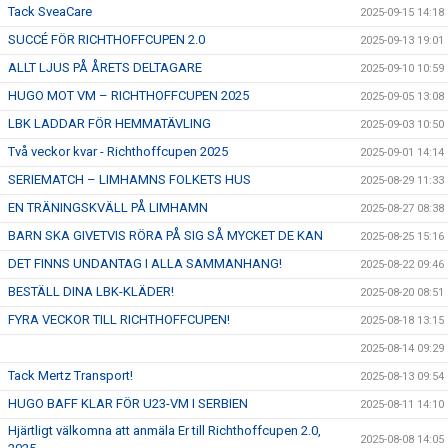
Tack SveaCare
2025-09-15 14:18
SUCCÉ FÖR RICHTHOFFCUPEN 2.0
2025-09-13 19:01
ALLT LJUS PÅ ÅRETS DELTAGARE
2025-09-10 10:59
HUGO MOT VM – RICHTHOFFCUPEN 2025
2025-09-05 13:08
LBK LADDAR FÖR HEMMATÄVLING
2025-09-03 10:50
Två veckor kvar - Richthoffcupen 2025
2025-09-01 14:14
SERIEMATCH – LIMHAMNS FOLKETS HUS
2025-08-29 11:33
EN TRÄNINGSKVÄLL PÅ LIMHAMN
2025-08-27 08:38
BARN SKA GIVETVIS RÖRA PÅ SIG SÅ MYCKET DE KAN
2025-08-25 15:16
DET FINNS UNDANTAG I ALLA SAMMANHANG!
2025-08-22 09:46
BESTÄLL DINA LBK-KLÄDER!
2025-08-20 08:51
FYRA VECKOR TILL RICHTHOFFCUPEN!
2025-08-18 13:15
2025-08-14 09:29
Tack Mertz Transport!
2025-08-13 09:54
HUGO BAFF KLAR FÖR U23-VM I SERBIEN
2025-08-11 14:10
Hjärtligt välkomna att anmäla Er till Richthoffcupen 2.0,
2025-08-08 14:05