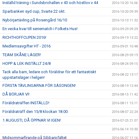
Inställd träning i Sundsbrohallen v 43 och höstlov v 44
2016-10-20 16:06
Sparbanken syd cup, Svarte 22 okt.
2016-10-20 09:39
Nybörjartävling på Rosengård 16/10
2016-10-10 11:32
En vecka kvar till seriematch i Folkets Hus!
2016-09-29 09:29
RICHTHOFFCUPEN 2016!
2016-09-19 13:22
Medlemsavgifter HT - 2016
2016-09-01 10:48
TEAM SKÅNE LÄGER!
2016-08-29 09:19
HOPP & LEK INSTÄLLT 24/8
2016-08-24 09:15
Tack alla barn, ledare och föräldrar för ett fantastiskt
2016-08-22 13:17
uppstartsläger i helgen!
FÖRSTA TÄVLINGARNA FÖR SÄSONGEN!
2016-08-19 12:44
DÅ BÖRJAR VI!
2016-08-15 11:42
Föräldraträffen INSTÄLLD!
2016-08-11 15:11
Föräldraträff den 15/8 klockan 18.00
2016-08-07 22:24
1 AUGUSTI, DÅ ÖPPNAR VI IGEN!
2016-07-25 21:07
2016-06-14 10:30
Midsommarfirande på Sibbarpfältet
2016-06-07 11:16