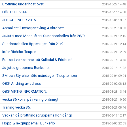
Brottning under höstlovet
2015-10-27 14:48
HÖSTKUL V 44
2015-10-16 14:38
JULKALENDER 2015
2015-10-06 13:57
Anmäl er till nybörjartävling 4 oktober!
2015-09-29 10:33
JuJutsi med Medhi åter i Sundsbrohallen från 28/9
2015-09-21 12:15
Sundsbrohallen öppen igen från 21/9
2015-09-21 12:14
Inför Richthoffcupen
2015-09-21 12:09
Fortsatt verksamhet på Kulladal & Fridhem!
2015-09-18 13:45
Ju-jutsu grupperna Bunkeflo!
2015-09-14 14:22
SM och Styrelsemöte måndagen 7 september
2015-09-04 09:04
OBS! Ändring av adress
2015-09-02 08:13
OBS! VIKTIG INFORMATION.
2015-08-28 13:44
vecka 36 kör vi på i vanlig ordning!
2015-08-27 10:20
Träning vecka 35!
2015-08-21 08:46
Veckan då brottningsgrupperna kör igång!
2015-08-17 12:17
Hopp & lekgrupperna i Bunkeflo
2015-08-03 22:05