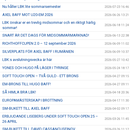
Nu håller LBK lite sommarsemester
2026-07-23 16:46
ÅNGERRÄTT
AXEL BAFF MOT U20-EM 2026
2026-06-26 13:21
LBK önskar er en trevlig midsommar och en riktigt härlig
ENOLIV.SE
2026-06-18 11:24
sommar!
SNART ÄR DET DAGS FÖR MIDSOMMARMARKNAD!
OM SKADAN ÄR FRAMME
2026-06-13 22:38
RICHTHOFFCUPEN 2.0 – 12 september 2026
2026-06-09 11:02
FRÅGOR KRING FRITIDSKORTET
SILVERPLATS FÖR AXEL BAFF I RUMÄNIEN
2026-06-09 10:37
LBK:s avslutningsvecka är här
2026-05-27 10:42
YONES OCH HUGO PÅ LÄGER I TYRINGE
2026-05-24 18:17
SOFT TOUCH OPEN – TVÅ GULD - ETT BRONS
2026-04-27 09:15
EM-BRONS TILL HUGO BAFF!
2026-04-27 09:11
SÅ HIMLA BRA LBK!
2026-04-18 20:36
EUROPAMÄSTERSKAP I BROTTNING
2026-04-17 11:30
SM-BUKETT TILL AXEL BAFF
2026-04-02 09:17
ERBJUDANDE LISEBERG UNDER SOFT TOUCH OPEN 25 –
2026-03-26 11:45
26 APRIL
SM-BUKETT TILL DAVID CASSANCUSEINOV
2026-03-26 11:12