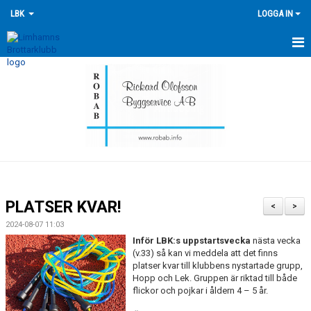
LBK
LOGGA IN
HEM
NYHETER
FÖRENINGEN
KONTAKTA OSS
ÖVERSIKT GRUPPER
PLATSER KVAR!
<
>
TRÄNINGSKALENDER
2024-08-07 11:03
Inför LBK:s uppstartsvecka
nästa vecka
TÄVLINGSKALENDERN
(v.33) så kan vi meddela att det finns
platser kvar till klubbens nystartade grupp,
Hopp och Lek. Gruppen är riktad till både
HISTORIK
flickor och pojkar i åldern 4 – 5 år.