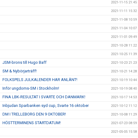
2021-11-15 21:45
2021-11-11 15:32
2021-11-08 10:59
2021-11-04 10:07
2021-11-01 09:49
2021-10-28 11:22
2021-10-25 11:39
JSM-brons till Hugo Baff
2021-10-23 21:23
SM & Nybörjarträff!
2021-10-21 14:28
FOLKSPELS JULKALENDER HAR ANLÄNT!
2021-10-19 10:44
Inför ungdoms-SM i Stockholm!
2021-10-19 08:40
FINA LBK-RESULTAT I SVARTE OCH DANMARK!
2021-10-17 14:53
Inbjudan Sparbanken syd cup, Svarte 16 oktober
2021-10-12 11:12
DM I TRELLEBORG DEN 9 OKTOBER!
2021-10-08 11:29
HÖSTTERMINENS STARTDATUM!
2021-07-23 08:59
2021-05-05 15:58