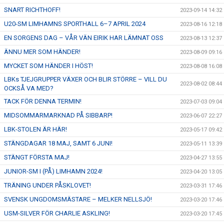
SNART RICHTHOFF!
2023-09-14 14:32
U20-SM LIMHAMNS SPORTHALL 6–7 APRIL 2024
2023-08-16 12:18
EN SORGENS DAG – VÅR VÄN EIRIK HAR LÄMNAT OSS
2023-08-13 12:37
ÄNNU MER SOM HÄNDER!
2023-08-09 09:16
MYCKET SOM HÄNDER I HÖST!
2023-08-08 16:08
LBKs TJEJGRUPPER VÄXER OCH BLIR STÖRRE – VILL DU
2023-08-02 08:44
OCKSÅ VA MED?
TACK FÖR DENNA TERMIN!
2023-07-03 09:04
MIDSOMMARMARKNAD PÅ SIBBARP!
2023-06-07 22:27
LBK-STOLEN ÄR HÄR!
2023-05-17 09:42
STÄNGDAGAR 18 MAJ, SAMT 6 JUNI!
2023-05-11 13:39
STÄNGT FÖRSTA MAJ!
2023-04-27 13:55
JUNIOR-SM I (PÅ) LIMHAMN 2024!
2023-04-20 13:05
TRÄNING UNDER PÅSKLOVET!
2023-03-31 17:46
SVENSK UNGDOMSMÄSTARE – MELKER NELLSJÖ!
2023-03-20 17:46
USM-SILVER FÖR CHARLIE ASKLING!
2023-03-20 17:45