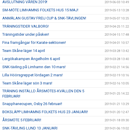
AVSLUTNING VÅREN 2019!
2019-06-03 10:49
SM-MÖTE LIMHAMNS FOLKETS HUS 15 MAJ!
2019-05-13 13:28
ANMÄLAN GUSTAV FREIJ CUP & SNK-TÄVLINGEN!
2019-05-07 10:25
TRÄNINGSTIDER VALBORG!
2019-04-25 11:22
Träningstider under påsken!
2019-04-15 17:48
Fina framgångar för Karate-sektionen!
2019-04-01 10:57
Team Skåne läger 14 april
2019-03-28 13:42
Lergökakampen Ängelholm 6 april
2019-03-28 13:40
SNK-tävling på Limhamn den 10 mars!
2019-02-21 14:56
Lilla Höörsgreppet lördagen 2 mars!
2019-02-19 10:16
Team Skåne läger sön 3 mars!
2019-02-16 10:05
TRÄNING INSTÄLLD ÅRSMÖTES-KVÄLLEN DEN 5
2019-01-25 14:22
FEBRUARI!
Snapphanecupen, Osby 26 februari!
2019-01-21 13:29
BOKSLÄPP LIMHAMNS FOLKETS HUS 23 JANUARI!
2019-01-20 12:47
ÅRSMÖTE 5 FEBRUARI!
2019-01-18 09:30
SNK-TÄVLING LUND 13 JANUARI
2019-01-06 19:02