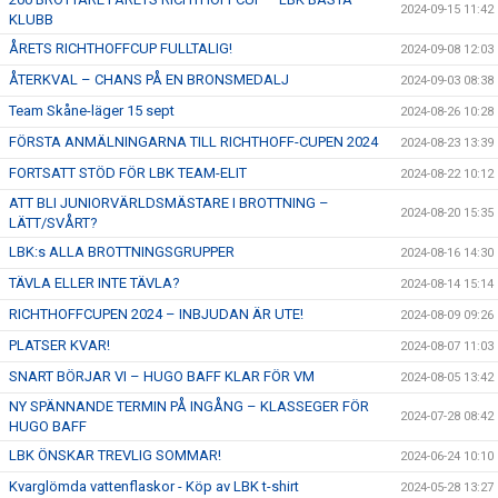
2024-09-15 11:42
KLUBB
ÅRETS RICHTHOFFCUP FULLTALIG!
2024-09-08 12:03
ÅTERKVAL – CHANS PÅ EN BRONSMEDALJ
2024-09-03 08:38
Team Skåne-läger 15 sept
2024-08-26 10:28
FÖRSTA ANMÄLNINGARNA TILL RICHTHOFF-CUPEN 2024
2024-08-23 13:39
FORTSATT STÖD FÖR LBK TEAM-ELIT
2024-08-22 10:12
ATT BLI JUNIORVÄRLDSMÄSTARE I BROTTNING –
2024-08-20 15:35
LÄTT/SVÅRT?
LBK:s ALLA BROTTNINGSGRUPPER
2024-08-16 14:30
TÄVLA ELLER INTE TÄVLA?
2024-08-14 15:14
RICHTHOFFCUPEN 2024 – INBJUDAN ÄR UTE!
2024-08-09 09:26
PLATSER KVAR!
2024-08-07 11:03
SNART BÖRJAR VI – HUGO BAFF KLAR FÖR VM
2024-08-05 13:42
NY SPÄNNANDE TERMIN PÅ INGÅNG – KLASSEGER FÖR
2024-07-28 08:42
HUGO BAFF
LBK ÖNSKAR TREVLIG SOMMAR!
2024-06-24 10:10
Kvarglömda vattenflaskor - Köp av LBK t-shirt
2024-05-28 13:27