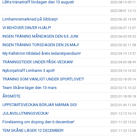
LBKs tränarträff lördagen den 13 augusti
2022-08-10 09:11
2022-08-01 13:15
Limhamnsmarknad på Sibbarp!
2022-06-20 14:09
VI BEHÖVER DIN/ER HJÄLP!
2022-06-07 12:07
INGEN TRÄNING MÅNDAGEN DEN 6:E JUNI
2022-06-03 09:32
INGEN TRÄNING TORSDAGEN DEN 26 MAJ!
2022-05-20 11:58
My Källström tilldelad årets ledarstipendium!
2022-04-19 13:37
TRÄNINGSTIDER UNDER PÅSK-VECKAN!
2022-04-05 08:49
Nybörjarträff Limhamn 3 april!
2022-03-14 14:32
TRÄNING SOM VANLIGT UNDER SPORTLOVET!
2022-02-18 09:14
Team Skåne-läger den 13 mars
2022-02-15 10:22
ÅRSMÖTE
2022-01-18 09:18
UPPSTARTSVECKAN BÖRJAR NÄRMA SIG!
2022-01-04 11:04
JULAVSLUTNINGSVECKA!
2021-12-13 16:14
Föreläsning om doping den 6 december!
2021-11-23 13:02
TEM SKÅNE LÄGER 12 DECEMBER!
2021-11-23 12:58