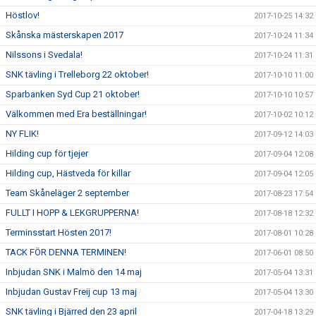
Höstlov!
2017-10-25 14:32
Skånska mästerskapen 2017
2017-10-24 11:34
Nilssons i Svedala!
2017-10-24 11:31
SNK tävling i Trelleborg 22 oktober!
2017-10-10 11:00
Sparbanken Syd Cup 21 oktober!
2017-10-10 10:57
Välkommen med Era beställningar!
2017-10-02 10:12
NY FLIK!
2017-09-12 14:03
Hilding cup för tjejer
2017-09-04 12:08
Hilding cup, Hästveda för killar
2017-09-04 12:05
Team Skåneläger 2 september
2017-08-23 17:54
FULLT I HOPP & LEKGRUPPERNA!
2017-08-18 12:32
Terminsstart Hösten 2017!
2017-08-01 10:28
TACK FÖR DENNA TERMINEN!
2017-06-01 08:50
Inbjudan SNK i Malmö den 14 maj
2017-05-04 13:31
Inbjudan Gustav Freij cup 13 maj
2017-05-04 13:30
SNK tävling i Bjärred den 23 april
2017-04-18 13:29