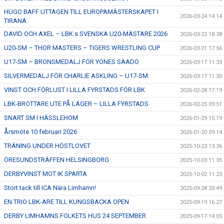
HUGO BAFF UTTAGEN TILL EUROPAMÄSTERSKAPET I
2026-03-24 14:14
TIRANA
DAVID OCH AXEL – LBK:s SVENSKA U20-MÄSTARE 2026
2026-03-22 18:38
U20-SM – THOR MASTERS – TIGERS WRESTLING CUP
2026-03-21 17:56
U17-SM – BRONSMEDALJ FÖR YONES SAADO
2026-03-17 11:33
SILVERMEDALJ FÖR CHARLIE ASKLING – U17-SM
2026-03-17 11:30
VINST OCH FÖRLUST I LILLA FYRSTADS FÖR LBK
2026-02-28 17:19
LBK-BROTTARE UTE PÅ LÄGER – LILLA FYRSTADS
2026-02-25 09:51
SNART SM I HÄSSLEHOM
2026-01-29 15:19
Årsmöte 10 februari 2026
2026-01-20 09:14
TRÄNING UNDER HÖSTLOVET
2025-10-23 13:36
ÖRESUNDSTRÄFFEN HELSINGBORG
2025-10-03 11:35
DERBYVINST MOT IK SPARTA
2025-10-02 11:23
Stort tack till ICA Nära Limhamn!
2025-09-28 20:49
EN TRIO LBK-ARE TILL KUNGSBACKA OPEN
2025-09-19 16:27
DERBY LIMHAMNS FOLKETS HUS 24 SEPTEMBER
2025-09-17 14:05