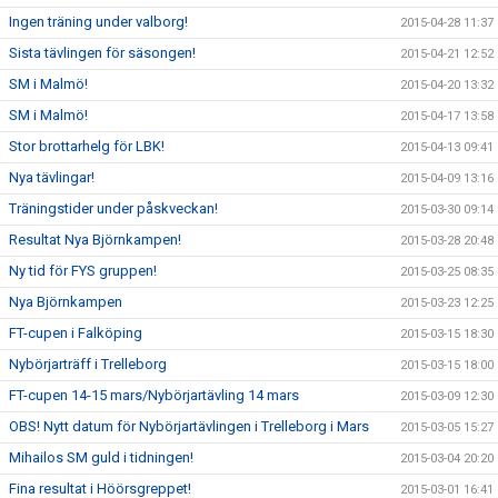
Ingen träning under valborg!
2015-04-28 11:37
Sista tävlingen för säsongen!
2015-04-21 12:52
SM i Malmö!
2015-04-20 13:32
SM i Malmö!
2015-04-17 13:58
Stor brottarhelg för LBK!
2015-04-13 09:41
Nya tävlingar!
2015-04-09 13:16
Träningstider under påskveckan!
2015-03-30 09:14
Resultat Nya Björnkampen!
2015-03-28 20:48
Ny tid för FYS gruppen!
2015-03-25 08:35
Nya Björnkampen
2015-03-23 12:25
FT-cupen i Falköping
2015-03-15 18:30
Nybörjarträff i Trelleborg
2015-03-15 18:00
FT-cupen 14-15 mars/Nybörjartävling 14 mars
2015-03-09 12:30
OBS! Nytt datum för Nybörjartävlingen i Trelleborg i Mars
2015-03-05 15:27
Mihailos SM guld i tidningen!
2015-03-04 20:20
Fina resultat i Höörsgreppet!
2015-03-01 16:41