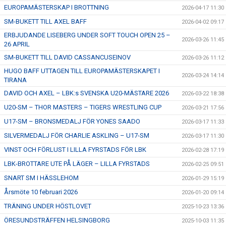
EUROPAMÄSTERSKAP I BROTTNING
2026-04-17 11:30
SM-BUKETT TILL AXEL BAFF
2026-04-02 09:17
ERBJUDANDE LISEBERG UNDER SOFT TOUCH OPEN 25 –
2026-03-26 11:45
26 APRIL
SM-BUKETT TILL DAVID CASSANCUSEINOV
2026-03-26 11:12
HUGO BAFF UTTAGEN TILL EUROPAMÄSTERSKAPET I
2026-03-24 14:14
TIRANA
DAVID OCH AXEL – LBK:s SVENSKA U20-MÄSTARE 2026
2026-03-22 18:38
U20-SM – THOR MASTERS – TIGERS WRESTLING CUP
2026-03-21 17:56
U17-SM – BRONSMEDALJ FÖR YONES SAADO
2026-03-17 11:33
SILVERMEDALJ FÖR CHARLIE ASKLING – U17-SM
2026-03-17 11:30
VINST OCH FÖRLUST I LILLA FYRSTADS FÖR LBK
2026-02-28 17:19
LBK-BROTTARE UTE PÅ LÄGER – LILLA FYRSTADS
2026-02-25 09:51
SNART SM I HÄSSLEHOM
2026-01-29 15:19
Årsmöte 10 februari 2026
2026-01-20 09:14
TRÄNING UNDER HÖSTLOVET
2025-10-23 13:36
ÖRESUNDSTRÄFFEN HELSINGBORG
2025-10-03 11:35