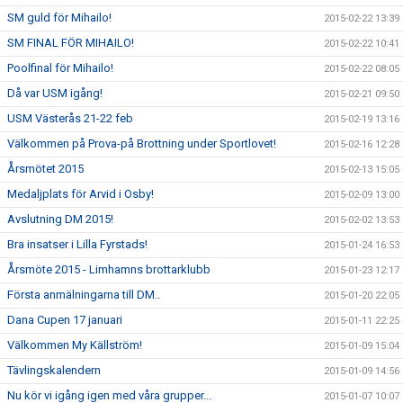
SM guld för Mihailo!
2015-02-22 13:39
SM FINAL FÖR MIHAILO!
2015-02-22 10:41
Poolfinal för Mihailo!
2015-02-22 08:05
Då var USM igång!
2015-02-21 09:50
USM Västerås 21-22 feb
2015-02-19 13:16
Välkommen på Prova-på Brottning under Sportlovet!
2015-02-16 12:28
Årsmötet 2015
2015-02-13 15:05
Medaljplats för Arvid i Osby!
2015-02-09 13:00
Avslutning DM 2015!
2015-02-02 13:53
Bra insatser i Lilla Fyrstads!
2015-01-24 16:53
Årsmöte 2015 - Limhamns brottarklubb
2015-01-23 12:17
Första anmälningarna till DM..
2015-01-20 22:05
Dana Cupen 17 januari
2015-01-11 22:25
Välkommen My Källström!
2015-01-09 15:04
Tävlingskalendern
2015-01-09 14:56
Nu kör vi igång igen med våra grupper...
2015-01-07 10:07