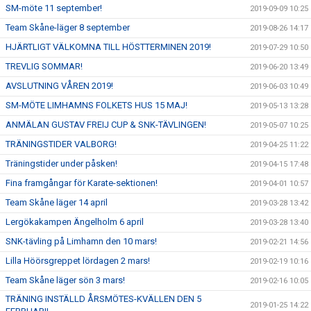
SM-möte 11 september!
2019-09-09 10:25
Team Skåne-läger 8 september
2019-08-26 14:17
HJÄRTLIGT VÄLKOMNA TILL HÖSTTERMINEN 2019!
2019-07-29 10:50
TREVLIG SOMMAR!
2019-06-20 13:49
AVSLUTNING VÅREN 2019!
2019-06-03 10:49
SM-MÖTE LIMHAMNS FOLKETS HUS 15 MAJ!
2019-05-13 13:28
ANMÄLAN GUSTAV FREIJ CUP & SNK-TÄVLINGEN!
2019-05-07 10:25
TRÄNINGSTIDER VALBORG!
2019-04-25 11:22
Träningstider under påsken!
2019-04-15 17:48
Fina framgångar för Karate-sektionen!
2019-04-01 10:57
Team Skåne läger 14 april
2019-03-28 13:42
Lergökakampen Ängelholm 6 april
2019-03-28 13:40
SNK-tävling på Limhamn den 10 mars!
2019-02-21 14:56
Lilla Höörsgreppet lördagen 2 mars!
2019-02-19 10:16
Team Skåne läger sön 3 mars!
2019-02-16 10:05
TRÄNING INSTÄLLD ÅRSMÖTES-KVÄLLEN DEN 5
2019-01-25 14:22