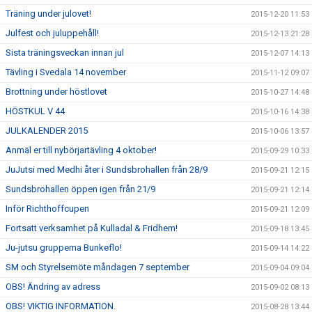
Träning under julovet!
2015-12-20 11:53
Julfest och juluppehåll!
2015-12-13 21:28
Sista träningsveckan innan jul
2015-12-07 14:13
Tävling i Svedala 14 november
2015-11-12 09:07
Brottning under höstlovet
2015-10-27 14:48
HÖSTKUL V 44
2015-10-16 14:38
JULKALENDER 2015
2015-10-06 13:57
Anmäl er till nybörjartävling 4 oktober!
2015-09-29 10:33
JuJutsi med Medhi åter i Sundsbrohallen från 28/9
2015-09-21 12:15
Sundsbrohallen öppen igen från 21/9
2015-09-21 12:14
Inför Richthoffcupen
2015-09-21 12:09
Fortsatt verksamhet på Kulladal & Fridhem!
2015-09-18 13:45
Ju-jutsu grupperna Bunkeflo!
2015-09-14 14:22
SM och Styrelsemöte måndagen 7 september
2015-09-04 09:04
OBS! Ändring av adress
2015-09-02 08:13
OBS! VIKTIG INFORMATION.
2015-08-28 13:44