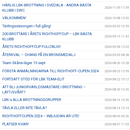
HÄRLIG LBK-BROTTNING I SVEDALA - ANDRA BÄSTA
2024-11-09 17:39
KLUBB I SWC
VÄLKOMMEN!
2024-10-08 13:55
Tävlingssäsongen i full gång!
2024-09-20 15:39
200 BROTTARE I ÅRETS RICHTHOFFCUP – LBK BÄSTA
2024-09-15 11:42
KLUBB
ÅRETS RICHTHOFFCUP FULLTALIG!
2024-09-08 12:03
ÅTERKVAL – CHANS PÅ EN BRONSMEDALJ
2024-09-03 08:38
Team Skåne-läger 15 sept
2024-08-26 10:28
FÖRSTA ANMÄLNINGARNA TILL RICHTHOFF-CUPEN 2024
2024-08-23 13:39
FORTSATT STÖD FÖR LBK TEAM-ELIT
2024-08-22 10:12
ATT BLI JUNIORVÄRLDSMÄSTARE I BROTTNING –
2024-08-20 15:35
LÄTT/SVÅRT?
LBK:s ALLA BROTTNINGSGRUPPER
2024-08-16 14:30
TÄVLA ELLER INTE TÄVLA?
2024-08-14 15:14
RICHTHOFFCUPEN 2024 – INBJUDAN ÄR UTE!
2024-08-09 09:26
PLATSER KVAR!
2024-08-07 11:03