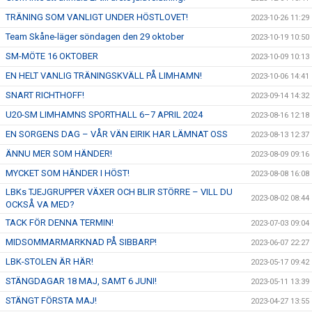
TRÄNING SOM VANLIGT UNDER HÖSTLOVET!
2023-10-26 11:29
Team Skåne-läger söndagen den 29 oktober
2023-10-19 10:50
SM-MÖTE 16 OKTOBER
2023-10-09 10:13
EN HELT VANLIG TRÄNINGSKVÄLL PÅ LIMHAMN!
2023-10-06 14:41
SNART RICHTHOFF!
2023-09-14 14:32
U20-SM LIMHAMNS SPORTHALL 6–7 APRIL 2024
2023-08-16 12:18
EN SORGENS DAG – VÅR VÄN EIRIK HAR LÄMNAT OSS
2023-08-13 12:37
ÄNNU MER SOM HÄNDER!
2023-08-09 09:16
MYCKET SOM HÄNDER I HÖST!
2023-08-08 16:08
LBKs TJEJGRUPPER VÄXER OCH BLIR STÖRRE – VILL DU
2023-08-02 08:44
OCKSÅ VA MED?
TACK FÖR DENNA TERMIN!
2023-07-03 09:04
MIDSOMMARMARKNAD PÅ SIBBARP!
2023-06-07 22:27
LBK-STOLEN ÄR HÄR!
2023-05-17 09:42
STÄNGDAGAR 18 MAJ, SAMT 6 JUNI!
2023-05-11 13:39
STÄNGT FÖRSTA MAJ!
2023-04-27 13:55