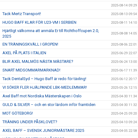
2025-08-14 09:29
Tack Mertz Transport!
2025-08-13 09:54
HUGO BAFF KLAR FÖR U23-VM I SERBIEN
2025-08-11 14:10
Hjärtligt välkomna att anmäla Er till Richthoffcupen 2.0,
2025-08-08 14:05
2025
EN TRÄNINGSKVÄLL I GROPEN!
2025-08-06 22:01
AXEL PÅ PLATS I ITALIEN
2025-06-29 22:07
BLIR AXEL MALMÖS NÄSTA MÄSTARE?
2025-06-24 13:00
SNART MIDSOMMARMARKNAD!
2025-06-17 11:39
Tack DentalSyd – Hugo Baff är redo för tävling!
2025-06-12 20:17
VI SÖKER FLER HJÄLPANDE LBK-MEDLEMMAR!
2025-05-26 12:15
Axel Baff mot Nordiska Mästerskapen i Oslo
2025-04-30 11:34
GULD & SILVER – och en stor lärdom inför framtiden
2025-04-30 11:32
MOT GÖTEBORG!
2025-04-25 09:20
TRÄNING UNDER PÅSKLOVET?
2025-04-10 09:24
AXEL BAFF – SVENSK JUNIORMÄSTARE 2025
2025-04-05 22:58