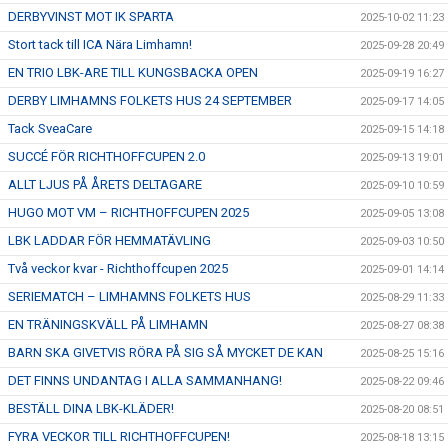
DERBYVINST MOT IK SPARTA
2025-10-02 11:23
Stort tack till ICA Nära Limhamn!
2025-09-28 20:49
EN TRIO LBK-ARE TILL KUNGSBACKA OPEN
2025-09-19 16:27
DERBY LIMHAMNS FOLKETS HUS 24 SEPTEMBER
2025-09-17 14:05
Tack SveaCare
2025-09-15 14:18
SUCCÉ FÖR RICHTHOFFCUPEN 2.0
2025-09-13 19:01
ALLT LJUS PÅ ÅRETS DELTAGARE
2025-09-10 10:59
HUGO MOT VM – RICHTHOFFCUPEN 2025
2025-09-05 13:08
LBK LADDAR FÖR HEMMATÄVLING
2025-09-03 10:50
Två veckor kvar - Richthoffcupen 2025
2025-09-01 14:14
SERIEMATCH – LIMHAMNS FOLKETS HUS
2025-08-29 11:33
EN TRÄNINGSKVÄLL PÅ LIMHAMN
2025-08-27 08:38
BARN SKA GIVETVIS RÖRA PÅ SIG SÅ MYCKET DE KAN
2025-08-25 15:16
DET FINNS UNDANTAG I ALLA SAMMANHANG!
2025-08-22 09:46
BESTÄLL DINA LBK-KLÄDER!
2025-08-20 08:51
FYRA VECKOR TILL RICHTHOFFCUPEN!
2025-08-18 13:15