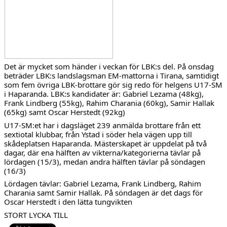
TRÄNINGSAVGIFTER
FYS - TRÄNA DITT LAG
BESTÄLL LBK KLÄDER
Det är mycket som händer i veckan för LBK:s del. På onsdag
VACCINERAD MOT DOPING
beträder LBK:s landslagsman EM-mattorna i Tirana, samtidigt
som fem övriga LBK-brottare gör sig redo för helgens U17-SM
RICHTHOFFCUPEN
i Haparanda. LBK:s kandidater är: Gabriel Lezama (48kg),
Frank Lindberg (55kg), Rahim Charania (60kg), Samir Hallak
(65kg) samt Oscar Herstedt (92kg)
SNK-TÄVLING PÅ LIMHAMN
U17-SM:et har i dagsläget 239 anmälda brottare från ett
sextiotal klubbar, från Ystad i söder hela vägen upp till
SKÅNESERIEN
skådeplatsen Haparanda. Mästerskapet är uppdelat på två
dagar, där ena hälften av vikterna/kategorierna tävlar på
LBKS VÄRDEGRUNDER
lördagen (15/3), medan andra hälften tävlar på söndagen
(16/3)
GDPR
Lördagen tävlar: Gabriel Lezama, Frank Lindberg, Rahim
Charania samt Samir Hallak. På söndagen är det dags för
Oscar Herstedt i den lätta tungvikten
LBKS JUBILEUMSBOK
STORT LYCKA TILL
STOLT SPONSOR