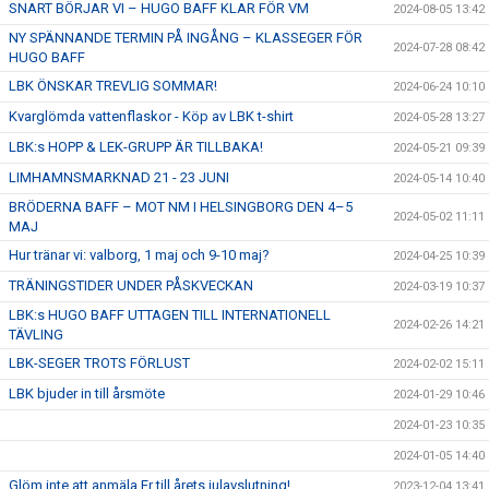
SNART BÖRJAR VI – HUGO BAFF KLAR FÖR VM
2024-08-05 13:42
NY SPÄNNANDE TERMIN PÅ INGÅNG – KLASSEGER FÖR
2024-07-28 08:42
HUGO BAFF
LBK ÖNSKAR TREVLIG SOMMAR!
2024-06-24 10:10
Kvarglömda vattenflaskor - Köp av LBK t-shirt
2024-05-28 13:27
LBK:s HOPP & LEK-GRUPP ÄR TILLBAKA!
2024-05-21 09:39
LIMHAMNSMARKNAD 21 - 23 JUNI
2024-05-14 10:40
BRÖDERNA BAFF – MOT NM I HELSINGBORG DEN 4–5
2024-05-02 11:11
MAJ
Hur tränar vi: valborg, 1 maj och 9-10 maj?
2024-04-25 10:39
TRÄNINGSTIDER UNDER PÅSKVECKAN
2024-03-19 10:37
LBK:s HUGO BAFF UTTAGEN TILL INTERNATIONELL
2024-02-26 14:21
TÄVLING
LBK-SEGER TROTS FÖRLUST
2024-02-02 15:11
LBK bjuder in till årsmöte
2024-01-29 10:46
2024-01-23 10:35
2024-01-05 14:40
Glöm inte att anmäla Er till årets julavslutning!
2023-12-04 13:41