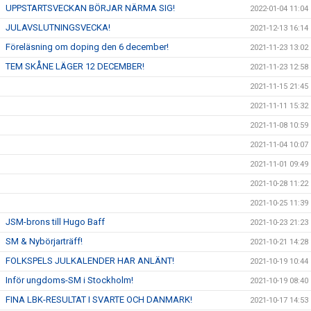
UPPSTARTSVECKAN BÖRJAR NÄRMA SIG!
2022-01-04 11:04
JULAVSLUTNINGSVECKA!
2021-12-13 16:14
Föreläsning om doping den 6 december!
2021-11-23 13:02
TEM SKÅNE LÄGER 12 DECEMBER!
2021-11-23 12:58
2021-11-15 21:45
2021-11-11 15:32
2021-11-08 10:59
2021-11-04 10:07
2021-11-01 09:49
2021-10-28 11:22
2021-10-25 11:39
JSM-brons till Hugo Baff
2021-10-23 21:23
SM & Nybörjarträff!
2021-10-21 14:28
FOLKSPELS JULKALENDER HAR ANLÄNT!
2021-10-19 10:44
Inför ungdoms-SM i Stockholm!
2021-10-19 08:40
FINA LBK-RESULTAT I SVARTE OCH DANMARK!
2021-10-17 14:53