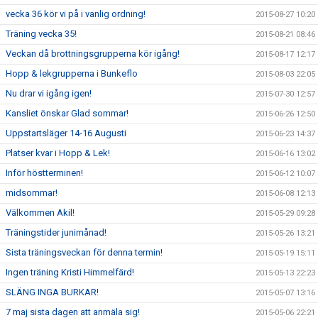
vecka 36 kör vi på i vanlig ordning!
2015-08-27 10:20
Träning vecka 35!
2015-08-21 08:46
Veckan då brottningsgrupperna kör igång!
2015-08-17 12:17
Hopp & lekgrupperna i Bunkeflo
2015-08-03 22:05
Nu drar vi igång igen!
2015-07-30 12:57
Kansliet önskar Glad sommar!
2015-06-26 12:50
Uppstartsläger 14-16 Augusti
2015-06-23 14:37
Platser kvar i Hopp & Lek!
2015-06-16 13:02
Inför höstterminen!
2015-06-12 10:07
midsommar!
2015-06-08 12:13
Välkommen Akil!
2015-05-29 09:28
Träningstider junimånad!
2015-05-26 13:21
Sista träningsveckan för denna termin!
2015-05-19 15:11
Ingen träning Kristi Himmelfärd!
2015-05-13 22:23
SLÄNG INGA BURKAR!
2015-05-07 13:16
7 maj sista dagen att anmäla sig!
2015-05-06 22:21