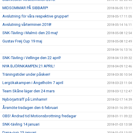
MIDSOMMAR PÅ SIBBARP!
2018-06-05 13:11
Avslutning för våra respektive grupper!
2018-05-17 11:05
Avslutning vårterminen 2018!
2018-05-14 16:11
SNK-Tävling i Malmö den 20 maj!
2018-05-08 12:54
Gustav Freij Cup 19 maj
2018-05-08 12:49
2018-04-16 13:16
SNK-Tävling i Vellinge den 22 april!
2018-04-13 09:32
NYA BJÖRNKAMPEN 21 APRIL!
2018-04-09 12:46
Träningstider under påsken!
2018-03-30 10:54
Lergökakampen i Ängelholm 7 april
2018-03-23 11:04
Team Skåne läger den 24 mars
2018-03-12 12:47
Nybörjarträff på Limhamn!
2018-02-17 14:39
Årsmöte tisdagen den 6 februari
2018-01-16 09:55
OBS! Ändrad tid Motionsbrottning fredagar
2018-01-11 09:22
SNK-tävling 14 januari
2018-01-03 13:58
Dana-cup 13 januari
2018-01-03 13:55