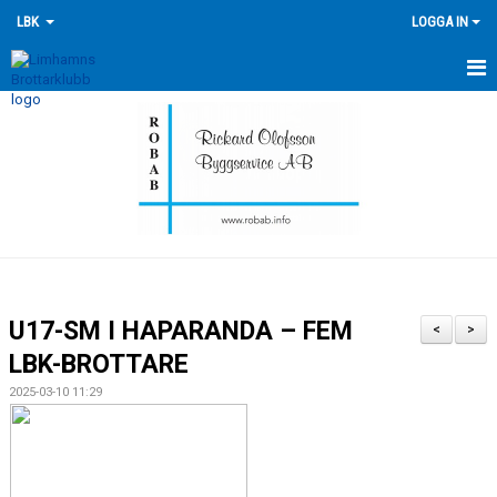
LBK
LOGGA IN
HEM
NYHETER
FÖRENINGEN
KONTAKTA OSS
ÖVERSIKT GRUPPER
U17-SM I HAPARANDA – FEM
<
>
TRÄNINGSKALENDER
LBK-BROTTARE
2025-03-10 11:29
TÄVLINGSKALENDERN
HISTORIK