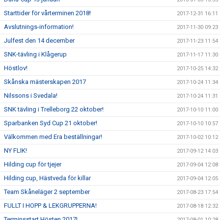
Starttider för vårterminen 2018!
2017-12-31 16:11
Avslutnings-information!
2017-11-30 09:23
Julfest den 14 december
2017-11-23 11:54
SNK-tävling i Klågerup
2017-11-17 11:30
Höstlov!
2017-10-25 14:32
Skånska mästerskapen 2017
2017-10-24 11:34
Nilssons i Svedala!
2017-10-24 11:31
SNK tävling i Trelleborg 22 oktober!
2017-10-10 11:00
Sparbanken Syd Cup 21 oktober!
2017-10-10 10:57
Välkommen med Era beställningar!
2017-10-02 10:12
NY FLIK!
2017-09-12 14:03
Hilding cup för tjejer
2017-09-04 12:08
Hilding cup, Hästveda för killar
2017-09-04 12:05
Team Skåneläger 2 september
2017-08-23 17:54
FULLT I HOPP & LEKGRUPPERNA!
2017-08-18 12:32
Terminsstart Hösten 2017!
2017-08-01 10:28