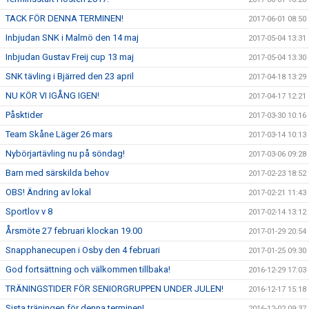
TACK FÖR DENNA TERMINEN!
2017-06-01 08:50
Inbjudan SNK i Malmö den 14 maj
2017-05-04 13:31
Inbjudan Gustav Freij cup 13 maj
2017-05-04 13:30
SNK tävling i Bjärred den 23 april
2017-04-18 13:29
NU KÖR VI IGÅNG IGEN!
2017-04-17 12:21
Påsktider
2017-03-30 10:16
Team Skåne Läger 26 mars
2017-03-14 10:13
Nybörjartävling nu på söndag!
2017-03-06 09:28
Barn med särskilda behov
2017-02-23 18:52
OBS! Ändring av lokal
2017-02-21 11:43
Sportlov v 8
2017-02-14 13:12
Årsmöte 27 februari klockan 19.00
2017-01-29 20:54
Snapphanecupen i Osby den 4 februari
2017-01-25 09:30
God fortsättning och välkommen tillbaka!
2016-12-29 17:03
TRÄNINGSTIDER FÖR SENIORGRUPPEN UNDER JULEN!
2016-12-17 15:18
Sista träningen för denna terminen!
2016-12-02 09:37