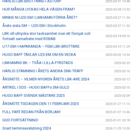
HÄRLIG LBK-BROTTNING I ÅSTORP
2025-03-31 10:48
HUR MÅNGA LYCKAS HELA VÄGEN FRAM?
2025-03-28 13:32
MINNS NI U20-SM I LIMHAMN FÖRRA ÅRET?
2025-03-27 11:34
Årets sista SM – U20-SM i Stockholm
2025-03-27 11:32
LBK vill uttrycka stor tacksamhet över ett förnyat och
2025-03-18 09:16
fortsatt samarbete med ROBAB
U17-SM I HAPARANDA – FEM LBK-BROTTARE
2025-03-10 11:29
HUGO BAFF TÄVLAR U23-EM OM EN VECKA
2025-03-05 14:54
LIMHAMNS BK – TVÅA I LILLA-FYRSTADS
2025-02-23
HÄRLIG STÄMNING I ÅRETS ANDRA SNK-TRÄFF
2025-02-16
ÅRSMÖTE – VILMER NYGREN ÅRETS LBK-ARE 2024
2025-02-12
ARTIKEL I SDS - HUGO BAFFs SM-GULD
2025-02-10
HUGO BAFF SVENSK MÄSTARE 2025
2025-02-09
ÅRSMÖTE TISDAGEN DEN 11 FEBRUARI 2025
2025-01-27 11:15
FULL FART REDAN FRÅN BÖRJAN!
2025-01-07 15:46
GOD FORTSÄTTNING!
2025-01-01 20:18
Snart terminsavslutning 2024
2024-11-29 15:05