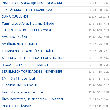
INSTÄLLD TRÄNING pga BROTTNINGS-SM!
2020-01-24 13:55
LBKs ÅRSMÖTE 11 FEBRUARI 2020!
2020-01-08 13:52
DANA-CUP, LUND!
2020-01-02 00:13
Terminsavslut/start Brottning & Budo
2019-12-13 14:18
JULFEST DEN 19 DECEMBER 2019!
2019-12-05 10:27
NYA LBK-TRIKÅN!
2019-11-26 10:57
NYBÖRJARTRÄFF I BARA!
2019-11-25 10:39
TERMINENS SISTA NYBÖRJARTRÄFF!
2019-11-23 14:13
SERIESEGER I ETT FULLSATT FOLKETS HUS!
2019-11-22 14:57
RIGGAT OCH KLART FÖR MATCH!
2019-11-20 22:32
SERIEMATCH TORSDAGEN 21 NOVEMBER!
2019-11-18 10:22
SM-möte 13 november!
2019-11-11 13:30
TRÄNING UNDER LOVET!
2019-10-28 11:15
Team Skåne läger 20 oktober
2019-10-01 11:57
Öresundsträffen, Helsingborg 5 - 6 oktober
2019-09-27 13:48
INSTÄLLD TRÄNING!
2019-09-11 08:38