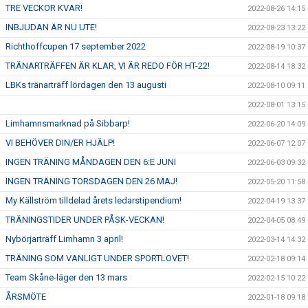
TRE VECKOR KVAR!
2022-08-26 14:15
INBJUDAN ÄR NU UTE!
2022-08-23 13:22
Richthoffcupen 17 september 2022
2022-08-19 10:37
TRÄNARTRÄFFEN ÄR KLAR, VI ÄR REDO FÖR HT-22!
2022-08-14 18:32
LBKs tränarträff lördagen den 13 augusti
2022-08-10 09:11
2022-08-01 13:15
Limhamnsmarknad på Sibbarp!
2022-06-20 14:09
VI BEHÖVER DIN/ER HJÄLP!
2022-06-07 12:07
INGEN TRÄNING MÅNDAGEN DEN 6:E JUNI
2022-06-03 09:32
INGEN TRÄNING TORSDAGEN DEN 26 MAJ!
2022-05-20 11:58
My Källström tilldelad årets ledarstipendium!
2022-04-19 13:37
TRÄNINGSTIDER UNDER PÅSK-VECKAN!
2022-04-05 08:49
Nybörjarträff Limhamn 3 april!
2022-03-14 14:32
TRÄNING SOM VANLIGT UNDER SPORTLOVET!
2022-02-18 09:14
Team Skåne-läger den 13 mars
2022-02-15 10:22
ÅRSMÖTE
2022-01-18 09:18