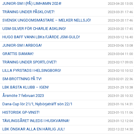
JUNIOR-SM I (PÅ) LIMHAMN 2024!
2023-04-20 13:05
TRÄNING UNDER PÅSKLOVET!
2023-03-31 17:46
SVENSK UNGDOMSMÄSTARE – MELKER NELLSJÖ!
2023-03-20 17:46
USM-SILVER FÖR CHARLIE ASKLING!
2023-03-20 17:45
HUGO BAFF VANN LBKs FJÄRDE JSM-GULD!
2023-03-12 16:40
JUNIOR-SM I ARBOGA!
2023-03-06 13:08
GRATTIS SIAMAK!
2023-03-04 11:00
TRÄNING UNDER SPORTLOVET!
2023-02-17 09:05
LILLA FYRSTADS I HELSINGBORG!
2023-02-10 10:52
SM-BROTTNING PÅ TV!
2023-02-01 22:36
LBK BÄSTA KLUBB – IGEN!
2023-01-29 10:38
Årsmöte 7 februari 2023
2023-01-20 10:32
Dana-Cup lör 21/1, Nybörjaträff sön 22/1
2023-01-16 14:31
HISTORISK GP-VINST!
2023-01-15 11:06
TÄVLINGSÅRET INLEDS I HUSKVARNA!
2023-01-12 12:04
LBK ÖNSKAR ALLA EN HÄRLIG JUL!
2022-12-22 14:30