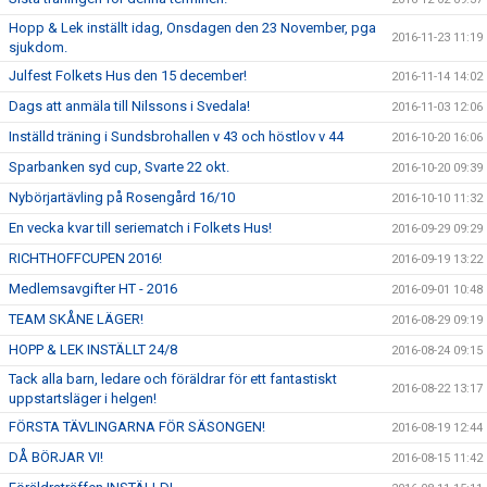
Hopp & Lek inställt idag, Onsdagen den 23 November, pga
2016-11-23 11:19
sjukdom.
Julfest Folkets Hus den 15 december!
2016-11-14 14:02
Dags att anmäla till Nilssons i Svedala!
2016-11-03 12:06
Inställd träning i Sundsbrohallen v 43 och höstlov v 44
2016-10-20 16:06
Sparbanken syd cup, Svarte 22 okt.
2016-10-20 09:39
Nybörjartävling på Rosengård 16/10
2016-10-10 11:32
En vecka kvar till seriematch i Folkets Hus!
2016-09-29 09:29
RICHTHOFFCUPEN 2016!
2016-09-19 13:22
Medlemsavgifter HT - 2016
2016-09-01 10:48
TEAM SKÅNE LÄGER!
2016-08-29 09:19
HOPP & LEK INSTÄLLT 24/8
2016-08-24 09:15
Tack alla barn, ledare och föräldrar för ett fantastiskt
2016-08-22 13:17
uppstartsläger i helgen!
FÖRSTA TÄVLINGARNA FÖR SÄSONGEN!
2016-08-19 12:44
DÅ BÖRJAR VI!
2016-08-15 11:42