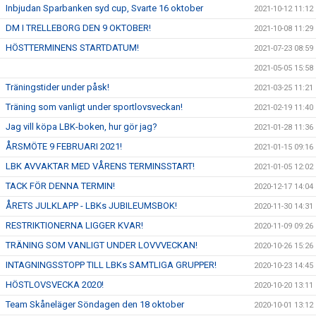
Inbjudan Sparbanken syd cup, Svarte 16 oktober
2021-10-12 11:12
DM I TRELLEBORG DEN 9 OKTOBER!
2021-10-08 11:29
HÖSTTERMINENS STARTDATUM!
2021-07-23 08:59
2021-05-05 15:58
Träningstider under påsk!
2021-03-25 11:21
Träning som vanligt under sportlovsveckan!
2021-02-19 11:40
Jag vill köpa LBK-boken, hur gör jag?
2021-01-28 11:36
ÅRSMÖTE 9 FEBRUARI 2021!
2021-01-15 09:16
LBK AVVAKTAR MED VÅRENS TERMINSSTART!
2021-01-05 12:02
TACK FÖR DENNA TERMIN!
2020-12-17 14:04
ÅRETS JULKLAPP - LBKs JUBILEUMSBOK!
2020-11-30 14:31
RESTRIKTIONERNA LIGGER KVAR!
2020-11-09 09:26
TRÄNING SOM VANLIGT UNDER LOVVVECKAN!
2020-10-26 15:26
INTAGNINGSSTOPP TILL LBKs SAMTLIGA GRUPPER!
2020-10-23 14:45
HÖSTLOVSVECKA 2020!
2020-10-20 13:11
Team Skåneläger Söndagen den 18 oktober
2020-10-01 13:12