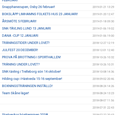
FEBRUARI!
Snapphanecupen, Osby 26 februari!
2019-01-21 13:29
BOKSLÄPP LIMHAMNS FOLKETS HUS 23 JANUARI!
2019-01-20 12:47
ÅRSMÖTE 5 FEBRUARI!
2019-01-18 09:30
SNK-TÄVLING LUND 13 JANUARI
2019-01-06 19:02
DANA -CUP 12 JANUARI
2019-01-06 19:00
TRÄNINGSTIDER UNDER LOVET!
2018-12-27 12:19
JULFEST 20 DECEMBER!
2018-12-01 12:40
PROVA PÅ BROTTNING I SPORTHALLEN!
2018-10-26 10:32
TRÄNING UNDER LOVET?
2018-10-26 10:31
SNK-tävling i Trelleborg sön 14 oktober!
2018-10-08 14:36
Hilding cup i Hästveda 15-16 september!
2018-09-02 20:46
BOXNINGSTRÄNINGEN INSTÄLLD!
2018-08-24 14:26
Team Skåne läger!
2018-08-24 13:23
2018-08-07 11:56
2018-07-31 22:43
Startveckor höstterminen 2018!
2018-07-22 20:43