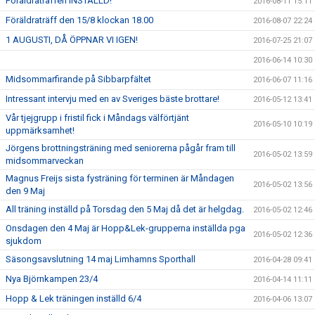
Föräldraträffen INSTÄLLD!
2016-08-11 15:11
Föräldraträff den 15/8 klockan 18.00
2016-08-07 22:24
1 AUGUSTI, DÅ ÖPPNAR VI IGEN!
2016-07-25 21:07
2016-06-14 10:30
Midsommarfirande på Sibbarpfältet
2016-06-07 11:16
Intressant intervju med en av Sveriges bäste brottare!
2016-05-12 13:41
Vår tjejgrupp i fristil fick i Måndags välförtjänt
2016-05-10 10:19
uppmärksamhet!
Jörgens brottningsträning med seniorerna pågår fram till
2016-05-02 13:59
midsommarveckan
Magnus Freijs sista fysträning för terminen är Måndagen
2016-05-02 13:56
den 9 Maj
All träning inställd på Torsdag den 5 Maj då det är helgdag.
2016-05-02 12:46
Onsdagen den 4 Maj är Hopp&Lek-grupperna inställda pga
2016-05-02 12:36
sjukdom
Säsongsavslutning 14 maj Limhamns Sporthall
2016-04-28 09:41
Nya Björnkampen 23/4
2016-04-14 11:11
Hopp & Lek träningen inställd 6/4
2016-04-06 13:07