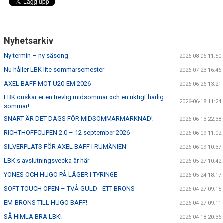
ÅNGERRÄTT
Nyhetsarkiv
ENOLIV.SE
Ny termin – ny säsong
2026-08-06 11:50
OM SKADAN ÄR FRAMME
Nu håller LBK lite sommarsemester
2026-07-23 16:46
FRÅGOR KRING FRITIDSKORTET
AXEL BAFF MOT U20-EM 2026
2026-06-26 13:21
LBK önskar er en trevlig midsommar och en riktigt härlig
2026-06-18 11:24
sommar!
SNART ÄR DET DAGS FÖR MIDSOMMARMARKNAD!
2026-06-13 22:38
RICHTHOFFCUPEN 2.0 – 12 september 2026
2026-06-09 11:02
SILVERPLATS FÖR AXEL BAFF I RUMÄNIEN
2026-06-09 10:37
LBK:s avslutningsvecka är här
2026-05-27 10:42
YONES OCH HUGO PÅ LÄGER I TYRINGE
2026-05-24 18:17
SOFT TOUCH OPEN – TVÅ GULD - ETT BRONS
2026-04-27 09:15
EM-BRONS TILL HUGO BAFF!
2026-04-27 09:11
SÅ HIMLA BRA LBK!
2026-04-18 20:36