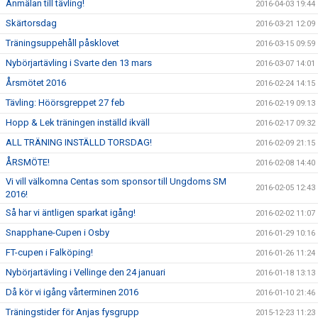
Anmälan till tävling!
2016-04-03 19:44
Skärtorsdag
2016-03-21 12:09
Träningsuppehåll påsklovet
2016-03-15 09:59
Nybörjartävling i Svarte den 13 mars
2016-03-07 14:01
Årsmötet 2016
2016-02-24 14:15
Tävling: Höörsgreppet 27 feb
2016-02-19 09:13
Hopp & Lek träningen inställd ikväll
2016-02-17 09:32
ALL TRÄNING INSTÄLLD TORSDAG!
2016-02-09 21:15
ÅRSMÖTE!
2016-02-08 14:40
Vi vill välkomna Centas som sponsor till Ungdoms SM
2016-02-05 12:43
2016!
Så har vi äntligen sparkat igång!
2016-02-02 11:07
Snapphane-Cupen i Osby
2016-01-29 10:16
FT-cupen i Falköping!
2016-01-26 11:24
Nybörjartävling i Vellinge den 24 januari
2016-01-18 13:13
Då kör vi igång vårterminen 2016
2016-01-10 21:46
Träningstider för Anjas fysgrupp
2015-12-23 11:23