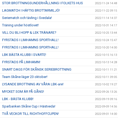
STOR BROTTNINGSUNDERHÅLLNING I FOLKETS HUS
2022-11-24 14:48
LAGMATCH I HÄFTIG BROTTARMILJÖ!
2022-11-22 09:15
Seriematch och tävling i Svedala!
2022-11-14 14:37
Träning under höstlovet!
2022-10-31 14:17
VILL DU BLI HOPP & LEK TRÄNARE?
2022-10-25 13:44
FYRSTADS I LIMHAMNS SPORTHALL!
2022-10-24 15:47
FYRSTADS I LIMHAMNS SPORTHALL!
2022-10-20 14:00
LBK BÄSTA KLUBB I SVARTE!
2022-10-15 16:13
FYRSTADS PÅ LIMHAMN!
2022-10-13 14:28
SNART DAGS FÖR SKÅNSK SERIEBROTTNING
2022-10-11 11:21
Team Skåne-läger 23 oktober!
2022-10-11 09:05
LYSANDE BROTTNING AV VÅRA LBK-are!
2022-10-02 19:27
MYCKET SOM ÄR PÅ GÅNG!
2022-09-26 13:26
LBK - BÄSTA KLUBB!
2022-09-19 09:16
Sparbanken Skåne Cup i Hästveda!
2022-09-09 14:56
TVÅ VECKOR TILL RICHTHOFFCUPEN!
2022-09-01 14:00