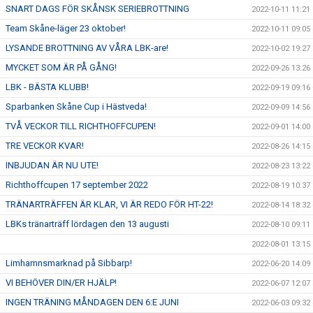
SNART DAGS FÖR SKÅNSK SERIEBROTTNING
2022-10-11 11:21
Team Skåne-läger 23 oktober!
2022-10-11 09:05
LYSANDE BROTTNING AV VÅRA LBK-are!
2022-10-02 19:27
MYCKET SOM ÄR PÅ GÅNG!
2022-09-26 13:26
LBK - BÄSTA KLUBB!
2022-09-19 09:16
Sparbanken Skåne Cup i Hästveda!
2022-09-09 14:56
TVÅ VECKOR TILL RICHTHOFFCUPEN!
2022-09-01 14:00
TRE VECKOR KVAR!
2022-08-26 14:15
INBJUDAN ÄR NU UTE!
2022-08-23 13:22
Richthoffcupen 17 september 2022
2022-08-19 10:37
TRÄNARTRÄFFEN ÄR KLAR, VI ÄR REDO FÖR HT-22!
2022-08-14 18:32
LBKs tränarträff lördagen den 13 augusti
2022-08-10 09:11
2022-08-01 13:15
Limhamnsmarknad på Sibbarp!
2022-06-20 14:09
VI BEHÖVER DIN/ER HJÄLP!
2022-06-07 12:07
INGEN TRÄNING MÅNDAGEN DEN 6:E JUNI
2022-06-03 09:32