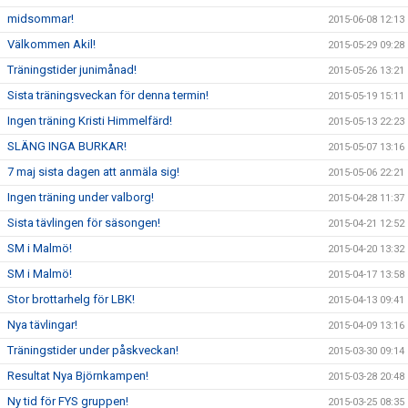
midsommar!
2015-06-08 12:13
Välkommen Akil!
2015-05-29 09:28
Träningstider junimånad!
2015-05-26 13:21
Sista träningsveckan för denna termin!
2015-05-19 15:11
Ingen träning Kristi Himmelfärd!
2015-05-13 22:23
SLÄNG INGA BURKAR!
2015-05-07 13:16
7 maj sista dagen att anmäla sig!
2015-05-06 22:21
Ingen träning under valborg!
2015-04-28 11:37
Sista tävlingen för säsongen!
2015-04-21 12:52
SM i Malmö!
2015-04-20 13:32
SM i Malmö!
2015-04-17 13:58
Stor brottarhelg för LBK!
2015-04-13 09:41
Nya tävlingar!
2015-04-09 13:16
Träningstider under påskveckan!
2015-03-30 09:14
Resultat Nya Björnkampen!
2015-03-28 20:48
Ny tid för FYS gruppen!
2015-03-25 08:35