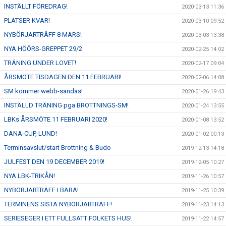
INSTÄLLT FÖREDRAG!
2020-03-13 11:36
PLATSER KVAR!
2020-03-10 09:52
NYBÖRJARTRÄFF 8 MARS!
2020-03-03 13:38
NYA HÖÖRS-GREPPET 29/2
2020-02-25 14:02
TRÄNING UNDER LOVET!
2020-02-17 09:04
ÅRSMÖTE TISDAGEN DEN 11 FEBRUARI!
2020-02-06 14:08
SM kommer webb-sändas!
2020-01-26 19:43
INSTÄLLD TRÄNING pga BROTTNINGS-SM!
2020-01-24 13:55
LBKs ÅRSMÖTE 11 FEBRUARI 2020!
2020-01-08 13:52
DANA-CUP, LUND!
2020-01-02 00:13
Terminsavslut/start Brottning & Budo
2019-12-13 14:18
JULFEST DEN 19 DECEMBER 2019!
2019-12-05 10:27
NYA LBK-TRIKÅN!
2019-11-26 10:57
NYBÖRJARTRÄFF I BARA!
2019-11-25 10:39
TERMINENS SISTA NYBÖRJARTRÄFF!
2019-11-23 14:13
SERIESEGER I ETT FULLSATT FOLKETS HUS!
2019-11-22 14:57