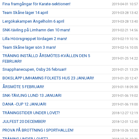
Fina framgångar för Karate-sektionen!
2019-04-01 10:57
Team Skåne läger 14 april
2019-03-28 13:42
Lergökakampen Ängelholm 6 april
2019-03-28 13:40
SNK-tävling på Limhamn den 10 mars!
2019-02-21 14:56
Lilla Höörsgreppet lördagen 2 mars!
2019-02-19 10:16
Team Skåne läger sön 3 mars!
2019-02-16 10:05
TRÄNING INSTÄLLD ÅRSMÖTES-KVÄLLEN DEN 5
2019-01-25 14:22
FEBRUARI!
Snapphanecupen, Osby 26 februari!
2019-01-21 13:29
BOKSLÄPP LIMHAMNS FOLKETS HUS 23 JANUARI!
2019-01-20 12:47
ÅRSMÖTE 5 FEBRUARI!
2019-01-18 09:30
SNK-TÄVLING LUND 13 JANUARI
2019-01-06 19:02
DANA -CUP 12 JANUARI
2019-01-06 19:00
TRÄNINGSTIDER UNDER LOVET!
2018-12-27 12:19
JULFEST 20 DECEMBER!
2018-12-01 12:40
PROVA PÅ BROTTNING I SPORTHALLEN!
2018-10-26 10:32
TRÄNING UNDER LOVET?