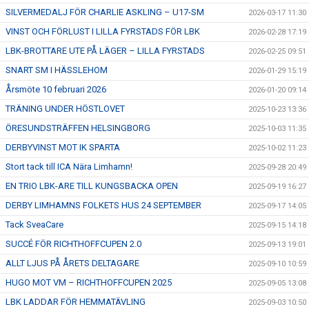
SILVERMEDALJ FÖR CHARLIE ASKLING – U17-SM
2026-03-17 11:30
VINST OCH FÖRLUST I LILLA FYRSTADS FÖR LBK
2026-02-28 17:19
LBK-BROTTARE UTE PÅ LÄGER – LILLA FYRSTADS
2026-02-25 09:51
SNART SM I HÄSSLEHOM
2026-01-29 15:19
Årsmöte 10 februari 2026
2026-01-20 09:14
TRÄNING UNDER HÖSTLOVET
2025-10-23 13:36
ÖRESUNDSTRÄFFEN HELSINGBORG
2025-10-03 11:35
DERBYVINST MOT IK SPARTA
2025-10-02 11:23
Stort tack till ICA Nära Limhamn!
2025-09-28 20:49
EN TRIO LBK-ARE TILL KUNGSBACKA OPEN
2025-09-19 16:27
DERBY LIMHAMNS FOLKETS HUS 24 SEPTEMBER
2025-09-17 14:05
Tack SveaCare
2025-09-15 14:18
SUCCÉ FÖR RICHTHOFFCUPEN 2.0
2025-09-13 19:01
ALLT LJUS PÅ ÅRETS DELTAGARE
2025-09-10 10:59
HUGO MOT VM – RICHTHOFFCUPEN 2025
2025-09-05 13:08
LBK LADDAR FÖR HEMMATÄVLING
2025-09-03 10:50