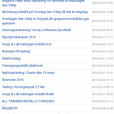
Magnus Freijs sista fysträning för terminen är Måndagen
2016-05-02 13:56
den 9 Maj
All träning inställd på Torsdag den 5 Maj då det är helgdag.
2016-05-02 12:46
Onsdagen den 4 Maj är Hopp&Lek-grupperna inställda pga
2016-05-02 12:36
sjukdom
Säsongsavslutning 14 maj Limhamns Sporthall
2016-04-28 09:41
Nya Björnkampen 23/4
2016-04-14 11:11
Hopp & Lek träningen inställd 6/4
2016-04-06 13:07
Anmälan till tävling!
2016-04-03 19:44
Skärtorsdag
2016-03-21 12:09
Träningsuppehåll påsklovet
2016-03-15 09:59
Nybörjartävling i Svarte den 13 mars
2016-03-07 14:01
Årsmötet 2016
2016-02-24 14:15
Tävling: Höörsgreppet 27 feb
2016-02-19 09:13
Hopp & Lek träningen inställd ikväll
2016-02-17 09:32
ALL TRÄNING INSTÄLLD TORSDAG!
2016-02-09 21:15
ÅRSMÖTE!
2016-02-08 14:40