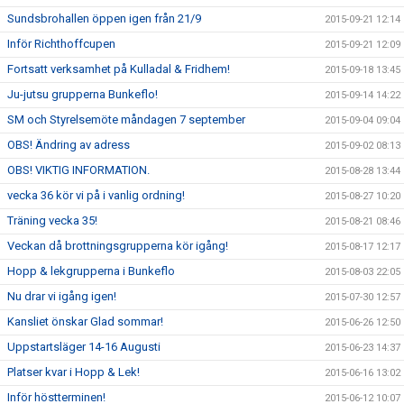
Sundsbrohallen öppen igen från 21/9
2015-09-21 12:14
Inför Richthoffcupen
2015-09-21 12:09
Fortsatt verksamhet på Kulladal & Fridhem!
2015-09-18 13:45
Ju-jutsu grupperna Bunkeflo!
2015-09-14 14:22
SM och Styrelsemöte måndagen 7 september
2015-09-04 09:04
OBS! Ändring av adress
2015-09-02 08:13
OBS! VIKTIG INFORMATION.
2015-08-28 13:44
vecka 36 kör vi på i vanlig ordning!
2015-08-27 10:20
Träning vecka 35!
2015-08-21 08:46
Veckan då brottningsgrupperna kör igång!
2015-08-17 12:17
Hopp & lekgrupperna i Bunkeflo
2015-08-03 22:05
Nu drar vi igång igen!
2015-07-30 12:57
Kansliet önskar Glad sommar!
2015-06-26 12:50
Uppstartsläger 14-16 Augusti
2015-06-23 14:37
Platser kvar i Hopp & Lek!
2015-06-16 13:02
Inför höstterminen!
2015-06-12 10:07