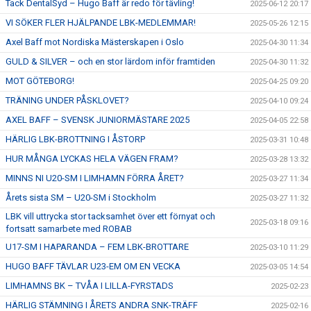
Tack DentalSyd – Hugo Baff är redo för tävling!
2025-06-12 20:17
VI SÖKER FLER HJÄLPANDE LBK-MEDLEMMAR!
2025-05-26 12:15
Axel Baff mot Nordiska Mästerskapen i Oslo
2025-04-30 11:34
GULD & SILVER – och en stor lärdom inför framtiden
2025-04-30 11:32
MOT GÖTEBORG!
2025-04-25 09:20
TRÄNING UNDER PÅSKLOVET?
2025-04-10 09:24
AXEL BAFF – SVENSK JUNIORMÄSTARE 2025
2025-04-05 22:58
HÄRLIG LBK-BROTTNING I ÅSTORP
2025-03-31 10:48
HUR MÅNGA LYCKAS HELA VÄGEN FRAM?
2025-03-28 13:32
MINNS NI U20-SM I LIMHAMN FÖRRA ÅRET?
2025-03-27 11:34
Årets sista SM – U20-SM i Stockholm
2025-03-27 11:32
LBK vill uttrycka stor tacksamhet över ett förnyat och
2025-03-18 09:16
fortsatt samarbete med ROBAB
U17-SM I HAPARANDA – FEM LBK-BROTTARE
2025-03-10 11:29
HUGO BAFF TÄVLAR U23-EM OM EN VECKA
2025-03-05 14:54
LIMHAMNS BK – TVÅA I LILLA-FYRSTADS
2025-02-23
HÄRLIG STÄMNING I ÅRETS ANDRA SNK-TRÄFF
2025-02-16