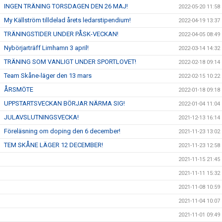
INGEN TRÄNING TORSDAGEN DEN 26 MAJ!
2022-05-20 11:58
My Källström tilldelad årets ledarstipendium!
2022-04-19 13:37
TRÄNINGSTIDER UNDER PÅSK-VECKAN!
2022-04-05 08:49
Nybörjarträff Limhamn 3 april!
2022-03-14 14:32
TRÄNING SOM VANLIGT UNDER SPORTLOVET!
2022-02-18 09:14
Team Skåne-läger den 13 mars
2022-02-15 10:22
ÅRSMÖTE
2022-01-18 09:18
UPPSTARTSVECKAN BÖRJAR NÄRMA SIG!
2022-01-04 11:04
JULAVSLUTNINGSVECKA!
2021-12-13 16:14
Föreläsning om doping den 6 december!
2021-11-23 13:02
TEM SKÅNE LÄGER 12 DECEMBER!
2021-11-23 12:58
2021-11-15 21:45
2021-11-11 15:32
2021-11-08 10:59
2021-11-04 10:07
2021-11-01 09:49