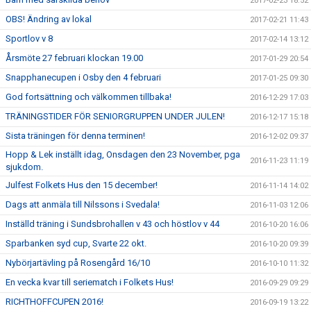
2017-02-23 18:52
OBS! Ändring av lokal
2017-02-21 11:43
Sportlov v 8
2017-02-14 13:12
Årsmöte 27 februari klockan 19.00
2017-01-29 20:54
Snapphanecupen i Osby den 4 februari
2017-01-25 09:30
God fortsättning och välkommen tillbaka!
2016-12-29 17:03
TRÄNINGSTIDER FÖR SENIORGRUPPEN UNDER JULEN!
2016-12-17 15:18
Sista träningen för denna terminen!
2016-12-02 09:37
Hopp & Lek inställt idag, Onsdagen den 23 November, pga
2016-11-23 11:19
sjukdom.
Julfest Folkets Hus den 15 december!
2016-11-14 14:02
Dags att anmäla till Nilssons i Svedala!
2016-11-03 12:06
Inställd träning i Sundsbrohallen v 43 och höstlov v 44
2016-10-20 16:06
Sparbanken syd cup, Svarte 22 okt.
2016-10-20 09:39
Nybörjartävling på Rosengård 16/10
2016-10-10 11:32
En vecka kvar till seriematch i Folkets Hus!
2016-09-29 09:29
RICHTHOFFCUPEN 2016!
2016-09-19 13:22