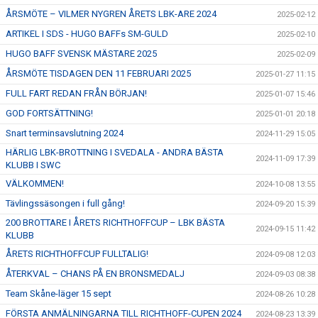
ÅRSMÖTE – VILMER NYGREN ÅRETS LBK-ARE 2024
2025-02-12
ARTIKEL I SDS - HUGO BAFFs SM-GULD
2025-02-10
HUGO BAFF SVENSK MÄSTARE 2025
2025-02-09
ÅRSMÖTE TISDAGEN DEN 11 FEBRUARI 2025
2025-01-27 11:15
FULL FART REDAN FRÅN BÖRJAN!
2025-01-07 15:46
GOD FORTSÄTTNING!
2025-01-01 20:18
Snart terminsavslutning 2024
2024-11-29 15:05
HÄRLIG LBK-BROTTNING I SVEDALA - ANDRA BÄSTA
2024-11-09 17:39
KLUBB I SWC
VÄLKOMMEN!
2024-10-08 13:55
Tävlingssäsongen i full gång!
2024-09-20 15:39
200 BROTTARE I ÅRETS RICHTHOFFCUP – LBK BÄSTA
2024-09-15 11:42
KLUBB
ÅRETS RICHTHOFFCUP FULLTALIG!
2024-09-08 12:03
ÅTERKVAL – CHANS PÅ EN BRONSMEDALJ
2024-09-03 08:38
Team Skåne-läger 15 sept
2024-08-26 10:28
FÖRSTA ANMÄLNINGARNA TILL RICHTHOFF-CUPEN 2024
2024-08-23 13:39