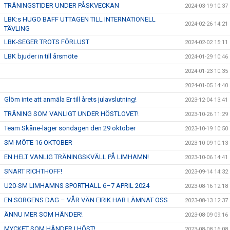
TRÄNINGSTIDER UNDER PÅSKVECKAN
2024-03-19 10:37
LBK:s HUGO BAFF UTTAGEN TILL INTERNATIONELL
2024-02-26 14:21
TÄVLING
LBK-SEGER TROTS FÖRLUST
2024-02-02 15:11
LBK bjuder in till årsmöte
2024-01-29 10:46
2024-01-23 10:35
2024-01-05 14:40
Glöm inte att anmäla Er till årets julavslutning!
2023-12-04 13:41
TRÄNING SOM VANLIGT UNDER HÖSTLOVET!
2023-10-26 11:29
Team Skåne-läger söndagen den 29 oktober
2023-10-19 10:50
SM-MÖTE 16 OKTOBER
2023-10-09 10:13
EN HELT VANLIG TRÄNINGSKVÄLL PÅ LIMHAMN!
2023-10-06 14:41
SNART RICHTHOFF!
2023-09-14 14:32
U20-SM LIMHAMNS SPORTHALL 6–7 APRIL 2024
2023-08-16 12:18
EN SORGENS DAG – VÅR VÄN EIRIK HAR LÄMNAT OSS
2023-08-13 12:37
ÄNNU MER SOM HÄNDER!
2023-08-09 09:16
MYCKET SOM HÄNDER I HÖST!
2023-08-08 16:08