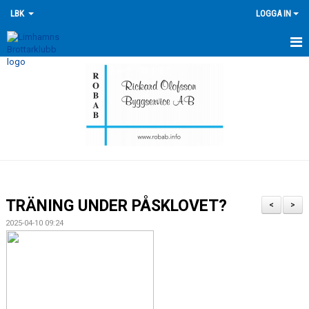
LBK
LOGGA IN
HEM
NYHETER
FÖRENINGEN
KONTAKTA OSS
ÖVERSIKT GRUPPER
TRÄNING UNDER PÅSKLOVET?
<
>
TRÄNINGSKALENDER
2025-04-10 09:24
TÄVLINGSKALENDERN
HISTORIK