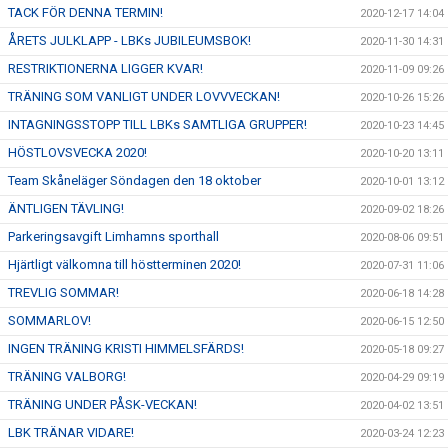
TACK FÖR DENNA TERMIN!
2020-12-17 14:04
ÅRETS JULKLAPP - LBKs JUBILEUMSBOK!
2020-11-30 14:31
RESTRIKTIONERNA LIGGER KVAR!
2020-11-09 09:26
TRÄNING SOM VANLIGT UNDER LOVVVECKAN!
2020-10-26 15:26
INTAGNINGSSTOPP TILL LBKs SAMTLIGA GRUPPER!
2020-10-23 14:45
HÖSTLOVSVECKA 2020!
2020-10-20 13:11
Team Skåneläger Söndagen den 18 oktober
2020-10-01 13:12
ÄNTLIGEN TÄVLING!
2020-09-02 18:26
Parkeringsavgift Limhamns sporthall
2020-08-06 09:51
Hjärtligt välkomna till höstterminen 2020!
2020-07-31 11:06
TREVLIG SOMMAR!
2020-06-18 14:28
SOMMARLOV!
2020-06-15 12:50
INGEN TRÄNING KRISTI HIMMELSFÄRDS!
2020-05-18 09:27
TRÄNING VALBORG!
2020-04-29 09:19
TRÄNING UNDER PÅSK-VECKAN!
2020-04-02 13:51
LBK TRÄNAR VIDARE!
2020-03-24 12:23