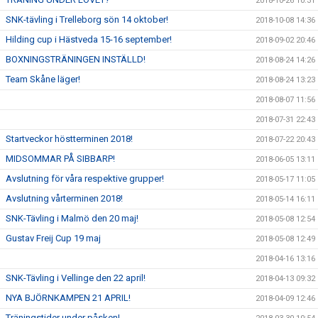
2018-10-26 10:31
SNK-tävling i Trelleborg sön 14 oktober!
2018-10-08 14:36
Hilding cup i Hästveda 15-16 september!
2018-09-02 20:46
BOXNINGSTRÄNINGEN INSTÄLLD!
2018-08-24 14:26
Team Skåne läger!
2018-08-24 13:23
2018-08-07 11:56
2018-07-31 22:43
Startveckor höstterminen 2018!
2018-07-22 20:43
MIDSOMMAR PÅ SIBBARP!
2018-06-05 13:11
Avslutning för våra respektive grupper!
2018-05-17 11:05
Avslutning vårterminen 2018!
2018-05-14 16:11
SNK-Tävling i Malmö den 20 maj!
2018-05-08 12:54
Gustav Freij Cup 19 maj
2018-05-08 12:49
2018-04-16 13:16
SNK-Tävling i Vellinge den 22 april!
2018-04-13 09:32
NYA BJÖRNKAMPEN 21 APRIL!
2018-04-09 12:46
Träningstider under påsken!