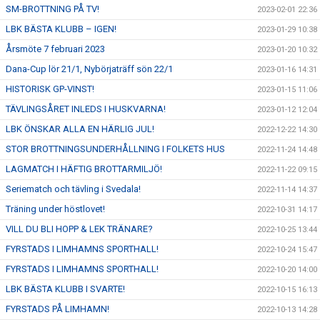
SM-BROTTNING PÅ TV!
2023-02-01 22:36
LBK BÄSTA KLUBB – IGEN!
2023-01-29 10:38
Årsmöte 7 februari 2023
2023-01-20 10:32
Dana-Cup lör 21/1, Nybörjaträff sön 22/1
2023-01-16 14:31
HISTORISK GP-VINST!
2023-01-15 11:06
TÄVLINGSÅRET INLEDS I HUSKVARNA!
2023-01-12 12:04
LBK ÖNSKAR ALLA EN HÄRLIG JUL!
2022-12-22 14:30
STOR BROTTNINGSUNDERHÅLLNING I FOLKETS HUS
2022-11-24 14:48
LAGMATCH I HÄFTIG BROTTARMILJÖ!
2022-11-22 09:15
Seriematch och tävling i Svedala!
2022-11-14 14:37
Träning under höstlovet!
2022-10-31 14:17
VILL DU BLI HOPP & LEK TRÄNARE?
2022-10-25 13:44
FYRSTADS I LIMHAMNS SPORTHALL!
2022-10-24 15:47
FYRSTADS I LIMHAMNS SPORTHALL!
2022-10-20 14:00
LBK BÄSTA KLUBB I SVARTE!
2022-10-15 16:13
FYRSTADS PÅ LIMHAMN!
2022-10-13 14:28