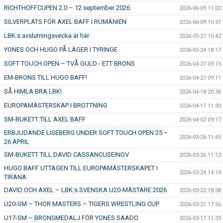
RICHTHOFFCUPEN 2.0 – 12 september 2026
2026-06-09 11:02
ÅNGERRÄTT
SILVERPLATS FÖR AXEL BAFF I RUMÄNIEN
2026-06-09 10:37
LBK:s avslutningsvecka är här
2026-05-27 10:42
ENOLIV.SE
YONES OCH HUGO PÅ LÄGER I TYRINGE
2026-05-24 18:17
OM SKADAN ÄR FRAMME
SOFT TOUCH OPEN – TVÅ GULD - ETT BRONS
2026-04-27 09:15
EM-BRONS TILL HUGO BAFF!
2026-04-27 09:11
FRÅGOR KRING FRITIDSKORTET
SÅ HIMLA BRA LBK!
2026-04-18 20:36
EUROPAMÄSTERSKAP I BROTTNING
2026-04-17 11:30
SM-BUKETT TILL AXEL BAFF
2026-04-02 09:17
ERBJUDANDE LISEBERG UNDER SOFT TOUCH OPEN 25 –
2026-03-26 11:45
26 APRIL
SM-BUKETT TILL DAVID CASSANCUSEINOV
2026-03-26 11:12
HUGO BAFF UTTAGEN TILL EUROPAMÄSTERSKAPET I
2026-03-24 14:14
TIRANA
DAVID OCH AXEL – LBK:s SVENSKA U20-MÄSTARE 2026
2026-03-22 18:38
U20-SM – THOR MASTERS – TIGERS WRESTLING CUP
2026-03-21 17:56
U17-SM – BRONSMEDALJ FÖR YONES SAADO
2026-03-17 11:33