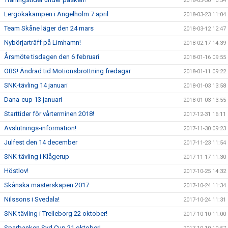
2018-03-30 10:54
Lergökakampen i Ängelholm 7 april
2018-03-23 11:04
Team Skåne läger den 24 mars
2018-03-12 12:47
Nybörjarträff på Limhamn!
2018-02-17 14:39
Årsmöte tisdagen den 6 februari
2018-01-16 09:55
OBS! Ändrad tid Motionsbrottning fredagar
2018-01-11 09:22
SNK-tävling 14 januari
2018-01-03 13:58
Dana-cup 13 januari
2018-01-03 13:55
Starttider för vårterminen 2018!
2017-12-31 16:11
Avslutnings-information!
2017-11-30 09:23
Julfest den 14 december
2017-11-23 11:54
SNK-tävling i Klågerup
2017-11-17 11:30
Höstlov!
2017-10-25 14:32
Skånska mästerskapen 2017
2017-10-24 11:34
Nilssons i Svedala!
2017-10-24 11:31
SNK tävling i Trelleborg 22 oktober!
2017-10-10 11:00
Sparbanken Syd Cup 21 oktober!