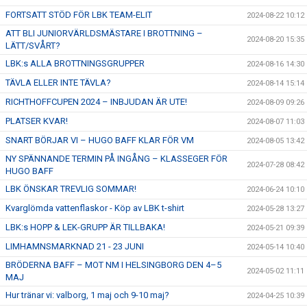
FORTSATT STÖD FÖR LBK TEAM-ELIT
2024-08-22 10:12
ATT BLI JUNIORVÄRLDSMÄSTARE I BROTTNING –
2024-08-20 15:35
LÄTT/SVÅRT?
LBK:s ALLA BROTTNINGSGRUPPER
2024-08-16 14:30
TÄVLA ELLER INTE TÄVLA?
2024-08-14 15:14
RICHTHOFFCUPEN 2024 – INBJUDAN ÄR UTE!
2024-08-09 09:26
PLATSER KVAR!
2024-08-07 11:03
SNART BÖRJAR VI – HUGO BAFF KLAR FÖR VM
2024-08-05 13:42
NY SPÄNNANDE TERMIN PÅ INGÅNG – KLASSEGER FÖR
2024-07-28 08:42
HUGO BAFF
LBK ÖNSKAR TREVLIG SOMMAR!
2024-06-24 10:10
Kvarglömda vattenflaskor - Köp av LBK t-shirt
2024-05-28 13:27
LBK:s HOPP & LEK-GRUPP ÄR TILLBAKA!
2024-05-21 09:39
LIMHAMNSMARKNAD 21 - 23 JUNI
2024-05-14 10:40
BRÖDERNA BAFF – MOT NM I HELSINGBORG DEN 4–5
2024-05-02 11:11
MAJ
Hur tränar vi: valborg, 1 maj och 9-10 maj?
2024-04-25 10:39