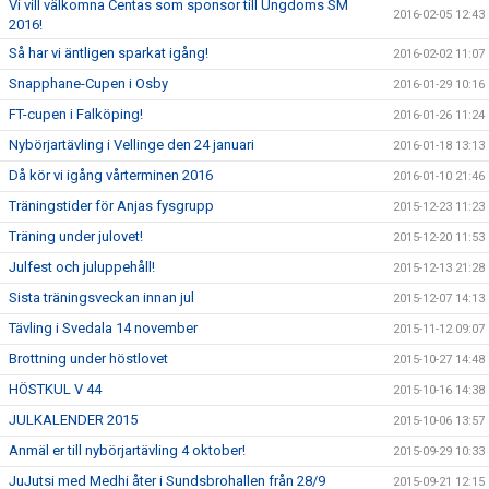
Vi vill välkomna Centas som sponsor till Ungdoms SM
2016-02-05 12:43
2016!
Så har vi äntligen sparkat igång!
2016-02-02 11:07
Snapphane-Cupen i Osby
2016-01-29 10:16
FT-cupen i Falköping!
2016-01-26 11:24
Nybörjartävling i Vellinge den 24 januari
2016-01-18 13:13
Då kör vi igång vårterminen 2016
2016-01-10 21:46
Träningstider för Anjas fysgrupp
2015-12-23 11:23
Träning under julovet!
2015-12-20 11:53
Julfest och juluppehåll!
2015-12-13 21:28
Sista träningsveckan innan jul
2015-12-07 14:13
Tävling i Svedala 14 november
2015-11-12 09:07
Brottning under höstlovet
2015-10-27 14:48
HÖSTKUL V 44
2015-10-16 14:38
JULKALENDER 2015
2015-10-06 13:57
Anmäl er till nybörjartävling 4 oktober!
2015-09-29 10:33
JuJutsi med Medhi åter i Sundsbrohallen från 28/9
2015-09-21 12:15