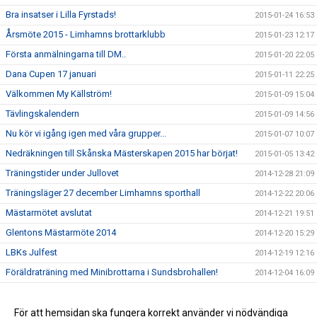
Bra insatser i Lilla Fyrstads!
2015-01-24 16:53
Årsmöte 2015 - Limhamns brottarklubb
2015-01-23 12:17
Första anmälningarna till DM..
2015-01-20 22:05
Dana Cupen 17 januari
2015-01-11 22:25
Välkommen My Källström!
2015-01-09 15:04
Tävlingskalendern
2015-01-09 14:56
Nu kör vi igång igen med våra grupper...
2015-01-07 10:07
Nedräkningen till Skånska Mästerskapen 2015 har börjat!
2015-01-05 13:42
Träningstider under Jullovet
2014-12-28 21:09
Träningsläger 27 december Limhamns sporthall
2014-12-22 20:06
Mästarmötet avslutat
2014-12-21 19:51
Glentons Mästarmöte 2014
2014-12-20 15:29
LBKs Julfest
2014-12-19 12:16
Föräldraträning med Minibrottarna i Sundsbrohallen!
2014-12-04 16:09
Tjejläger 15-16 November 2014
2014-11-04 11:35
Loggan sitter på plats i träningshallen
För att hemsidan ska fungera korrekt använder vi nödvändiga
2014-11-04 10:35