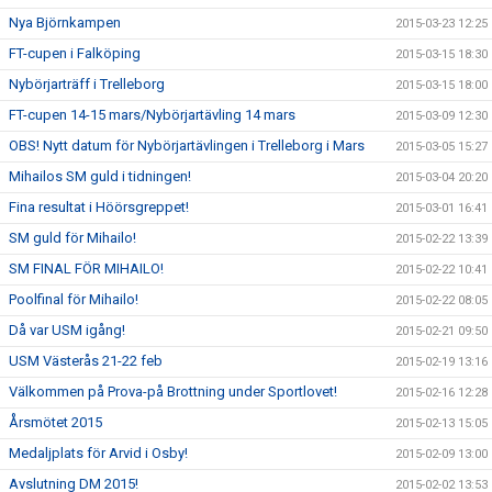
Nya Björnkampen
2015-03-23 12:25
FT-cupen i Falköping
2015-03-15 18:30
Nybörjarträff i Trelleborg
2015-03-15 18:00
FT-cupen 14-15 mars/Nybörjartävling 14 mars
2015-03-09 12:30
OBS! Nytt datum för Nybörjartävlingen i Trelleborg i Mars
2015-03-05 15:27
Mihailos SM guld i tidningen!
2015-03-04 20:20
Fina resultat i Höörsgreppet!
2015-03-01 16:41
SM guld för Mihailo!
2015-02-22 13:39
SM FINAL FÖR MIHAILO!
2015-02-22 10:41
Poolfinal för Mihailo!
2015-02-22 08:05
Då var USM igång!
2015-02-21 09:50
USM Västerås 21-22 feb
2015-02-19 13:16
Välkommen på Prova-på Brottning under Sportlovet!
2015-02-16 12:28
Årsmötet 2015
2015-02-13 15:05
Medaljplats för Arvid i Osby!
2015-02-09 13:00
Avslutning DM 2015!
2015-02-02 13:53