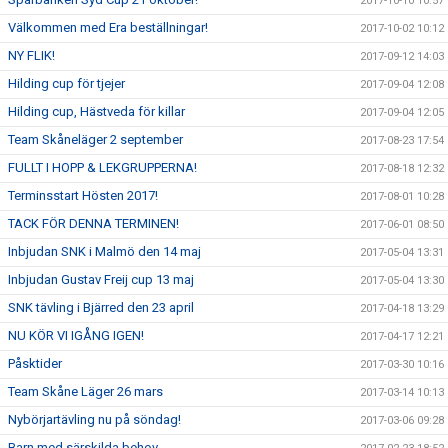
2017-10-10 10:57
Välkommen med Era beställningar!
2017-10-02 10:12
NY FLIK!
2017-09-12 14:03
Hilding cup för tjejer
2017-09-04 12:08
Hilding cup, Hästveda för killar
2017-09-04 12:05
Team Skåneläger 2 september
2017-08-23 17:54
FULLT I HOPP & LEKGRUPPERNA!
2017-08-18 12:32
Terminsstart Hösten 2017!
2017-08-01 10:28
TACK FÖR DENNA TERMINEN!
2017-06-01 08:50
Inbjudan SNK i Malmö den 14 maj
2017-05-04 13:31
Inbjudan Gustav Freij cup 13 maj
2017-05-04 13:30
SNK tävling i Bjärred den 23 april
2017-04-18 13:29
NU KÖR VI IGÅNG IGEN!
2017-04-17 12:21
Påsktider
2017-03-30 10:16
Team Skåne Läger 26 mars
2017-03-14 10:13
Nybörjartävling nu på söndag!
2017-03-06 09:28
Barn med särskilda behov