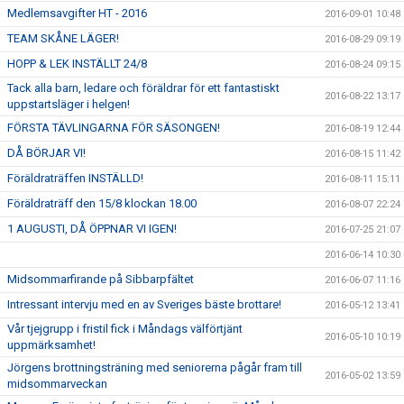
Medlemsavgifter HT - 2016
2016-09-01 10:48
TEAM SKÅNE LÄGER!
2016-08-29 09:19
HOPP & LEK INSTÄLLT 24/8
2016-08-24 09:15
Tack alla barn, ledare och föräldrar för ett fantastiskt
2016-08-22 13:17
uppstartsläger i helgen!
FÖRSTA TÄVLINGARNA FÖR SÄSONGEN!
2016-08-19 12:44
DÅ BÖRJAR VI!
2016-08-15 11:42
Föräldraträffen INSTÄLLD!
2016-08-11 15:11
Föräldraträff den 15/8 klockan 18.00
2016-08-07 22:24
1 AUGUSTI, DÅ ÖPPNAR VI IGEN!
2016-07-25 21:07
2016-06-14 10:30
Midsommarfirande på Sibbarpfältet
2016-06-07 11:16
Intressant intervju med en av Sveriges bäste brottare!
2016-05-12 13:41
Vår tjejgrupp i fristil fick i Måndags välförtjänt
2016-05-10 10:19
uppmärksamhet!
Jörgens brottningsträning med seniorerna pågår fram till
2016-05-02 13:59
midsommarveckan