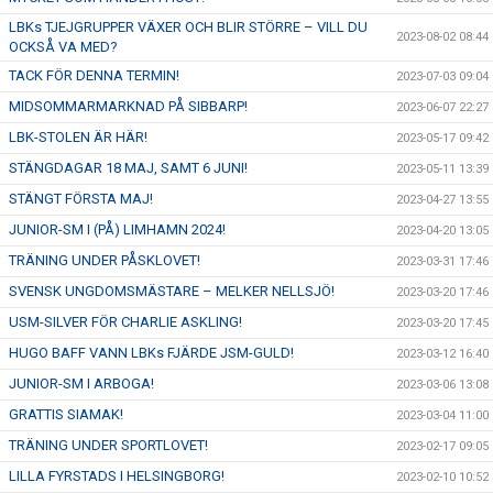
LBKs TJEJGRUPPER VÄXER OCH BLIR STÖRRE – VILL DU
2023-08-02 08:44
OCKSÅ VA MED?
TACK FÖR DENNA TERMIN!
2023-07-03 09:04
MIDSOMMARMARKNAD PÅ SIBBARP!
2023-06-07 22:27
LBK-STOLEN ÄR HÄR!
2023-05-17 09:42
STÄNGDAGAR 18 MAJ, SAMT 6 JUNI!
2023-05-11 13:39
STÄNGT FÖRSTA MAJ!
2023-04-27 13:55
JUNIOR-SM I (PÅ) LIMHAMN 2024!
2023-04-20 13:05
TRÄNING UNDER PÅSKLOVET!
2023-03-31 17:46
SVENSK UNGDOMSMÄSTARE – MELKER NELLSJÖ!
2023-03-20 17:46
USM-SILVER FÖR CHARLIE ASKLING!
2023-03-20 17:45
HUGO BAFF VANN LBKs FJÄRDE JSM-GULD!
2023-03-12 16:40
JUNIOR-SM I ARBOGA!
2023-03-06 13:08
GRATTIS SIAMAK!
2023-03-04 11:00
TRÄNING UNDER SPORTLOVET!
2023-02-17 09:05
LILLA FYRSTADS I HELSINGBORG!
2023-02-10 10:52