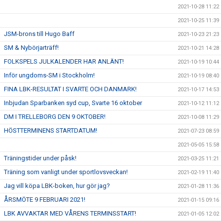
2021-10-28 11:22
2021-10-25 11:39
JSM-brons till Hugo Baff
2021-10-23 21:23
SM & Nybörjarträff!
2021-10-21 14:28
FOLKSPELS JULKALENDER HAR ANLÄNT!
2021-10-19 10:44
Inför ungdoms-SM i Stockholm!
2021-10-19 08:40
FINA LBK-RESULTAT I SVARTE OCH DANMARK!
2021-10-17 14:53
Inbjudan Sparbanken syd cup, Svarte 16 oktober
2021-10-12 11:12
DM I TRELLEBORG DEN 9 OKTOBER!
2021-10-08 11:29
HÖSTTERMINENS STARTDATUM!
2021-07-23 08:59
2021-05-05 15:58
Träningstider under påsk!
2021-03-25 11:21
Träning som vanligt under sportlovsveckan!
2021-02-19 11:40
Jag vill köpa LBK-boken, hur gör jag?
2021-01-28 11:36
ÅRSMÖTE 9 FEBRUARI 2021!
2021-01-15 09:16
LBK AVVAKTAR MED VÅRENS TERMINSSTART!
2021-01-05 12:02