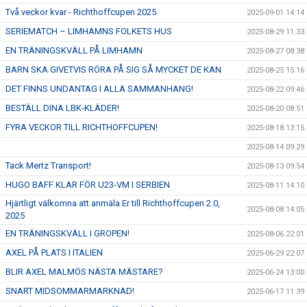
Två veckor kvar - Richthoffcupen 2025
2025-09-01 14:14
SERIEMATCH – LIMHAMNS FOLKETS HUS
2025-08-29 11:33
EN TRÄNINGSKVÄLL PÅ LIMHAMN
2025-08-27 08:38
BARN SKA GIVETVIS RÖRA PÅ SIG SÅ MYCKET DE KAN
2025-08-25 15:16
DET FINNS UNDANTAG I ALLA SAMMANHANG!
2025-08-22 09:46
BESTÄLL DINA LBK-KLÄDER!
2025-08-20 08:51
FYRA VECKOR TILL RICHTHOFFCUPEN!
2025-08-18 13:15
2025-08-14 09:29
Tack Mertz Transport!
2025-08-13 09:54
HUGO BAFF KLAR FÖR U23-VM I SERBIEN
2025-08-11 14:10
Hjärtligt välkomna att anmäla Er till Richthoffcupen 2.0,
2025-08-08 14:05
2025
EN TRÄNINGSKVÄLL I GROPEN!
2025-08-06 22:01
AXEL PÅ PLATS I ITALIEN
2025-06-29 22:07
BLIR AXEL MALMÖS NÄSTA MÄSTARE?
2025-06-24 13:00
SNART MIDSOMMARMARKNAD!
2025-06-17 11:39