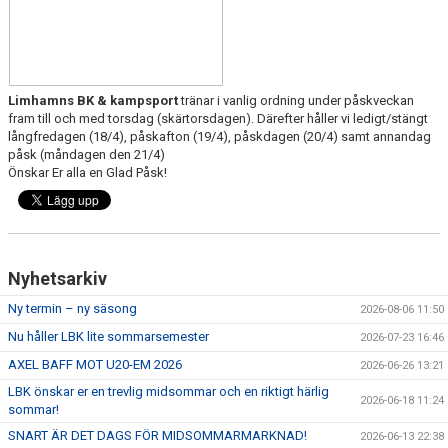
TRÄNINGSAVGIFTER
FYS - TRÄNA DITT LAG
BESTÄLL LBK KLÄDER
Limhamns BK & kampsport
tränar i vanlig ordning under påskveckan
fram till och med torsdag (skärtorsdagen). Därefter håller vi ledigt/stängt
VACCINERAD MOT DOPING
långfredagen (18/4), påskafton (19/4), påskdagen (20/4) samt annandag
påsk (måndagen den 21/4)
Önskar Er alla en Glad Påsk!
RICHTHOFFCUPEN
SNK-TÄVLING PÅ LIMHAMN
SKÅNESERIEN
Nyhetsarkiv
Ny termin – ny säsong
LBKS VÄRDEGRUNDER
2026-08-06 11:50
Nu håller LBK lite sommarsemester
2026-07-23 16:46
GDPR
AXEL BAFF MOT U20-EM 2026
2026-06-26 13:21
LBK önskar er en trevlig midsommar och en riktigt härlig
LBKS JUBILEUMSBOK
2026-06-18 11:24
sommar!
SNART ÄR DET DAGS FÖR MIDSOMMARMARKNAD!
2026-06-13 22:38
STOLT SPONSOR