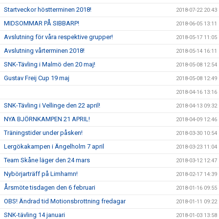
Startveckor höstterminen 2018!
2018-07-22 20:43
MIDSOMMAR PÅ SIBBARP!
2018-06-05 13:11
Avslutning för våra respektive grupper!
2018-05-17 11:05
Avslutning vårterminen 2018!
2018-05-14 16:11
SNK-Tävling i Malmö den 20 maj!
2018-05-08 12:54
Gustav Freij Cup 19 maj
2018-05-08 12:49
2018-04-16 13:16
SNK-Tävling i Vellinge den 22 april!
2018-04-13 09:32
NYA BJÖRNKAMPEN 21 APRIL!
2018-04-09 12:46
Träningstider under påsken!
2018-03-30 10:54
Lergökakampen i Ängelholm 7 april
2018-03-23 11:04
Team Skåne läger den 24 mars
2018-03-12 12:47
Nybörjarträff på Limhamn!
2018-02-17 14:39
Årsmöte tisdagen den 6 februari
2018-01-16 09:55
OBS! Ändrad tid Motionsbrottning fredagar
2018-01-11 09:22
SNK-tävling 14 januari
2018-01-03 13:58