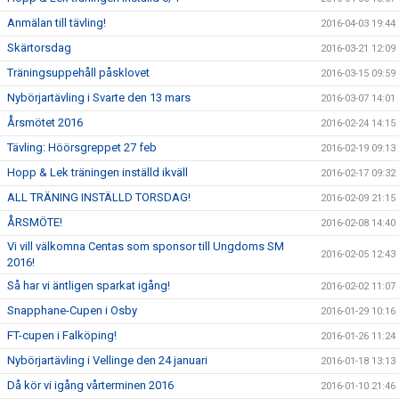
Anmälan till tävling!
2016-04-03 19:44
Skärtorsdag
2016-03-21 12:09
Träningsuppehåll påsklovet
2016-03-15 09:59
Nybörjartävling i Svarte den 13 mars
2016-03-07 14:01
Årsmötet 2016
2016-02-24 14:15
Tävling: Höörsgreppet 27 feb
2016-02-19 09:13
Hopp & Lek träningen inställd ikväll
2016-02-17 09:32
ALL TRÄNING INSTÄLLD TORSDAG!
2016-02-09 21:15
ÅRSMÖTE!
2016-02-08 14:40
Vi vill välkomna Centas som sponsor till Ungdoms SM
2016-02-05 12:43
2016!
Så har vi äntligen sparkat igång!
2016-02-02 11:07
Snapphane-Cupen i Osby
2016-01-29 10:16
FT-cupen i Falköping!
2016-01-26 11:24
Nybörjartävling i Vellinge den 24 januari
2016-01-18 13:13
Då kör vi igång vårterminen 2016
2016-01-10 21:46