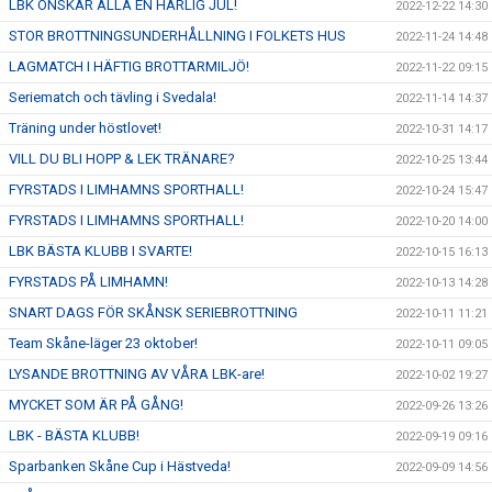
LBK ÖNSKAR ALLA EN HÄRLIG JUL!
2022-12-22 14:30
STOR BROTTNINGSUNDERHÅLLNING I FOLKETS HUS
2022-11-24 14:48
LAGMATCH I HÄFTIG BROTTARMILJÖ!
2022-11-22 09:15
Seriematch och tävling i Svedala!
2022-11-14 14:37
Träning under höstlovet!
2022-10-31 14:17
VILL DU BLI HOPP & LEK TRÄNARE?
2022-10-25 13:44
FYRSTADS I LIMHAMNS SPORTHALL!
2022-10-24 15:47
FYRSTADS I LIMHAMNS SPORTHALL!
2022-10-20 14:00
LBK BÄSTA KLUBB I SVARTE!
2022-10-15 16:13
FYRSTADS PÅ LIMHAMN!
2022-10-13 14:28
SNART DAGS FÖR SKÅNSK SERIEBROTTNING
2022-10-11 11:21
Team Skåne-läger 23 oktober!
2022-10-11 09:05
LYSANDE BROTTNING AV VÅRA LBK-are!
2022-10-02 19:27
MYCKET SOM ÄR PÅ GÅNG!
2022-09-26 13:26
LBK - BÄSTA KLUBB!
2022-09-19 09:16
Sparbanken Skåne Cup i Hästveda!
2022-09-09 14:56