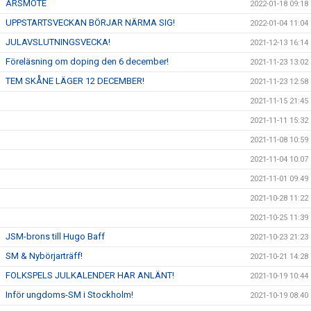
ÅRSMÖTE
2022-01-18 09:18
UPPSTARTSVECKAN BÖRJAR NÄRMA SIG!
2022-01-04 11:04
JULAVSLUTNINGSVECKA!
2021-12-13 16:14
Föreläsning om doping den 6 december!
2021-11-23 13:02
TEM SKÅNE LÄGER 12 DECEMBER!
2021-11-23 12:58
2021-11-15 21:45
2021-11-11 15:32
2021-11-08 10:59
2021-11-04 10:07
2021-11-01 09:49
2021-10-28 11:22
2021-10-25 11:39
JSM-brons till Hugo Baff
2021-10-23 21:23
SM & Nybörjarträff!
2021-10-21 14:28
FOLKSPELS JULKALENDER HAR ANLÄNT!
2021-10-19 10:44
Inför ungdoms-SM i Stockholm!
2021-10-19 08:40