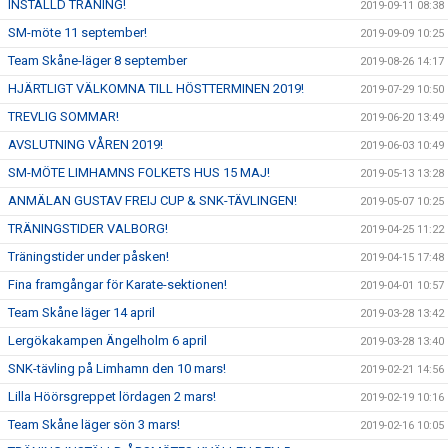
INSTÄLLD TRÄNING!
2019-09-11 08:38
SM-möte 11 september!
2019-09-09 10:25
Team Skåne-läger 8 september
2019-08-26 14:17
HJÄRTLIGT VÄLKOMNA TILL HÖSTTERMINEN 2019!
2019-07-29 10:50
TREVLIG SOMMAR!
2019-06-20 13:49
AVSLUTNING VÅREN 2019!
2019-06-03 10:49
SM-MÖTE LIMHAMNS FOLKETS HUS 15 MAJ!
2019-05-13 13:28
ANMÄLAN GUSTAV FREIJ CUP & SNK-TÄVLINGEN!
2019-05-07 10:25
TRÄNINGSTIDER VALBORG!
2019-04-25 11:22
Träningstider under påsken!
2019-04-15 17:48
Fina framgångar för Karate-sektionen!
2019-04-01 10:57
Team Skåne läger 14 april
2019-03-28 13:42
Lergökakampen Ängelholm 6 april
2019-03-28 13:40
SNK-tävling på Limhamn den 10 mars!
2019-02-21 14:56
Lilla Höörsgreppet lördagen 2 mars!
2019-02-19 10:16
Team Skåne läger sön 3 mars!
2019-02-16 10:05