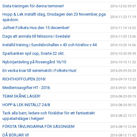
Sista träningen för denna terminen!
2016-12-02 09:37
Hopp & Lek inställt idag, Onsdagen den 23 November, pga
2016-11-23 11:19
sjukdom.
Julfest Folkets Hus den 15 december!
2016-11-14 14:02
Dags att anmäla till Nilssons i Svedala!
2016-11-03 12:06
Inställd träning i Sundsbrohallen v 43 och höstlov v 44
2016-10-20 16:06
Sparbanken syd cup, Svarte 22 okt.
2016-10-20 09:39
Nybörjartävling på Rosengård 16/10
2016-10-10 11:32
En vecka kvar till seriematch i Folkets Hus!
2016-09-29 09:29
RICHTHOFFCUPEN 2016!
2016-09-19 13:22
Medlemsavgifter HT - 2016
2016-09-01 10:48
TEAM SKÅNE LÄGER!
2016-08-29 09:19
HOPP & LEK INSTÄLLT 24/8
2016-08-24 09:15
Tack alla barn, ledare och föräldrar för ett fantastiskt
2016-08-22 13:17
uppstartsläger i helgen!
FÖRSTA TÄVLINGARNA FÖR SÄSONGEN!
2016-08-19 12:44
DÅ BÖRJAR VI!
2016-08-15 11:42