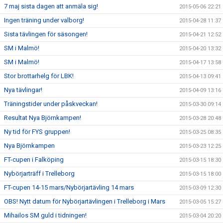
7 maj sista dagen att anmäla sig!
2015-05-06 22:21
Ingen träning under valborg!
2015-04-28 11:37
Sista tävlingen för säsongen!
2015-04-21 12:52
SM i Malmö!
2015-04-20 13:32
SM i Malmö!
2015-04-17 13:58
Stor brottarhelg för LBK!
2015-04-13 09:41
Nya tävlingar!
2015-04-09 13:16
Träningstider under påskveckan!
2015-03-30 09:14
Resultat Nya Björnkampen!
2015-03-28 20:48
Ny tid för FYS gruppen!
2015-03-25 08:35
Nya Björnkampen
2015-03-23 12:25
FT-cupen i Falköping
2015-03-15 18:30
Nybörjarträff i Trelleborg
2015-03-15 18:00
FT-cupen 14-15 mars/Nybörjartävling 14 mars
2015-03-09 12:30
OBS! Nytt datum för Nybörjartävlingen i Trelleborg i Mars
2015-03-05 15:27
Mihailos SM guld i tidningen!
2015-03-04 20:20