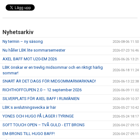
ÅNGERRÄTT
ENOLIV.SE
Nyhetsarkiv
OM SKADAN ÄR FRAMME
Ny termin – ny säsong
2026-08-06 11:50
Nu håller LBK lite sommarsemester
2026-07-23 16:46
FRÅGOR KRING FRITIDSKORTET
AXEL BAFF MOT U20-EM 2026
2026-06-26 13:21
LBK önskar er en trevlig midsommar och en riktigt härlig
2026-06-18 11:24
sommar!
SNART ÄR DET DAGS FÖR MIDSOMMARMARKNAD!
2026-06-13 22:38
RICHTHOFFCUPEN 2.0 – 12 september 2026
2026-06-09 11:02
SILVERPLATS FÖR AXEL BAFF I RUMÄNIEN
2026-06-09 10:37
LBK:s avslutningsvecka är här
2026-05-27 10:42
YONES OCH HUGO PÅ LÄGER I TYRINGE
2026-05-24 18:17
SOFT TOUCH OPEN – TVÅ GULD - ETT BRONS
2026-04-27 09:15
EM-BRONS TILL HUGO BAFF!
2026-04-27 09:11