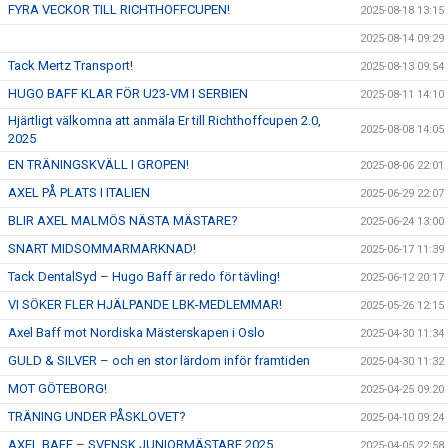
FYRA VECKOR TILL RICHTHOFFCUPEN!
2025-08-18 13:15
2025-08-14 09:29
Tack Mertz Transport!
2025-08-13 09:54
HUGO BAFF KLAR FÖR U23-VM I SERBIEN
2025-08-11 14:10
Hjärtligt välkomna att anmäla Er till Richthoffcupen 2.0,
2025-08-08 14:05
2025
EN TRÄNINGSKVÄLL I GROPEN!
2025-08-06 22:01
AXEL PÅ PLATS I ITALIEN
2025-06-29 22:07
BLIR AXEL MALMÖS NÄSTA MÄSTARE?
2025-06-24 13:00
SNART MIDSOMMARMARKNAD!
2025-06-17 11:39
Tack DentalSyd – Hugo Baff är redo för tävling!
2025-06-12 20:17
VI SÖKER FLER HJÄLPANDE LBK-MEDLEMMAR!
2025-05-26 12:15
Axel Baff mot Nordiska Mästerskapen i Oslo
2025-04-30 11:34
GULD & SILVER – och en stor lärdom inför framtiden
2025-04-30 11:32
MOT GÖTEBORG!
2025-04-25 09:20
TRÄNING UNDER PÅSKLOVET?
2025-04-10 09:24
AXEL BAFF – SVENSK JUNIORMÄSTARE 2025
2025-04-05 22:58