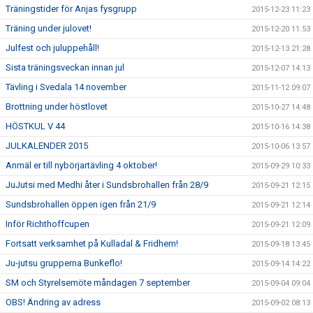
Träningstider för Anjas fysgrupp
2015-12-23 11:23
Träning under julovet!
2015-12-20 11:53
Julfest och juluppehåll!
2015-12-13 21:28
Sista träningsveckan innan jul
2015-12-07 14:13
Tävling i Svedala 14 november
2015-11-12 09:07
Brottning under höstlovet
2015-10-27 14:48
HÖSTKUL V 44
2015-10-16 14:38
JULKALENDER 2015
2015-10-06 13:57
Anmäl er till nybörjartävling 4 oktober!
2015-09-29 10:33
JuJutsi med Medhi åter i Sundsbrohallen från 28/9
2015-09-21 12:15
Sundsbrohallen öppen igen från 21/9
2015-09-21 12:14
Inför Richthoffcupen
2015-09-21 12:09
Fortsatt verksamhet på Kulladal & Fridhem!
2015-09-18 13:45
Ju-jutsu grupperna Bunkeflo!
2015-09-14 14:22
SM och Styrelsemöte måndagen 7 september
2015-09-04 09:04
OBS! Ändring av adress
2015-09-02 08:13