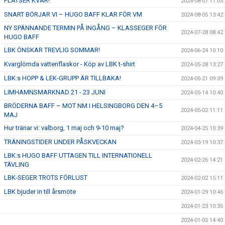
PLATSER KVAR!
2024-08-07 11:03
SNART BÖRJAR VI – HUGO BAFF KLAR FÖR VM
2024-08-05 13:42
NY SPÄNNANDE TERMIN PÅ INGÅNG – KLASSEGER FÖR
2024-07-28 08:42
HUGO BAFF
LBK ÖNSKAR TREVLIG SOMMAR!
2024-06-24 10:10
Kvarglömda vattenflaskor - Köp av LBK t-shirt
2024-05-28 13:27
LBK:s HOPP & LEK-GRUPP ÄR TILLBAKA!
2024-05-21 09:39
LIMHAMNSMARKNAD 21 - 23 JUNI
2024-05-14 10:40
BRÖDERNA BAFF – MOT NM I HELSINGBORG DEN 4–5
2024-05-02 11:11
MAJ
Hur tränar vi: valborg, 1 maj och 9-10 maj?
2024-04-25 10:39
TRÄNINGSTIDER UNDER PÅSKVECKAN
2024-03-19 10:37
LBK:s HUGO BAFF UTTAGEN TILL INTERNATIONELL
2024-02-26 14:21
TÄVLING
LBK-SEGER TROTS FÖRLUST
2024-02-02 15:11
LBK bjuder in till årsmöte
2024-01-29 10:46
2024-01-23 10:35
2024-01-05 14:40