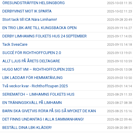
ÖRESUNDSTRÄFFEN HELSINGBORG
2025-10-03 11:35
DERBYVINST MOT IK SPARTA
2025-10-02 11:23
Stort tack till ICA Nära Limhamn!
2025-09-28 20:49
EN TRIO LBK-ARE TILL KUNGSBACKA OPEN
2025-09-19 16:27
DERBY LIMHAMNS FOLKETS HUS 24 SEPTEMBER
2025-09-17 14:05
Tack SveaCare
2025-09-15 14:18
SUCCÉ FÖR RICHTHOFFCUPEN 2.0
2025-09-13 19:01
ALLT LJUS PÅ ÅRETS DELTAGARE
2025-09-10 10:59
HUGO MOT VM – RICHTHOFFCUPEN 2025
2025-09-05 13:08
LBK LADDAR FÖR HEMMATÄVLING
2025-09-03 10:50
Två veckor kvar - Richthoffcupen 2025
2025-09-01 14:14
SERIEMATCH – LIMHAMNS FOLKETS HUS
2025-08-29 11:33
EN TRÄNINGSKVÄLL PÅ LIMHAMN
2025-08-27 08:38
BARN SKA GIVETVIS RÖRA PÅ SIG SÅ MYCKET DE KAN
2025-08-25 15:16
DET FINNS UNDANTAG I ALLA SAMMANHANG!
2025-08-22 09:46
BESTÄLL DINA LBK-KLÄDER!
2025-08-20 08:51