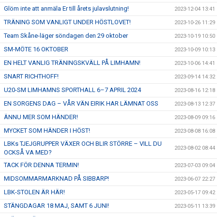
Glöm inte att anmäla Er till årets julavslutning!
2023-12-04 13:41
TRÄNING SOM VANLIGT UNDER HÖSTLOVET!
2023-10-26 11:29
Team Skåne-läger söndagen den 29 oktober
2023-10-19 10:50
SM-MÖTE 16 OKTOBER
2023-10-09 10:13
EN HELT VANLIG TRÄNINGSKVÄLL PÅ LIMHAMN!
2023-10-06 14:41
SNART RICHTHOFF!
2023-09-14 14:32
U20-SM LIMHAMNS SPORTHALL 6–7 APRIL 2024
2023-08-16 12:18
EN SORGENS DAG – VÅR VÄN EIRIK HAR LÄMNAT OSS
2023-08-13 12:37
ÄNNU MER SOM HÄNDER!
2023-08-09 09:16
MYCKET SOM HÄNDER I HÖST!
2023-08-08 16:08
LBKs TJEJGRUPPER VÄXER OCH BLIR STÖRRE – VILL DU
2023-08-02 08:44
OCKSÅ VA MED?
TACK FÖR DENNA TERMIN!
2023-07-03 09:04
MIDSOMMARMARKNAD PÅ SIBBARP!
2023-06-07 22:27
LBK-STOLEN ÄR HÄR!
2023-05-17 09:42
STÄNGDAGAR 18 MAJ, SAMT 6 JUNI!
2023-05-11 13:39