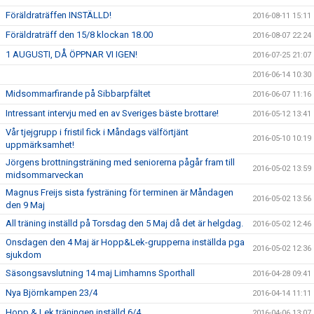
Föräldraträffen INSTÄLLD!
2016-08-11 15:11
Föräldraträff den 15/8 klockan 18.00
2016-08-07 22:24
1 AUGUSTI, DÅ ÖPPNAR VI IGEN!
2016-07-25 21:07
2016-06-14 10:30
Midsommarfirande på Sibbarpfältet
2016-06-07 11:16
Intressant intervju med en av Sveriges bäste brottare!
2016-05-12 13:41
Vår tjejgrupp i fristil fick i Måndags välförtjänt
2016-05-10 10:19
uppmärksamhet!
Jörgens brottningsträning med seniorerna pågår fram till
2016-05-02 13:59
midsommarveckan
Magnus Freijs sista fysträning för terminen är Måndagen
2016-05-02 13:56
den 9 Maj
All träning inställd på Torsdag den 5 Maj då det är helgdag.
2016-05-02 12:46
Onsdagen den 4 Maj är Hopp&Lek-grupperna inställda pga
2016-05-02 12:36
sjukdom
Säsongsavslutning 14 maj Limhamns Sporthall
2016-04-28 09:41
Nya Björnkampen 23/4
2016-04-14 11:11
Hopp & Lek träningen inställd 6/4
2016-04-06 13:07