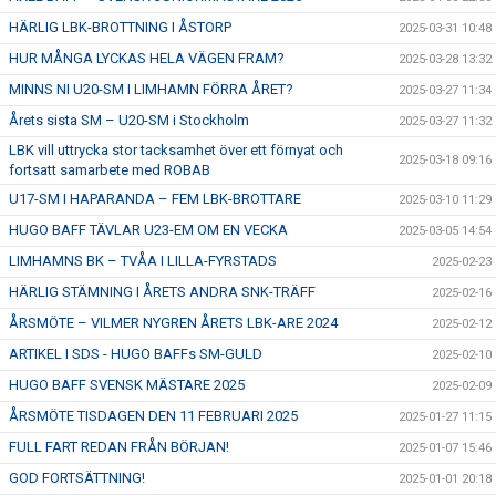
HÄRLIG LBK-BROTTNING I ÅSTORP
2025-03-31 10:48
HUR MÅNGA LYCKAS HELA VÄGEN FRAM?
2025-03-28 13:32
MINNS NI U20-SM I LIMHAMN FÖRRA ÅRET?
2025-03-27 11:34
Årets sista SM – U20-SM i Stockholm
2025-03-27 11:32
LBK vill uttrycka stor tacksamhet över ett förnyat och
2025-03-18 09:16
fortsatt samarbete med ROBAB
U17-SM I HAPARANDA – FEM LBK-BROTTARE
2025-03-10 11:29
HUGO BAFF TÄVLAR U23-EM OM EN VECKA
2025-03-05 14:54
LIMHAMNS BK – TVÅA I LILLA-FYRSTADS
2025-02-23
HÄRLIG STÄMNING I ÅRETS ANDRA SNK-TRÄFF
2025-02-16
ÅRSMÖTE – VILMER NYGREN ÅRETS LBK-ARE 2024
2025-02-12
ARTIKEL I SDS - HUGO BAFFs SM-GULD
2025-02-10
HUGO BAFF SVENSK MÄSTARE 2025
2025-02-09
ÅRSMÖTE TISDAGEN DEN 11 FEBRUARI 2025
2025-01-27 11:15
FULL FART REDAN FRÅN BÖRJAN!
2025-01-07 15:46
GOD FORTSÄTTNING!
2025-01-01 20:18