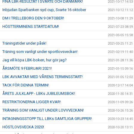
FINA LBK-RESULTAT I SVARTE OCH DANMARK!
2021-10-17 14:53
Inbjudan Sparbanken syd cup, Svarte 16 oktober
2021-10-12 11:12
DM I TRELLEBORG DEN 9 OKTOBER!
2021-10-08 11:29
HÖSTTERMINENS STARTDATUM!
2021-07-23 08:59
2021-05-05 15:58
Träningstider under påsk!
2021-03-25 11:21
Träning som vanligt under sportlovsveckan!
2021-02-19 11:40
Jag vill köpa LBK-boken, hur gör jag?
2021-01-28 11:36
ÅRSMÖTE 9 FEBRUARI 2021!
2021-01-15 09:16
LBK AVVAKTAR MED VÅRENS TERMINSSTART!
2021-01-05 12:02
TACK FÖR DENNA TERMIN!
2020-12-17 14:04
ÅRETS JULKLAPP - LBKs JUBILEUMSBOK!
2020-11-30 14:31
RESTRIKTIONERNA LIGGER KVAR!
2020-11-09 09:26
TRÄNING SOM VANLIGT UNDER LOVVVECKAN!
2020-10-26 15:26
INTAGNINGSSTOPP TILL LBKs SAMTLIGA GRUPPER!
2020-10-23 14:45
HÖSTLOVSVECKA 2020!
2020-10-20 13:11