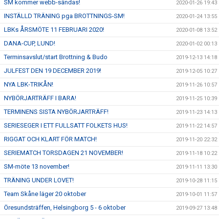
SM kommer webb-sändas!
2020-01-26 19:43
INSTÄLLD TRÄNING pga BROTTNINGS-SM!
2020-01-24 13:55
LBKs ÅRSMÖTE 11 FEBRUARI 2020!
2020-01-08 13:52
DANA-CUP, LUND!
2020-01-02 00:13
Terminsavslut/start Brottning & Budo
2019-12-13 14:18
JULFEST DEN 19 DECEMBER 2019!
2019-12-05 10:27
NYA LBK-TRIKÅN!
2019-11-26 10:57
NYBÖRJARTRÄFF I BARA!
2019-11-25 10:39
TERMINENS SISTA NYBÖRJARTRÄFF!
2019-11-23 14:13
SERIESEGER I ETT FULLSATT FOLKETS HUS!
2019-11-22 14:57
RIGGAT OCH KLART FÖR MATCH!
2019-11-20 22:32
SERIEMATCH TORSDAGEN 21 NOVEMBER!
2019-11-18 10:22
SM-möte 13 november!
2019-11-11 13:30
TRÄNING UNDER LOVET!
2019-10-28 11:15
Team Skåne läger 20 oktober
2019-10-01 11:57
Öresundsträffen, Helsingborg 5 - 6 oktober
2019-09-27 13:48