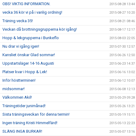
OBS! VIKTIG INFORMATION.
2015-08-28 13:44
vecka 36 kör vi på i vanlig ordning!
2015-08-27 10:20
Träning vecka 35!
2015-08-21 08:46
Veckan då brottningsgrupperna kör igång!
2015-08-17 12:17
Hopp & lekgrupperna i Bunkeflo
2015-08-03 22:05
Nu drar vi igång igen!
2015-07-30 12:57
Kansliet önskar Glad sommar!
2015-06-26 12:50
Uppstartsläger 14-16 Augusti
2015-06-23 14:37
Platser kvar i Hopp & Lek!
2015-06-16 13:02
Inför höstterminen!
2015-06-12 10:07
midsommar!
2015-06-08 12:13
Välkommen Akil!
2015-05-29 09:28
Träningstider junimånad!
2015-05-26 13:21
Sista träningsveckan för denna termin!
2015-05-19 15:11
Ingen träning Kristi Himmelfärd!
2015-05-13 22:23
SLÄNG INGA BURKAR!
2015-05-07 13:16