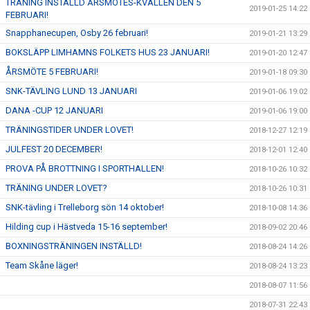
TRÄNING INSTÄLLD ÅRSMÖTES-KVÄLLEN DEN 5
2019-01-25 14:22
FEBRUARI!
Snapphanecupen, Osby 26 februari!
2019-01-21 13:29
BOKSLÄPP LIMHAMNS FOLKETS HUS 23 JANUARI!
2019-01-20 12:47
ÅRSMÖTE 5 FEBRUARI!
2019-01-18 09:30
SNK-TÄVLING LUND 13 JANUARI
2019-01-06 19:02
DANA -CUP 12 JANUARI
2019-01-06 19:00
TRÄNINGSTIDER UNDER LOVET!
2018-12-27 12:19
JULFEST 20 DECEMBER!
2018-12-01 12:40
PROVA PÅ BROTTNING I SPORTHALLEN!
2018-10-26 10:32
TRÄNING UNDER LOVET?
2018-10-26 10:31
SNK-tävling i Trelleborg sön 14 oktober!
2018-10-08 14:36
Hilding cup i Hästveda 15-16 september!
2018-09-02 20:46
BOXNINGSTRÄNINGEN INSTÄLLD!
2018-08-24 14:26
Team Skåne läger!
2018-08-24 13:23
2018-08-07 11:56
2018-07-31 22:43