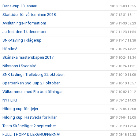
Dana-cup 13 januari
2018-01-03 13:55
Starttider för vårterminen 2018!
2017-12-31 16:11
Avslutnings-information!
2017-11-30 09:23
Julfest den 14 december
2017-11-23 11:54
SNK-tävling i Klågerup
2017-11-17 11:30
Höstlov!
2017-10-25 14:32
Skånska mästerskapen 2017
2017-10-24 11:34
Nilssons i Svedala!
2017-10-24 11:31
SNK tävling i Trelleborg 22 oktober!
2017-10-10 11:00
Sparbanken Syd Cup 21 oktober!
2017-10-10 10:57
Välkommen med Era beställningar!
2017-10-02 10:12
NY FLIK!
2017-09-12 14:03
Hilding cup för tjejer
2017-09-04 12:08
Hilding cup, Hästveda för killar
2017-09-04 12:05
Team Skåneläger 2 september
2017-08-23 17:54
FULLT I HOPP & LEKGRUPPERNA!
2017-08-18 12:32