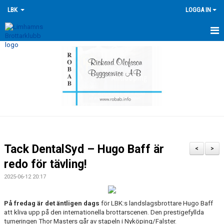
LBK
LOGGA IN
HEM
NYHETER
FÖRENINGEN
KONTAKTA OSS
ÖVERSIKT GRUPPER
Tack DentalSyd – Hugo Baff är
<
>
TRÄNINGSKALENDER
redo för tävling!
2025-06-12 20:17
TÄVLINGSKALENDERN
HISTORIK
På fredag är det äntligen dags
för LBK:s landslagsbrottare Hugo Baff
att kliva upp på den internationella brottarscenen. Den prestigefyllda
turneringen Thor Masters går av stapeln i Nyköping/Falster.