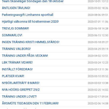
Team Skåneläger Söndagen den 18 oktober
2020-10-01 13:12
ÄNTLIGEN TÄVLING!
2020-09-02 18:26
Parkeringsavgift Limhamns sporthall
2020-08-06 09:51
Hjärtligt välkomna till höstterminen 2020!
2020-07-31 11:06
TREVLIG SOMMAR!
2020-06-18 14:28
SOMMARLOV!
2020-06-15 12:50
INGEN TRÄNING KRISTI HIMMELSFÄRDS!
2020-05-18 09:27
TRÄNING VALBORG!
2020-04-29 09:19
TRÄNING UNDER PÅSK-VECKAN!
2020-04-02 13:51
LBK TRÄNAR VIDARE!
2020-03-24 12:23
INSTÄLLT FÖREDRAG!
2020-03-13 11:36
PLATSER KVAR!
2020-03-10 09:52
NYBÖRJARTRÄFF 8 MARS!
2020-03-03 13:38
NYA HÖÖRS-GREPPET 29/2
2020-02-25 14:02
TRÄNING UNDER LOVET!
2020-02-17 09:04
ÅRSMÖTE TISDAGEN DEN 11 FEBRUARI!
2020-02-06 14:08