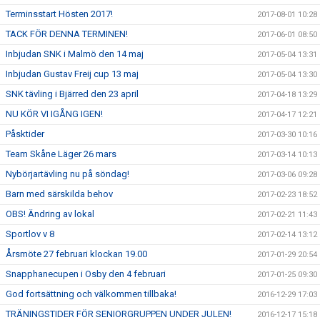
Terminsstart Hösten 2017!
2017-08-01 10:28
TACK FÖR DENNA TERMINEN!
2017-06-01 08:50
Inbjudan SNK i Malmö den 14 maj
2017-05-04 13:31
Inbjudan Gustav Freij cup 13 maj
2017-05-04 13:30
SNK tävling i Bjärred den 23 april
2017-04-18 13:29
NU KÖR VI IGÅNG IGEN!
2017-04-17 12:21
Påsktider
2017-03-30 10:16
Team Skåne Läger 26 mars
2017-03-14 10:13
Nybörjartävling nu på söndag!
2017-03-06 09:28
Barn med särskilda behov
2017-02-23 18:52
OBS! Ändring av lokal
2017-02-21 11:43
Sportlov v 8
2017-02-14 13:12
Årsmöte 27 februari klockan 19.00
2017-01-29 20:54
Snapphanecupen i Osby den 4 februari
2017-01-25 09:30
God fortsättning och välkommen tillbaka!
2016-12-29 17:03
TRÄNINGSTIDER FÖR SENIORGRUPPEN UNDER JULEN!
2016-12-17 15:18