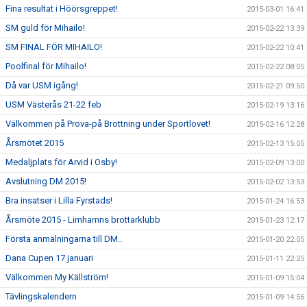
Fina resultat i Höörsgreppet!
2015-03-01 16:41
SM guld för Mihailo!
2015-02-22 13:39
SM FINAL FÖR MIHAILO!
2015-02-22 10:41
Poolfinal för Mihailo!
2015-02-22 08:05
Då var USM igång!
2015-02-21 09:50
USM Västerås 21-22 feb
2015-02-19 13:16
Välkommen på Prova-på Brottning under Sportlovet!
2015-02-16 12:28
Årsmötet 2015
2015-02-13 15:05
Medaljplats för Arvid i Osby!
2015-02-09 13:00
Avslutning DM 2015!
2015-02-02 13:53
Bra insatser i Lilla Fyrstads!
2015-01-24 16:53
Årsmöte 2015 - Limhamns brottarklubb
2015-01-23 12:17
Första anmälningarna till DM..
2015-01-20 22:05
Dana Cupen 17 januari
2015-01-11 22:25
Välkommen My Källström!
2015-01-09 15:04
Tävlingskalendern
2015-01-09 14:56