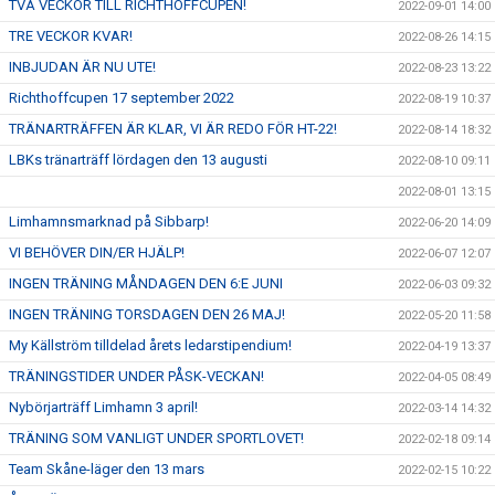
TVÅ VECKOR TILL RICHTHOFFCUPEN!
2022-09-01 14:00
TRE VECKOR KVAR!
2022-08-26 14:15
INBJUDAN ÄR NU UTE!
2022-08-23 13:22
Richthoffcupen 17 september 2022
2022-08-19 10:37
TRÄNARTRÄFFEN ÄR KLAR, VI ÄR REDO FÖR HT-22!
2022-08-14 18:32
LBKs tränarträff lördagen den 13 augusti
2022-08-10 09:11
2022-08-01 13:15
Limhamnsmarknad på Sibbarp!
2022-06-20 14:09
VI BEHÖVER DIN/ER HJÄLP!
2022-06-07 12:07
INGEN TRÄNING MÅNDAGEN DEN 6:E JUNI
2022-06-03 09:32
INGEN TRÄNING TORSDAGEN DEN 26 MAJ!
2022-05-20 11:58
My Källström tilldelad årets ledarstipendium!
2022-04-19 13:37
TRÄNINGSTIDER UNDER PÅSK-VECKAN!
2022-04-05 08:49
Nybörjarträff Limhamn 3 april!
2022-03-14 14:32
TRÄNING SOM VANLIGT UNDER SPORTLOVET!
2022-02-18 09:14
Team Skåne-läger den 13 mars
2022-02-15 10:22