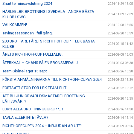
Snart terminsavslutning 2024
2024-11-29 15:05
HÄRLIG LBK-BROTTNING I SVEDALA - ANDRA BÄSTA
2024-11-09 17:39
KLUBB I SWC
VÄLKOMMEN!
2024-10-08 13:55
Tävlingssäsongen i full gång!
2024-09-20 15:39
200 BROTTARE I ÅRETS RICHTHOFFCUP – LBK BÄSTA
2024-09-15 11:42
KLUBB
ÅRETS RICHTHOFFCUP FULLTALIG!
2024-09-08 12:03
ÅTERKVAL – CHANS PÅ EN BRONSMEDALJ
2024-09-03 08:38
Team Skåne-läger 15 sept
2024-08-26 10:28
FÖRSTA ANMÄLNINGARNA TILL RICHTHOFF-CUPEN 2024
2024-08-23 13:39
FORTSATT STÖD FÖR LBK TEAM-ELIT
2024-08-22 10:12
ATT BLI JUNIORVÄRLDSMÄSTARE I BROTTNING –
2024-08-20 15:35
LÄTT/SVÅRT?
LBK:s ALLA BROTTNINGSGRUPPER
2024-08-16 14:30
TÄVLA ELLER INTE TÄVLA?
2024-08-14 15:14
RICHTHOFFCUPEN 2024 – INBJUDAN ÄR UTE!
2024-08-09 09:26