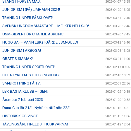
STÄNGT FÖRSTA MAJ!
2023-04-27 13:55
JUNIOR-SM I (PÅ) LIMHAMN 2024!
2023-04-20 13:05
TRÄNING UNDER PÅSKLOVET!
2023-03-31 17:46
SVENSK UNGDOMSMÄSTARE – MELKER NELLSJÖ!
2023-03-20 17:46
USM-SILVER FÖR CHARLIE ASKLING!
2023-03-20 17:45
HUGO BAFF VANN LBKs FJÄRDE JSM-GULD!
2023-03-12 16:40
JUNIOR-SM I ARBOGA!
2023-03-06 13:08
GRATTIS SIAMAK!
2023-03-04 11:00
TRÄNING UNDER SPORTLOVET!
2023-02-17 09:05
LILLA FYRSTADS I HELSINGBORG!
2023-02-10 10:52
SM-BROTTNING PÅ TV!
2023-02-01 22:36
LBK BÄSTA KLUBB – IGEN!
2023-01-29 10:38
Årsmöte 7 februari 2023
2023-01-20 10:32
Dana-Cup lör 21/1, Nybörjaträff sön 22/1
2023-01-16 14:31
HISTORISK GP-VINST!
2023-01-15 11:06
TÄVLINGSÅRET INLEDS I HUSKVARNA!
2023-01-12 12:04