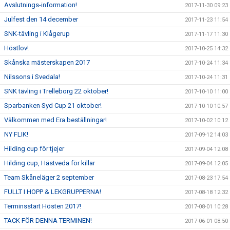
Avslutnings-information!
2017-11-30 09:23
Julfest den 14 december
2017-11-23 11:54
SNK-tävling i Klågerup
2017-11-17 11:30
Höstlov!
2017-10-25 14:32
Skånska mästerskapen 2017
2017-10-24 11:34
Nilssons i Svedala!
2017-10-24 11:31
SNK tävling i Trelleborg 22 oktober!
2017-10-10 11:00
Sparbanken Syd Cup 21 oktober!
2017-10-10 10:57
Välkommen med Era beställningar!
2017-10-02 10:12
NY FLIK!
2017-09-12 14:03
Hilding cup för tjejer
2017-09-04 12:08
Hilding cup, Hästveda för killar
2017-09-04 12:05
Team Skåneläger 2 september
2017-08-23 17:54
FULLT I HOPP & LEKGRUPPERNA!
2017-08-18 12:32
Terminsstart Hösten 2017!
2017-08-01 10:28
TACK FÖR DENNA TERMINEN!
2017-06-01 08:50