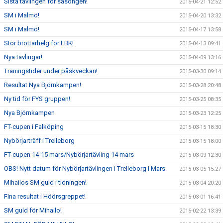
Sista tävlingen för säsongen!
2015-04-21 12:52
SM i Malmö!
2015-04-20 13:32
SM i Malmö!
2015-04-17 13:58
Stor brottarhelg för LBK!
2015-04-13 09:41
Nya tävlingar!
2015-04-09 13:16
Träningstider under påskveckan!
2015-03-30 09:14
Resultat Nya Björnkampen!
2015-03-28 20:48
Ny tid för FYS gruppen!
2015-03-25 08:35
Nya Björnkampen
2015-03-23 12:25
FT-cupen i Falköping
2015-03-15 18:30
Nybörjarträff i Trelleborg
2015-03-15 18:00
FT-cupen 14-15 mars/Nybörjartävling 14 mars
2015-03-09 12:30
OBS! Nytt datum för Nybörjartävlingen i Trelleborg i Mars
2015-03-05 15:27
Mihailos SM guld i tidningen!
2015-03-04 20:20
Fina resultat i Höörsgreppet!
2015-03-01 16:41
SM guld för Mihailo!
2015-02-22 13:39