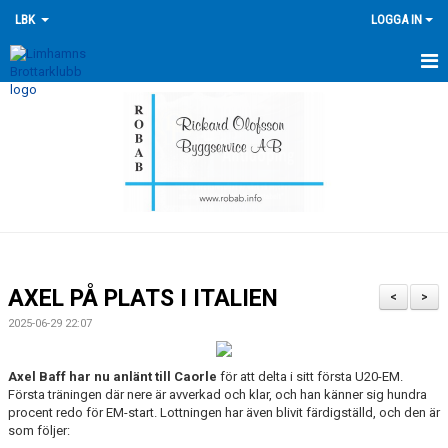
LBK
LOGGA IN
HEM
NYHETER
FÖRENINGEN
KONTAKTA OSS
ÖVERSIKT GRUPPER
AXEL PÅ PLATS I ITALIEN
<
>
TRÄNINGSKALENDER
2025-06-29 22:07
TÄVLINGSKALENDERN
Axel Baff har nu anlänt till Caorle
för att delta i sitt första U20-EM.
Första träningen där nere är avverkad och klar, och han känner sig hundra
HISTORIK
procent redo för EM-start. Lottningen har även blivit färdigställd, och den är
som följer: