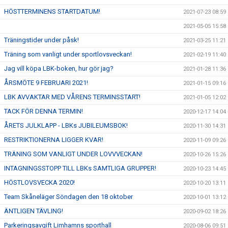
HÖSTTERMINENS STARTDATUM!
2021-07-23 08:59
2021-05-05 15:58
Träningstider under påsk!
2021-03-25 11:21
Träning som vanligt under sportlovsveckan!
2021-02-19 11:40
Jag vill köpa LBK-boken, hur gör jag?
2021-01-28 11:36
ÅRSMÖTE 9 FEBRUARI 2021!
2021-01-15 09:16
LBK AVVAKTAR MED VÅRENS TERMINSSTART!
2021-01-05 12:02
TACK FÖR DENNA TERMIN!
2020-12-17 14:04
ÅRETS JULKLAPP - LBKs JUBILEUMSBOK!
2020-11-30 14:31
RESTRIKTIONERNA LIGGER KVAR!
2020-11-09 09:26
TRÄNING SOM VANLIGT UNDER LOVVVECKAN!
2020-10-26 15:26
INTAGNINGSSTOPP TILL LBKs SAMTLIGA GRUPPER!
2020-10-23 14:45
HÖSTLOVSVECKA 2020!
2020-10-20 13:11
Team Skåneläger Söndagen den 18 oktober
2020-10-01 13:12
ÄNTLIGEN TÄVLING!
2020-09-02 18:26
Parkeringsavgift Limhamns sporthall
2020-08-06 09:51