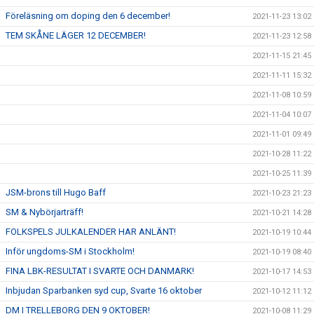
Föreläsning om doping den 6 december!
2021-11-23 13:02
TEM SKÅNE LÄGER 12 DECEMBER!
2021-11-23 12:58
2021-11-15 21:45
2021-11-11 15:32
2021-11-08 10:59
2021-11-04 10:07
2021-11-01 09:49
2021-10-28 11:22
2021-10-25 11:39
JSM-brons till Hugo Baff
2021-10-23 21:23
SM & Nybörjarträff!
2021-10-21 14:28
FOLKSPELS JULKALENDER HAR ANLÄNT!
2021-10-19 10:44
Inför ungdoms-SM i Stockholm!
2021-10-19 08:40
FINA LBK-RESULTAT I SVARTE OCH DANMARK!
2021-10-17 14:53
Inbjudan Sparbanken syd cup, Svarte 16 oktober
2021-10-12 11:12
DM I TRELLEBORG DEN 9 OKTOBER!
2021-10-08 11:29