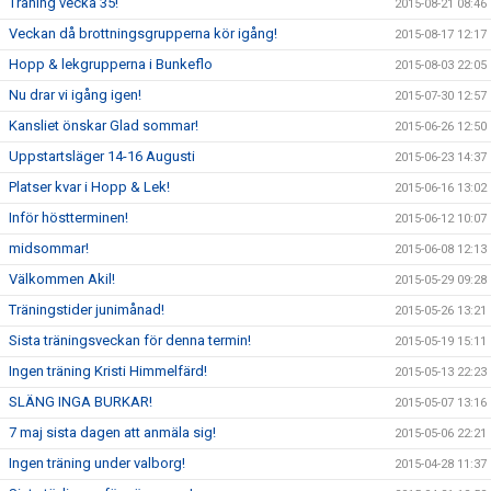
Träning vecka 35!
2015-08-21 08:46
Veckan då brottningsgrupperna kör igång!
2015-08-17 12:17
Hopp & lekgrupperna i Bunkeflo
2015-08-03 22:05
Nu drar vi igång igen!
2015-07-30 12:57
Kansliet önskar Glad sommar!
2015-06-26 12:50
Uppstartsläger 14-16 Augusti
2015-06-23 14:37
Platser kvar i Hopp & Lek!
2015-06-16 13:02
Inför höstterminen!
2015-06-12 10:07
midsommar!
2015-06-08 12:13
Välkommen Akil!
2015-05-29 09:28
Träningstider junimånad!
2015-05-26 13:21
Sista träningsveckan för denna termin!
2015-05-19 15:11
Ingen träning Kristi Himmelfärd!
2015-05-13 22:23
SLÄNG INGA BURKAR!
2015-05-07 13:16
7 maj sista dagen att anmäla sig!
2015-05-06 22:21
Ingen träning under valborg!
2015-04-28 11:37