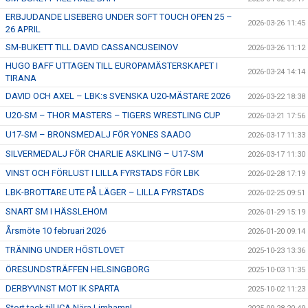
ERBJUDANDE LISEBERG UNDER SOFT TOUCH OPEN 25 –
2026-03-26 11:45
26 APRIL
SM-BUKETT TILL DAVID CASSANCUSEINOV
2026-03-26 11:12
HUGO BAFF UTTAGEN TILL EUROPAMÄSTERSKAPET I
2026-03-24 14:14
TIRANA
DAVID OCH AXEL – LBK:s SVENSKA U20-MÄSTARE 2026
2026-03-22 18:38
U20-SM – THOR MASTERS – TIGERS WRESTLING CUP
2026-03-21 17:56
U17-SM – BRONSMEDALJ FÖR YONES SAADO
2026-03-17 11:33
SILVERMEDALJ FÖR CHARLIE ASKLING – U17-SM
2026-03-17 11:30
VINST OCH FÖRLUST I LILLA FYRSTADS FÖR LBK
2026-02-28 17:19
LBK-BROTTARE UTE PÅ LÄGER – LILLA FYRSTADS
2026-02-25 09:51
SNART SM I HÄSSLEHOM
2026-01-29 15:19
Årsmöte 10 februari 2026
2026-01-20 09:14
TRÄNING UNDER HÖSTLOVET
2025-10-23 13:36
ÖRESUNDSTRÄFFEN HELSINGBORG
2025-10-03 11:35
DERBYVINST MOT IK SPARTA
2025-10-02 11:23
Stort tack till ICA Nära Limhamn!