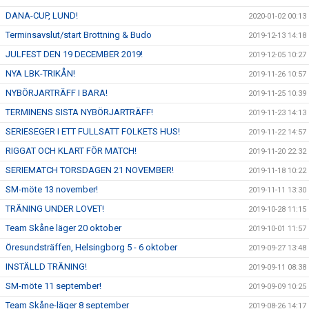
DANA-CUP, LUND!
2020-01-02 00:13
Terminsavslut/start Brottning & Budo
2019-12-13 14:18
JULFEST DEN 19 DECEMBER 2019!
2019-12-05 10:27
NYA LBK-TRIKÅN!
2019-11-26 10:57
NYBÖRJARTRÄFF I BARA!
2019-11-25 10:39
TERMINENS SISTA NYBÖRJARTRÄFF!
2019-11-23 14:13
SERIESEGER I ETT FULLSATT FOLKETS HUS!
2019-11-22 14:57
RIGGAT OCH KLART FÖR MATCH!
2019-11-20 22:32
SERIEMATCH TORSDAGEN 21 NOVEMBER!
2019-11-18 10:22
SM-möte 13 november!
2019-11-11 13:30
TRÄNING UNDER LOVET!
2019-10-28 11:15
Team Skåne läger 20 oktober
2019-10-01 11:57
Öresundsträffen, Helsingborg 5 - 6 oktober
2019-09-27 13:48
INSTÄLLD TRÄNING!
2019-09-11 08:38
SM-möte 11 september!
2019-09-09 10:25
Team Skåne-läger 8 september
2019-08-26 14:17