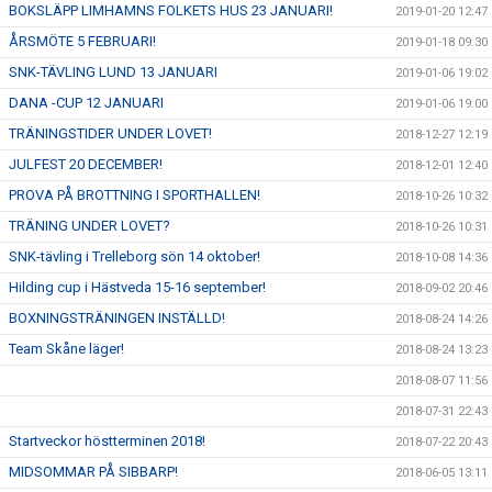
BOKSLÄPP LIMHAMNS FOLKETS HUS 23 JANUARI!
2019-01-20 12:47
ÅRSMÖTE 5 FEBRUARI!
2019-01-18 09:30
SNK-TÄVLING LUND 13 JANUARI
2019-01-06 19:02
DANA -CUP 12 JANUARI
2019-01-06 19:00
TRÄNINGSTIDER UNDER LOVET!
2018-12-27 12:19
JULFEST 20 DECEMBER!
2018-12-01 12:40
PROVA PÅ BROTTNING I SPORTHALLEN!
2018-10-26 10:32
TRÄNING UNDER LOVET?
2018-10-26 10:31
SNK-tävling i Trelleborg sön 14 oktober!
2018-10-08 14:36
Hilding cup i Hästveda 15-16 september!
2018-09-02 20:46
BOXNINGSTRÄNINGEN INSTÄLLD!
2018-08-24 14:26
Team Skåne läger!
2018-08-24 13:23
2018-08-07 11:56
2018-07-31 22:43
Startveckor höstterminen 2018!
2018-07-22 20:43
MIDSOMMAR PÅ SIBBARP!
2018-06-05 13:11