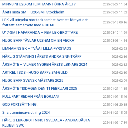
MINNS NI U20-SM I LIMHAMN FÖRRA ÅRET?
2025-03-27 11:34
Årets sista SM – U20-SM i Stockholm
2025-03-27 11:32
LBK vill uttrycka stor tacksamhet över ett förnyat och
2025-03-18 09:16
fortsatt samarbete med ROBAB
U17-SM I HAPARANDA – FEM LBK-BROTTARE
2025-03-10 11:29
HUGO BAFF TÄVLAR U23-EM OM EN VECKA
2025-03-05 14:54
LIMHAMNS BK – TVÅA I LILLA-FYRSTADS
2025-02-23
HÄRLIG STÄMNING I ÅRETS ANDRA SNK-TRÄFF
2025-02-16
ÅRSMÖTE – VILMER NYGREN ÅRETS LBK-ARE 2024
2025-02-12
ARTIKEL I SDS - HUGO BAFFs SM-GULD
2025-02-10
HUGO BAFF SVENSK MÄSTARE 2025
2025-02-09
ÅRSMÖTE TISDAGEN DEN 11 FEBRUARI 2025
2025-01-27 11:15
FULL FART REDAN FRÅN BÖRJAN!
2025-01-07 15:46
GOD FORTSÄTTNING!
2025-01-01 20:18
Snart terminsavslutning 2024
2024-11-29 15:05
HÄRLIG LBK-BROTTNING I SVEDALA - ANDRA BÄSTA
2024-11-09 17:39
KLUBB I SWC