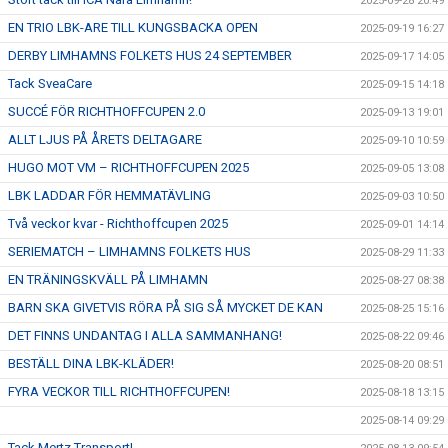
2025-09-28 20:49
EN TRIO LBK-ARE TILL KUNGSBACKA OPEN
2025-09-19 16:27
DERBY LIMHAMNS FOLKETS HUS 24 SEPTEMBER
2025-09-17 14:05
Tack SveaCare
2025-09-15 14:18
SUCCÉ FÖR RICHTHOFFCUPEN 2.0
2025-09-13 19:01
ALLT LJUS PÅ ÅRETS DELTAGARE
2025-09-10 10:59
HUGO MOT VM – RICHTHOFFCUPEN 2025
2025-09-05 13:08
LBK LADDAR FÖR HEMMATÄVLING
2025-09-03 10:50
Två veckor kvar - Richthoffcupen 2025
2025-09-01 14:14
SERIEMATCH – LIMHAMNS FOLKETS HUS
2025-08-29 11:33
EN TRÄNINGSKVÄLL PÅ LIMHAMN
2025-08-27 08:38
BARN SKA GIVETVIS RÖRA PÅ SIG SÅ MYCKET DE KAN
2025-08-25 15:16
DET FINNS UNDANTAG I ALLA SAMMANHANG!
2025-08-22 09:46
BESTÄLL DINA LBK-KLÄDER!
2025-08-20 08:51
FYRA VECKOR TILL RICHTHOFFCUPEN!
2025-08-18 13:15
2025-08-14 09:29
Tack Mertz Transport!