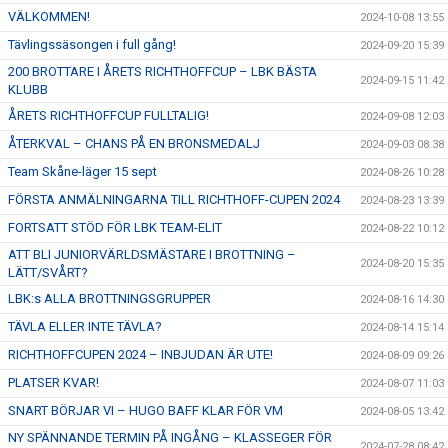
VÄLKOMMEN!
2024-10-08 13:55
Tävlingssäsongen i full gång!
2024-09-20 15:39
200 BROTTARE I ÅRETS RICHTHOFFCUP – LBK BÄSTA
2024-09-15 11:42
KLUBB
ÅRETS RICHTHOFFCUP FULLTALIG!
2024-09-08 12:03
ÅTERKVAL – CHANS PÅ EN BRONSMEDALJ
2024-09-03 08:38
Team Skåne-läger 15 sept
2024-08-26 10:28
FÖRSTA ANMÄLNINGARNA TILL RICHTHOFF-CUPEN 2024
2024-08-23 13:39
FORTSATT STÖD FÖR LBK TEAM-ELIT
2024-08-22 10:12
ATT BLI JUNIORVÄRLDSMÄSTARE I BROTTNING –
2024-08-20 15:35
LÄTT/SVÅRT?
LBK:s ALLA BROTTNINGSGRUPPER
2024-08-16 14:30
TÄVLA ELLER INTE TÄVLA?
2024-08-14 15:14
RICHTHOFFCUPEN 2024 – INBJUDAN ÄR UTE!
2024-08-09 09:26
PLATSER KVAR!
2024-08-07 11:03
SNART BÖRJAR VI – HUGO BAFF KLAR FÖR VM
2024-08-05 13:42
NY SPÄNNANDE TERMIN PÅ INGÅNG – KLASSEGER FÖR
2024-07-28 08:42