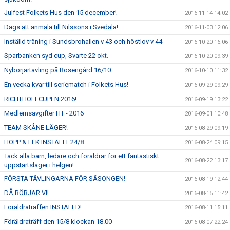
Julfest Folkets Hus den 15 december!
2016-11-14 14:02
Dags att anmäla till Nilssons i Svedala!
2016-11-03 12:06
Inställd träning i Sundsbrohallen v 43 och höstlov v 44
2016-10-20 16:06
Sparbanken syd cup, Svarte 22 okt.
2016-10-20 09:39
Nybörjartävling på Rosengård 16/10
2016-10-10 11:32
En vecka kvar till seriematch i Folkets Hus!
2016-09-29 09:29
RICHTHOFFCUPEN 2016!
2016-09-19 13:22
Medlemsavgifter HT - 2016
2016-09-01 10:48
TEAM SKÅNE LÄGER!
2016-08-29 09:19
HOPP & LEK INSTÄLLT 24/8
2016-08-24 09:15
Tack alla barn, ledare och föräldrar för ett fantastiskt
2016-08-22 13:17
uppstartsläger i helgen!
FÖRSTA TÄVLINGARNA FÖR SÄSONGEN!
2016-08-19 12:44
DÅ BÖRJAR VI!
2016-08-15 11:42
Föräldraträffen INSTÄLLD!
2016-08-11 15:11
Föräldraträff den 15/8 klockan 18.00
2016-08-07 22:24