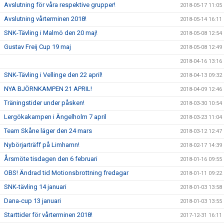
Avslutning för våra respektive grupper!
2018-05-17 11:05
Avslutning vårterminen 2018!
2018-05-14 16:11
SNK-Tävling i Malmö den 20 maj!
2018-05-08 12:54
Gustav Freij Cup 19 maj
2018-05-08 12:49
2018-04-16 13:16
SNK-Tävling i Vellinge den 22 april!
2018-04-13 09:32
NYA BJÖRNKAMPEN 21 APRIL!
2018-04-09 12:46
Träningstider under påsken!
2018-03-30 10:54
Lergökakampen i Ängelholm 7 april
2018-03-23 11:04
Team Skåne läger den 24 mars
2018-03-12 12:47
Nybörjarträff på Limhamn!
2018-02-17 14:39
Årsmöte tisdagen den 6 februari
2018-01-16 09:55
OBS! Ändrad tid Motionsbrottning fredagar
2018-01-11 09:22
SNK-tävling 14 januari
2018-01-03 13:58
Dana-cup 13 januari
2018-01-03 13:55
Starttider för vårterminen 2018!
2017-12-31 16:11