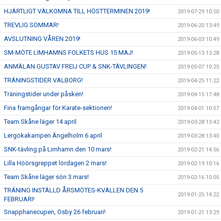
HJÄRTLIGT VÄLKOMNA TILL HÖSTTERMINEN 2019!
2019-07-29 10:50
TREVLIG SOMMAR!
2019-06-20 13:49
AVSLUTNING VÅREN 2019!
2019-06-03 10:49
SM-MÖTE LIMHAMNS FOLKETS HUS 15 MAJ!
2019-05-13 13:28
ANMÄLAN GUSTAV FREIJ CUP & SNK-TÄVLINGEN!
2019-05-07 10:25
TRÄNINGSTIDER VALBORG!
2019-04-25 11:22
Träningstider under påsken!
2019-04-15 17:48
Fina framgångar för Karate-sektionen!
2019-04-01 10:57
Team Skåne läger 14 april
2019-03-28 13:42
Lergökakampen Ängelholm 6 april
2019-03-28 13:40
SNK-tävling på Limhamn den 10 mars!
2019-02-21 14:56
Lilla Höörsgreppet lördagen 2 mars!
2019-02-19 10:16
Team Skåne läger sön 3 mars!
2019-02-16 10:05
TRÄNING INSTÄLLD ÅRSMÖTES-KVÄLLEN DEN 5
2019-01-25 14:22
FEBRUARI!
Snapphanecupen, Osby 26 februari!
2019-01-21 13:29