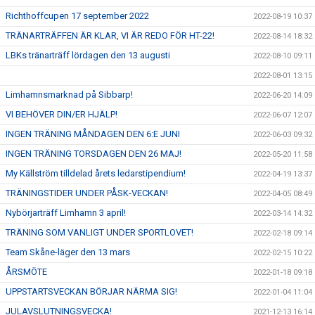
Richthoffcupen 17 september 2022
2022-08-19 10:37
TRÄNARTRÄFFEN ÄR KLAR, VI ÄR REDO FÖR HT-22!
2022-08-14 18:32
LBKs tränarträff lördagen den 13 augusti
2022-08-10 09:11
2022-08-01 13:15
Limhamnsmarknad på Sibbarp!
2022-06-20 14:09
VI BEHÖVER DIN/ER HJÄLP!
2022-06-07 12:07
INGEN TRÄNING MÅNDAGEN DEN 6:E JUNI
2022-06-03 09:32
INGEN TRÄNING TORSDAGEN DEN 26 MAJ!
2022-05-20 11:58
My Källström tilldelad årets ledarstipendium!
2022-04-19 13:37
TRÄNINGSTIDER UNDER PÅSK-VECKAN!
2022-04-05 08:49
Nybörjarträff Limhamn 3 april!
2022-03-14 14:32
TRÄNING SOM VANLIGT UNDER SPORTLOVET!
2022-02-18 09:14
Team Skåne-läger den 13 mars
2022-02-15 10:22
ÅRSMÖTE
2022-01-18 09:18
UPPSTARTSVECKAN BÖRJAR NÄRMA SIG!
2022-01-04 11:04
JULAVSLUTNINGSVECKA!
2021-12-13 16:14