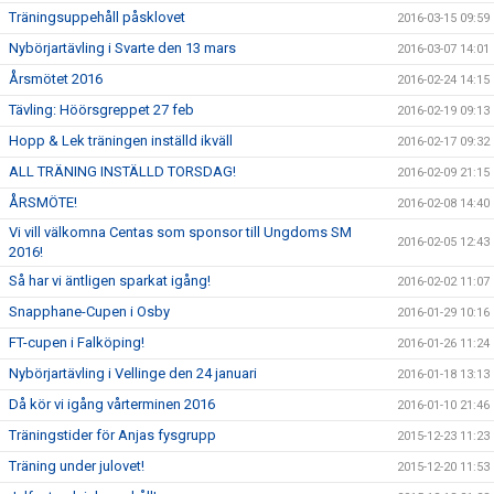
Träningsuppehåll påsklovet
2016-03-15 09:59
Nybörjartävling i Svarte den 13 mars
2016-03-07 14:01
Årsmötet 2016
2016-02-24 14:15
Tävling: Höörsgreppet 27 feb
2016-02-19 09:13
Hopp & Lek träningen inställd ikväll
2016-02-17 09:32
ALL TRÄNING INSTÄLLD TORSDAG!
2016-02-09 21:15
ÅRSMÖTE!
2016-02-08 14:40
Vi vill välkomna Centas som sponsor till Ungdoms SM
2016-02-05 12:43
2016!
Så har vi äntligen sparkat igång!
2016-02-02 11:07
Snapphane-Cupen i Osby
2016-01-29 10:16
FT-cupen i Falköping!
2016-01-26 11:24
Nybörjartävling i Vellinge den 24 januari
2016-01-18 13:13
Då kör vi igång vårterminen 2016
2016-01-10 21:46
Träningstider för Anjas fysgrupp
2015-12-23 11:23
Träning under julovet!
2015-12-20 11:53