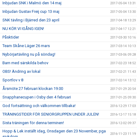
Inbjudan SNK i Malmö den 14 maj
2017-05-04 13:31
Inbjudan Gustav Freij cup 13 maj
2017-05-04 13:30
SNK tävling i Bjärred den 23 april
2017-04-18 13:29
NU KÖR VI IGÅNG IGEN!
2017-04-17 12:21
Påsktider
2017-03-30 10:16
Team Skåne Läger 26 mars
2017-03-14 10:13
Nybörjartävling nu på söndag!
2017-03-06 09:28
Barn med särskilda behov
2017-02-23 18:52
OBS! Ändring av lokal
2017-02-21 11:43
Sportlov v 8
2017-02-14 13:12
Årsmöte 27 februari klockan 19.00
2017-01-29 20:54
Snapphanecupen i Osby den 4 februari
2017-01-25 09:30
God fortsättning och välkommen tillbaka!
2016-12-29 17:03
TRÄNINGSTIDER FÖR SENIORGRUPPEN UNDER JULEN!
2016-12-17 15:18
Sista träningen för denna terminen!
2016-12-02 09:37
Hopp & Lek inställt idag, Onsdagen den 23 November, pga
2016-11-23 11:19
sjukdom.