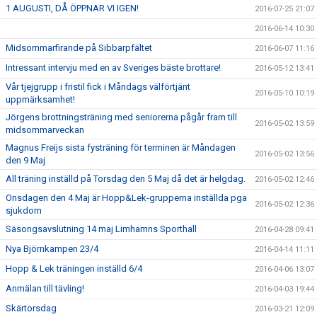
1 AUGUSTI, DÅ ÖPPNAR VI IGEN!
2016-07-25 21:07
2016-06-14 10:30
Midsommarfirande på Sibbarpfältet
2016-06-07 11:16
Intressant intervju med en av Sveriges bäste brottare!
2016-05-12 13:41
Vår tjejgrupp i fristil fick i Måndags välförtjänt
2016-05-10 10:19
uppmärksamhet!
Jörgens brottningsträning med seniorerna pågår fram till
2016-05-02 13:59
midsommarveckan
Magnus Freijs sista fysträning för terminen är Måndagen
2016-05-02 13:56
den 9 Maj
All träning inställd på Torsdag den 5 Maj då det är helgdag.
2016-05-02 12:46
Onsdagen den 4 Maj är Hopp&Lek-grupperna inställda pga
2016-05-02 12:36
sjukdom
Säsongsavslutning 14 maj Limhamns Sporthall
2016-04-28 09:41
Nya Björnkampen 23/4
2016-04-14 11:11
Hopp & Lek träningen inställd 6/4
2016-04-06 13:07
Anmälan till tävling!
2016-04-03 19:44
Skärtorsdag
2016-03-21 12:09