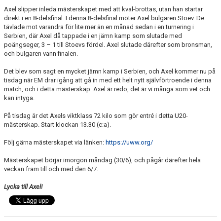
TRÄNINGSAVGIFTER
Axel slipper inleda mästerskapet med att kval-brottas, utan han startar
direkt i en 8-delsfinal. I denna 8-delsfinal möter Axel bulgaren Stoev. De
FYS - TRÄNA DITT LAG
tävlade mot varandra för lite mer än en månad sedan i en turnering i
Serbien, där Axel då tappade i en jämn kamp som slutade med
BESTÄLL LBK KLÄDER
poängseger, 3 – 1 till Stoevs fördel. Axel slutade därefter som bronsman,
och bulgaren vann finalen.
VACCINERAD MOT DOPING
Det blev som sagt en mycket jämn kamp i Serbien, och Axel kommer nu på
tisdag när EM drar igång att gå in med ett helt nytt självförtroende i denna
RICHTHOFFCUPEN
match, och i detta mästerskap. Axel är redo, det är vi många som vet och
kan intyga.
SNK-TÄVLING PÅ LIMHAMN
På tisdag är det Axels viktklass 72 kilo som gör entré i detta U20-
mästerskap. Start klockan 13.30 (c:a).
SKÅNESERIEN
Följ gärna mästerskapet via länken:
https://uww.org/
LBKS VÄRDEGRUNDER
Mästerskapet börjar imorgon måndag (30/6), och pågår därefter hela
veckan fram till och med den 6/7.
GDPR
Lycka till Axel!
LBKS JUBILEUMSBOK
STOLT SPONSOR