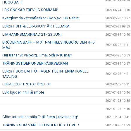
HUGO BAFF
LBK ÖNSKAR TREVLIG SOMMAR!
2024-06-24 10:10
Kvarglömda vattenflaskor - Köp av LBK t-shirt
2024-05-28 13:27
LBK:s HOPP & LEK-GRUPP ÄR TILLBAKA!
2024-05-21 09:39
LIMHAMNSMARKNAD 21 - 23 JUNI
2024-05-14 10:40
BRÖDERNA BAFF – MOT NM I HELSINGBORG DEN 4–5
2024-05-02 11:11
MAJ
Hur tränar vi: valborg, 1 maj och 9-10 maj?
2024-04-25 10:39
TRÄNINGSTIDER UNDER PÅSKVECKAN
2024-03-19 10:37
LBK:s HUGO BAFF UTTAGEN TILL INTERNATIONELL
2024-02-26 14:21
TÄVLING
LBK-SEGER TROTS FÖRLUST
2024-02-02 15:11
LBK bjuder in till årsmöte
2024-01-29 10:46
2024-01-23 10:35
2024-01-05 14:40
Glöm inte att anmäla Er till årets julavslutning!
2023-12-04 13:41
TRÄNING SOM VANLIGT UNDER HÖSTLOVET!
2023-10-26 11:29