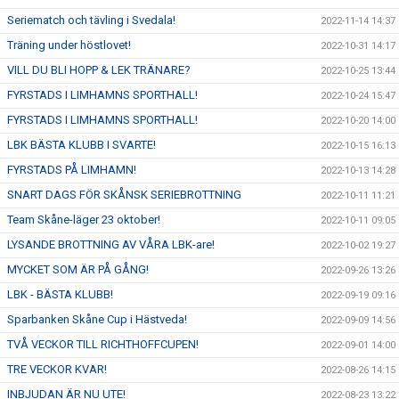
Seriematch och tävling i Svedala!
2022-11-14 14:37
Träning under höstlovet!
2022-10-31 14:17
VILL DU BLI HOPP & LEK TRÄNARE?
2022-10-25 13:44
FYRSTADS I LIMHAMNS SPORTHALL!
2022-10-24 15:47
FYRSTADS I LIMHAMNS SPORTHALL!
2022-10-20 14:00
LBK BÄSTA KLUBB I SVARTE!
2022-10-15 16:13
FYRSTADS PÅ LIMHAMN!
2022-10-13 14:28
SNART DAGS FÖR SKÅNSK SERIEBROTTNING
2022-10-11 11:21
Team Skåne-läger 23 oktober!
2022-10-11 09:05
LYSANDE BROTTNING AV VÅRA LBK-are!
2022-10-02 19:27
MYCKET SOM ÄR PÅ GÅNG!
2022-09-26 13:26
LBK - BÄSTA KLUBB!
2022-09-19 09:16
Sparbanken Skåne Cup i Hästveda!
2022-09-09 14:56
TVÅ VECKOR TILL RICHTHOFFCUPEN!
2022-09-01 14:00
TRE VECKOR KVAR!
2022-08-26 14:15
INBJUDAN ÄR NU UTE!
2022-08-23 13:22