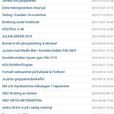
Julfest och juluppehåll!
2015-12-13 21:28
Sista träningsveckan innan jul
2015-12-07 14:13
Tävling i Svedala 14 november
2015-11-12 09:07
Brottning under höstlovet
2015-10-27 14:48
HÖSTKUL V 44
2015-10-16 14:38
JULKALENDER 2015
2015-10-06 13:57
Anmäl er till nybörjartävling 4 oktober!
2015-09-29 10:33
JuJutsi med Medhi åter i Sundsbrohallen från 28/9
2015-09-21 12:15
Sundsbrohallen öppen igen från 21/9
2015-09-21 12:14
Inför Richthoffcupen
2015-09-21 12:09
Fortsatt verksamhet på Kulladal & Fridhem!
2015-09-18 13:45
Ju-jutsu grupperna Bunkeflo!
2015-09-14 14:22
SM och Styrelsemöte måndagen 7 september
2015-09-04 09:04
OBS! Ändring av adress
2015-09-02 08:13
OBS! VIKTIG INFORMATION.
2015-08-28 13:44
vecka 36 kör vi på i vanlig ordning!
2015-08-27 10:20