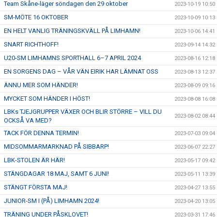
Team Skåne-läger söndagen den 29 oktober
2023-10-19 10:50
SM-MÖTE 16 OKTOBER
2023-10-09 10:13
EN HELT VANLIG TRÄNINGSKVÄLL PÅ LIMHAMN!
2023-10-06 14:41
SNART RICHTHOFF!
2023-09-14 14:32
U20-SM LIMHAMNS SPORTHALL 6–7 APRIL 2024
2023-08-16 12:18
EN SORGENS DAG – VÅR VÄN EIRIK HAR LÄMNAT OSS
2023-08-13 12:37
ÄNNU MER SOM HÄNDER!
2023-08-09 09:16
MYCKET SOM HÄNDER I HÖST!
2023-08-08 16:08
LBKs TJEJGRUPPER VÄXER OCH BLIR STÖRRE – VILL DU
2023-08-02 08:44
OCKSÅ VA MED?
TACK FÖR DENNA TERMIN!
2023-07-03 09:04
MIDSOMMARMARKNAD PÅ SIBBARP!
2023-06-07 22:27
LBK-STOLEN ÄR HÄR!
2023-05-17 09:42
STÄNGDAGAR 18 MAJ, SAMT 6 JUNI!
2023-05-11 13:39
STÄNGT FÖRSTA MAJ!
2023-04-27 13:55
JUNIOR-SM I (PÅ) LIMHAMN 2024!
2023-04-20 13:05
TRÄNING UNDER PÅSKLOVET!
2023-03-31 17:46