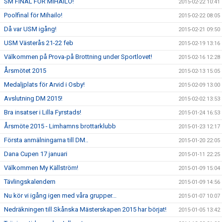
SM FINAL FÖR MIHAILO!
2015-02-22 10:41
Poolfinal för Mihailo!
2015-02-22 08:05
Då var USM igång!
2015-02-21 09:50
USM Västerås 21-22 feb
2015-02-19 13:16
Välkommen på Prova-på Brottning under Sportlovet!
2015-02-16 12:28
Årsmötet 2015
2015-02-13 15:05
Medaljplats för Arvid i Osby!
2015-02-09 13:00
Avslutning DM 2015!
2015-02-02 13:53
Bra insatser i Lilla Fyrstads!
2015-01-24 16:53
Årsmöte 2015 - Limhamns brottarklubb
2015-01-23 12:17
Första anmälningarna till DM..
2015-01-20 22:05
Dana Cupen 17 januari
2015-01-11 22:25
Välkommen My Källström!
2015-01-09 15:04
Tävlingskalendern
2015-01-09 14:56
Nu kör vi igång igen med våra grupper...
2015-01-07 10:07
Nedräkningen till Skånska Mästerskapen 2015 har börjat!
2015-01-05 13:42