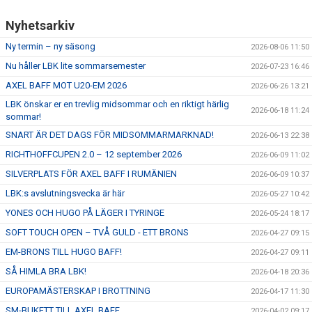
Nyhetsarkiv
ÅNGERRÄTT
Ny termin – ny säsong
2026-08-06 11:50
ENOLIV.SE
Nu håller LBK lite sommarsemester
2026-07-23 16:46
OM SKADAN ÄR FRAMME
AXEL BAFF MOT U20-EM 2026
2026-06-26 13:21
LBK önskar er en trevlig midsommar och en riktigt härlig
2026-06-18 11:24
FRÅGOR KRING FRITIDSKORTET
sommar!
SNART ÄR DET DAGS FÖR MIDSOMMARMARKNAD!
2026-06-13 22:38
RICHTHOFFCUPEN 2.0 – 12 september 2026
2026-06-09 11:02
SILVERPLATS FÖR AXEL BAFF I RUMÄNIEN
2026-06-09 10:37
LBK:s avslutningsvecka är här
2026-05-27 10:42
YONES OCH HUGO PÅ LÄGER I TYRINGE
2026-05-24 18:17
SOFT TOUCH OPEN – TVÅ GULD - ETT BRONS
2026-04-27 09:15
EM-BRONS TILL HUGO BAFF!
2026-04-27 09:11
SÅ HIMLA BRA LBK!
2026-04-18 20:36
EUROPAMÄSTERSKAP I BROTTNING
2026-04-17 11:30
SM-BUKETT TILL AXEL BAFF
2026-04-02 09:17