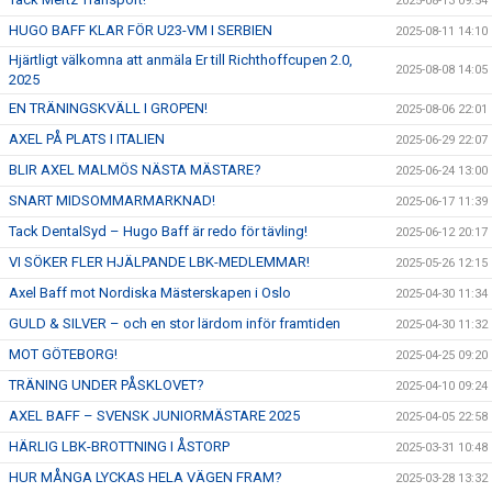
2025-08-13 09:54
HUGO BAFF KLAR FÖR U23-VM I SERBIEN
2025-08-11 14:10
Hjärtligt välkomna att anmäla Er till Richthoffcupen 2.0,
2025-08-08 14:05
2025
EN TRÄNINGSKVÄLL I GROPEN!
2025-08-06 22:01
AXEL PÅ PLATS I ITALIEN
2025-06-29 22:07
BLIR AXEL MALMÖS NÄSTA MÄSTARE?
2025-06-24 13:00
SNART MIDSOMMARMARKNAD!
2025-06-17 11:39
Tack DentalSyd – Hugo Baff är redo för tävling!
2025-06-12 20:17
VI SÖKER FLER HJÄLPANDE LBK-MEDLEMMAR!
2025-05-26 12:15
Axel Baff mot Nordiska Mästerskapen i Oslo
2025-04-30 11:34
GULD & SILVER – och en stor lärdom inför framtiden
2025-04-30 11:32
MOT GÖTEBORG!
2025-04-25 09:20
TRÄNING UNDER PÅSKLOVET?
2025-04-10 09:24
AXEL BAFF – SVENSK JUNIORMÄSTARE 2025
2025-04-05 22:58
HÄRLIG LBK-BROTTNING I ÅSTORP
2025-03-31 10:48
HUR MÅNGA LYCKAS HELA VÄGEN FRAM?
2025-03-28 13:32