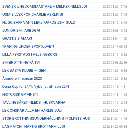
SVENSK UNGDOMSMÄSTARE – MELKER NELLSJÖ!
2023-03-20 17:46
USM-SILVER FÖR CHARLIE ASKLING!
2023-03-20 17:45
HUGO BAFF VANN LBKs FJÄRDE JSM-GULD!
2023-03-12 16:40
JUNIOR-SM I ARBOGA!
2023-03-06 13:08
GRATTIS SIAMAK!
2023-03-04 11:00
TRÄNING UNDER SPORTLOVET!
2023-02-17 09:05
LILLA FYRSTADS I HELSINGBORG!
2023-02-10 10:52
SM-BROTTNING PÅ TV!
2023-02-01 22:36
LBK BÄSTA KLUBB – IGEN!
2023-01-29 10:38
Årsmöte 7 februari 2023
2023-01-20 10:32
Dana-Cup lör 21/1, Nybörjaträff sön 22/1
2023-01-16 14:31
HISTORISK GP-VINST!
2023-01-15 11:06
TÄVLINGSÅRET INLEDS I HUSKVARNA!
2023-01-12 12:04
LBK ÖNSKAR ALLA EN HÄRLIG JUL!
2022-12-22 14:30
STOR BROTTNINGSUNDERHÅLLNING I FOLKETS HUS
2022-11-24 14:48
LAGMATCH I HÄFTIG BROTTARMILJÖ!
2022-11-22 09:15