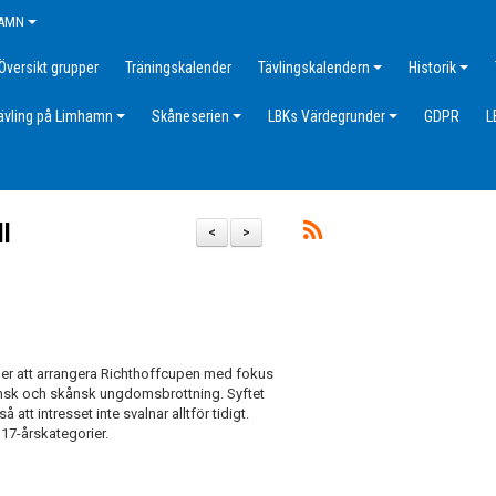
HAMN
Översikt grupper
Träningskalender
Tävlingskalendern
Historik
ävling på Limhamn
Skåneserien
LBKs Värdegrunder
GDPR
L
ll
<
>
r att arrangera Richthoffcupen med fokus
svensk och skånsk ungdomsbrottning. Syftet
 att intresset inte svalnar alltför tidigt.
 17-årskategorier.