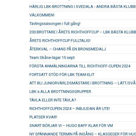
HÄRLIG LBK-BROTTNING I SVEDALA - ANDRA BÄSTA KLUBB
VÄLKOMMEN!
Tävlingssäsongen i full gång!
200 BROTTARE I ÅRETS RICHTHOFFCUP – LBK BÄSTA KLUB
ÅRETS RICHTHOFFCUP FULLTALIG!
ÅTERKVAL – CHANS PÅ EN BRONSMEDALJ
Team Skåne-läger 15 sept
FÖRSTA ANMÄLNINGARNA TILL RICHTHOFF-CUPEN 2024
FORTSATT STÖD FÖR LBK TEAM-ELIT
ATT BLI JUNIORVÄRLDSMÄSTARE I BROTTNING – LÄTT/SVÅ
LBK:s ALLA BROTTNINGSGRUPPER
TÄVLA ELLER INTE TÄVLA?
RICHTHOFFCUPEN 2024 – INBJUDAN ÄR UTE!
PLATSER KVAR!
SNART BÖRJAR VI – HUGO BAFF KLAR FÖR VM
NY SPÄNNANDE TERMIN PÅ INGÅNG – KLASSEGER FÖR HU