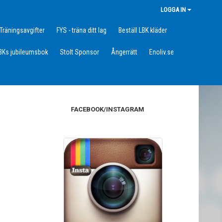
LOGGA IN
Träningsavgifter
FYS - träna ditt lag
Beställ LBK kläder
BKs jubileumsbok
Stolt Sponsor
Ångerrätt
Enoliv.se
FACEBOOK/INSTAGRAM