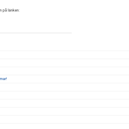
in på länken:
mmar!