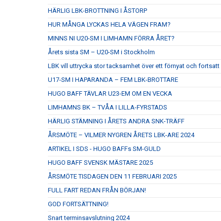
HÄRLIG LBK-BROTTNING I ÅSTORP
HUR MÅNGA LYCKAS HELA VÄGEN FRAM?
MINNS NI U20-SM I LIMHAMN FÖRRA ÅRET?
Årets sista SM – U20-SM i Stockholm
LBK vill uttrycka stor tacksamhet över ett förnyat och fort
U17-SM I HAPARANDA – FEM LBK-BROTTARE
HUGO BAFF TÄVLAR U23-EM OM EN VECKA
LIMHAMNS BK – TVÅA I LILLA-FYRSTADS
HÄRLIG STÄMNING I ÅRETS ANDRA SNK-TRÄFF
ÅRSMÖTE – VILMER NYGREN ÅRETS LBK-ARE 2024
ARTIKEL I SDS - HUGO BAFFs SM-GULD
HUGO BAFF SVENSK MÄSTARE 2025
ÅRSMÖTE TISDAGEN DEN 11 FEBRUARI 2025
FULL FART REDAN FRÅN BÖRJAN!
GOD FORTSÄTTNING!
Snart terminsavslutning 2024