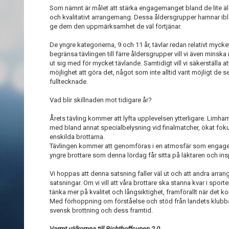
Som nämnt är målet att stärka engagemanget bland de lite ä
och kvalitativt arrangemang. Dessa åldersgrupper hamnar iblan
ge dem den uppmärksamhet de väl förtjänar.
De yngre kategorierna, 9 och 11 år, tävlar redan relativt mycket
begränsa tävlingen till färre åldersgrupper vill vi även minska
ut sig med för mycket tävlande. Samtidigt vill vi säkerställa att
möjlighet att göra det, något som inte alltid varit möjligt de s
fulltecknade.
Vad blir skillnaden mot tidigare år?
Årets tävling kommer att lyfta upplevelsen ytterligare. Limha
med bland annat specialbelysning vid finalmatcher, ökat fo
enskilda brottarna.
Tävlingen kommer att genomföras i en atmosfär som engager
yngre brottare som denna lördag får sitta på läktaren och ins
Vi hoppas att denna satsning faller väl ut och att andra arran
satsningar. Om vi vill att våra brottare ska stanna kvar i sport
tänka mer på kvalitet och långsiktighet, framförallt när det kom
Med förhoppning om förståelse och stöd från landets klubbar,
svensk brottning och dess framtid.
Varmt välkomna till Richthoffcupen 2.0