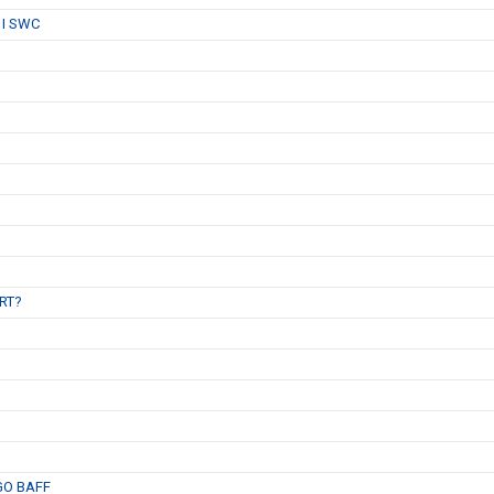
 I SWC
B
RT?
GO BAFF