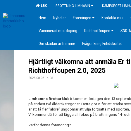
LBK
BROTTNING LIMHAMN
KAMPSPORT LIM
Hem
Nyheter
Föreningen
Kontakta oss
Vaccinerad mot doping
Richthoffcupen
SNK-T
Om skadan är framme
Frågor kring Fritidskortet
Hjärtligt välkomna att anmäla Er ti
Richthoffcupen 2.0, 2025
2025-08-08 14:05
Limhamns Brottarklubb
kommer lördagen den 13 septembe
på endast två ålderskategorier. Detta gör vi för att stärka 
är att få fler ”äldre” ungdomar att vilja fortsätta med sporten, så
Vi kommer därför att lägga all fokus på brottningens 14- och
Varför denna förändring?