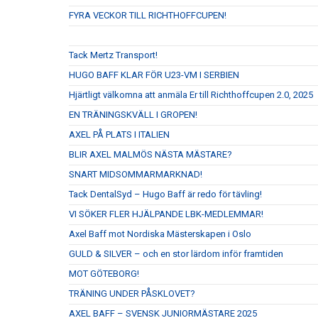
FYRA VECKOR TILL RICHTHOFFCUPEN!
Tack Mertz Transport!
HUGO BAFF KLAR FÖR U23-VM I SERBIEN
Hjärtligt välkomna att anmäla Er till Richthoffcupen 2.0, 2025
EN TRÄNINGSKVÄLL I GROPEN!
AXEL PÅ PLATS I ITALIEN
BLIR AXEL MALMÖS NÄSTA MÄSTARE?
SNART MIDSOMMARMARKNAD!
Tack DentalSyd – Hugo Baff är redo för tävling!
VI SÖKER FLER HJÄLPANDE LBK-MEDLEMMAR!
Axel Baff mot Nordiska Mästerskapen i Oslo
GULD & SILVER – och en stor lärdom inför framtiden
MOT GÖTEBORG!
TRÄNING UNDER PÅSKLOVET?
AXEL BAFF – SVENSK JUNIORMÄSTARE 2025