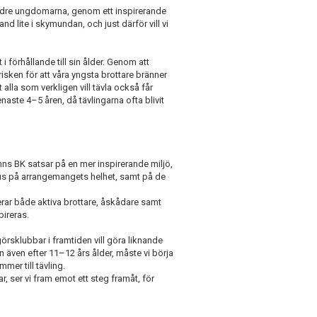
ldre ungdomarna, genom ett inspirerande
d lite i skymundan, och just därför vill vi
 i förhållande till sin ålder. Genom att
 risken för att våra yngsta brottare bränner
 alla som verkligen vill tävla också får
enaste 4–5 åren, då tävlingarna ofta blivit
mns BK satsar på en mer inspirerande miljö,
kus på arrangemangets helhet, samt på de
ar både aktiva brottare, åskådare samt
pireras.
görsklubbar i framtiden vill göra liknande
en även efter 11–12 års ålder, måste vi börja
mer till tävling.
 ser vi fram emot ett steg framåt, för