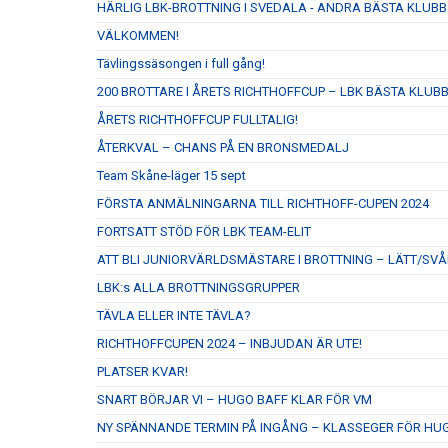
HÄRLIG LBK-BROTTNING I SVEDALA - ANDRA BÄSTA KLUBB
VÄLKOMMEN!
Tävlingssäsongen i full gång!
200 BROTTARE I ÅRETS RICHTHOFFCUP – LBK BÄSTA KLUB
ÅRETS RICHTHOFFCUP FULLTALIG!
ÅTERKVAL – CHANS PÅ EN BRONSMEDALJ
Team Skåne-läger 15 sept
FÖRSTA ANMÄLNINGARNA TILL RICHTHOFF-CUPEN 2024
FORTSATT STÖD FÖR LBK TEAM-ELIT
ATT BLI JUNIORVÄRLDSMÄSTARE I BROTTNING – LÄTT/SVÅ
LBK:s ALLA BROTTNINGSGRUPPER
TÄVLA ELLER INTE TÄVLA?
RICHTHOFFCUPEN 2024 – INBJUDAN ÄR UTE!
PLATSER KVAR!
SNART BÖRJAR VI – HUGO BAFF KLAR FÖR VM
NY SPÄNNANDE TERMIN PÅ INGÅNG – KLASSEGER FÖR HU