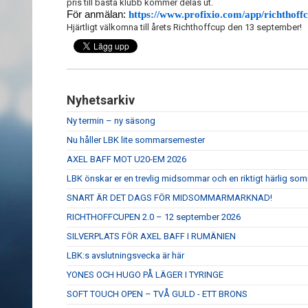
pris till bästa klubb kommer delas ut.
För anmälan:
https://www.profixio.com/app/richthoff
Hjärtligt välkomna till årets Richthoffcup den 13 september!
Nyhetsarkiv
Ny termin – ny säsong
Nu håller LBK lite sommarsemester
AXEL BAFF MOT U20-EM 2026
LBK önskar er en trevlig midsommar och en riktigt härlig so
SNART ÄR DET DAGS FÖR MIDSOMMARMARKNAD!
RICHTHOFFCUPEN 2.0 – 12 september 2026
SILVERPLATS FÖR AXEL BAFF I RUMÄNIEN
LBK:s avslutningsvecka är här
YONES OCH HUGO PÅ LÄGER I TYRINGE
SOFT TOUCH OPEN – TVÅ GULD - ETT BRONS