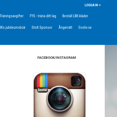
LOGGA IN
Träningsavgifter
FYS - träna ditt lag
Beställ LBK kläder
BKs jubileumsbok
Stolt Sponsor
Ångerrätt
Enoliv.se
FACEBOOK/INSTAGRAM