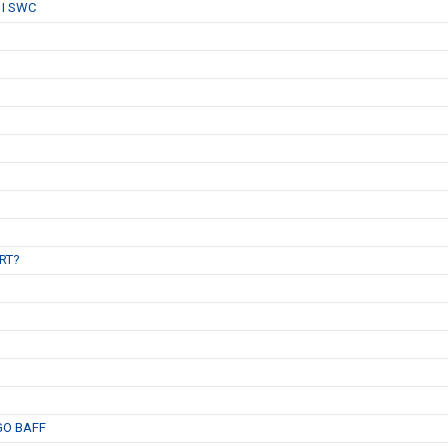
 I SWC
B
RT?
GO BAFF