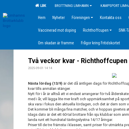
LBK
BROTTNING LIMHAMN
KAMPSPORT LIM
Hem
Nyheter
Föreningen
Kontakta oss
Vaccinerad mot doping
Richthoffcupen
SNK-T
Om skadan är framme
Frågor kring Fritidskortet
Två veckor kvar - Richthoffcupen
2025-09-01 14:14
Nästa lördag (13/9)
är det då äntligen dags för Richthoffcu
kvar tills anmälan stänger.
Nytt för i år är alltså att vi endast arrangerar för två ålderskat
med i år, vill lägga lite mer kraft och uppmärksamhet på spo
ska vara i fokus den aktuella lördagen, och det är dem som v
Det kommer bli många fina matcher, och vi hoppas givetvis at
Idags dato är det ett 60-tal brottare från sju klubbar som anmä
landa runt ett hundratal tävlingslystna 14/17 åringar.
Priser till de tre främsta i klassen, samt priser för utmärkta p