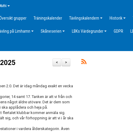
HAMN
Översikt grupper
Träningskalender
Tävlingskalendern
Historik
ävling på Limhamn
Skåneserien
LBKs Värdegrunder
GDPR
L
 2025
<
>
pen 2.0. Det är idag måndag exakt en vecka
egorier, 14 samt 17. Tanken är att vi från och
rtens något äldre utövare. Det är dem som
i ska applådera och heja på.
t flertalet klubbar kommer anmäla sig.
lt sig, och vår förhoppning är att vi i år ska
restationer i vardera ålderskategorin. Även