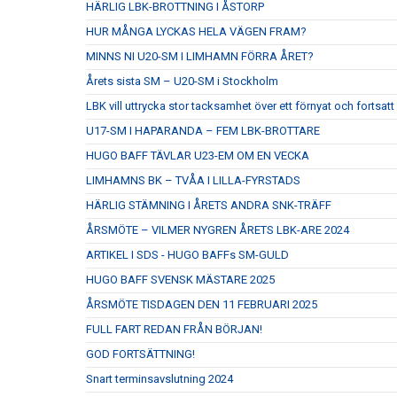
HÄRLIG LBK-BROTTNING I ÅSTORP
HUR MÅNGA LYCKAS HELA VÄGEN FRAM?
MINNS NI U20-SM I LIMHAMN FÖRRA ÅRET?
Årets sista SM – U20-SM i Stockholm
LBK vill uttrycka stor tacksamhet över ett förnyat och fort
U17-SM I HAPARANDA – FEM LBK-BROTTARE
HUGO BAFF TÄVLAR U23-EM OM EN VECKA
LIMHAMNS BK – TVÅA I LILLA-FYRSTADS
HÄRLIG STÄMNING I ÅRETS ANDRA SNK-TRÄFF
ÅRSMÖTE – VILMER NYGREN ÅRETS LBK-ARE 2024
ARTIKEL I SDS - HUGO BAFFs SM-GULD
HUGO BAFF SVENSK MÄSTARE 2025
ÅRSMÖTE TISDAGEN DEN 11 FEBRUARI 2025
FULL FART REDAN FRÅN BÖRJAN!
GOD FORTSÄTTNING!
Snart terminsavslutning 2024