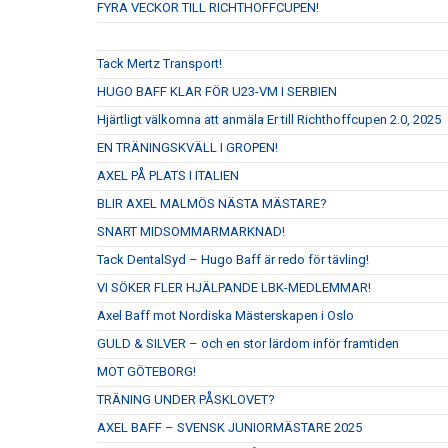
FYRA VECKOR TILL RICHTHOFFCUPEN!
Tack Mertz Transport!
HUGO BAFF KLAR FÖR U23-VM I SERBIEN
Hjärtligt välkomna att anmäla Er till Richthoffcupen 2.0, 2025
EN TRÄNINGSKVÄLL I GROPEN!
AXEL PÅ PLATS I ITALIEN
BLIR AXEL MALMÖS NÄSTA MÄSTARE?
SNART MIDSOMMARMARKNAD!
Tack DentalSyd – Hugo Baff är redo för tävling!
VI SÖKER FLER HJÄLPANDE LBK-MEDLEMMAR!
Axel Baff mot Nordiska Mästerskapen i Oslo
GULD & SILVER – och en stor lärdom inför framtiden
MOT GÖTEBORG!
TRÄNING UNDER PÅSKLOVET?
AXEL BAFF – SVENSK JUNIORMÄSTARE 2025