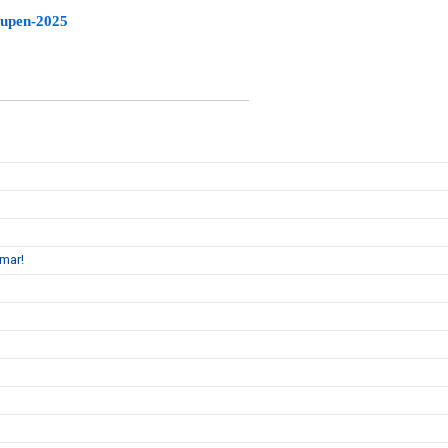
cupen-2025
mmar!