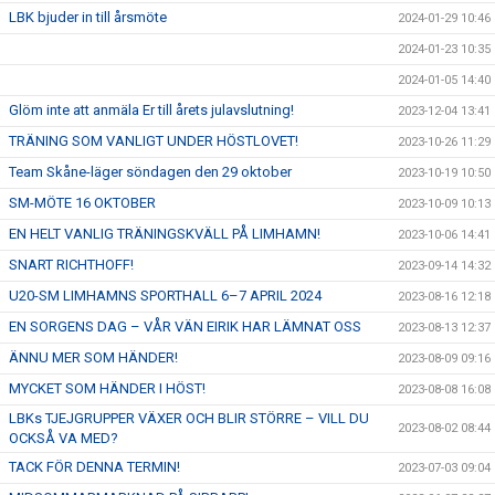
LBK bjuder in till årsmöte
2024-01-29 10:46
2024-01-23 10:35
2024-01-05 14:40
Glöm inte att anmäla Er till årets julavslutning!
2023-12-04 13:41
TRÄNING SOM VANLIGT UNDER HÖSTLOVET!
2023-10-26 11:29
Team Skåne-läger söndagen den 29 oktober
2023-10-19 10:50
SM-MÖTE 16 OKTOBER
2023-10-09 10:13
EN HELT VANLIG TRÄNINGSKVÄLL PÅ LIMHAMN!
2023-10-06 14:41
SNART RICHTHOFF!
2023-09-14 14:32
U20-SM LIMHAMNS SPORTHALL 6–7 APRIL 2024
2023-08-16 12:18
EN SORGENS DAG – VÅR VÄN EIRIK HAR LÄMNAT OSS
2023-08-13 12:37
ÄNNU MER SOM HÄNDER!
2023-08-09 09:16
MYCKET SOM HÄNDER I HÖST!
2023-08-08 16:08
LBKs TJEJGRUPPER VÄXER OCH BLIR STÖRRE – VILL DU
2023-08-02 08:44
OCKSÅ VA MED?
TACK FÖR DENNA TERMIN!
2023-07-03 09:04