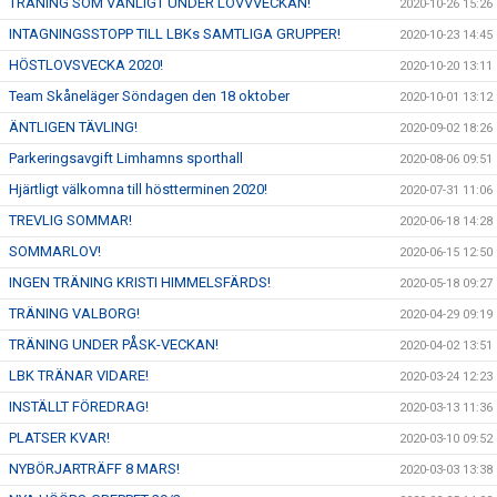
TRÄNING SOM VANLIGT UNDER LOVVVECKAN!
2020-10-26 15:26
INTAGNINGSSTOPP TILL LBKs SAMTLIGA GRUPPER!
2020-10-23 14:45
HÖSTLOVSVECKA 2020!
2020-10-20 13:11
Team Skåneläger Söndagen den 18 oktober
2020-10-01 13:12
ÄNTLIGEN TÄVLING!
2020-09-02 18:26
Parkeringsavgift Limhamns sporthall
2020-08-06 09:51
Hjärtligt välkomna till höstterminen 2020!
2020-07-31 11:06
TREVLIG SOMMAR!
2020-06-18 14:28
SOMMARLOV!
2020-06-15 12:50
INGEN TRÄNING KRISTI HIMMELSFÄRDS!
2020-05-18 09:27
TRÄNING VALBORG!
2020-04-29 09:19
TRÄNING UNDER PÅSK-VECKAN!
2020-04-02 13:51
LBK TRÄNAR VIDARE!
2020-03-24 12:23
INSTÄLLT FÖREDRAG!
2020-03-13 11:36
PLATSER KVAR!
2020-03-10 09:52
NYBÖRJARTRÄFF 8 MARS!
2020-03-03 13:38