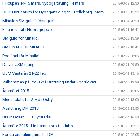
FT-cupen 14-15 mars/Nybörjartävling 14 mars
2015-03-09 12:30
OBS! Nytt datum för Nybörjartävlingen i Trelleborg i Mars
2015-03-05 15:27
Mihailos SM guld i tidningen!
2015-03-04 20:20
Fina resultat i Höörsgreppet!
2015-03-01 16:41
SM guld för Mihailo!
2015-02-22 13:39
SM FINAL FÖR MIHAILO!
2015-02-22 10:41
Poolfinal för Mihailo!
2015-02-22 08:05
Då var USM igång!
2015-02-21 09:50
USM Västerås 21-22 feb
2015-02-19 13:16
Välkommen på Prova-på Brottning under Sportlovet!
2015-02-16 12:28
Årsmötet 2015
2015-02-13 15:05
Medaljplats för Arvid i Osby!
2015-02-09 13:00
Avslutning DM 2015!
2015-02-02 13:53
Bra insatser i Lilla Fyrstads!
2015-01-24 16:53
Årsmöte 2015 - Limhamns brottarklubb
2015-01-23 12:17
Första anmälningarna till DM..
2015-01-20 22:05