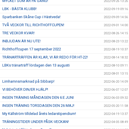
MYCKET SOM ÄR PÅ GÅNG!
2022-09-26 13:26
LBK - BÄSTA KLUBB!
2022-09-19 09:16
Sparbanken Skåne Cup i Hästveda!
2022-09-09 14:56
TVÅ VECKOR TILL RICHTHOFFCUPEN!
2022-09-01 14:00
TRE VECKOR KVAR!
2022-08-26 14:15
INBJUDAN ÄR NU UTE!
2022-08-23 13:22
Richthoffcupen 17 september 2022
2022-08-19 10:37
TRÄNARTRÄFFEN ÄR KLAR, VI ÄR REDO FÖR HT-22!
2022-08-14 18:32
LBKs tränarträff lördagen den 13 augusti
2022-08-10 09:11
2022-08-01 13:15
Limhamnsmarknad på Sibbarp!
2022-06-20 14:09
VI BEHÖVER DIN/ER HJÄLP!
2022-06-07 12:07
INGEN TRÄNING MÅNDAGEN DEN 6:E JUNI
2022-06-03 09:32
INGEN TRÄNING TORSDAGEN DEN 26 MAJ!
2022-05-20 11:58
My Källström tilldelad årets ledarstipendium!
2022-04-19 13:37
TRÄNINGSTIDER UNDER PÅSK-VECKAN!
2022-04-05 08:49