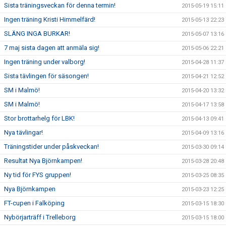
Sista träningsveckan för denna termin!
2015-05-19 15:11
Ingen träning Kristi Himmelfärd!
2015-05-13 22:23
SLÄNG INGA BURKAR!
2015-05-07 13:16
7 maj sista dagen att anmäla sig!
2015-05-06 22:21
Ingen träning under valborg!
2015-04-28 11:37
Sista tävlingen för säsongen!
2015-04-21 12:52
SM i Malmö!
2015-04-20 13:32
SM i Malmö!
2015-04-17 13:58
Stor brottarhelg för LBK!
2015-04-13 09:41
Nya tävlingar!
2015-04-09 13:16
Träningstider under påskveckan!
2015-03-30 09:14
Resultat Nya Björnkampen!
2015-03-28 20:48
Ny tid för FYS gruppen!
2015-03-25 08:35
Nya Björnkampen
2015-03-23 12:25
FT-cupen i Falköping
2015-03-15 18:30
Nybörjarträff i Trelleborg
2015-03-15 18:00