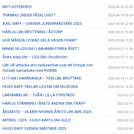
MOT GÖTEBORG!
2025-04-25 09:20
TRÄNING UNDER PÅSKLOVET?
2025-04-10 09:24
AXEL BAFF – SVENSK JUNIORMÄSTARE 2025
2025-04-05 22:58
HÄRLIG LBK-BROTTNING I ÅSTORP
2025-03-31 10:48
HUR MÅNGA LYCKAS HELA VÄGEN FRAM?
2025-03-28 13:32
MINNS NI U20-SM I LIMHAMN FÖRRA ÅRET?
2025-03-27 11:34
Årets sista SM – U20-SM i Stockholm
2025-03-27 11:32
LBK vill uttrycka stor tacksamhet över ett förnyat och
2025-03-18 09:16
fortsatt samarbete med ROBAB
U17-SM I HAPARANDA – FEM LBK-BROTTARE
2025-03-10 11:29
HUGO BAFF TÄVLAR U23-EM OM EN VECKA
2025-03-05 14:54
LIMHAMNS BK – TVÅA I LILLA-FYRSTADS
2025-02-23
HÄRLIG STÄMNING I ÅRETS ANDRA SNK-TRÄFF
2025-02-16
ÅRSMÖTE – VILMER NYGREN ÅRETS LBK-ARE 2024
2025-02-12
ARTIKEL I SDS - HUGO BAFFs SM-GULD
2025-02-10
HUGO BAFF SVENSK MÄSTARE 2025
2025-02-09