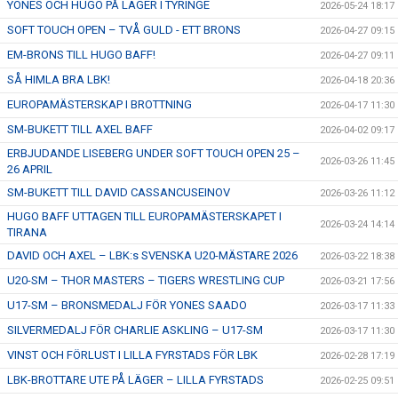
YONES OCH HUGO PÅ LÄGER I TYRINGE
2026-05-24 18:17
SOFT TOUCH OPEN – TVÅ GULD - ETT BRONS
ÅNGERRÄTT
2026-04-27 09:15
EM-BRONS TILL HUGO BAFF!
2026-04-27 09:11
ENOLIV.SE
SÅ HIMLA BRA LBK!
2026-04-18 20:36
EUROPAMÄSTERSKAP I BROTTNING
2026-04-17 11:30
OM SKADAN ÄR FRAMME
SM-BUKETT TILL AXEL BAFF
2026-04-02 09:17
FRÅGOR KRING FRITIDSKORTET
ERBJUDANDE LISEBERG UNDER SOFT TOUCH OPEN 25 –
2026-03-26 11:45
26 APRIL
SM-BUKETT TILL DAVID CASSANCUSEINOV
2026-03-26 11:12
HUGO BAFF UTTAGEN TILL EUROPAMÄSTERSKAPET I
2026-03-24 14:14
TIRANA
DAVID OCH AXEL – LBK:s SVENSKA U20-MÄSTARE 2026
2026-03-22 18:38
U20-SM – THOR MASTERS – TIGERS WRESTLING CUP
2026-03-21 17:56
U17-SM – BRONSMEDALJ FÖR YONES SAADO
2026-03-17 11:33
SILVERMEDALJ FÖR CHARLIE ASKLING – U17-SM
2026-03-17 11:30
VINST OCH FÖRLUST I LILLA FYRSTADS FÖR LBK
2026-02-28 17:19
LBK-BROTTARE UTE PÅ LÄGER – LILLA FYRSTADS
2026-02-25 09:51