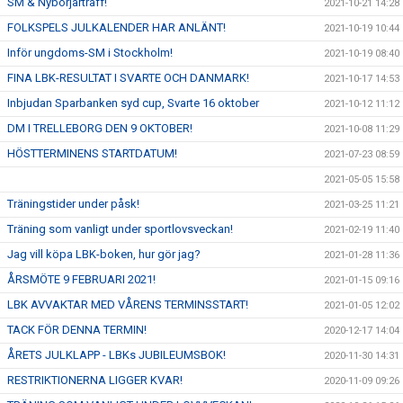
SM & Nybörjarträff!
2021-10-21 14:28
FOLKSPELS JULKALENDER HAR ANLÄNT!
2021-10-19 10:44
Inför ungdoms-SM i Stockholm!
2021-10-19 08:40
FINA LBK-RESULTAT I SVARTE OCH DANMARK!
2021-10-17 14:53
Inbjudan Sparbanken syd cup, Svarte 16 oktober
2021-10-12 11:12
DM I TRELLEBORG DEN 9 OKTOBER!
2021-10-08 11:29
HÖSTTERMINENS STARTDATUM!
2021-07-23 08:59
2021-05-05 15:58
Träningstider under påsk!
2021-03-25 11:21
Träning som vanligt under sportlovsveckan!
2021-02-19 11:40
Jag vill köpa LBK-boken, hur gör jag?
2021-01-28 11:36
ÅRSMÖTE 9 FEBRUARI 2021!
2021-01-15 09:16
LBK AVVAKTAR MED VÅRENS TERMINSSTART!
2021-01-05 12:02
TACK FÖR DENNA TERMIN!
2020-12-17 14:04
ÅRETS JULKLAPP - LBKs JUBILEUMSBOK!
2020-11-30 14:31
RESTRIKTIONERNA LIGGER KVAR!
2020-11-09 09:26