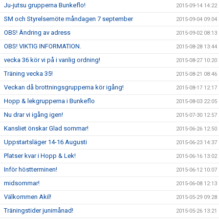
Ju-jutsu grupperna Bunkeflo!
2015-09-14 14:22
SM och Styrelsemöte måndagen 7 september
2015-09-04 09:04
OBS! Ändring av adress
2015-09-02 08:13
OBS! VIKTIG INFORMATION.
2015-08-28 13:44
vecka 36 kör vi på i vanlig ordning!
2015-08-27 10:20
Träning vecka 35!
2015-08-21 08:46
Veckan då brottningsgrupperna kör igång!
2015-08-17 12:17
Hopp & lekgrupperna i Bunkeflo
2015-08-03 22:05
Nu drar vi igång igen!
2015-07-30 12:57
Kansliet önskar Glad sommar!
2015-06-26 12:50
Uppstartsläger 14-16 Augusti
2015-06-23 14:37
Platser kvar i Hopp & Lek!
2015-06-16 13:02
Inför höstterminen!
2015-06-12 10:07
midsommar!
2015-06-08 12:13
Välkommen Akil!
2015-05-29 09:28
Träningstider junimånad!
2015-05-26 13:21