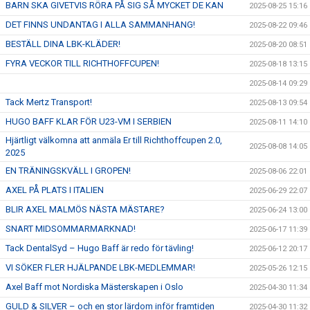
BARN SKA GIVETVIS RÖRA PÅ SIG SÅ MYCKET DE KAN
2025-08-25 15:16
DET FINNS UNDANTAG I ALLA SAMMANHANG!
2025-08-22 09:46
BESTÄLL DINA LBK-KLÄDER!
2025-08-20 08:51
FYRA VECKOR TILL RICHTHOFFCUPEN!
2025-08-18 13:15
2025-08-14 09:29
Tack Mertz Transport!
2025-08-13 09:54
HUGO BAFF KLAR FÖR U23-VM I SERBIEN
2025-08-11 14:10
Hjärtligt välkomna att anmäla Er till Richthoffcupen 2.0,
2025-08-08 14:05
2025
EN TRÄNINGSKVÄLL I GROPEN!
2025-08-06 22:01
AXEL PÅ PLATS I ITALIEN
2025-06-29 22:07
BLIR AXEL MALMÖS NÄSTA MÄSTARE?
2025-06-24 13:00
SNART MIDSOMMARMARKNAD!
2025-06-17 11:39
Tack DentalSyd – Hugo Baff är redo för tävling!
2025-06-12 20:17
VI SÖKER FLER HJÄLPANDE LBK-MEDLEMMAR!
2025-05-26 12:15
Axel Baff mot Nordiska Mästerskapen i Oslo
2025-04-30 11:34
GULD & SILVER – och en stor lärdom inför framtiden
2025-04-30 11:32