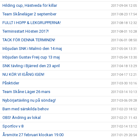
Hilding cup, Hästveda för killar
2017-09-04 12:05
Team Skåneläger 2 september
2017-08-23 17:54
FULLT I HOPP & LEKGRUPPERNA!
2017-08-18 12:32
Terminsstart Hösten 2017!
2017-08-01 10:28
TACK FÖR DENNA TERMINEN!
2017-06-01 08:50
Inbjudan SNK i Malmö den 14 maj
2017-05-04 13:31
Inbjudan Gustav Freij cup 13 maj
2017-05-04 13:30
SNK tävling i Bjärred den 23 april
2017-04-18 13:29
NU KÖR VI IGÅNG IGEN!
2017-04-17 12:21
Påsktider
2017-03-30 10:16
Team Skåne Läger 26 mars
2017-03-14 10:13
Nybörjartävling nu på söndag!
2017-03-06 09:28
Barn med särskilda behov
2017-02-23 18:52
OBS! Ändring av lokal
2017-02-21 11:43
Sportlov v 8
2017-02-14 13:12
Årsmöte 27 februari klockan 19.00
2017-01-29 20:54