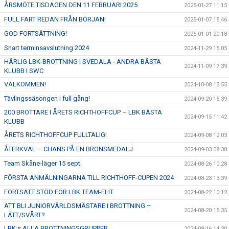
ÅRSMÖTE TISDAGEN DEN 11 FEBRUARI 2025
2025-01-27 11:15
FULL FART REDAN FRÅN BÖRJAN!
2025-01-07 15:46
GOD FORTSÄTTNING!
2025-01-01 20:18
Snart terminsavslutning 2024
2024-11-29 15:05
HÄRLIG LBK-BROTTNING I SVEDALA - ANDRA BÄSTA
2024-11-09 17:39
KLUBB I SWC
VÄLKOMMEN!
2024-10-08 13:55
Tävlingssäsongen i full gång!
2024-09-20 15:39
200 BROTTARE I ÅRETS RICHTHOFFCUP – LBK BÄSTA
2024-09-15 11:42
KLUBB
ÅRETS RICHTHOFFCUP FULLTALIG!
2024-09-08 12:03
ÅTERKVAL – CHANS PÅ EN BRONSMEDALJ
2024-09-03 08:38
Team Skåne-läger 15 sept
2024-08-26 10:28
FÖRSTA ANMÄLNINGARNA TILL RICHTHOFF-CUPEN 2024
2024-08-23 13:39
FORTSATT STÖD FÖR LBK TEAM-ELIT
2024-08-22 10:12
ATT BLI JUNIORVÄRLDSMÄSTARE I BROTTNING –
2024-08-20 15:35
LÄTT/SVÅRT?
LBK:s ALLA BROTTNINGSGRUPPER
2024-08-16 14:30