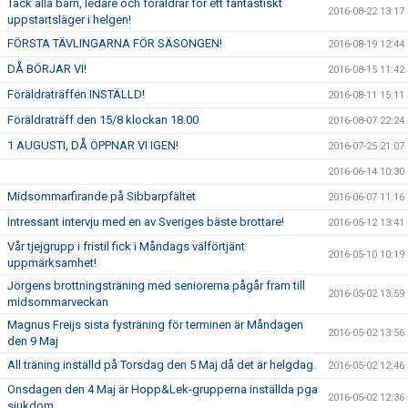
Tack alla barn, ledare och föräldrar för ett fantastiskt
2016-08-22 13:17
uppstartsläger i helgen!
FÖRSTA TÄVLINGARNA FÖR SÄSONGEN!
2016-08-19 12:44
DÅ BÖRJAR VI!
2016-08-15 11:42
Föräldraträffen INSTÄLLD!
2016-08-11 15:11
Föräldraträff den 15/8 klockan 18.00
2016-08-07 22:24
1 AUGUSTI, DÅ ÖPPNAR VI IGEN!
2016-07-25 21:07
2016-06-14 10:30
Midsommarfirande på Sibbarpfältet
2016-06-07 11:16
Intressant intervju med en av Sveriges bäste brottare!
2016-05-12 13:41
Vår tjejgrupp i fristil fick i Måndags välförtjänt
2016-05-10 10:19
uppmärksamhet!
Jörgens brottningsträning med seniorerna pågår fram till
2016-05-02 13:59
midsommarveckan
Magnus Freijs sista fysträning för terminen är Måndagen
2016-05-02 13:56
den 9 Maj
All träning inställd på Torsdag den 5 Maj då det är helgdag.
2016-05-02 12:46
Onsdagen den 4 Maj är Hopp&Lek-grupperna inställda pga
2016-05-02 12:36
sjukdom