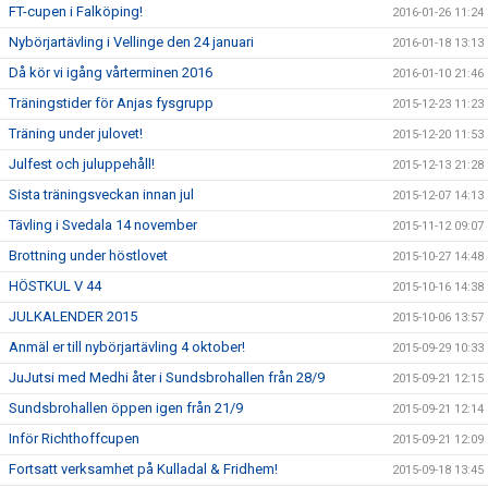
FT-cupen i Falköping!
2016-01-26 11:24
Nybörjartävling i Vellinge den 24 januari
2016-01-18 13:13
Då kör vi igång vårterminen 2016
2016-01-10 21:46
Träningstider för Anjas fysgrupp
2015-12-23 11:23
Träning under julovet!
2015-12-20 11:53
Julfest och juluppehåll!
2015-12-13 21:28
Sista träningsveckan innan jul
2015-12-07 14:13
Tävling i Svedala 14 november
2015-11-12 09:07
Brottning under höstlovet
2015-10-27 14:48
HÖSTKUL V 44
2015-10-16 14:38
JULKALENDER 2015
2015-10-06 13:57
Anmäl er till nybörjartävling 4 oktober!
2015-09-29 10:33
JuJutsi med Medhi åter i Sundsbrohallen från 28/9
2015-09-21 12:15
Sundsbrohallen öppen igen från 21/9
2015-09-21 12:14
Inför Richthoffcupen
2015-09-21 12:09
Fortsatt verksamhet på Kulladal & Fridhem!
2015-09-18 13:45