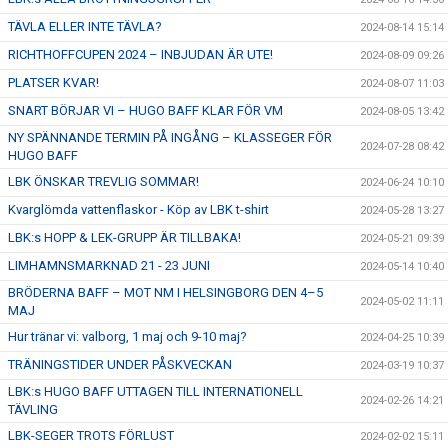
TÄVLA ELLER INTE TÄVLA?
2024-08-14 15:14
RICHTHOFFCUPEN 2024 – INBJUDAN ÄR UTE!
2024-08-09 09:26
PLATSER KVAR!
2024-08-07 11:03
SNART BÖRJAR VI – HUGO BAFF KLAR FÖR VM
2024-08-05 13:42
NY SPÄNNANDE TERMIN PÅ INGÅNG – KLASSEGER FÖR
2024-07-28 08:42
HUGO BAFF
LBK ÖNSKAR TREVLIG SOMMAR!
2024-06-24 10:10
Kvarglömda vattenflaskor - Köp av LBK t-shirt
2024-05-28 13:27
LBK:s HOPP & LEK-GRUPP ÄR TILLBAKA!
2024-05-21 09:39
LIMHAMNSMARKNAD 21 - 23 JUNI
2024-05-14 10:40
BRÖDERNA BAFF – MOT NM I HELSINGBORG DEN 4–5
2024-05-02 11:11
MAJ
Hur tränar vi: valborg, 1 maj och 9-10 maj?
2024-04-25 10:39
TRÄNINGSTIDER UNDER PÅSKVECKAN
2024-03-19 10:37
LBK:s HUGO BAFF UTTAGEN TILL INTERNATIONELL
2024-02-26 14:21
TÄVLING
LBK-SEGER TROTS FÖRLUST
2024-02-02 15:11