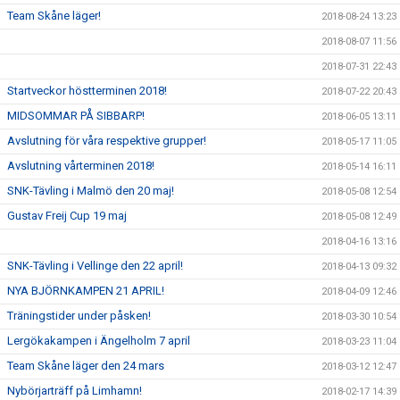
Team Skåne läger!
2018-08-24 13:23
2018-08-07 11:56
2018-07-31 22:43
Startveckor höstterminen 2018!
2018-07-22 20:43
MIDSOMMAR PÅ SIBBARP!
2018-06-05 13:11
Avslutning för våra respektive grupper!
2018-05-17 11:05
Avslutning vårterminen 2018!
2018-05-14 16:11
SNK-Tävling i Malmö den 20 maj!
2018-05-08 12:54
Gustav Freij Cup 19 maj
2018-05-08 12:49
2018-04-16 13:16
SNK-Tävling i Vellinge den 22 april!
2018-04-13 09:32
NYA BJÖRNKAMPEN 21 APRIL!
2018-04-09 12:46
Träningstider under påsken!
2018-03-30 10:54
Lergökakampen i Ängelholm 7 april
2018-03-23 11:04
Team Skåne läger den 24 mars
2018-03-12 12:47
Nybörjarträff på Limhamn!
2018-02-17 14:39