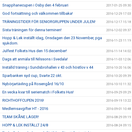
Snapphanecupen i Osby den 4 februari
2017-01-25 09:30
God fortsättning och välkommen tillbaka!
2016-12-29 17:03
TRÄNINGSTIDER FÖR SENIORGRUPPEN UNDER JULEN!
2016-12-17 15:18
Sista träningen för denna terminen!
2016-12-02 09:37
Hopp & Lek inställt idag, Onsdagen den 23 November, pga
2016-11-23 11:19
sjukdom.
Julfest Folkets Hus den 15 december!
2016-11-14 14:02
Dags att anmäla till Nilssons i Svedala!
2016-11-03 12:06
Inställd träning i Sundsbrohallen v 43 och höstlov v 44
2016-10-20 16:06
Sparbanken syd cup, Svarte 22 okt.
2016-10-20 09:39
Nybörjartävling på Rosengård 16/10
2016-10-10 11:32
En vecka kvar till seriematch i Folkets Hus!
2016-09-29 09:29
RICHTHOFFCUPEN 2016!
2016-09-19 13:22
Medlemsavgifter HT - 2016
2016-09-01 10:48
TEAM SKÅNE LÄGER!
2016-08-29 09:19
HOPP & LEK INSTÄLLT 24/8
2016-08-24 09:15