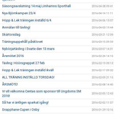
Säsongsavslutning 14 maj Limhamns Sporthall
2016-04-28 09:41
Nya Björnkampen 23/4
2016-04-14 11:11
Hopp & Lek träningen inställd 6/4
2016-04-06 13:07
Anmälan till tävling!
2016-04-03 19:44
Skärtorsdag
2016-03-21 12:09
Träningsuppehåll påsklovet
2016-03-15 09:59
Nybörjartävling i Svarte den 13 mars
2016-03-07 14:01
Årsmötet 2016
2016-02-24 14:15
Tävling: Höörsgreppet 27 feb
2016-02-19 09:13
Hopp & Lek träningen inställd ikväll
2016-02-17 09:32
ALL TRÄNING INSTÄLLD TORSDAG!
2016-02-09 21:15
ÅRSMÖTE!
2016-02-08 14:40
Vi vill välkomna Centas som sponsor till Ungdoms SM
2016-02-05 12:43
2016!
Så har vi äntligen sparkat igång!
2016-02-02 11:07
Snapphane-Cupen i Osby
2016-01-29 10:16