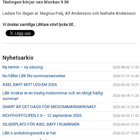
TRÄNINGSAVGIFTER
Tävlingen börjar sen klockan 9.30
Ledare för dagen är: Magnus Freij, Alf Andersson och Nathalie Andersson
FYS - TRÄNA DITT LAG
Vi önskar samtliga LBKare stort lycka till...
BESTÄLL LBK KLÄDER
VACCINERAD MOT DOPING
RICHTHOFFCUPEN
Nyhetsarkiv
Ny termin – ny säsong
2026-08-06 11:50
SNK-TÄVLING PÅ LIMHAMN
Nu håller LBK lite sommarsemester
2026-07-23 16:46
SKÅNESERIEN
AXEL BAFF MOT U20-EM 2026
2026-06-26 13:21
LBK önskar er en trevlig midsommar och en riktigt härlig
2026-06-18 11:24
LBKS VÄRDEGRUNDER
sommar!
SNART ÄR DET DAGS FÖR MIDSOMMARMARKNAD!
2026-06-13 22:38
GDPR
RICHTHOFFCUPEN 2.0 – 12 september 2026
2026-06-09 11:02
SILVERPLATS FÖR AXEL BAFF I RUMÄNIEN
LBKS JUBILEUMSBOK
2026-06-09 10:37
LBK:s avslutningsvecka är här
2026-05-27 10:42
STOLT SPONSOR