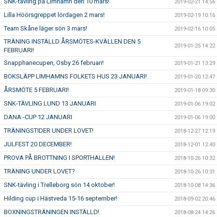
SNK-tävling på Limhamn den 10 mars!
2019-02-21 14:56
Lilla Höörsgreppet lördagen 2 mars!
2019-02-19 10:16
Team Skåne läger sön 3 mars!
2019-02-16 10:05
TRÄNING INSTÄLLD ÅRSMÖTES-KVÄLLEN DEN 5
2019-01-25 14:22
FEBRUARI!
Snapphanecupen, Osby 26 februari!
2019-01-21 13:29
BOKSLÄPP LIMHAMNS FOLKETS HUS 23 JANUARI!
2019-01-20 12:47
ÅRSMÖTE 5 FEBRUARI!
2019-01-18 09:30
SNK-TÄVLING LUND 13 JANUARI
2019-01-06 19:02
DANA -CUP 12 JANUARI
2019-01-06 19:00
TRÄNINGSTIDER UNDER LOVET!
2018-12-27 12:19
JULFEST 20 DECEMBER!
2018-12-01 12:40
PROVA PÅ BROTTNING I SPORTHALLEN!
2018-10-26 10:32
TRÄNING UNDER LOVET?
2018-10-26 10:31
SNK-tävling i Trelleborg sön 14 oktober!
2018-10-08 14:36
Hilding cup i Hästveda 15-16 september!
2018-09-02 20:46
BOXNINGSTRÄNINGEN INSTÄLLD!
2018-08-24 14:26