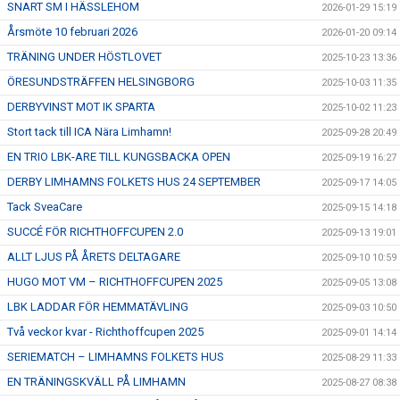
SNART SM I HÄSSLEHOM
2026-01-29 15:19
Årsmöte 10 februari 2026
2026-01-20 09:14
TRÄNING UNDER HÖSTLOVET
2025-10-23 13:36
ÖRESUNDSTRÄFFEN HELSINGBORG
2025-10-03 11:35
DERBYVINST MOT IK SPARTA
2025-10-02 11:23
Stort tack till ICA Nära Limhamn!
2025-09-28 20:49
EN TRIO LBK-ARE TILL KUNGSBACKA OPEN
2025-09-19 16:27
DERBY LIMHAMNS FOLKETS HUS 24 SEPTEMBER
2025-09-17 14:05
Tack SveaCare
2025-09-15 14:18
SUCCÉ FÖR RICHTHOFFCUPEN 2.0
2025-09-13 19:01
ALLT LJUS PÅ ÅRETS DELTAGARE
2025-09-10 10:59
HUGO MOT VM – RICHTHOFFCUPEN 2025
2025-09-05 13:08
LBK LADDAR FÖR HEMMATÄVLING
2025-09-03 10:50
Två veckor kvar - Richthoffcupen 2025
2025-09-01 14:14
SERIEMATCH – LIMHAMNS FOLKETS HUS
2025-08-29 11:33
EN TRÄNINGSKVÄLL PÅ LIMHAMN
2025-08-27 08:38