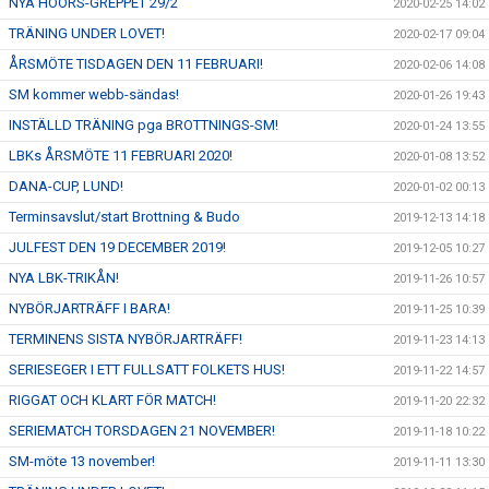
NYA HÖÖRS-GREPPET 29/2
2020-02-25 14:02
TRÄNING UNDER LOVET!
2020-02-17 09:04
ÅRSMÖTE TISDAGEN DEN 11 FEBRUARI!
2020-02-06 14:08
SM kommer webb-sändas!
2020-01-26 19:43
INSTÄLLD TRÄNING pga BROTTNINGS-SM!
2020-01-24 13:55
LBKs ÅRSMÖTE 11 FEBRUARI 2020!
2020-01-08 13:52
DANA-CUP, LUND!
2020-01-02 00:13
Terminsavslut/start Brottning & Budo
2019-12-13 14:18
JULFEST DEN 19 DECEMBER 2019!
2019-12-05 10:27
NYA LBK-TRIKÅN!
2019-11-26 10:57
NYBÖRJARTRÄFF I BARA!
2019-11-25 10:39
TERMINENS SISTA NYBÖRJARTRÄFF!
2019-11-23 14:13
SERIESEGER I ETT FULLSATT FOLKETS HUS!
2019-11-22 14:57
RIGGAT OCH KLART FÖR MATCH!
2019-11-20 22:32
SERIEMATCH TORSDAGEN 21 NOVEMBER!
2019-11-18 10:22
SM-möte 13 november!
2019-11-11 13:30