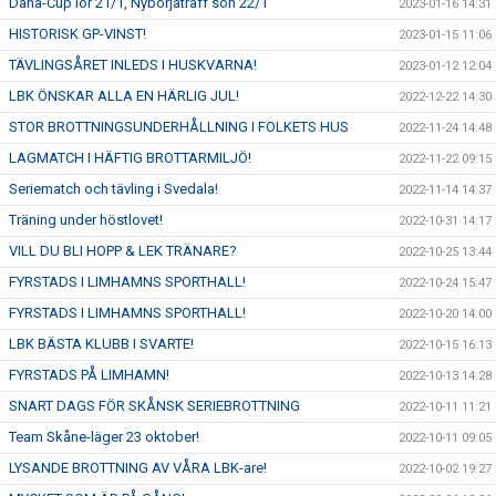
Dana-Cup lör 21/1, Nybörjaträff sön 22/1
2023-01-16 14:31
HISTORISK GP-VINST!
2023-01-15 11:06
TÄVLINGSÅRET INLEDS I HUSKVARNA!
2023-01-12 12:04
LBK ÖNSKAR ALLA EN HÄRLIG JUL!
2022-12-22 14:30
STOR BROTTNINGSUNDERHÅLLNING I FOLKETS HUS
2022-11-24 14:48
LAGMATCH I HÄFTIG BROTTARMILJÖ!
2022-11-22 09:15
Seriematch och tävling i Svedala!
2022-11-14 14:37
Träning under höstlovet!
2022-10-31 14:17
VILL DU BLI HOPP & LEK TRÄNARE?
2022-10-25 13:44
FYRSTADS I LIMHAMNS SPORTHALL!
2022-10-24 15:47
FYRSTADS I LIMHAMNS SPORTHALL!
2022-10-20 14:00
LBK BÄSTA KLUBB I SVARTE!
2022-10-15 16:13
FYRSTADS PÅ LIMHAMN!
2022-10-13 14:28
SNART DAGS FÖR SKÅNSK SERIEBROTTNING
2022-10-11 11:21
Team Skåne-läger 23 oktober!
2022-10-11 09:05
LYSANDE BROTTNING AV VÅRA LBK-are!
2022-10-02 19:27