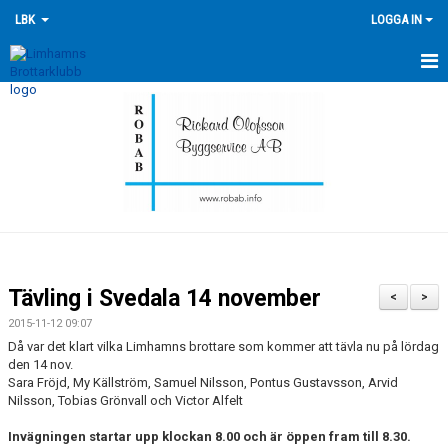
LBK
LOGGA IN
HEM
NYHETER
FÖRENINGEN
KONTAKTA OSS
ÖVERSIKT GRUPPER
Tävling i Svedala 14 november
<
>
TRÄNINGSKALENDER
2015-11-12 09:07
Då var det klart vilka Limhamns brottare som kommer att tävla nu på lördag
TÄVLINGSKALENDERN
den 14 nov.
Sara Fröjd, My Källström, Samuel Nilsson, Pontus Gustavsson, Arvid
Nilsson, Tobias Grönvall och Victor Alfelt
HISTORIK
Invägningen startar upp klockan 8.00 och är öppen fram till 8.30.