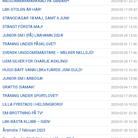
MIDSOMMARMARKNAD PÅ SIBBARP!
2023-06-07 22:27
LBK-STOLEN ÄR HÄR!
2023-05-17 09:42
STÄNGDAGAR 18 MAJ, SAMT 6 JUNI!
2023-05-11 13:39
STÄNGT FÖRSTA MAJ!
2023-04-27 13:55
JUNIOR-SM I (PÅ) LIMHAMN 2024!
2023-04-20 13:05
TRÄNING UNDER PÅSKLOVET!
2023-03-31 17:46
SVENSK UNGDOMSMÄSTARE – MELKER NELLSJÖ!
2023-03-20 17:46
USM-SILVER FÖR CHARLIE ASKLING!
2023-03-20 17:45
HUGO BAFF VANN LBKs FJÄRDE JSM-GULD!
2023-03-12 16:40
JUNIOR-SM I ARBOGA!
2023-03-06 13:08
GRATTIS SIAMAK!
2023-03-04 11:00
TRÄNING UNDER SPORTLOVET!
2023-02-17 09:05
LILLA FYRSTADS I HELSINGBORG!
2023-02-10 10:52
SM-BROTTNING PÅ TV!
2023-02-01 22:36
LBK BÄSTA KLUBB – IGEN!
2023-01-29 10:38
Årsmöte 7 februari 2023
2023-01-20 10:32