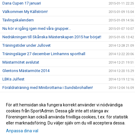
Dana Cupen 17 januari
2015-01-11 22:25
Välkommen My Källström!
2015-01-09 15:04
Tävlingskalendern
2015-01-09 14:56
Nu kör vi igång igen med våra grupper...
2015-01-07 10:07
Nedräkningen till Skånska Mästerskapen 2015 har börjat!
2015-01-05 13:42
Träningstider under Jullovet
2014-12-28 21:09
Träningsläger 27 december Limhamns sporthall
2014-12-22 20:06
Mästarmötet avslutat
2014-12-21 19:51
Glentons Mästarmöte 2014
2014-12-20 15:29
LBKs Julfest
2014-12-19 12:16
Föräldraträning med Minibrottarna i Sundsbrohallen!
2014-12-04 16:09
Tjejläger 15-16 November 2014
2014-11-04 11:35
Loggan sitter på plats i träningshallen
För att hemsidan ska fungera korrekt använder vi nödvändiga
2014-11-04 10:35
cookies från SportAdmin. Dessa går inte att stänga av.
Hopp & lek har startat i Sundsbrohallen, Bunkeflo
2014-08-25 14:02
Föreningen kan också använda frivilliga cookies, t.ex. för statistik
eller marknadsföring. Du väljer själv om du vill acceptera dessa.
Anpassa dina val