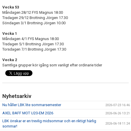
TRÄNINGSAVGIFTER
Vecka 53
Måndagen 28/12 FYS Magnus 18.00
FYS - TRÄNA DITT LAG
Tisdagen 29/12 Brottning Jörgen 17.30
Söndagen 3/1 Brottning Jörgen 10.00
BESTÄLL LBK KLÄDER
Vecka 1
VACCINERAD MOT DOPING
Måndagen 4/1 FYS Magnus 18.00
Tisdagen 5/1 Brottning Jörgen 17.30
Torsdagen 7/1 Brottning Jörgen 17.30
RICHTHOFFCUPEN
Vecka 2
SNK-TÄVLING PÅ LIMHAMN
Samtliga grupper kör igång som vanligt efter ordinarie tider
SKÅNESERIEN
LBKS VÄRDEGRUNDER
Nyhetsarkiv
GDPR
Nu håller LBK lite sommarsemester
2026-07-23 16:46
AXEL BAFF MOT U20-EM 2026
2026-06-26 13:21
LBKS JUBILEUMSBOK
LBK önskar er en trevlig midsommar och en riktigt härlig
2026-06-18 11:24
sommar!
STOLT SPONSOR