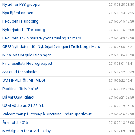
Ny tid för FYS gruppen!
2015-03-25 08:35
Nya Björnkampen
2015-03-23 12:25
FT-cupen i Falköping
2015-03-15 18:30
Nybörjarträff i Trelleborg
2015-03-15 18:00
FT-cupen 14-15 mars/Nybörjartävling 14 mars
2015-03-09 12:30
OBS! Nytt datum för Nybörjartävlingen i Trelleborg i Mars
2015-03-05 15:27
Mihailos SM guld i tidningen!
2015-03-04 20:20
Fina resultat i Höörsgreppet!
2015-03-01 16:41
SM guld för Mihailo!
2015-02-22 13:39
SM FINAL FÖR MIHAILO!
2015-02-22 10:41
Poolfinal för Mihailo!
2015-02-22 08:05
Då var USM igång!
2015-02-21 09:50
USM Västerås 21-22 feb
2015-02-19 13:16
Välkommen på Prova-på Brottning under Sportlovet!
2015-02-16 12:28
Årsmötet 2015
2015-02-13 15:05
Medaljplats för Arvid i Osby!
2015-02-09 13:00