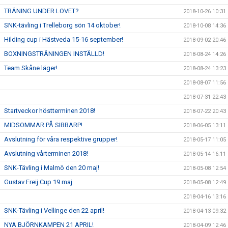
TRÄNING UNDER LOVET?
2018-10-26 10:31
SNK-tävling i Trelleborg sön 14 oktober!
2018-10-08 14:36
Hilding cup i Hästveda 15-16 september!
2018-09-02 20:46
BOXNINGSTRÄNINGEN INSTÄLLD!
2018-08-24 14:26
Team Skåne läger!
2018-08-24 13:23
2018-08-07 11:56
2018-07-31 22:43
Startveckor höstterminen 2018!
2018-07-22 20:43
MIDSOMMAR PÅ SIBBARP!
2018-06-05 13:11
Avslutning för våra respektive grupper!
2018-05-17 11:05
Avslutning vårterminen 2018!
2018-05-14 16:11
SNK-Tävling i Malmö den 20 maj!
2018-05-08 12:54
Gustav Freij Cup 19 maj
2018-05-08 12:49
2018-04-16 13:16
SNK-Tävling i Vellinge den 22 april!
2018-04-13 09:32
NYA BJÖRNKAMPEN 21 APRIL!
2018-04-09 12:46