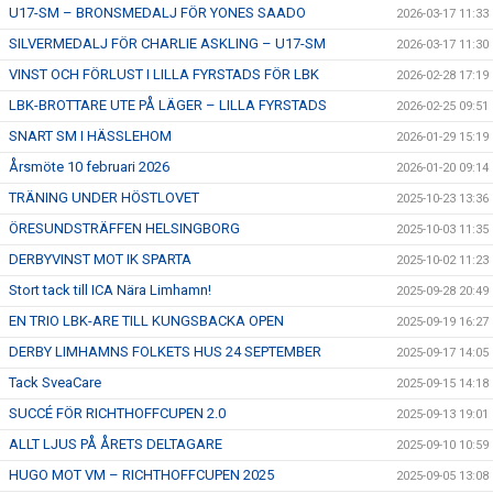
U17-SM – BRONSMEDALJ FÖR YONES SAADO
2026-03-17 11:33
SILVERMEDALJ FÖR CHARLIE ASKLING – U17-SM
2026-03-17 11:30
VINST OCH FÖRLUST I LILLA FYRSTADS FÖR LBK
2026-02-28 17:19
LBK-BROTTARE UTE PÅ LÄGER – LILLA FYRSTADS
2026-02-25 09:51
SNART SM I HÄSSLEHOM
2026-01-29 15:19
Årsmöte 10 februari 2026
2026-01-20 09:14
TRÄNING UNDER HÖSTLOVET
2025-10-23 13:36
ÖRESUNDSTRÄFFEN HELSINGBORG
2025-10-03 11:35
DERBYVINST MOT IK SPARTA
2025-10-02 11:23
Stort tack till ICA Nära Limhamn!
2025-09-28 20:49
EN TRIO LBK-ARE TILL KUNGSBACKA OPEN
2025-09-19 16:27
DERBY LIMHAMNS FOLKETS HUS 24 SEPTEMBER
2025-09-17 14:05
Tack SveaCare
2025-09-15 14:18
SUCCÉ FÖR RICHTHOFFCUPEN 2.0
2025-09-13 19:01
ALLT LJUS PÅ ÅRETS DELTAGARE
2025-09-10 10:59
HUGO MOT VM – RICHTHOFFCUPEN 2025
2025-09-05 13:08