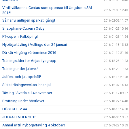
2016-02-08 14:40
Vi vill välkomna Centas som sponsor till Ungdoms SM
2016-02-05 12:43
2016!
Så har vi äntligen sparkat igång!
2016-02-02 11:07
Snapphane-Cupen i Osby
2016-01-29 10:16
FT-cupen i Falköping!
2016-01-26 11:24
Nybörjartävling i Vellinge den 24 januari
2016-01-18 13:13
Då kör vi igång vårterminen 2016
2016-01-10 21:46
Träningstider för Anjas fysgrupp
2015-12-23 11:23
Träning under julovet!
2015-12-20 11:53
Julfest och juluppehåll!
2015-12-13 21:28
Sista träningsveckan innan jul
2015-12-07 14:13
Tävling i Svedala 14 november
2015-11-12 09:07
Brottning under höstlovet
2015-10-27 14:48
HÖSTKUL V 44
2015-10-16 14:38
JULKALENDER 2015
2015-10-06 13:57
Anmäl er till nybörjartävling 4 oktober!
2015-09-29 10:33