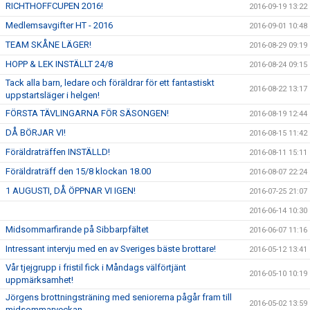
RICHTHOFFCUPEN 2016!
2016-09-19 13:22
Medlemsavgifter HT - 2016
2016-09-01 10:48
TEAM SKÅNE LÄGER!
2016-08-29 09:19
HOPP & LEK INSTÄLLT 24/8
2016-08-24 09:15
Tack alla barn, ledare och föräldrar för ett fantastiskt
2016-08-22 13:17
uppstartsläger i helgen!
FÖRSTA TÄVLINGARNA FÖR SÄSONGEN!
2016-08-19 12:44
DÅ BÖRJAR VI!
2016-08-15 11:42
Föräldraträffen INSTÄLLD!
2016-08-11 15:11
Föräldraträff den 15/8 klockan 18.00
2016-08-07 22:24
1 AUGUSTI, DÅ ÖPPNAR VI IGEN!
2016-07-25 21:07
2016-06-14 10:30
Midsommarfirande på Sibbarpfältet
2016-06-07 11:16
Intressant intervju med en av Sveriges bäste brottare!
2016-05-12 13:41
Vår tjejgrupp i fristil fick i Måndags välförtjänt
2016-05-10 10:19
uppmärksamhet!
Jörgens brottningsträning med seniorerna pågår fram till
2016-05-02 13:59
midsommarveckan