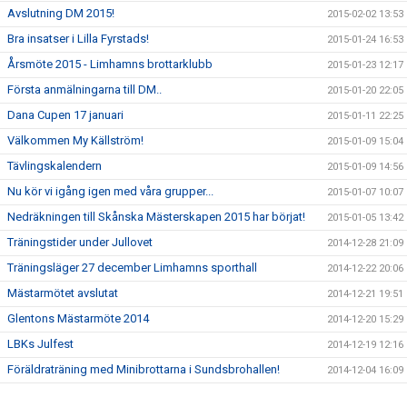
Avslutning DM 2015!
2015-02-02 13:53
Bra insatser i Lilla Fyrstads!
2015-01-24 16:53
Årsmöte 2015 - Limhamns brottarklubb
2015-01-23 12:17
Första anmälningarna till DM..
2015-01-20 22:05
Dana Cupen 17 januari
2015-01-11 22:25
Välkommen My Källström!
2015-01-09 15:04
Tävlingskalendern
2015-01-09 14:56
Nu kör vi igång igen med våra grupper...
2015-01-07 10:07
Nedräkningen till Skånska Mästerskapen 2015 har börjat!
2015-01-05 13:42
Träningstider under Jullovet
2014-12-28 21:09
Träningsläger 27 december Limhamns sporthall
2014-12-22 20:06
Mästarmötet avslutat
2014-12-21 19:51
Glentons Mästarmöte 2014
2014-12-20 15:29
LBKs Julfest
2014-12-19 12:16
Föräldraträning med Minibrottarna i Sundsbrohallen!
2014-12-04 16:09
Tjejläger 15-16 November 2014
2014-11-04 11:35