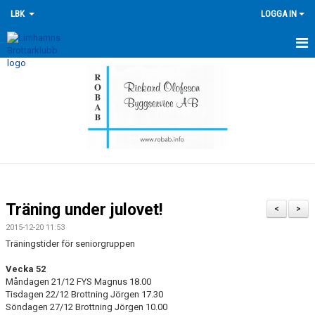
LBK
LOGGA IN
HEM
NYHETER
FÖRENINGEN
KONTAKTA OSS
ÖVERSIKT GRUPPER
Träning under julovet!
<
>
TRÄNINGSKALENDER
2015-12-20 11:53
Träningstider för seniorgruppen
TÄVLINGSKALENDERN
Vecka 52
Måndagen 21/12 FYS Magnus 18.00
HISTORIK
Tisdagen 22/12 Brottning Jörgen 17.30
Söndagen 27/12 Brottning Jörgen 10.00