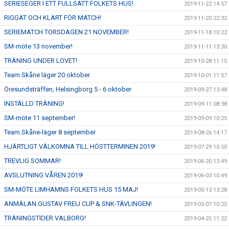
SERIESEGER I ETT FULLSATT FOLKETS HUS!
2019-11-22 14:57
RIGGAT OCH KLART FÖR MATCH!
2019-11-20 22:32
SERIEMATCH TORSDAGEN 21 NOVEMBER!
2019-11-18 10:22
SM-möte 13 november!
2019-11-11 13:30
TRÄNING UNDER LOVET!
2019-10-28 11:15
Team Skåne läger 20 oktober
2019-10-01 11:57
Öresundsträffen, Helsingborg 5 - 6 oktober
2019-09-27 13:48
INSTÄLLD TRÄNING!
2019-09-11 08:38
SM-möte 11 september!
2019-09-09 10:25
Team Skåne-läger 8 september
2019-08-26 14:17
HJÄRTLIGT VÄLKOMNA TILL HÖSTTERMINEN 2019!
2019-07-29 10:50
TREVLIG SOMMAR!
2019-06-20 13:49
AVSLUTNING VÅREN 2019!
2019-06-03 10:49
SM-MÖTE LIMHAMNS FOLKETS HUS 15 MAJ!
2019-05-13 13:28
ANMÄLAN GUSTAV FREIJ CUP & SNK-TÄVLINGEN!
2019-05-07 10:25
TRÄNINGSTIDER VALBORG!
2019-04-25 11:22