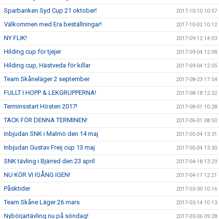
Sparbanken Syd Cup 21 oktober!
2017-10-10 10:57
Välkommen med Era beställningar!
2017-10-02 10:12
NY FLIK!
2017-09-12 14:03
Hilding cup för tjejer
2017-09-04 12:08
Hilding cup, Hästveda för killar
2017-09-04 12:05
Team Skåneläger 2 september
2017-08-23 17:54
FULLT I HOPP & LEKGRUPPERNA!
2017-08-18 12:32
Terminsstart Hösten 2017!
2017-08-01 10:28
TACK FÖR DENNA TERMINEN!
2017-06-01 08:50
Inbjudan SNK i Malmö den 14 maj
2017-05-04 13:31
Inbjudan Gustav Freij cup 13 maj
2017-05-04 13:30
SNK tävling i Bjärred den 23 april
2017-04-18 13:29
NU KÖR VI IGÅNG IGEN!
2017-04-17 12:21
Påsktider
2017-03-30 10:16
Team Skåne Läger 26 mars
2017-03-14 10:13
Nybörjartävling nu på söndag!
2017-03-06 09:28