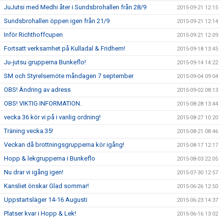
JuJutsi med Medhi åter i Sundsbrohallen från 28/9
2015-09-21 12:15
Sundsbrohallen öppen igen från 21/9
2015-09-21 12:14
Inför Richthoffcupen
2015-09-21 12:09
Fortsatt verksamhet på Kulladal & Fridhem!
2015-09-18 13:45
Ju-jutsu grupperna Bunkeflo!
2015-09-14 14:22
SM och Styrelsemöte måndagen 7 september
2015-09-04 09:04
OBS! Ändring av adress
2015-09-02 08:13
OBS! VIKTIG INFORMATION.
2015-08-28 13:44
vecka 36 kör vi på i vanlig ordning!
2015-08-27 10:20
Träning vecka 35!
2015-08-21 08:46
Veckan då brottningsgrupperna kör igång!
2015-08-17 12:17
Hopp & lekgrupperna i Bunkeflo
2015-08-03 22:05
Nu drar vi igång igen!
2015-07-30 12:57
Kansliet önskar Glad sommar!
2015-06-26 12:50
Uppstartsläger 14-16 Augusti
2015-06-23 14:37
Platser kvar i Hopp & Lek!
2015-06-16 13:02