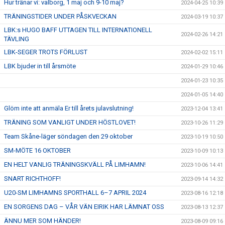
Hur tränar vi: valborg, 1 maj och 9-10 maj?
2024-04-25 10:39
TRÄNINGSTIDER UNDER PÅSKVECKAN
2024-03-19 10:37
LBK:s HUGO BAFF UTTAGEN TILL INTERNATIONELL
2024-02-26 14:21
TÄVLING
LBK-SEGER TROTS FÖRLUST
2024-02-02 15:11
LBK bjuder in till årsmöte
2024-01-29 10:46
2024-01-23 10:35
2024-01-05 14:40
Glöm inte att anmäla Er till årets julavslutning!
2023-12-04 13:41
TRÄNING SOM VANLIGT UNDER HÖSTLOVET!
2023-10-26 11:29
Team Skåne-läger söndagen den 29 oktober
2023-10-19 10:50
SM-MÖTE 16 OKTOBER
2023-10-09 10:13
EN HELT VANLIG TRÄNINGSKVÄLL PÅ LIMHAMN!
2023-10-06 14:41
SNART RICHTHOFF!
2023-09-14 14:32
U20-SM LIMHAMNS SPORTHALL 6–7 APRIL 2024
2023-08-16 12:18
EN SORGENS DAG – VÅR VÄN EIRIK HAR LÄMNAT OSS
2023-08-13 12:37
ÄNNU MER SOM HÄNDER!
2023-08-09 09:16