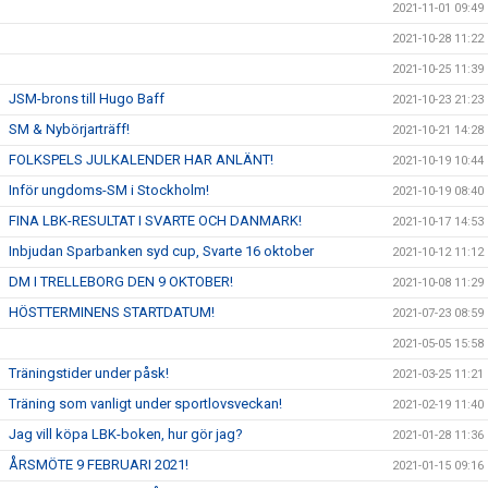
2021-11-01 09:49
2021-10-28 11:22
2021-10-25 11:39
JSM-brons till Hugo Baff
2021-10-23 21:23
SM & Nybörjarträff!
2021-10-21 14:28
FOLKSPELS JULKALENDER HAR ANLÄNT!
2021-10-19 10:44
Inför ungdoms-SM i Stockholm!
2021-10-19 08:40
FINA LBK-RESULTAT I SVARTE OCH DANMARK!
2021-10-17 14:53
Inbjudan Sparbanken syd cup, Svarte 16 oktober
2021-10-12 11:12
DM I TRELLEBORG DEN 9 OKTOBER!
2021-10-08 11:29
HÖSTTERMINENS STARTDATUM!
2021-07-23 08:59
2021-05-05 15:58
Träningstider under påsk!
2021-03-25 11:21
Träning som vanligt under sportlovsveckan!
2021-02-19 11:40
Jag vill köpa LBK-boken, hur gör jag?
2021-01-28 11:36
ÅRSMÖTE 9 FEBRUARI 2021!
2021-01-15 09:16