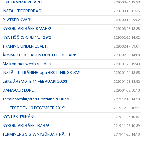
LBK TRÄNAR VIDARE!
2020-03-24 12:23
INSTÄLLT FÖREDRAG!
2020-03-13 11:36
PLATSER KVAR!
2020-03-10 09:52
NYBÖRJARTRÄFF 8 MARS!
2020-03-03 13:38
NYA HÖÖRS-GREPPET 29/2
2020-02-25 14:02
TRÄNING UNDER LOVET!
2020-02-17 09:04
ÅRSMÖTE TISDAGEN DEN 11 FEBRUARI!
2020-02-06 14:08
SM kommer webb-sändas!
2020-01-26 19:43
INSTÄLLD TRÄNING pga BROTTNINGS-SM!
2020-01-24 13:55
LBKs ÅRSMÖTE 11 FEBRUARI 2020!
2020-01-08 13:52
DANA-CUP, LUND!
2020-01-02 00:13
Terminsavslut/start Brottning & Budo
2019-12-13 14:18
JULFEST DEN 19 DECEMBER 2019!
2019-12-05 10:27
NYA LBK-TRIKÅN!
2019-11-26 10:57
NYBÖRJARTRÄFF I BARA!
2019-11-25 10:39
TERMINENS SISTA NYBÖRJARTRÄFF!
2019-11-23 14:13