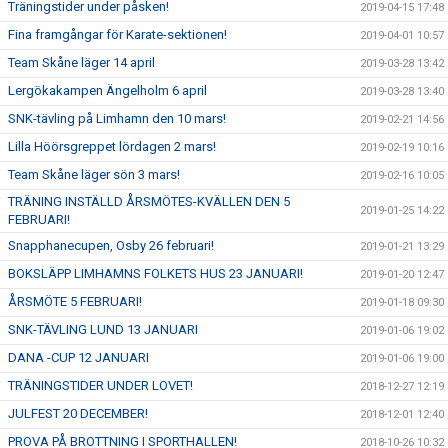
Träningstider under påsken!
2019-04-15 17:48
Fina framgångar för Karate-sektionen!
2019-04-01 10:57
Team Skåne läger 14 april
2019-03-28 13:42
Lergökakampen Ängelholm 6 april
2019-03-28 13:40
SNK-tävling på Limhamn den 10 mars!
2019-02-21 14:56
Lilla Höörsgreppet lördagen 2 mars!
2019-02-19 10:16
Team Skåne läger sön 3 mars!
2019-02-16 10:05
TRÄNING INSTÄLLD ÅRSMÖTES-KVÄLLEN DEN 5
2019-01-25 14:22
FEBRUARI!
Snapphanecupen, Osby 26 februari!
2019-01-21 13:29
BOKSLÄPP LIMHAMNS FOLKETS HUS 23 JANUARI!
2019-01-20 12:47
ÅRSMÖTE 5 FEBRUARI!
2019-01-18 09:30
SNK-TÄVLING LUND 13 JANUARI
2019-01-06 19:02
DANA -CUP 12 JANUARI
2019-01-06 19:00
TRÄNINGSTIDER UNDER LOVET!
2018-12-27 12:19
JULFEST 20 DECEMBER!
2018-12-01 12:40
PROVA PÅ BROTTNING I SPORTHALLEN!
2018-10-26 10:32