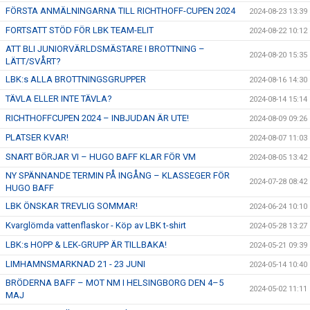
FÖRSTA ANMÄLNINGARNA TILL RICHTHOFF-CUPEN 2024
2024-08-23 13:39
FORTSATT STÖD FÖR LBK TEAM-ELIT
2024-08-22 10:12
ATT BLI JUNIORVÄRLDSMÄSTARE I BROTTNING –
2024-08-20 15:35
LÄTT/SVÅRT?
LBK:s ALLA BROTTNINGSGRUPPER
2024-08-16 14:30
TÄVLA ELLER INTE TÄVLA?
2024-08-14 15:14
RICHTHOFFCUPEN 2024 – INBJUDAN ÄR UTE!
2024-08-09 09:26
PLATSER KVAR!
2024-08-07 11:03
SNART BÖRJAR VI – HUGO BAFF KLAR FÖR VM
2024-08-05 13:42
NY SPÄNNANDE TERMIN PÅ INGÅNG – KLASSEGER FÖR
2024-07-28 08:42
HUGO BAFF
LBK ÖNSKAR TREVLIG SOMMAR!
2024-06-24 10:10
Kvarglömda vattenflaskor - Köp av LBK t-shirt
2024-05-28 13:27
LBK:s HOPP & LEK-GRUPP ÄR TILLBAKA!
2024-05-21 09:39
LIMHAMNSMARKNAD 21 - 23 JUNI
2024-05-14 10:40
BRÖDERNA BAFF – MOT NM I HELSINGBORG DEN 4–5
2024-05-02 11:11
MAJ