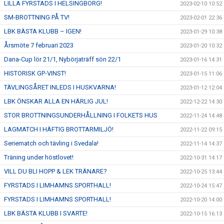
LILLA FYRSTADS I HELSINGBORG!
2023-02-10 10:52
SM-BROTTNING PÅ TV!
2023-02-01 22:36
LBK BÄSTA KLUBB – IGEN!
2023-01-29 10:38
Årsmöte 7 februari 2023
2023-01-20 10:32
Dana-Cup lör 21/1, Nybörjaträff sön 22/1
2023-01-16 14:31
HISTORISK GP-VINST!
2023-01-15 11:06
TÄVLINGSÅRET INLEDS I HUSKVARNA!
2023-01-12 12:04
LBK ÖNSKAR ALLA EN HÄRLIG JUL!
2022-12-22 14:30
STOR BROTTNINGSUNDERHÅLLNING I FOLKETS HUS
2022-11-24 14:48
LAGMATCH I HÄFTIG BROTTARMILJÖ!
2022-11-22 09:15
Seriematch och tävling i Svedala!
2022-11-14 14:37
Träning under höstlovet!
2022-10-31 14:17
VILL DU BLI HOPP & LEK TRÄNARE?
2022-10-25 13:44
FYRSTADS I LIMHAMNS SPORTHALL!
2022-10-24 15:47
FYRSTADS I LIMHAMNS SPORTHALL!
2022-10-20 14:00
LBK BÄSTA KLUBB I SVARTE!
2022-10-15 16:13