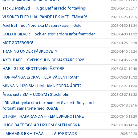
Tack DentalSyd – Hugo Baff är redo för tävling!
2025-06-12 20:17
VI SÖKER FLER HJÄLPANDE LBK-MEDLEMMAR!
2025-05-26 12:15
Axel Baff mot Nordiska Mästerskapen i Oslo
2025-04-30 11:34
GULD & SILVER – och en stor lärdom inför framtiden
2025-04-30 11:32
MOT GÖTEBORG!
2025-04-25 09:20
TRÄNING UNDER PÅSKLOVET?
2025-04-10 09:24
AXEL BAFF – SVENSK JUNIORMÄSTARE 2025
2025-04-05 22:58
HÄRLIG LBK-BROTTNING I ÅSTORP
2025-03-31 10:48
HUR MÅNGA LYCKAS HELA VÄGEN FRAM?
2025-03-28 13:32
MINNS NI U20-SM I LIMHAMN FÖRRA ÅRET?
2025-03-27 11:34
Årets sista SM – U20-SM i Stockholm
2025-03-27 11:32
LBK vill uttrycka stor tacksamhet över ett förnyat och
2025-03-18 09:16
fortsatt samarbete med ROBAB
U17-SM I HAPARANDA – FEM LBK-BROTTARE
2025-03-10 11:29
HUGO BAFF TÄVLAR U23-EM OM EN VECKA
2025-03-05 14:54
LIMHAMNS BK – TVÅA I LILLA-FYRSTADS
2025-02-23