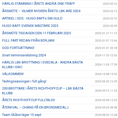
HÄRLIG STÄMNING I ÅRETS ANDRA SNK-TRÄFF
2025-02-16
ÅRSMÖTE – VILMER NYGREN ÅRETS LBK-ARE 2024
2025-02-12
ARTIKEL I SDS - HUGO BAFFs SM-GULD
2025-02-10
HUGO BAFF SVENSK MÄSTARE 2025
2025-02-09
ÅRSMÖTE TISDAGEN DEN 11 FEBRUARI 2025
2025-01-27 11:15
FULL FART REDAN FRÅN BÖRJAN!
2025-01-07 15:46
GOD FORTSÄTTNING!
2025-01-01 20:18
Snart terminsavslutning 2024
2024-11-29 15:05
HÄRLIG LBK-BROTTNING I SVEDALA - ANDRA BÄSTA
2024-11-09 17:39
KLUBB I SWC
VÄLKOMMEN!
2024-10-08 13:55
Tävlingssäsongen i full gång!
2024-09-20 15:39
200 BROTTARE I ÅRETS RICHTHOFFCUP – LBK BÄSTA
2024-09-15 11:42
KLUBB
ÅRETS RICHTHOFFCUP FULLTALIG!
2024-09-08 12:03
ÅTERKVAL – CHANS PÅ EN BRONSMEDALJ
2024-09-03 08:38
Team Skåne-läger 15 sept
2024-08-26 10:28