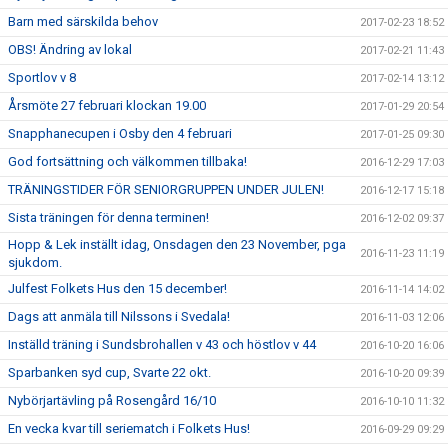
Barn med särskilda behov
2017-02-23 18:52
OBS! Ändring av lokal
2017-02-21 11:43
Sportlov v 8
2017-02-14 13:12
Årsmöte 27 februari klockan 19.00
2017-01-29 20:54
Snapphanecupen i Osby den 4 februari
2017-01-25 09:30
God fortsättning och välkommen tillbaka!
2016-12-29 17:03
TRÄNINGSTIDER FÖR SENIORGRUPPEN UNDER JULEN!
2016-12-17 15:18
Sista träningen för denna terminen!
2016-12-02 09:37
Hopp & Lek inställt idag, Onsdagen den 23 November, pga
2016-11-23 11:19
sjukdom.
Julfest Folkets Hus den 15 december!
2016-11-14 14:02
Dags att anmäla till Nilssons i Svedala!
2016-11-03 12:06
Inställd träning i Sundsbrohallen v 43 och höstlov v 44
2016-10-20 16:06
Sparbanken syd cup, Svarte 22 okt.
2016-10-20 09:39
Nybörjartävling på Rosengård 16/10
2016-10-10 11:32
En vecka kvar till seriematch i Folkets Hus!
2016-09-29 09:29