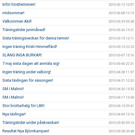
Inför höstterminen!
2015-06-12 10:07
midsommar!
2015-06-08 12:13
Välkommen Akil!
2015-05-29 09:28
Träningstider junimånad!
2015-05-26 13:21
Sista träningsveckan för denna termin!
2015-05-19 15:11
Ingen träning Kristi Himmelfärd!
2015-05-13 22:23
SLÄNG INGA BURKAR!
2015-05-07 13:16
7 maj sista dagen att anmäla sig!
2015-05-06 22:21
Ingen träning under valborg!
2015-04-28 11:37
Sista tävlingen för säsongen!
2015-04-21 12:52
SM i Malmö!
2015-04-20 13:32
SM i Malmö!
2015-04-17 13:58
Stor brottarhelg för LBK!
2015-04-13 09:41
Nya tävlingar!
2015-04-09 13:16
Träningstider under påskveckan!
2015-03-30 09:14
Resultat Nya Björnkampen!
2015-03-28 20:48