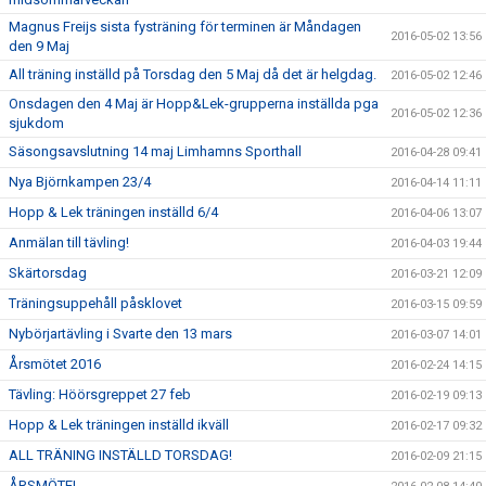
Magnus Freijs sista fysträning för terminen är Måndagen
2016-05-02 13:56
den 9 Maj
All träning inställd på Torsdag den 5 Maj då det är helgdag.
2016-05-02 12:46
Onsdagen den 4 Maj är Hopp&Lek-grupperna inställda pga
2016-05-02 12:36
sjukdom
Säsongsavslutning 14 maj Limhamns Sporthall
2016-04-28 09:41
Nya Björnkampen 23/4
2016-04-14 11:11
Hopp & Lek träningen inställd 6/4
2016-04-06 13:07
Anmälan till tävling!
2016-04-03 19:44
Skärtorsdag
2016-03-21 12:09
Träningsuppehåll påsklovet
2016-03-15 09:59
Nybörjartävling i Svarte den 13 mars
2016-03-07 14:01
Årsmötet 2016
2016-02-24 14:15
Tävling: Höörsgreppet 27 feb
2016-02-19 09:13
Hopp & Lek träningen inställd ikväll
2016-02-17 09:32
ALL TRÄNING INSTÄLLD TORSDAG!
2016-02-09 21:15
ÅRSMÖTE!