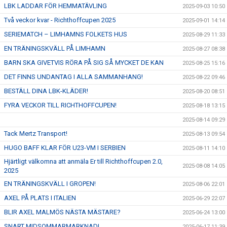
LBK LADDAR FÖR HEMMATÄVLING
2025-09-03 10:50
Två veckor kvar - Richthoffcupen 2025
2025-09-01 14:14
SERIEMATCH – LIMHAMNS FOLKETS HUS
2025-08-29 11:33
EN TRÄNINGSKVÄLL PÅ LIMHAMN
2025-08-27 08:38
BARN SKA GIVETVIS RÖRA PÅ SIG SÅ MYCKET DE KAN
2025-08-25 15:16
DET FINNS UNDANTAG I ALLA SAMMANHANG!
2025-08-22 09:46
BESTÄLL DINA LBK-KLÄDER!
2025-08-20 08:51
FYRA VECKOR TILL RICHTHOFFCUPEN!
2025-08-18 13:15
2025-08-14 09:29
Tack Mertz Transport!
2025-08-13 09:54
HUGO BAFF KLAR FÖR U23-VM I SERBIEN
2025-08-11 14:10
Hjärtligt välkomna att anmäla Er till Richthoffcupen 2.0,
2025-08-08 14:05
2025
EN TRÄNINGSKVÄLL I GROPEN!
2025-08-06 22:01
AXEL PÅ PLATS I ITALIEN
2025-06-29 22:07
BLIR AXEL MALMÖS NÄSTA MÄSTARE?
2025-06-24 13:00
SNART MIDSOMMARMARKNAD!
2025-06-17 11:39