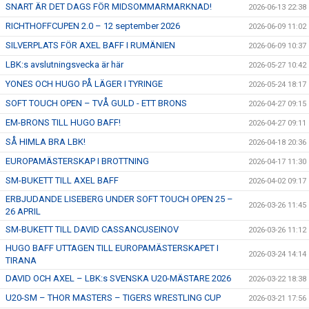
SNART ÄR DET DAGS FÖR MIDSOMMARMARKNAD!
2026-06-13 22:38
ÅNGERRÄTT
RICHTHOFFCUPEN 2.0 – 12 september 2026
2026-06-09 11:02
SILVERPLATS FÖR AXEL BAFF I RUMÄNIEN
2026-06-09 10:37
ENOLIV.SE
LBK:s avslutningsvecka är här
2026-05-27 10:42
YONES OCH HUGO PÅ LÄGER I TYRINGE
OM SKADAN ÄR FRAMME
2026-05-24 18:17
SOFT TOUCH OPEN – TVÅ GULD - ETT BRONS
2026-04-27 09:15
FRÅGOR KRING FRITIDSKORTET
EM-BRONS TILL HUGO BAFF!
2026-04-27 09:11
SÅ HIMLA BRA LBK!
2026-04-18 20:36
EUROPAMÄSTERSKAP I BROTTNING
2026-04-17 11:30
SM-BUKETT TILL AXEL BAFF
2026-04-02 09:17
ERBJUDANDE LISEBERG UNDER SOFT TOUCH OPEN 25 –
2026-03-26 11:45
26 APRIL
SM-BUKETT TILL DAVID CASSANCUSEINOV
2026-03-26 11:12
HUGO BAFF UTTAGEN TILL EUROPAMÄSTERSKAPET I
2026-03-24 14:14
TIRANA
DAVID OCH AXEL – LBK:s SVENSKA U20-MÄSTARE 2026
2026-03-22 18:38
U20-SM – THOR MASTERS – TIGERS WRESTLING CUP
2026-03-21 17:56