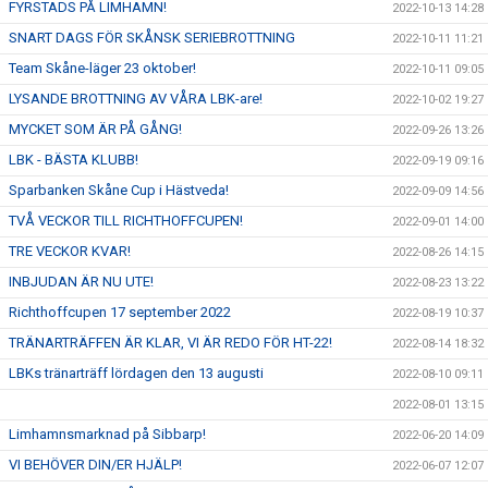
FYRSTADS PÅ LIMHAMN!
2022-10-13 14:28
SNART DAGS FÖR SKÅNSK SERIEBROTTNING
2022-10-11 11:21
Team Skåne-läger 23 oktober!
2022-10-11 09:05
LYSANDE BROTTNING AV VÅRA LBK-are!
2022-10-02 19:27
MYCKET SOM ÄR PÅ GÅNG!
2022-09-26 13:26
LBK - BÄSTA KLUBB!
2022-09-19 09:16
Sparbanken Skåne Cup i Hästveda!
2022-09-09 14:56
TVÅ VECKOR TILL RICHTHOFFCUPEN!
2022-09-01 14:00
TRE VECKOR KVAR!
2022-08-26 14:15
INBJUDAN ÄR NU UTE!
2022-08-23 13:22
Richthoffcupen 17 september 2022
2022-08-19 10:37
TRÄNARTRÄFFEN ÄR KLAR, VI ÄR REDO FÖR HT-22!
2022-08-14 18:32
LBKs tränarträff lördagen den 13 augusti
2022-08-10 09:11
2022-08-01 13:15
Limhamnsmarknad på Sibbarp!
2022-06-20 14:09
VI BEHÖVER DIN/ER HJÄLP!
2022-06-07 12:07