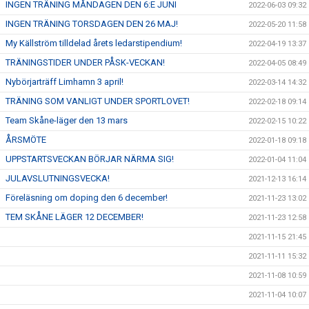
INGEN TRÄNING MÅNDAGEN DEN 6:E JUNI
2022-06-03 09:32
INGEN TRÄNING TORSDAGEN DEN 26 MAJ!
2022-05-20 11:58
My Källström tilldelad årets ledarstipendium!
2022-04-19 13:37
TRÄNINGSTIDER UNDER PÅSK-VECKAN!
2022-04-05 08:49
Nybörjarträff Limhamn 3 april!
2022-03-14 14:32
TRÄNING SOM VANLIGT UNDER SPORTLOVET!
2022-02-18 09:14
Team Skåne-läger den 13 mars
2022-02-15 10:22
ÅRSMÖTE
2022-01-18 09:18
UPPSTARTSVECKAN BÖRJAR NÄRMA SIG!
2022-01-04 11:04
JULAVSLUTNINGSVECKA!
2021-12-13 16:14
Föreläsning om doping den 6 december!
2021-11-23 13:02
TEM SKÅNE LÄGER 12 DECEMBER!
2021-11-23 12:58
2021-11-15 21:45
2021-11-11 15:32
2021-11-08 10:59
2021-11-04 10:07