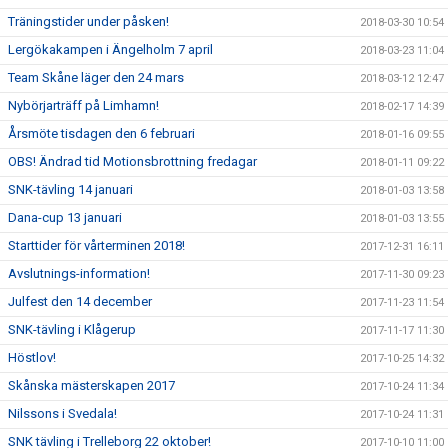
Träningstider under påsken!
2018-03-30 10:54
Lergökakampen i Ängelholm 7 april
2018-03-23 11:04
Team Skåne läger den 24 mars
2018-03-12 12:47
Nybörjarträff på Limhamn!
2018-02-17 14:39
Årsmöte tisdagen den 6 februari
2018-01-16 09:55
OBS! Ändrad tid Motionsbrottning fredagar
2018-01-11 09:22
SNK-tävling 14 januari
2018-01-03 13:58
Dana-cup 13 januari
2018-01-03 13:55
Starttider för vårterminen 2018!
2017-12-31 16:11
Avslutnings-information!
2017-11-30 09:23
Julfest den 14 december
2017-11-23 11:54
SNK-tävling i Klågerup
2017-11-17 11:30
Höstlov!
2017-10-25 14:32
Skånska mästerskapen 2017
2017-10-24 11:34
Nilssons i Svedala!
2017-10-24 11:31
SNK tävling i Trelleborg 22 oktober!
2017-10-10 11:00