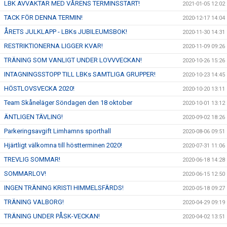
LBK AVVAKTAR MED VÅRENS TERMINSSTART!
2021-01-05 12:02
TACK FÖR DENNA TERMIN!
2020-12-17 14:04
ÅRETS JULKLAPP - LBKs JUBILEUMSBOK!
2020-11-30 14:31
RESTRIKTIONERNA LIGGER KVAR!
2020-11-09 09:26
TRÄNING SOM VANLIGT UNDER LOVVVECKAN!
2020-10-26 15:26
INTAGNINGSSTOPP TILL LBKs SAMTLIGA GRUPPER!
2020-10-23 14:45
HÖSTLOVSVECKA 2020!
2020-10-20 13:11
Team Skåneläger Söndagen den 18 oktober
2020-10-01 13:12
ÄNTLIGEN TÄVLING!
2020-09-02 18:26
Parkeringsavgift Limhamns sporthall
2020-08-06 09:51
Hjärtligt välkomna till höstterminen 2020!
2020-07-31 11:06
TREVLIG SOMMAR!
2020-06-18 14:28
SOMMARLOV!
2020-06-15 12:50
INGEN TRÄNING KRISTI HIMMELSFÄRDS!
2020-05-18 09:27
TRÄNING VALBORG!
2020-04-29 09:19
TRÄNING UNDER PÅSK-VECKAN!
2020-04-02 13:51