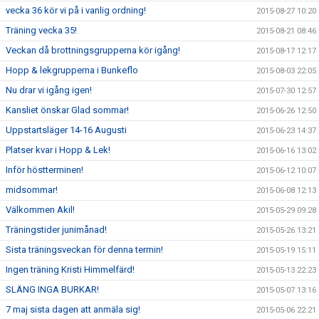
vecka 36 kör vi på i vanlig ordning!
2015-08-27 10:20
Träning vecka 35!
2015-08-21 08:46
Veckan då brottningsgrupperna kör igång!
2015-08-17 12:17
Hopp & lekgrupperna i Bunkeflo
2015-08-03 22:05
Nu drar vi igång igen!
2015-07-30 12:57
Kansliet önskar Glad sommar!
2015-06-26 12:50
Uppstartsläger 14-16 Augusti
2015-06-23 14:37
Platser kvar i Hopp & Lek!
2015-06-16 13:02
Inför höstterminen!
2015-06-12 10:07
midsommar!
2015-06-08 12:13
Välkommen Akil!
2015-05-29 09:28
Träningstider junimånad!
2015-05-26 13:21
Sista träningsveckan för denna termin!
2015-05-19 15:11
Ingen träning Kristi Himmelfärd!
2015-05-13 22:23
SLÄNG INGA BURKAR!
2015-05-07 13:16
7 maj sista dagen att anmäla sig!
2015-05-06 22:21