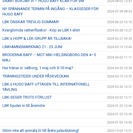
SNART BÖRJAR VI – HUGO BAFF KLAR FÖR VM
2024-08-05 13:42
NY SPÄNNANDE TERMIN PÅ INGÅNG – KLASSEGER FÖR
2024-07-28 08:42
HUGO BAFF
LBK ÖNSKAR TREVLIG SOMMAR!
2024-06-24 10:10
Kvarglömda vattenflaskor - Köp av LBK t-shirt
2024-05-28 13:27
LBK:s HOPP & LEK-GRUPP ÄR TILLBAKA!
2024-05-21 09:39
LIMHAMNSMARKNAD 21 - 23 JUNI
2024-05-14 10:40
BRÖDERNA BAFF – MOT NM I HELSINGBORG DEN 4–5
2024-05-02 11:11
MAJ
Hur tränar vi: valborg, 1 maj och 9-10 maj?
2024-04-25 10:39
TRÄNINGSTIDER UNDER PÅSKVECKAN
2024-03-19 10:37
LBK:s HUGO BAFF UTTAGEN TILL INTERNATIONELL
2024-02-26 14:21
TÄVLING
LBK-SEGER TROTS FÖRLUST
2024-02-02 15:11
LBK bjuder in till årsmöte
2024-01-29 10:46
2024-01-23 10:35
2024-01-05 14:40
Glöm inte att anmäla Er till årets julavslutning!
2023-12-04 13:41