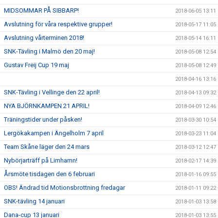
MIDSOMMAR PÅ SIBBARP!
2018-06-05 13:11
Avslutning för våra respektive grupper!
2018-05-17 11:05
Avslutning vårterminen 2018!
2018-05-14 16:11
SNK-Tävling i Malmö den 20 maj!
2018-05-08 12:54
Gustav Freij Cup 19 maj
2018-05-08 12:49
2018-04-16 13:16
SNK-Tävling i Vellinge den 22 april!
2018-04-13 09:32
NYA BJÖRNKAMPEN 21 APRIL!
2018-04-09 12:46
Träningstider under påsken!
2018-03-30 10:54
Lergökakampen i Ängelholm 7 april
2018-03-23 11:04
Team Skåne läger den 24 mars
2018-03-12 12:47
Nybörjarträff på Limhamn!
2018-02-17 14:39
Årsmöte tisdagen den 6 februari
2018-01-16 09:55
OBS! Ändrad tid Motionsbrottning fredagar
2018-01-11 09:22
SNK-tävling 14 januari
2018-01-03 13:58
Dana-cup 13 januari
2018-01-03 13:55