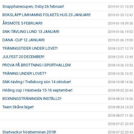
Snapphanecupen, Osby 26 februari!
2019-01-21 13:29
BOKSLÄPP LIMHAMNS FOLKETS HUS 23 JANUARI!
2019-01-20 12:47
ÅRSMÖTE 5 FEBRUARI!
2019-01-18 09:30
SNK-TÄVLING LUND 13 JANUARI
2019-01-06 19:02
DANA -CUP 12 JANUARI
2019-01-06 19:00
TRÄNINGSTIDER UNDER LOVET!
2018-12-27 12:19
JULFEST 20 DECEMBER!
2018-12-01 12:40
PROVA PÅ BROTTNING I SPORTHALLEN!
2018-10-26 10:32
TRÄNING UNDER LOVET?
2018-10-26 10:31
SNK-tävling i Trelleborg sön 14 oktober!
2018-10-08 14:36
Hilding cup i Hästveda 15-16 september!
2018-09-02 20:46
BOXNINGSTRÄNINGEN INSTÄLLD!
2018-08-24 14:26
Team Skåne läger!
2018-08-24 13:23
2018-08-07 11:56
2018-07-31 22:43
Startveckor höstterminen 2018!
2018-07-22 20:43