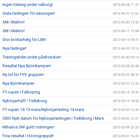
Ingen träning under valborg!
2015-04-28 11:37
Sista tävlingen för säsongen!
2015-04-21 12:52
SM i Malmö!
2015-04-20 13:32
SM i Malmö!
2015-04-17 13:58
Stor brottarhelg för LBK!
2015-04-13 09:41
Nya tävlingar!
2015-04-09 13:16
Träningstider under påskveckan!
2015-03-30 09:14
Resultat Nya Björnkampen!
2015-03-28 20:48
Ny tid för FYS gruppen!
2015-03-25 08:35
Nya Björnkampen
2015-03-23 12:25
FT-cupen i Falköping
2015-03-15 18:30
Nybörjarträff i Trelleborg
2015-03-15 18:00
FT-cupen 14-15 mars/Nybörjartävling 14 mars
2015-03-09 12:30
OBS! Nytt datum för Nybörjartävlingen i Trelleborg i Mars
2015-03-05 15:27
Mihailos SM guld i tidningen!
2015-03-04 20:20
Fina resultat i Höörsgreppet!
2015-03-01 16:41