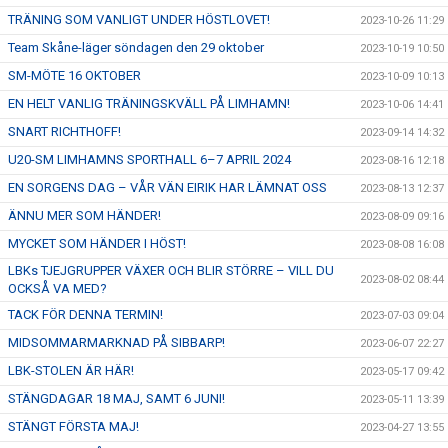
TRÄNING SOM VANLIGT UNDER HÖSTLOVET!
2023-10-26 11:29
Team Skåne-läger söndagen den 29 oktober
2023-10-19 10:50
SM-MÖTE 16 OKTOBER
2023-10-09 10:13
EN HELT VANLIG TRÄNINGSKVÄLL PÅ LIMHAMN!
2023-10-06 14:41
SNART RICHTHOFF!
2023-09-14 14:32
U20-SM LIMHAMNS SPORTHALL 6–7 APRIL 2024
2023-08-16 12:18
EN SORGENS DAG – VÅR VÄN EIRIK HAR LÄMNAT OSS
2023-08-13 12:37
ÄNNU MER SOM HÄNDER!
2023-08-09 09:16
MYCKET SOM HÄNDER I HÖST!
2023-08-08 16:08
LBKs TJEJGRUPPER VÄXER OCH BLIR STÖRRE – VILL DU
2023-08-02 08:44
OCKSÅ VA MED?
TACK FÖR DENNA TERMIN!
2023-07-03 09:04
MIDSOMMARMARKNAD PÅ SIBBARP!
2023-06-07 22:27
LBK-STOLEN ÄR HÄR!
2023-05-17 09:42
STÄNGDAGAR 18 MAJ, SAMT 6 JUNI!
2023-05-11 13:39
STÄNGT FÖRSTA MAJ!
2023-04-27 13:55