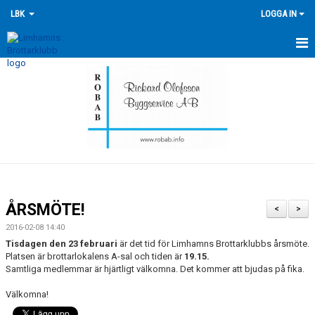
LBK
LOGGA IN
HEM
NYHETER
FÖRENINGEN
KONTAKTA OSS
ÖVERSIKT GRUPPER
ÅRSMÖTE!
<
>
TRÄNINGSKALENDER
2016-02-08 14:40
Tisdagen den 23 februari
är det tid för Limhamns Brottarklubbs årsmöte.
TÄVLINGSKALENDERN
Platsen är brottarlokalens A-sal och tiden är
19.15.
Samtliga medlemmar är hjärtligt välkomna. Det kommer att bjudas på fika.
HISTORIK
Välkomna!