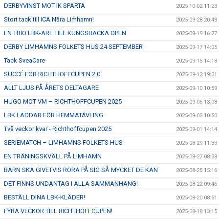
DERBYVINST MOT IK SPARTA
2025-10-02 11:23
Stort tack till ICA Nära Limhamn!
2025-09-28 20:49
EN TRIO LBK-ARE TILL KUNGSBACKA OPEN
2025-09-19 16:27
DERBY LIMHAMNS FOLKETS HUS 24 SEPTEMBER
2025-09-17 14:05
Tack SveaCare
2025-09-15 14:18
SUCCÉ FÖR RICHTHOFFCUPEN 2.0
2025-09-13 19:01
ALLT LJUS PÅ ÅRETS DELTAGARE
2025-09-10 10:59
HUGO MOT VM – RICHTHOFFCUPEN 2025
2025-09-05 13:08
LBK LADDAR FÖR HEMMATÄVLING
2025-09-03 10:50
Två veckor kvar - Richthoffcupen 2025
2025-09-01 14:14
SERIEMATCH – LIMHAMNS FOLKETS HUS
2025-08-29 11:33
EN TRÄNINGSKVÄLL PÅ LIMHAMN
2025-08-27 08:38
BARN SKA GIVETVIS RÖRA PÅ SIG SÅ MYCKET DE KAN
2025-08-25 15:16
DET FINNS UNDANTAG I ALLA SAMMANHANG!
2025-08-22 09:46
BESTÄLL DINA LBK-KLÄDER!
2025-08-20 08:51
FYRA VECKOR TILL RICHTHOFFCUPEN!
2025-08-18 13:15