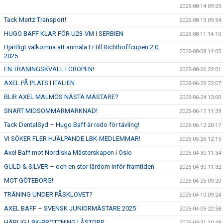
2025-08-14 09:29
Tack Mertz Transport!
2025-08-13 09:54
HUGO BAFF KLAR FÖR U23-VM I SERBIEN
2025-08-11 14:10
Hjärtligt välkomna att anmäla Er till Richthoffcupen 2.0,
2025-08-08 14:05
2025
EN TRÄNINGSKVÄLL I GROPEN!
2025-08-06 22:01
AXEL PÅ PLATS I ITALIEN
2025-06-29 22:07
BLIR AXEL MALMÖS NÄSTA MÄSTARE?
2025-06-24 13:00
SNART MIDSOMMARMARKNAD!
2025-06-17 11:39
Tack DentalSyd – Hugo Baff är redo för tävling!
2025-06-12 20:17
VI SÖKER FLER HJÄLPANDE LBK-MEDLEMMAR!
2025-05-26 12:15
Axel Baff mot Nordiska Mästerskapen i Oslo
2025-04-30 11:34
GULD & SILVER – och en stor lärdom inför framtiden
2025-04-30 11:32
MOT GÖTEBORG!
2025-04-25 09:20
TRÄNING UNDER PÅSKLOVET?
2025-04-10 09:24
AXEL BAFF – SVENSK JUNIORMÄSTARE 2025
2025-04-05 22:58
HÄRLIG LBK-BROTTNING I ÅSTORP
2025-03-31 10:48