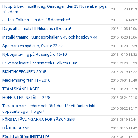
Hopp & Lek inställt idag, Onsdagen den 23 November, pga
2016-11-23 11:19
sjukdom.
Julfest Folkets Hus den 15 december!
2016-11-14 14:02
Dags att anmäla till Nilssons i Svedala!
2016-11-03 12:06
Inställd träning i Sundsbrohallen v 43 och höstlov v 44
2016-10-20 16:06
Sparbanken syd cup, Svarte 22 okt.
2016-10-20 09:39
Nybörjartävling på Rosengård 16/10
2016-10-10 11:32
En vecka kvar till seriematch i Folkets Hus!
2016-09-29 09:29
RICHTHOFFCUPEN 2016!
2016-09-19 13:22
Medlemsavgifter HT - 2016
2016-09-01 10:48
TEAM SKÅNE LÄGER!
2016-08-29 09:19
HOPP & LEK INSTÄLLT 24/8
2016-08-24 09:15
Tack alla barn, ledare och föräldrar för ett fantastiskt
2016-08-22 13:17
uppstartsläger i helgen!
FÖRSTA TÄVLINGARNA FÖR SÄSONGEN!
2016-08-19 12:44
DÅ BÖRJAR VI!
2016-08-15 11:42
Föräldraträffen INSTÄLLD!
2016-08-11 15:11