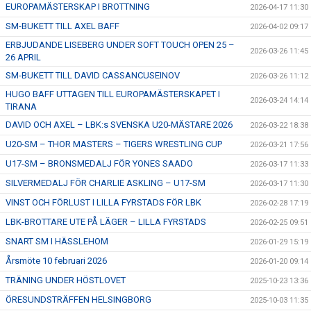
EUROPAMÄSTERSKAP I BROTTNING
2026-04-17 11:30
ÅNGERRÄTT
SM-BUKETT TILL AXEL BAFF
2026-04-02 09:17
ERBJUDANDE LISEBERG UNDER SOFT TOUCH OPEN 25 –
2026-03-26 11:45
ENOLIV.SE
26 APRIL
SM-BUKETT TILL DAVID CASSANCUSEINOV
2026-03-26 11:12
OM SKADAN ÄR FRAMME
HUGO BAFF UTTAGEN TILL EUROPAMÄSTERSKAPET I
2026-03-24 14:14
TIRANA
FRÅGOR KRING FRITIDSKORTET
DAVID OCH AXEL – LBK:s SVENSKA U20-MÄSTARE 2026
2026-03-22 18:38
U20-SM – THOR MASTERS – TIGERS WRESTLING CUP
2026-03-21 17:56
U17-SM – BRONSMEDALJ FÖR YONES SAADO
2026-03-17 11:33
SILVERMEDALJ FÖR CHARLIE ASKLING – U17-SM
2026-03-17 11:30
VINST OCH FÖRLUST I LILLA FYRSTADS FÖR LBK
2026-02-28 17:19
LBK-BROTTARE UTE PÅ LÄGER – LILLA FYRSTADS
2026-02-25 09:51
SNART SM I HÄSSLEHOM
2026-01-29 15:19
Årsmöte 10 februari 2026
2026-01-20 09:14
TRÄNING UNDER HÖSTLOVET
2025-10-23 13:36
ÖRESUNDSTRÄFFEN HELSINGBORG
2025-10-03 11:35