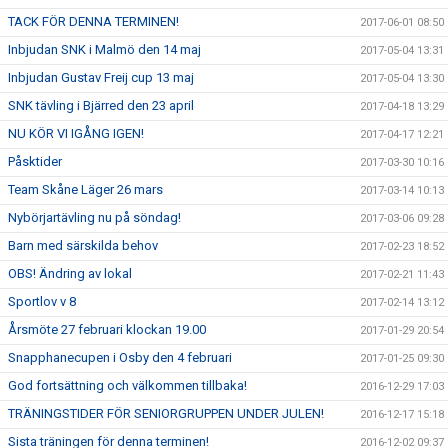
TACK FÖR DENNA TERMINEN!
2017-06-01 08:50
Inbjudan SNK i Malmö den 14 maj
2017-05-04 13:31
Inbjudan Gustav Freij cup 13 maj
2017-05-04 13:30
SNK tävling i Bjärred den 23 april
2017-04-18 13:29
NU KÖR VI IGÅNG IGEN!
2017-04-17 12:21
Påsktider
2017-03-30 10:16
Team Skåne Läger 26 mars
2017-03-14 10:13
Nybörjartävling nu på söndag!
2017-03-06 09:28
Barn med särskilda behov
2017-02-23 18:52
OBS! Ändring av lokal
2017-02-21 11:43
Sportlov v 8
2017-02-14 13:12
Årsmöte 27 februari klockan 19.00
2017-01-29 20:54
Snapphanecupen i Osby den 4 februari
2017-01-25 09:30
God fortsättning och välkommen tillbaka!
2016-12-29 17:03
TRÄNINGSTIDER FÖR SENIORGRUPPEN UNDER JULEN!
2016-12-17 15:18
Sista träningen för denna terminen!
2016-12-02 09:37