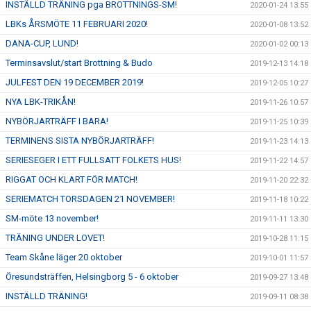
INSTÄLLD TRÄNING pga BROTTNINGS-SM!
2020-01-24 13:55
LBKs ÅRSMÖTE 11 FEBRUARI 2020!
2020-01-08 13:52
DANA-CUP, LUND!
2020-01-02 00:13
Terminsavslut/start Brottning & Budo
2019-12-13 14:18
JULFEST DEN 19 DECEMBER 2019!
2019-12-05 10:27
NYA LBK-TRIKÅN!
2019-11-26 10:57
NYBÖRJARTRÄFF I BARA!
2019-11-25 10:39
TERMINENS SISTA NYBÖRJARTRÄFF!
2019-11-23 14:13
SERIESEGER I ETT FULLSATT FOLKETS HUS!
2019-11-22 14:57
RIGGAT OCH KLART FÖR MATCH!
2019-11-20 22:32
SERIEMATCH TORSDAGEN 21 NOVEMBER!
2019-11-18 10:22
SM-möte 13 november!
2019-11-11 13:30
TRÄNING UNDER LOVET!
2019-10-28 11:15
Team Skåne läger 20 oktober
2019-10-01 11:57
Öresundsträffen, Helsingborg 5 - 6 oktober
2019-09-27 13:48
INSTÄLLD TRÄNING!
2019-09-11 08:38