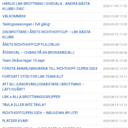
HÄRLIG LBK-BROTTNING I SVEDALA - ANDRA BÄSTA
2024-11-09 17:39
KLUBB I SWC
VÄLKOMMEN!
2024-10-08 13:55
Tävlingssäsongen i full gång!
2024-09-20 15:39
200 BROTTARE I ÅRETS RICHTHOFFCUP – LBK BÄSTA
2024-09-15 11:42
KLUBB
ÅRETS RICHTHOFFCUP FULLTALIG!
2024-09-08 12:03
ÅTERKVAL – CHANS PÅ EN BRONSMEDALJ
2024-09-03 08:38
Team Skåne-läger 15 sept
2024-08-26 10:28
FÖRSTA ANMÄLNINGARNA TILL RICHTHOFF-CUPEN 2024
2024-08-23 13:39
FORTSATT STÖD FÖR LBK TEAM-ELIT
2024-08-22 10:12
ATT BLI JUNIORVÄRLDSMÄSTARE I BROTTNING –
2024-08-20 15:35
LÄTT/SVÅRT?
LBK:s ALLA BROTTNINGSGRUPPER
2024-08-16 14:30
TÄVLA ELLER INTE TÄVLA?
2024-08-14 15:14
RICHTHOFFCUPEN 2024 – INBJUDAN ÄR UTE!
2024-08-09 09:26
PLATSER KVAR!
2024-08-07 11:03