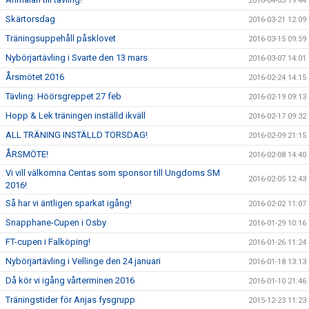
2016-04-03 19:44
Skärtorsdag
2016-03-21 12:09
Träningsuppehåll påsklovet
2016-03-15 09:59
Nybörjartävling i Svarte den 13 mars
2016-03-07 14:01
Årsmötet 2016
2016-02-24 14:15
Tävling: Höörsgreppet 27 feb
2016-02-19 09:13
Hopp & Lek träningen inställd ikväll
2016-02-17 09:32
ALL TRÄNING INSTÄLLD TORSDAG!
2016-02-09 21:15
ÅRSMÖTE!
2016-02-08 14:40
Vi vill välkomna Centas som sponsor till Ungdoms SM
2016-02-05 12:43
2016!
Så har vi äntligen sparkat igång!
2016-02-02 11:07
Snapphane-Cupen i Osby
2016-01-29 10:16
FT-cupen i Falköping!
2016-01-26 11:24
Nybörjartävling i Vellinge den 24 januari
2016-01-18 13:13
Då kör vi igång vårterminen 2016
2016-01-10 21:46
Träningstider för Anjas fysgrupp
2015-12-23 11:23