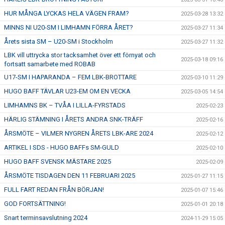
HUR MÅNGA LYCKAS HELA VÄGEN FRAM?
2025-03-28 13:32
MINNS NI U20-SM I LIMHAMN FÖRRA ÅRET?
2025-03-27 11:34
Årets sista SM – U20-SM i Stockholm
2025-03-27 11:32
LBK vill uttrycka stor tacksamhet över ett förnyat och
2025-03-18 09:16
fortsatt samarbete med ROBAB
U17-SM I HAPARANDA – FEM LBK-BROTTARE
2025-03-10 11:29
HUGO BAFF TÄVLAR U23-EM OM EN VECKA
2025-03-05 14:54
LIMHAMNS BK – TVÅA I LILLA-FYRSTADS
2025-02-23
HÄRLIG STÄMNING I ÅRETS ANDRA SNK-TRÄFF
2025-02-16
ÅRSMÖTE – VILMER NYGREN ÅRETS LBK-ARE 2024
2025-02-12
ARTIKEL I SDS - HUGO BAFFs SM-GULD
2025-02-10
HUGO BAFF SVENSK MÄSTARE 2025
2025-02-09
ÅRSMÖTE TISDAGEN DEN 11 FEBRUARI 2025
2025-01-27 11:15
FULL FART REDAN FRÅN BÖRJAN!
2025-01-07 15:46
GOD FORTSÄTTNING!
2025-01-01 20:18
Snart terminsavslutning 2024
2024-11-29 15:05