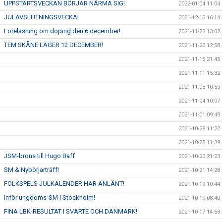
UPPSTARTSVECKAN BÖRJAR NÄRMA SIG!
2022-01-04 11:04
JULAVSLUTNINGSVECKA!
2021-12-13 16:14
Föreläsning om doping den 6 december!
2021-11-23 13:02
TEM SKÅNE LÄGER 12 DECEMBER!
2021-11-23 12:58
2021-11-15 21:45
2021-11-11 15:32
2021-11-08 10:59
2021-11-04 10:07
2021-11-01 09:49
2021-10-28 11:22
2021-10-25 11:39
JSM-brons till Hugo Baff
2021-10-23 21:23
SM & Nybörjarträff!
2021-10-21 14:28
FOLKSPELS JULKALENDER HAR ANLÄNT!
2021-10-19 10:44
Inför ungdoms-SM i Stockholm!
2021-10-19 08:40
FINA LBK-RESULTAT I SVARTE OCH DANMARK!
2021-10-17 14:53