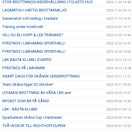
STOR BROTTNINGSUNDERHÅLLNING I FOLKETS HUS
2022-11-24 14:48
LAGMATCH I HÄFTIG BROTTARMILJÖ!
2022-11-22 09:15
Seriematch och tävling i Svedala!
2022-11-14 14:37
Träning under höstlovet!
2022-10-31 14:17
VILL DU BLI HOPP & LEK TRÄNARE?
2022-10-25 13:44
FYRSTADS I LIMHAMNS SPORTHALL!
2022-10-24 15:47
FYRSTADS I LIMHAMNS SPORTHALL!
2022-10-20 14:00
LBK BÄSTA KLUBB I SVARTE!
2022-10-15 16:13
FYRSTADS PÅ LIMHAMN!
2022-10-13 14:28
SNART DAGS FÖR SKÅNSK SERIEBROTTNING
2022-10-11 11:21
Team Skåne-läger 23 oktober!
2022-10-11 09:05
LYSANDE BROTTNING AV VÅRA LBK-are!
2022-10-02 19:27
MYCKET SOM ÄR PÅ GÅNG!
2022-09-26 13:26
LBK - BÄSTA KLUBB!
2022-09-19 09:16
Sparbanken Skåne Cup i Hästveda!
2022-09-09 14:56
TVÅ VECKOR TILL RICHTHOFFCUPEN!
2022-09-01 14:00