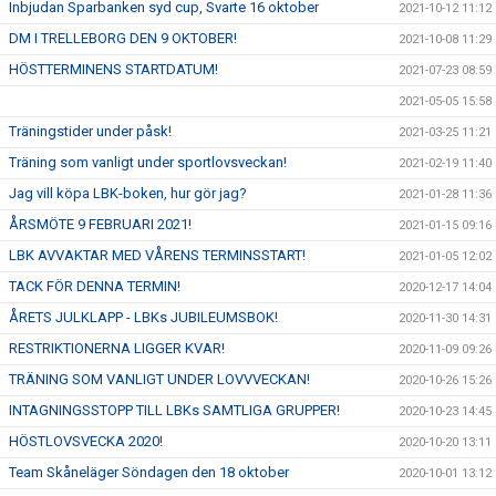
Inbjudan Sparbanken syd cup, Svarte 16 oktober
2021-10-12 11:12
DM I TRELLEBORG DEN 9 OKTOBER!
2021-10-08 11:29
HÖSTTERMINENS STARTDATUM!
2021-07-23 08:59
2021-05-05 15:58
Träningstider under påsk!
2021-03-25 11:21
Träning som vanligt under sportlovsveckan!
2021-02-19 11:40
Jag vill köpa LBK-boken, hur gör jag?
2021-01-28 11:36
ÅRSMÖTE 9 FEBRUARI 2021!
2021-01-15 09:16
LBK AVVAKTAR MED VÅRENS TERMINSSTART!
2021-01-05 12:02
TACK FÖR DENNA TERMIN!
2020-12-17 14:04
ÅRETS JULKLAPP - LBKs JUBILEUMSBOK!
2020-11-30 14:31
RESTRIKTIONERNA LIGGER KVAR!
2020-11-09 09:26
TRÄNING SOM VANLIGT UNDER LOVVVECKAN!
2020-10-26 15:26
INTAGNINGSSTOPP TILL LBKs SAMTLIGA GRUPPER!
2020-10-23 14:45
HÖSTLOVSVECKA 2020!
2020-10-20 13:11
Team Skåneläger Söndagen den 18 oktober
2020-10-01 13:12