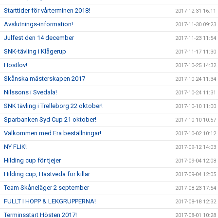
Starttider för vårterminen 2018!
2017-12-31 16:11
Avslutnings-information!
2017-11-30 09:23
Julfest den 14 december
2017-11-23 11:54
SNK-tävling i Klågerup
2017-11-17 11:30
Höstlov!
2017-10-25 14:32
Skånska mästerskapen 2017
2017-10-24 11:34
Nilssons i Svedala!
2017-10-24 11:31
SNK tävling i Trelleborg 22 oktober!
2017-10-10 11:00
Sparbanken Syd Cup 21 oktober!
2017-10-10 10:57
Välkommen med Era beställningar!
2017-10-02 10:12
NY FLIK!
2017-09-12 14:03
Hilding cup för tjejer
2017-09-04 12:08
Hilding cup, Hästveda för killar
2017-09-04 12:05
Team Skåneläger 2 september
2017-08-23 17:54
FULLT I HOPP & LEKGRUPPERNA!
2017-08-18 12:32
Terminsstart Hösten 2017!
2017-08-01 10:28