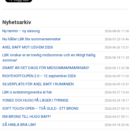
TRÄNINGSAVGIFTER
FYS - TRÄNA DITT LAG
Nyhetsarkiv
BESTÄLL LBK KLÄDER
Ny termin – ny säsong
2026-08-06 11:50
VACCINERAD MOT DOPING
Nu håller LBK lite sommarsemester
2026-07-23 16:46
AXEL BAFF MOT U20-EM 2026
2026-06-26 13:21
RICHTHOFFCUPEN
LBK önskar er en trevlig midsommar och en riktigt härlig
2026-06-18 11:24
sommar!
SNK-TÄVLING PÅ LIMHAMN
SNART ÄR DET DAGS FÖR MIDSOMMARMARKNAD!
2026-06-13 22:38
RICHTHOFFCUPEN 2.0 – 12 september 2026
2026-06-09 11:02
SKÅNESERIEN
SILVERPLATS FÖR AXEL BAFF I RUMÄNIEN
2026-06-09 10:37
LBKS VÄRDEGRUNDER
LBK:s avslutningsvecka är här
2026-05-27 10:42
YONES OCH HUGO PÅ LÄGER I TYRINGE
2026-05-24 18:17
GDPR
SOFT TOUCH OPEN – TVÅ GULD - ETT BRONS
2026-04-27 09:15
LBKS JUBILEUMSBOK
EM-BRONS TILL HUGO BAFF!
2026-04-27 09:11
SÅ HIMLA BRA LBK!
2026-04-18 20:36
STOLT SPONSOR