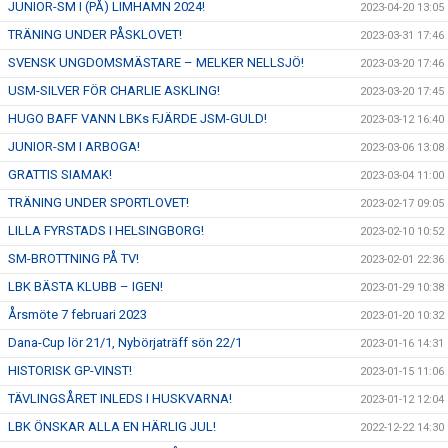
JUNIOR-SM I (PÅ) LIMHAMN 2024!
2023-04-20 13:05
TRÄNING UNDER PÅSKLOVET!
2023-03-31 17:46
SVENSK UNGDOMSMÄSTARE – MELKER NELLSJÖ!
2023-03-20 17:46
USM-SILVER FÖR CHARLIE ASKLING!
2023-03-20 17:45
HUGO BAFF VANN LBKs FJÄRDE JSM-GULD!
2023-03-12 16:40
JUNIOR-SM I ARBOGA!
2023-03-06 13:08
GRATTIS SIAMAK!
2023-03-04 11:00
TRÄNING UNDER SPORTLOVET!
2023-02-17 09:05
LILLA FYRSTADS I HELSINGBORG!
2023-02-10 10:52
SM-BROTTNING PÅ TV!
2023-02-01 22:36
LBK BÄSTA KLUBB – IGEN!
2023-01-29 10:38
Årsmöte 7 februari 2023
2023-01-20 10:32
Dana-Cup lör 21/1, Nybörjaträff sön 22/1
2023-01-16 14:31
HISTORISK GP-VINST!
2023-01-15 11:06
TÄVLINGSÅRET INLEDS I HUSKVARNA!
2023-01-12 12:04
LBK ÖNSKAR ALLA EN HÄRLIG JUL!
2022-12-22 14:30