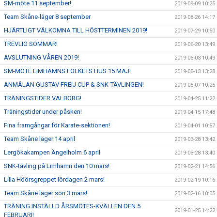
SM-möte 11 september!
2019-09-09 10:25
Team Skåne-läger 8 september
2019-08-26 14:17
HJÄRTLIGT VÄLKOMNA TILL HÖSTTERMINEN 2019!
2019-07-29 10:50
TREVLIG SOMMAR!
2019-06-20 13:49
AVSLUTNING VÅREN 2019!
2019-06-03 10:49
SM-MÖTE LIMHAMNS FOLKETS HUS 15 MAJ!
2019-05-13 13:28
ANMÄLAN GUSTAV FREIJ CUP & SNK-TÄVLINGEN!
2019-05-07 10:25
TRÄNINGSTIDER VALBORG!
2019-04-25 11:22
Träningstider under påsken!
2019-04-15 17:48
Fina framgångar för Karate-sektionen!
2019-04-01 10:57
Team Skåne läger 14 april
2019-03-28 13:42
Lergökakampen Ängelholm 6 april
2019-03-28 13:40
SNK-tävling på Limhamn den 10 mars!
2019-02-21 14:56
Lilla Höörsgreppet lördagen 2 mars!
2019-02-19 10:16
Team Skåne läger sön 3 mars!
2019-02-16 10:05
TRÄNING INSTÄLLD ÅRSMÖTES-KVÄLLEN DEN 5
2019-01-25 14:22
FEBRUARI!