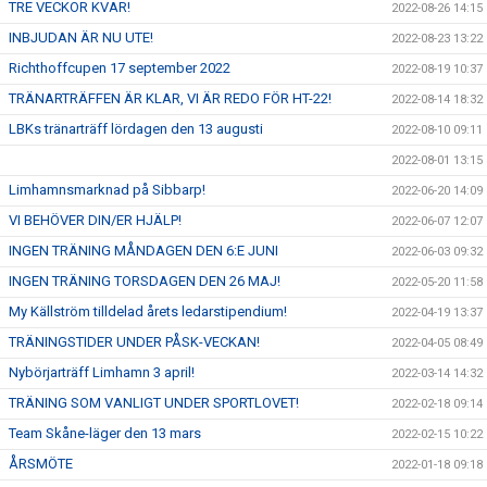
TRE VECKOR KVAR!
2022-08-26 14:15
INBJUDAN ÄR NU UTE!
2022-08-23 13:22
Richthoffcupen 17 september 2022
2022-08-19 10:37
TRÄNARTRÄFFEN ÄR KLAR, VI ÄR REDO FÖR HT-22!
2022-08-14 18:32
LBKs tränarträff lördagen den 13 augusti
2022-08-10 09:11
2022-08-01 13:15
Limhamnsmarknad på Sibbarp!
2022-06-20 14:09
VI BEHÖVER DIN/ER HJÄLP!
2022-06-07 12:07
INGEN TRÄNING MÅNDAGEN DEN 6:E JUNI
2022-06-03 09:32
INGEN TRÄNING TORSDAGEN DEN 26 MAJ!
2022-05-20 11:58
My Källström tilldelad årets ledarstipendium!
2022-04-19 13:37
TRÄNINGSTIDER UNDER PÅSK-VECKAN!
2022-04-05 08:49
Nybörjarträff Limhamn 3 april!
2022-03-14 14:32
TRÄNING SOM VANLIGT UNDER SPORTLOVET!
2022-02-18 09:14
Team Skåne-läger den 13 mars
2022-02-15 10:22
ÅRSMÖTE
2022-01-18 09:18