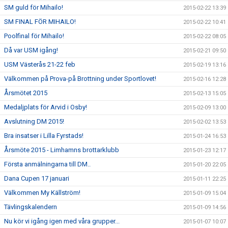
SM guld för Mihailo!
2015-02-22 13:39
SM FINAL FÖR MIHAILO!
2015-02-22 10:41
Poolfinal för Mihailo!
2015-02-22 08:05
Då var USM igång!
2015-02-21 09:50
USM Västerås 21-22 feb
2015-02-19 13:16
Välkommen på Prova-på Brottning under Sportlovet!
2015-02-16 12:28
Årsmötet 2015
2015-02-13 15:05
Medaljplats för Arvid i Osby!
2015-02-09 13:00
Avslutning DM 2015!
2015-02-02 13:53
Bra insatser i Lilla Fyrstads!
2015-01-24 16:53
Årsmöte 2015 - Limhamns brottarklubb
2015-01-23 12:17
Första anmälningarna till DM..
2015-01-20 22:05
Dana Cupen 17 januari
2015-01-11 22:25
Välkommen My Källström!
2015-01-09 15:04
Tävlingskalendern
2015-01-09 14:56
Nu kör vi igång igen med våra grupper...
2015-01-07 10:07