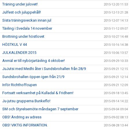
Träning under julovet!
2015-12-20 11:53
Julfest och juluppehåll!
2015-12-13 21:28
Sista träningsveckan innan jul
2015-12-07 14:13
Tävling i Svedala 14 november
2015-11-12 09:07
Brottning under höstlovet
2015-10-27 14:48
HÖSTKUL V 44
2015-10-16 14:38
JULKALENDER 2015
2015-10-06 13:57
Anmäl er till nybörjartävling 4 oktober!
2015-09-29 10:33
JuJutsi med Medhi åter i Sundsbrohallen från 28/9
2015-09-21 12:15
Sundsbrohallen öppen igen från 21/9
2015-09-21 12:14
Inför Richthoffcupen
2015-09-21 12:09
Fortsatt verksamhet på Kulladal & Fridhem!
2015-09-18 13:45
Ju-jutsu grupperna Bunkeflo!
2015-09-14 14:22
SM och Styrelsemöte måndagen 7 september
2015-09-04 09:04
OBS! Ändring av adress
2015-09-02 08:13
OBS! VIKTIG INFORMATION.
2015-08-28 13:44