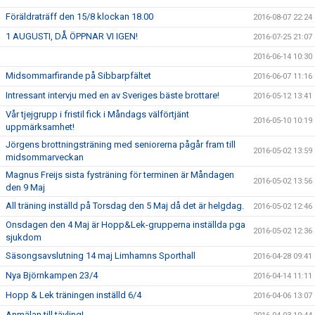
Föräldraträff den 15/8 klockan 18.00
2016-08-07 22:24
1 AUGUSTI, DÅ ÖPPNAR VI IGEN!
2016-07-25 21:07
2016-06-14 10:30
Midsommarfirande på Sibbarpfältet
2016-06-07 11:16
Intressant intervju med en av Sveriges bäste brottare!
2016-05-12 13:41
Vår tjejgrupp i fristil fick i Måndags välförtjänt
2016-05-10 10:19
uppmärksamhet!
Jörgens brottningsträning med seniorerna pågår fram till
2016-05-02 13:59
midsommarveckan
Magnus Freijs sista fysträning för terminen är Måndagen
2016-05-02 13:56
den 9 Maj
All träning inställd på Torsdag den 5 Maj då det är helgdag.
2016-05-02 12:46
Onsdagen den 4 Maj är Hopp&Lek-grupperna inställda pga
2016-05-02 12:36
sjukdom
Säsongsavslutning 14 maj Limhamns Sporthall
2016-04-28 09:41
Nya Björnkampen 23/4
2016-04-14 11:11
Hopp & Lek träningen inställd 6/4
2016-04-06 13:07
Anmälan till tävling!