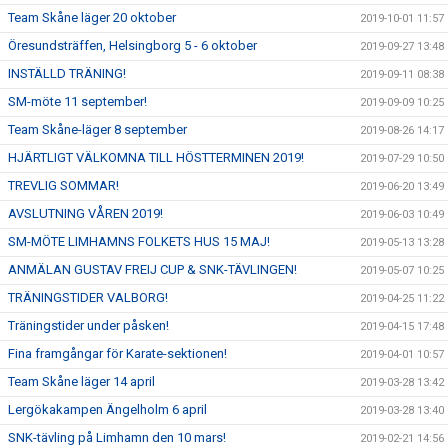
Team Skåne läger 20 oktober
2019-10-01 11:57
Öresundsträffen, Helsingborg 5 - 6 oktober
2019-09-27 13:48
INSTÄLLD TRÄNING!
2019-09-11 08:38
SM-möte 11 september!
2019-09-09 10:25
Team Skåne-läger 8 september
2019-08-26 14:17
HJÄRTLIGT VÄLKOMNA TILL HÖSTTERMINEN 2019!
2019-07-29 10:50
TREVLIG SOMMAR!
2019-06-20 13:49
AVSLUTNING VÅREN 2019!
2019-06-03 10:49
SM-MÖTE LIMHAMNS FOLKETS HUS 15 MAJ!
2019-05-13 13:28
ANMÄLAN GUSTAV FREIJ CUP & SNK-TÄVLINGEN!
2019-05-07 10:25
TRÄNINGSTIDER VALBORG!
2019-04-25 11:22
Träningstider under påsken!
2019-04-15 17:48
Fina framgångar för Karate-sektionen!
2019-04-01 10:57
Team Skåne läger 14 april
2019-03-28 13:42
Lergökakampen Ängelholm 6 april
2019-03-28 13:40
SNK-tävling på Limhamn den 10 mars!
2019-02-21 14:56