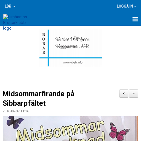
LBK
LOGGA IN
HEM
NYHETER
FÖRENINGEN
KONTAKTA OSS
ÖVERSIKT GRUPPER
Midsommarfirande på
<
>
TRÄNINGSKALENDER
Sibbarpfältet
2016-06-07 11:16
TÄVLINGSKALENDERN
HISTORIK