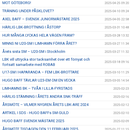
MOT GÖTEBORG!
2025-04-25 09:20
TRÄNING UNDER PÅSKLOVET?
2025-04-10 09:24
AXEL BAFF – SVENSK JUNIORMÄSTARE 2025
2025-04-05 22:58
HÄRLIG LBK-BROTTNING I ÅSTORP
2025-03-31 10:48
HUR MÅNGA LYCKAS HELA VÄGEN FRAM?
2025-03-28 13:32
MINNS NI U20-SM I LIMHAMN FÖRRA ÅRET?
2025-03-27 11:34
Årets sista SM – U20-SM i Stockholm
2025-03-27 11:32
LBK vill uttrycka stor tacksamhet över ett förnyat och
2025-03-18 09:16
fortsatt samarbete med ROBAB
U17-SM I HAPARANDA – FEM LBK-BROTTARE
2025-03-10 11:29
HUGO BAFF TÄVLAR U23-EM OM EN VECKA
2025-03-05 14:54
LIMHAMNS BK – TVÅA I LILLA-FYRSTADS
2025-02-23
HÄRLIG STÄMNING I ÅRETS ANDRA SNK-TRÄFF
2025-02-16
ÅRSMÖTE – VILMER NYGREN ÅRETS LBK-ARE 2024
2025-02-12
ARTIKEL I SDS - HUGO BAFFs SM-GULD
2025-02-10
HUGO BAFF SVENSK MÄSTARE 2025
2025-02-09
ÅRSMÖTE TISDAGEN DEN 11 FEBRUARI 2025
2025-01-27 11:15