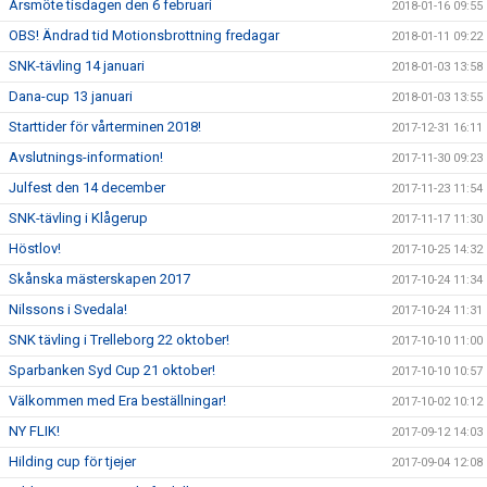
Årsmöte tisdagen den 6 februari
2018-01-16 09:55
OBS! Ändrad tid Motionsbrottning fredagar
2018-01-11 09:22
SNK-tävling 14 januari
2018-01-03 13:58
Dana-cup 13 januari
2018-01-03 13:55
Starttider för vårterminen 2018!
2017-12-31 16:11
Avslutnings-information!
2017-11-30 09:23
Julfest den 14 december
2017-11-23 11:54
SNK-tävling i Klågerup
2017-11-17 11:30
Höstlov!
2017-10-25 14:32
Skånska mästerskapen 2017
2017-10-24 11:34
Nilssons i Svedala!
2017-10-24 11:31
SNK tävling i Trelleborg 22 oktober!
2017-10-10 11:00
Sparbanken Syd Cup 21 oktober!
2017-10-10 10:57
Välkommen med Era beställningar!
2017-10-02 10:12
NY FLIK!
2017-09-12 14:03
Hilding cup för tjejer
2017-09-04 12:08