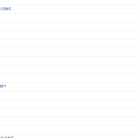
 I SWC
B
RT?