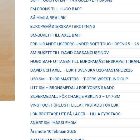
SOFT TOUCH OPEN – TVÅ GULD - ETT BRONS
EM-BRONS TILL HUGO BAFF!
SÅ HIMLA BRA LBK!
EUROPAMÄSTERSKAP I BROTTNING
SM-BUKETT TILL AXEL BAFF
ERBJUDANDE LISEBERG UNDER SOFT TOUCH OPEN 25 – 26 
SM-BUKETT TILL DAVID CASSANCUSEINOV
HUGO BAFF UTTAGEN TILL EUROPAMÄSTERSKAPET I TIRAN
DAVID OCH AXEL – LBK:s SVENSKA U20-MÄSTARE 2026
U20-SM – THOR MASTERS – TIGERS WRESTLING CUP
U17-SM – BRONSMEDALJ FÖR YONES SAADO
SILVERMEDALJ FÖR CHARLIE ASKLING – U17-SM
VINST OCH FÖRLUST I LILLA FYRSTADS FÖR LBK
LBK-BROTTARE UTE PÅ LÄGER – LILLA FYRSTADS
SNART SM I HÄSSLEHOM
Årsmöte 10 februari 2026