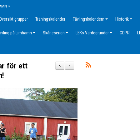
HAMN
Översikt grupper
Träningskalender
Tävlingskalendern
Historik
ävling på Limhamn
Skåneserien
LBKs Värdegrunder
GDPR
L
r för ett
<
>
n!