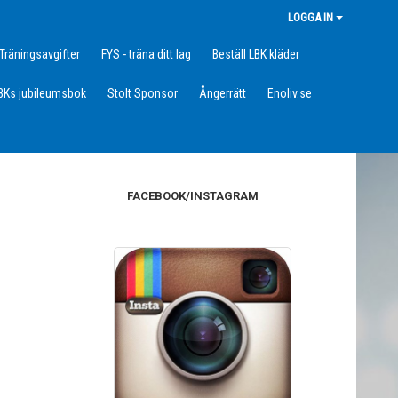
LOGGA IN
Träningsavgifter
FYS - träna ditt lag
Beställ LBK kläder
BKs jubileumsbok
Stolt Sponsor
Ångerrätt
Enoliv.se
FACEBOOK/INSTAGRAM