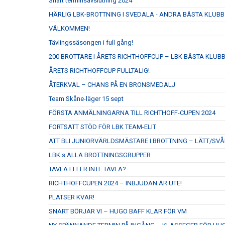
Snart terminsavslutning 2024
HÄRLIG LBK-BROTTNING I SVEDALA - ANDRA BÄSTA KLUBB
VÄLKOMMEN!
Tävlingssäsongen i full gång!
200 BROTTARE I ÅRETS RICHTHOFFCUP – LBK BÄSTA KLUB
ÅRETS RICHTHOFFCUP FULLTALIG!
ÅTERKVAL – CHANS PÅ EN BRONSMEDALJ
Team Skåne-läger 15 sept
FÖRSTA ANMÄLNINGARNA TILL RICHTHOFF-CUPEN 2024
FORTSATT STÖD FÖR LBK TEAM-ELIT
ATT BLI JUNIORVÄRLDSMÄSTARE I BROTTNING – LÄTT/SVÅ
LBK:s ALLA BROTTNINGSGRUPPER
TÄVLA ELLER INTE TÄVLA?
RICHTHOFFCUPEN 2024 – INBJUDAN ÄR UTE!
PLATSER KVAR!
SNART BÖRJAR VI – HUGO BAFF KLAR FÖR VM