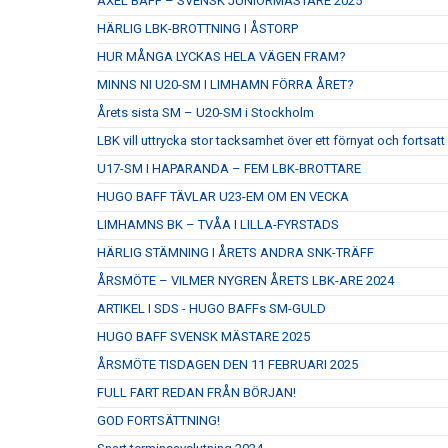
AXEL BAFF – SVENSK JUNIORMÄSTARE 2025
HÄRLIG LBK-BROTTNING I ÅSTORP
HUR MÅNGA LYCKAS HELA VÄGEN FRAM?
MINNS NI U20-SM I LIMHAMN FÖRRA ÅRET?
Årets sista SM – U20-SM i Stockholm
LBK vill uttrycka stor tacksamhet över ett förnyat och fort
U17-SM I HAPARANDA – FEM LBK-BROTTARE
HUGO BAFF TÄVLAR U23-EM OM EN VECKA
LIMHAMNS BK – TVÅA I LILLA-FYRSTADS
HÄRLIG STÄMNING I ÅRETS ANDRA SNK-TRÄFF
ÅRSMÖTE – VILMER NYGREN ÅRETS LBK-ARE 2024
ARTIKEL I SDS - HUGO BAFFs SM-GULD
HUGO BAFF SVENSK MÄSTARE 2025
ÅRSMÖTE TISDAGEN DEN 11 FEBRUARI 2025
FULL FART REDAN FRÅN BÖRJAN!
GOD FORTSÄTTNING!