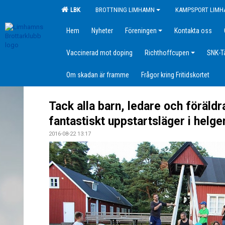
LBK
BROTTNING LIMHAMN
KAMPSPORT LIM
Hem
Nyheter
Föreningen
Kontakta oss
Vaccinerad mot doping
Richthoffcupen
SNK-T
Om skadan är framme
Frågor kring Fritidskortet
Tack alla barn, ledare och föräldra
fantastiskt uppstartsläger i helge
2016-08-22 13:17