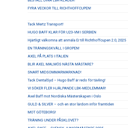
BESTÄLL DINA LBK-KLÄDER!
FYRA VECKOR TILL RICHTHOFFCUPEN!
Tack Mertz Transport!
HUGO BAFF KLAR FÖR U23-VM I SERBIEN
Hjärtligt välkomna att anmäla Er till Richthoffcupen 2.0, 2025
EN TRÄNINGSKVÄLL I GROPEN!
AXEL PÅ PLATS I ITALIEN
BLIR AXEL MALMÖS NÄSTA MÄSTARE?
SNART MIDSOMMARMARKNAD!
Tack DentalSyd – Hugo Baff är redo för tävling!
VI SÖKER FLER HJÄLPANDE LBK-MEDLEMMAR!
Axel Baff mot Nordiska Mästerskapen i Oslo
GULD & SILVER – och en stor lärdom inför framtiden
MOT GÖTEBORG!
TRÄNING UNDER PÅSKLOVET?