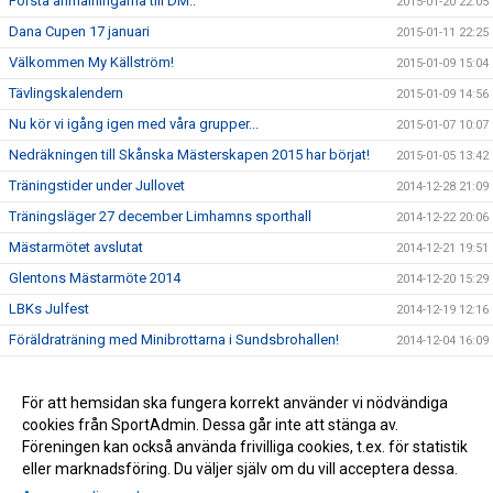
Första anmälningarna till DM..
2015-01-20 22:05
Dana Cupen 17 januari
2015-01-11 22:25
Välkommen My Källström!
2015-01-09 15:04
Tävlingskalendern
2015-01-09 14:56
Nu kör vi igång igen med våra grupper...
2015-01-07 10:07
Nedräkningen till Skånska Mästerskapen 2015 har börjat!
2015-01-05 13:42
Träningstider under Jullovet
2014-12-28 21:09
Träningsläger 27 december Limhamns sporthall
2014-12-22 20:06
Mästarmötet avslutat
2014-12-21 19:51
Glentons Mästarmöte 2014
2014-12-20 15:29
LBKs Julfest
2014-12-19 12:16
Föräldraträning med Minibrottarna i Sundsbrohallen!
2014-12-04 16:09
Tjejläger 15-16 November 2014
2014-11-04 11:35
Loggan sitter på plats i träningshallen
För att hemsidan ska fungera korrekt använder vi nödvändiga
2014-11-04 10:35
cookies från SportAdmin. Dessa går inte att stänga av.
Hopp & lek har startat i Sundsbrohallen, Bunkeflo
2014-08-25 14:02
Föreningen kan också använda frivilliga cookies, t.ex. för statistik
eller marknadsföring. Du väljer själv om du vill acceptera dessa.