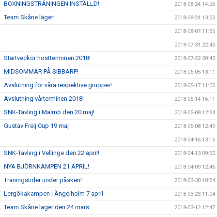
BOXNINGSTRÄNINGEN INSTÄLLD!
2018-08-24 14:26
Team Skåne läger!
2018-08-24 13:23
2018-08-07 11:56
2018-07-31 22:43
Startveckor höstterminen 2018!
2018-07-22 20:43
MIDSOMMAR PÅ SIBBARP!
2018-06-05 13:11
Avslutning för våra respektive grupper!
2018-05-17 11:05
Avslutning vårterminen 2018!
2018-05-14 16:11
SNK-Tävling i Malmö den 20 maj!
2018-05-08 12:54
Gustav Freij Cup 19 maj
2018-05-08 12:49
2018-04-16 13:16
SNK-Tävling i Vellinge den 22 april!
2018-04-13 09:32
NYA BJÖRNKAMPEN 21 APRIL!
2018-04-09 12:46
Träningstider under påsken!
2018-03-30 10:54
Lergökakampen i Ängelholm 7 april
2018-03-23 11:04
Team Skåne läger den 24 mars
2018-03-12 12:47