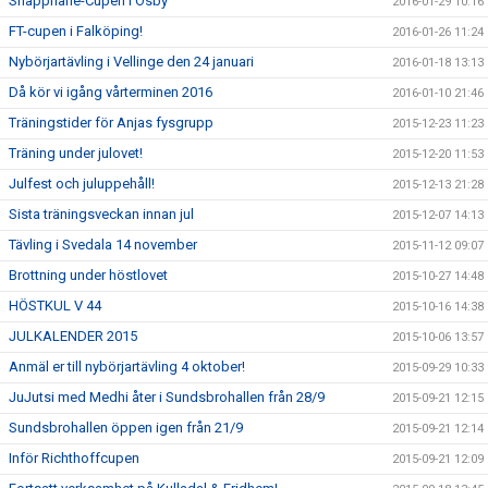
Snapphane-Cupen i Osby
2016-01-29 10:16
FT-cupen i Falköping!
2016-01-26 11:24
Nybörjartävling i Vellinge den 24 januari
2016-01-18 13:13
Då kör vi igång vårterminen 2016
2016-01-10 21:46
Träningstider för Anjas fysgrupp
2015-12-23 11:23
Träning under julovet!
2015-12-20 11:53
Julfest och juluppehåll!
2015-12-13 21:28
Sista träningsveckan innan jul
2015-12-07 14:13
Tävling i Svedala 14 november
2015-11-12 09:07
Brottning under höstlovet
2015-10-27 14:48
HÖSTKUL V 44
2015-10-16 14:38
JULKALENDER 2015
2015-10-06 13:57
Anmäl er till nybörjartävling 4 oktober!
2015-09-29 10:33
JuJutsi med Medhi åter i Sundsbrohallen från 28/9
2015-09-21 12:15
Sundsbrohallen öppen igen från 21/9
2015-09-21 12:14
Inför Richthoffcupen
2015-09-21 12:09