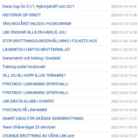
Dana-Cup lör 21/1, Nybörjaträff sön 22/1
2023-01-16 14:31
HISTORISK GP-VINST!
2023-01-15 11:06
TÄVLINGSÅRET INLEDS I HUSKVARNA!
2023-01-12 12:04
LBK ÖNSKAR ALLA EN HÄRLIG JUL!
2022-12-22 14:30
STOR BROTTNINGSUNDERHÅLLNING I FOLKETS HUS
2022-11-24 14:48
LAGMATCH I HÄFTIG BROTTARMILJÖ!
2022-11-22 09:15
Seriematch och tävling i Svedala!
2022-11-14 14:37
Träning under höstlovet!
2022-10-31 14:17
VILL DU BLI HOPP & LEK TRÄNARE?
2022-10-25 13:44
FYRSTADS I LIMHAMNS SPORTHALL!
2022-10-24 15:47
FYRSTADS I LIMHAMNS SPORTHALL!
2022-10-20 14:00
LBK BÄSTA KLUBB I SVARTE!
2022-10-15 16:13
FYRSTADS PÅ LIMHAMN!
2022-10-13 14:28
SNART DAGS FÖR SKÅNSK SERIEBROTTNING
2022-10-11 11:21
Team Skåne-läger 23 oktober!
2022-10-11 09:05
LYSANDE BROTTNING AV VÅRA LBK-are!
2022-10-02 19:27