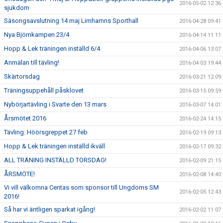
2016-05-02 12:36
sjukdom
Säsongsavslutning 14 maj Limhamns Sporthall
2016-04-28 09:41
Nya Björnkampen 23/4
2016-04-14 11:11
Hopp & Lek träningen inställd 6/4
2016-04-06 13:07
Anmälan till tävling!
2016-04-03 19:44
Skärtorsdag
2016-03-21 12:09
Träningsuppehåll påsklovet
2016-03-15 09:59
Nybörjartävling i Svarte den 13 mars
2016-03-07 14:01
Årsmötet 2016
2016-02-24 14:15
Tävling: Höörsgreppet 27 feb
2016-02-19 09:13
Hopp & Lek träningen inställd ikväll
2016-02-17 09:32
ALL TRÄNING INSTÄLLD TORSDAG!
2016-02-09 21:15
ÅRSMÖTE!
2016-02-08 14:40
Vi vill välkomna Centas som sponsor till Ungdoms SM
2016-02-05 12:43
2016!
Så har vi äntligen sparkat igång!
2016-02-02 11:07