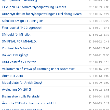
Nybörjarträff i Trelleborg
2015-03-15 18:00
FT-cupen 14-15 mars/Nybörjartävling 14 mars
2015-03-09 12:30
OBS! Nytt datum för Nybörjartävlingen i Trelleborg i Mars
2015-03-05 15:27
Mihailos SM guld i tidningen!
2015-03-04 20:20
Fina resultat i Höörsgreppet!
2015-03-01 16:41
SM guld för Mihailo!
2015-02-22 13:39
SM FINAL FÖR MIHAILO!
2015-02-22 10:41
Poolfinal för Mihailo!
2015-02-22 08:05
Då var USM igång!
2015-02-21 09:50
USM Västerås 21-22 feb
2015-02-19 13:16
Välkommen på Prova-på Brottning under Sportlovet!
2015-02-16 12:28
Årsmötet 2015
2015-02-13 15:05
Medaljplats för Arvid i Osby!
2015-02-09 13:00
Avslutning DM 2015!
2015-02-02 13:53
Bra insatser i Lilla Fyrstads!
2015-01-24 16:53
Årsmöte 2015 - Limhamns brottarklubb
2015-01-23 12:17