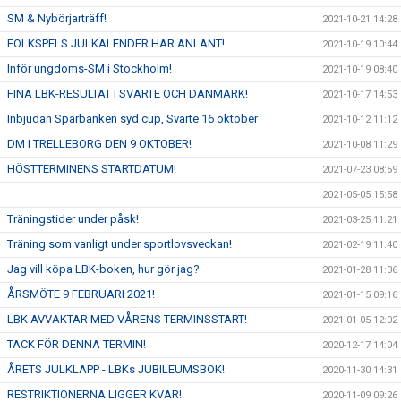
SM & Nybörjarträff!
2021-10-21 14:28
FOLKSPELS JULKALENDER HAR ANLÄNT!
2021-10-19 10:44
Inför ungdoms-SM i Stockholm!
2021-10-19 08:40
FINA LBK-RESULTAT I SVARTE OCH DANMARK!
2021-10-17 14:53
Inbjudan Sparbanken syd cup, Svarte 16 oktober
2021-10-12 11:12
DM I TRELLEBORG DEN 9 OKTOBER!
2021-10-08 11:29
HÖSTTERMINENS STARTDATUM!
2021-07-23 08:59
2021-05-05 15:58
Träningstider under påsk!
2021-03-25 11:21
Träning som vanligt under sportlovsveckan!
2021-02-19 11:40
Jag vill köpa LBK-boken, hur gör jag?
2021-01-28 11:36
ÅRSMÖTE 9 FEBRUARI 2021!
2021-01-15 09:16
LBK AVVAKTAR MED VÅRENS TERMINSSTART!
2021-01-05 12:02
TACK FÖR DENNA TERMIN!
2020-12-17 14:04
ÅRETS JULKLAPP - LBKs JUBILEUMSBOK!
2020-11-30 14:31
RESTRIKTIONERNA LIGGER KVAR!
2020-11-09 09:26