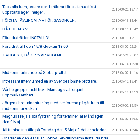
Tack alla barn, ledare och föräldrar för ett fantastiskt
2016-08-22 13:17
uppstartsläger i helgen!
FÖRSTA TÄVLINGARNA FÖR SÄSONGEN!
2016-08-19 12:44
DÅ BÖRJAR VI!
2016-08-15 11:42
Föräldraträffen INSTÄLLD!
2016-08-11 15:11
Föräldraträff den 15/8 klockan 18.00
2016-08-07 22:24
1 AUGUSTI, DÅ ÖPPNAR VI IGEN!
2016-07-25 21:07
2016-06-14 10:30
Midsommarfirande på Sibbarpfältet
2016-06-07 11:16
Intressant intervju med en av Sveriges bäste brottare!
2016-05-12 13:41
Vår tjejgrupp i fristil fick i Måndags välförtjänt
2016-05-10 10:19
uppmärksamhet!
Jörgens brottningsträning med seniorerna pågår fram till
2016-05-02 13:59
midsommarveckan
Magnus Freijs sista fysträning för terminen är Måndagen
2016-05-02 13:56
den 9 Maj
All träning inställd på Torsdag den 5 Maj då det är helgdag.
2016-05-02 12:46
Onsdagen den 4 Maj är Hopp&Lek-grupperna inställda pga