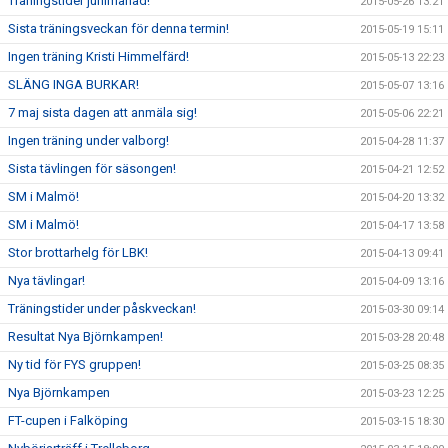
Träningstider junimånad!
2015-05-26 13:21
Sista träningsveckan för denna termin!
2015-05-19 15:11
Ingen träning Kristi Himmelfärd!
2015-05-13 22:23
SLÄNG INGA BURKAR!
2015-05-07 13:16
7 maj sista dagen att anmäla sig!
2015-05-06 22:21
Ingen träning under valborg!
2015-04-28 11:37
Sista tävlingen för säsongen!
2015-04-21 12:52
SM i Malmö!
2015-04-20 13:32
SM i Malmö!
2015-04-17 13:58
Stor brottarhelg för LBK!
2015-04-13 09:41
Nya tävlingar!
2015-04-09 13:16
Träningstider under påskveckan!
2015-03-30 09:14
Resultat Nya Björnkampen!
2015-03-28 20:48
Ny tid för FYS gruppen!
2015-03-25 08:35
Nya Björnkampen
2015-03-23 12:25
FT-cupen i Falköping
2015-03-15 18:30