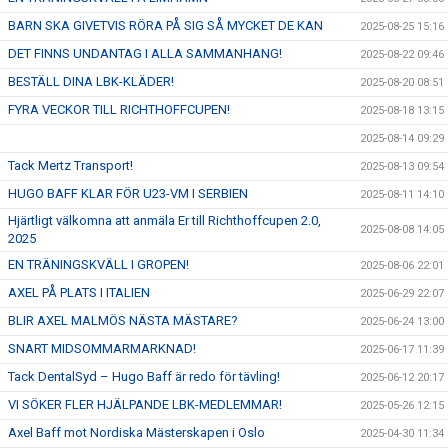
BARN SKA GIVETVIS RÖRA PÅ SIG SÅ MYCKET DE KAN
2025-08-25 15:16
DET FINNS UNDANTAG I ALLA SAMMANHANG!
2025-08-22 09:46
BESTÄLL DINA LBK-KLÄDER!
2025-08-20 08:51
FYRA VECKOR TILL RICHTHOFFCUPEN!
2025-08-18 13:15
2025-08-14 09:29
Tack Mertz Transport!
2025-08-13 09:54
HUGO BAFF KLAR FÖR U23-VM I SERBIEN
2025-08-11 14:10
Hjärtligt välkomna att anmäla Er till Richthoffcupen 2.0,
2025-08-08 14:05
2025
EN TRÄNINGSKVÄLL I GROPEN!
2025-08-06 22:01
AXEL PÅ PLATS I ITALIEN
2025-06-29 22:07
BLIR AXEL MALMÖS NÄSTA MÄSTARE?
2025-06-24 13:00
SNART MIDSOMMARMARKNAD!
2025-06-17 11:39
Tack DentalSyd – Hugo Baff är redo för tävling!
2025-06-12 20:17
VI SÖKER FLER HJÄLPANDE LBK-MEDLEMMAR!
2025-05-26 12:15
Axel Baff mot Nordiska Mästerskapen i Oslo
2025-04-30 11:34