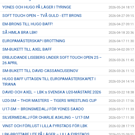
YONES OCH HUGO PÅ LÄGER I TYRINGE
2026-05-24 18:17
ÅNGERRÄTT
SOFT TOUCH OPEN – TVÅ GULD - ETT BRONS
2026-04-27 09:15
ENOLIV.SE
EM-BRONS TILL HUGO BAFF!
2026-04-27 09:11
SÅ HIMLA BRA LBK!
2026-04-18 20:36
OM SKADAN ÄR FRAMME
EUROPAMÄSTERSKAP I BROTTNING
2026-04-17 11:30
SM-BUKETT TILL AXEL BAFF
FRÅGOR KRING FRITIDSKORTET
2026-04-02 09:17
ERBJUDANDE LISEBERG UNDER SOFT TOUCH OPEN 25 –
2026-03-26 11:45
26 APRIL
SM-BUKETT TILL DAVID CASSANCUSEINOV
2026-03-26 11:12
HUGO BAFF UTTAGEN TILL EUROPAMÄSTERSKAPET I
2026-03-24 14:14
TIRANA
DAVID OCH AXEL – LBK:s SVENSKA U20-MÄSTARE 2026
2026-03-22 18:38
U20-SM – THOR MASTERS – TIGERS WRESTLING CUP
2026-03-21 17:56
U17-SM – BRONSMEDALJ FÖR YONES SAADO
2026-03-17 11:33
SILVERMEDALJ FÖR CHARLIE ASKLING – U17-SM
2026-03-17 11:30
VINST OCH FÖRLUST I LILLA FYRSTADS FÖR LBK
2026-02-28 17:19
LBK-BROTTARE UTE PÅ LÄGER – LILLA FYRSTADS
2026-02-25 09:51