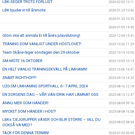
LBK-SEGER TROTS FÖRLUST
2024-02-02 15:11
LBK bjuder in till årsmöte
2024-01-29 10:46
2024-01-23 10:35
2024-01-05 14:40
Glöm inte att anmäla Er till årets julavslutning!
2023-12-04 13:41
TRÄNING SOM VANLIGT UNDER HÖSTLOVET!
2023-10-26 11:29
Team Skåne-läger söndagen den 29 oktober
2023-10-19 10:50
SM-MÖTE 16 OKTOBER
2023-10-09 10:13
EN HELT VANLIG TRÄNINGSKVÄLL PÅ LIMHAMN!
2023-10-06 14:41
SNART RICHTHOFF!
2023-09-14 14:32
U20-SM LIMHAMNS SPORTHALL 6–7 APRIL 2024
2023-08-16 12:18
EN SORGENS DAG – VÅR VÄN EIRIK HAR LÄMNAT OSS
2023-08-13 12:37
ÄNNU MER SOM HÄNDER!
2023-08-09 09:16
MYCKET SOM HÄNDER I HÖST!
2023-08-08 16:08
LBKs TJEJGRUPPER VÄXER OCH BLIR STÖRRE – VILL DU
2023-08-02 08:44
OCKSÅ VA MED?
TACK FÖR DENNA TERMIN!
2023-07-03 09:04