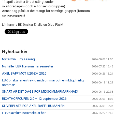
TRÄNINGSAVGIFTER
11 april därefter är det stängt under
skärtorsdagen (dock ej för seniorgruppen)
Annandag-påsk är det stängt för samtliga grupper (förutom
FYS - TRÄNA DITT LAG
seniorgruppen)
BESTÄLL LBK KLÄDER
Limhamns BK önskar Er alla en Glad Påsk!
VACCINERAD MOT DOPING
RICHTHOFFCUPEN
Nyhetsarkiv
SNK-TÄVLING PÅ LIMHAMN
Ny termin – ny säsong
2026-08-06 11:50
Nu håller LBK lite sommarsemester
2026-07-23 16:46
SKÅNESERIEN
AXEL BAFF MOT U20-EM 2026
2026-06-26 13:21
LBKS VÄRDEGRUNDER
LBK önskar er en trevlig midsommar och en riktigt härlig
2026-06-18 11:24
sommar!
GDPR
SNART ÄR DET DAGS FÖR MIDSOMMARMARKNAD!
2026-06-13 22:38
RICHTHOFFCUPEN 2.0 – 12 september 2026
2026-06-09 11:02
LBKS JUBILEUMSBOK
SILVERPLATS FÖR AXEL BAFF I RUMÄNIEN
2026-06-09 10:37
STOLT SPONSOR
LBK:s avslutningsvecka är här
2026-05-27 10:42