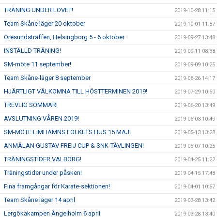
TRÄNING UNDER LOVET!
2019-10-28 11:15
Team Skåne läger 20 oktober
2019-10-01 11:57
Öresundsträffen, Helsingborg 5 - 6 oktober
2019-09-27 13:48
INSTÄLLD TRÄNING!
2019-09-11 08:38
SM-möte 11 september!
2019-09-09 10:25
Team Skåne-läger 8 september
2019-08-26 14:17
HJÄRTLIGT VÄLKOMNA TILL HÖSTTERMINEN 2019!
2019-07-29 10:50
TREVLIG SOMMAR!
2019-06-20 13:49
AVSLUTNING VÅREN 2019!
2019-06-03 10:49
SM-MÖTE LIMHAMNS FOLKETS HUS 15 MAJ!
2019-05-13 13:28
ANMÄLAN GUSTAV FREIJ CUP & SNK-TÄVLINGEN!
2019-05-07 10:25
TRÄNINGSTIDER VALBORG!
2019-04-25 11:22
Träningstider under påsken!
2019-04-15 17:48
Fina framgångar för Karate-sektionen!
2019-04-01 10:57
Team Skåne läger 14 april
2019-03-28 13:42
Lergökakampen Ängelholm 6 april
2019-03-28 13:40