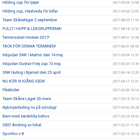
Hilding cup för tjejer
2017-09-04 12:08
Hilding cup, Hästveda för killar
2017-09-04 12:05
Team Skåneläger 2 september
2017-08-23 17:54
FULLT I HOPP & LEKGRUPPERNA!
2017-08-18 12:32
Terminsstart Hösten 2017!
2017-08-01 10:28
TACK FÖR DENNA TERMINEN!
2017-06-01 08:50
Inbjudan SNK i Malmö den 14 maj
2017-05-04 13:31
Inbjudan Gustav Freij cup 13 maj
2017-05-04 13:30
SNK tävling i Bjärred den 23 april
2017-04-18 13:29
NU KÖR VI IGÅNG IGEN!
2017-04-17 12:21
Påsktider
2017-03-30 10:16
Team Skåne Läger 26 mars
2017-03-14 10:13
Nybörjartävling nu på söndag!
2017-03-06 09:28
Barn med särskilda behov
2017-02-23 18:52
OBS! Ändring av lokal
2017-02-21 11:43
Sportlov v 8
2017-02-14 13:12