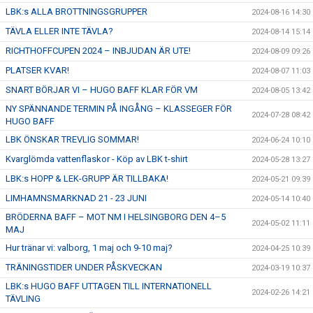
LBK:s ALLA BROTTNINGSGRUPPER
2024-08-16 14:30
TÄVLA ELLER INTE TÄVLA?
2024-08-14 15:14
RICHTHOFFCUPEN 2024 – INBJUDAN ÄR UTE!
2024-08-09 09:26
PLATSER KVAR!
2024-08-07 11:03
SNART BÖRJAR VI – HUGO BAFF KLAR FÖR VM
2024-08-05 13:42
NY SPÄNNANDE TERMIN PÅ INGÅNG – KLASSEGER FÖR
2024-07-28 08:42
HUGO BAFF
LBK ÖNSKAR TREVLIG SOMMAR!
2024-06-24 10:10
Kvarglömda vattenflaskor - Köp av LBK t-shirt
2024-05-28 13:27
LBK:s HOPP & LEK-GRUPP ÄR TILLBAKA!
2024-05-21 09:39
LIMHAMNSMARKNAD 21 - 23 JUNI
2024-05-14 10:40
BRÖDERNA BAFF – MOT NM I HELSINGBORG DEN 4–5
2024-05-02 11:11
MAJ
Hur tränar vi: valborg, 1 maj och 9-10 maj?
2024-04-25 10:39
TRÄNINGSTIDER UNDER PÅSKVECKAN
2024-03-19 10:37
LBK:s HUGO BAFF UTTAGEN TILL INTERNATIONELL
2024-02-26 14:21
TÄVLING