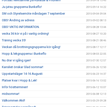
Fortsatt verksamhet på Kulladal & Fridhem!
2015-09-18 13:45
Ju-jutsu grupperna Bunkeflo!
2015-09-14 14:22
SM och Styrelsemöte måndagen 7 september
2015-09-04 09:04
OBS! Ändring av adress
2015-09-02 08:13
OBS! VIKTIG INFORMATION.
2015-08-28 13:44
vecka 36 kör vi på i vanlig ordning!
2015-08-27 10:20
Träning vecka 35!
2015-08-21 08:46
Veckan då brottningsgrupperna kör igång!
2015-08-17 12:17
Hopp & lekgrupperna i Bunkeflo
2015-08-03 22:05
Nu drar vi igång igen!
2015-07-30 12:57
Kansliet önskar Glad sommar!
2015-06-26 12:50
Uppstartsläger 14-16 Augusti
2015-06-23 14:37
Platser kvar i Hopp & Lek!
2015-06-16 13:02
Inför höstterminen!
2015-06-12 10:07
midsommar!
2015-06-08 12:13
Välkommen Akil!
2015-05-29 09:28