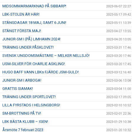
MIDSOMMARMARKNAD PÅ SIBBARP!
2023-06-07 22:27
LBK-STOLEN ÄR HÄR!
2023-05-17 09:42
STÄNGDAGAR 18 MAJ, SAMT 6 JUNI!
2023-05-11 13:39
STÄNGT FÖRSTA MAJ!
2023-04-27 13:55
JUNIOR-SM I (PÅ) LIMHAMN 2024!
2023-04-20 13:05
TRÄNING UNDER PÅSKLOVET!
2023-03-31 17:46
SVENSK UNGDOMSMÄSTARE – MELKER NELLSJÖ!
2023-03-20 17:46
USM-SILVER FÖR CHARLIE ASKLING!
2023-03-20 17:45
HUGO BAFF VANN LBKs FJÄRDE JSM-GULD!
2023-03-12 16:40
JUNIOR-SM I ARBOGA!
2023-03-06 13:08
GRATTIS SIAMAK!
2023-03-04 11:00
TRÄNING UNDER SPORTLOVET!
2023-02-17 09:05
LILLA FYRSTADS I HELSINGBORG!
2023-02-10 10:52
SM-BROTTNING PÅ TV!
2023-02-01 22:36
LBK BÄSTA KLUBB – IGEN!
2023-01-29 10:38
Årsmöte 7 februari 2023
2023-01-20 10:32