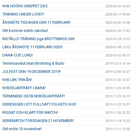
NYA HÖÖRS-GREPPET 29/2
2020-02-25 14:02
TRÄNING UNDER LOVET!
2020-02-17 09:04
ÅRSMÖTE TISDAGEN DEN 11 FEBRUARI!
2020-02-06 14:08
SM kommer webb-sändas!
2020-01-26 19:43
INSTÄLLD TRÄNING pga BROTTNINGS-SM!
2020-01-24 13:55
LBKs ÅRSMÖTE 11 FEBRUARI 2020!
2020-01-08 13:52
DANA-CUP, LUND!
2020-01-02 00:13
Terminsavslut/start Brottning & Budo
2019-12-13 14:18
JULFEST DEN 19 DECEMBER 2019!
2019-12-05 10:27
NYA LBK-TRIKÅN!
2019-11-26 10:57
NYBÖRJARTRÄFF I BARA!
2019-11-25 10:39
TERMINENS SISTA NYBÖRJARTRÄFF!
2019-11-23 14:13
SERIESEGER I ETT FULLSATT FOLKETS HUS!
2019-11-22 14:57
RIGGAT OCH KLART FÖR MATCH!
2019-11-20 22:32
SERIEMATCH TORSDAGEN 21 NOVEMBER!
2019-11-18 10:22
SM-möte 13 november!
2019-11-11 13:30