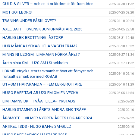
GULD & SILVER – och en stor lärdom inför framtiden
2025-04-30 11:32
MOT GÖTEBORG!
2025-04-25 09:20
TRÄNING UNDER PÅSKLOVET?
2025-04-10 09:24
AXEL BAFF – SVENSK JUNIORMÄSTARE 2025
2025-04-05 22:58
HÄRLIG LBK-BROTTNING I ÅSTORP
2025-03-31 10:48
HUR MÅNGA LYCKAS HELA VÄGEN FRAM?
2025-03-28 13:32
MINNS NI U20-SM I LIMHAMN FÖRRA ÅRET?
2025-03-27 11:34
Årets sista SM – U20-SM i Stockholm
2025-03-27 11:32
LBK vill uttrycka stor tacksamhet över ett förnyat och
2025-03-18 09:16
fortsatt samarbete med ROBAB
U17-SM I HAPARANDA – FEM LBK-BROTTARE
2025-03-10 11:29
HUGO BAFF TÄVLAR U23-EM OM EN VECKA
2025-03-05 14:54
LIMHAMNS BK – TVÅA I LILLA-FYRSTADS
2025-02-23
HÄRLIG STÄMNING I ÅRETS ANDRA SNK-TRÄFF
2025-02-16
ÅRSMÖTE – VILMER NYGREN ÅRETS LBK-ARE 2024
2025-02-12
ARTIKEL I SDS - HUGO BAFFs SM-GULD
2025-02-10
HUGO BAFF SVENSK MÄSTARE 2025