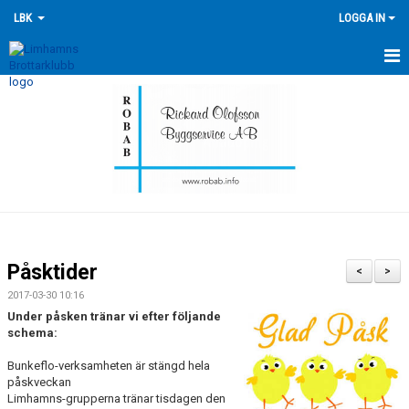
LBK
LOGGA IN
HEM
NYHETER
FÖRENINGEN
KONTAKTA OSS
ÖVERSIKT GRUPPER
Påsktider
<
>
TRÄNINGSKALENDER
2017-03-30 10:16
Under påsken tränar vi efter följande
TÄVLINGSKALENDERN
schema:
Bunkeflo-verksamheten är stängd hela
HISTORIK
påskveckan
Limhamns-grupperna tränar tisdagen den