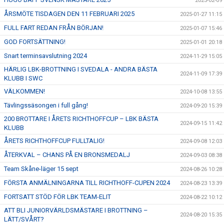
2025-02-09
ÅRSMÖTE TISDAGEN DEN 11 FEBRUARI 2025
2025-01-27 11:15
FULL FART REDAN FRÅN BÖRJAN!
2025-01-07 15:46
GOD FORTSÄTTNING!
2025-01-01 20:18
Snart terminsavslutning 2024
2024-11-29 15:05
HÄRLIG LBK-BROTTNING I SVEDALA - ANDRA BÄSTA
2024-11-09 17:39
KLUBB I SWC
VÄLKOMMEN!
2024-10-08 13:55
Tävlingssäsongen i full gång!
2024-09-20 15:39
200 BROTTARE I ÅRETS RICHTHOFFCUP – LBK BÄSTA
2024-09-15 11:42
KLUBB
ÅRETS RICHTHOFFCUP FULLTALIG!
2024-09-08 12:03
ÅTERKVAL – CHANS PÅ EN BRONSMEDALJ
2024-09-03 08:38
Team Skåne-läger 15 sept
2024-08-26 10:28
FÖRSTA ANMÄLNINGARNA TILL RICHTHOFF-CUPEN 2024
2024-08-23 13:39
FORTSATT STÖD FÖR LBK TEAM-ELIT
2024-08-22 10:12
ATT BLI JUNIORVÄRLDSMÄSTARE I BROTTNING –
2024-08-20 15:35
LÄTT/SVÅRT?