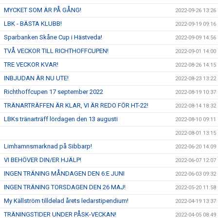
MYCKET SOM ÄR PÅ GÅNG!
2022-09-26 13:26
LBK - BÄSTA KLUBB!
2022-09-19 09:16
Sparbanken Skåne Cup i Hästveda!
2022-09-09 14:56
TVÅ VECKOR TILL RICHTHOFFCUPEN!
2022-09-01 14:00
TRE VECKOR KVAR!
2022-08-26 14:15
INBJUDAN ÄR NU UTE!
2022-08-23 13:22
Richthoffcupen 17 september 2022
2022-08-19 10:37
TRÄNARTRÄFFEN ÄR KLAR, VI ÄR REDO FÖR HT-22!
2022-08-14 18:32
LBKs tränarträff lördagen den 13 augusti
2022-08-10 09:11
2022-08-01 13:15
Limhamnsmarknad på Sibbarp!
2022-06-20 14:09
VI BEHÖVER DIN/ER HJÄLP!
2022-06-07 12:07
INGEN TRÄNING MÅNDAGEN DEN 6:E JUNI
2022-06-03 09:32
INGEN TRÄNING TORSDAGEN DEN 26 MAJ!
2022-05-20 11:58
My Källström tilldelad årets ledarstipendium!
2022-04-19 13:37
TRÄNINGSTIDER UNDER PÅSK-VECKAN!
2022-04-05 08:49