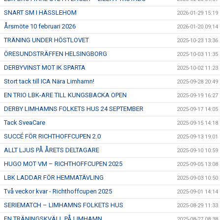
SNART SM I HÄSSLEHOM
2026-01-29 15:19
Årsmöte 10 februari 2026
2026-01-20 09:14
TRÄNING UNDER HÖSTLOVET
2025-10-23 13:36
ÖRESUNDSTRÄFFEN HELSINGBORG
2025-10-03 11:35
DERBYVINST MOT IK SPARTA
2025-10-02 11:23
Stort tack till ICA Nära Limhamn!
2025-09-28 20:49
EN TRIO LBK-ARE TILL KUNGSBACKA OPEN
2025-09-19 16:27
DERBY LIMHAMNS FOLKETS HUS 24 SEPTEMBER
2025-09-17 14:05
Tack SveaCare
2025-09-15 14:18
SUCCÉ FÖR RICHTHOFFCUPEN 2.0
2025-09-13 19:01
ALLT LJUS PÅ ÅRETS DELTAGARE
2025-09-10 10:59
HUGO MOT VM – RICHTHOFFCUPEN 2025
2025-09-05 13:08
LBK LADDAR FÖR HEMMATÄVLING
2025-09-03 10:50
Två veckor kvar - Richthoffcupen 2025
2025-09-01 14:14
SERIEMATCH – LIMHAMNS FOLKETS HUS
2025-08-29 11:33
EN TRÄNINGSKVÄLL PÅ LIMHAMN
2025-08-27 08:38