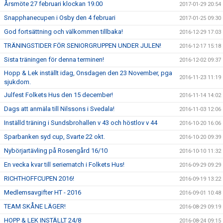
Årsmöte 27 februari klockan 19.00
2017-01-29 20:54
Snapphanecupen i Osby den 4 februari
2017-01-25 09:30
God fortsättning och välkommen tillbaka!
2016-12-29 17:03
TRÄNINGSTIDER FÖR SENIORGRUPPEN UNDER JULEN!
2016-12-17 15:18
Sista träningen för denna terminen!
2016-12-02 09:37
Hopp & Lek inställt idag, Onsdagen den 23 November, pga
2016-11-23 11:19
sjukdom.
Julfest Folkets Hus den 15 december!
2016-11-14 14:02
Dags att anmäla till Nilssons i Svedala!
2016-11-03 12:06
Inställd träning i Sundsbrohallen v 43 och höstlov v 44
2016-10-20 16:06
Sparbanken syd cup, Svarte 22 okt.
2016-10-20 09:39
Nybörjartävling på Rosengård 16/10
2016-10-10 11:32
En vecka kvar till seriematch i Folkets Hus!
2016-09-29 09:29
RICHTHOFFCUPEN 2016!
2016-09-19 13:22
Medlemsavgifter HT - 2016
2016-09-01 10:48
TEAM SKÅNE LÄGER!
2016-08-29 09:19
HOPP & LEK INSTÄLLT 24/8
2016-08-24 09:15