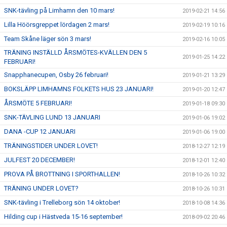
SNK-tävling på Limhamn den 10 mars!
2019-02-21 14:56
Lilla Höörsgreppet lördagen 2 mars!
2019-02-19 10:16
Team Skåne läger sön 3 mars!
2019-02-16 10:05
TRÄNING INSTÄLLD ÅRSMÖTES-KVÄLLEN DEN 5
2019-01-25 14:22
FEBRUARI!
Snapphanecupen, Osby 26 februari!
2019-01-21 13:29
BOKSLÄPP LIMHAMNS FOLKETS HUS 23 JANUARI!
2019-01-20 12:47
ÅRSMÖTE 5 FEBRUARI!
2019-01-18 09:30
SNK-TÄVLING LUND 13 JANUARI
2019-01-06 19:02
DANA -CUP 12 JANUARI
2019-01-06 19:00
TRÄNINGSTIDER UNDER LOVET!
2018-12-27 12:19
JULFEST 20 DECEMBER!
2018-12-01 12:40
PROVA PÅ BROTTNING I SPORTHALLEN!
2018-10-26 10:32
TRÄNING UNDER LOVET?
2018-10-26 10:31
SNK-tävling i Trelleborg sön 14 oktober!
2018-10-08 14:36
Hilding cup i Hästveda 15-16 september!
2018-09-02 20:46