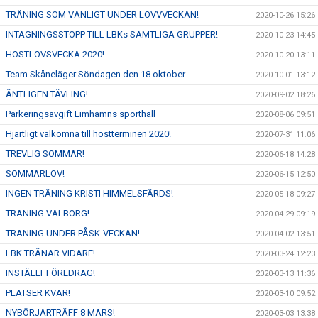
TRÄNING SOM VANLIGT UNDER LOVVVECKAN!
2020-10-26 15:26
INTAGNINGSSTOPP TILL LBKs SAMTLIGA GRUPPER!
2020-10-23 14:45
HÖSTLOVSVECKA 2020!
2020-10-20 13:11
Team Skåneläger Söndagen den 18 oktober
2020-10-01 13:12
ÄNTLIGEN TÄVLING!
2020-09-02 18:26
Parkeringsavgift Limhamns sporthall
2020-08-06 09:51
Hjärtligt välkomna till höstterminen 2020!
2020-07-31 11:06
TREVLIG SOMMAR!
2020-06-18 14:28
SOMMARLOV!
2020-06-15 12:50
INGEN TRÄNING KRISTI HIMMELSFÄRDS!
2020-05-18 09:27
TRÄNING VALBORG!
2020-04-29 09:19
TRÄNING UNDER PÅSK-VECKAN!
2020-04-02 13:51
LBK TRÄNAR VIDARE!
2020-03-24 12:23
INSTÄLLT FÖREDRAG!
2020-03-13 11:36
PLATSER KVAR!
2020-03-10 09:52
NYBÖRJARTRÄFF 8 MARS!
2020-03-03 13:38