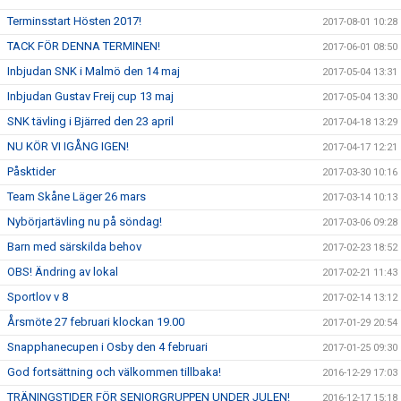
Terminsstart Hösten 2017!
2017-08-01 10:28
TACK FÖR DENNA TERMINEN!
2017-06-01 08:50
Inbjudan SNK i Malmö den 14 maj
2017-05-04 13:31
Inbjudan Gustav Freij cup 13 maj
2017-05-04 13:30
SNK tävling i Bjärred den 23 april
2017-04-18 13:29
NU KÖR VI IGÅNG IGEN!
2017-04-17 12:21
Påsktider
2017-03-30 10:16
Team Skåne Läger 26 mars
2017-03-14 10:13
Nybörjartävling nu på söndag!
2017-03-06 09:28
Barn med särskilda behov
2017-02-23 18:52
OBS! Ändring av lokal
2017-02-21 11:43
Sportlov v 8
2017-02-14 13:12
Årsmöte 27 februari klockan 19.00
2017-01-29 20:54
Snapphanecupen i Osby den 4 februari
2017-01-25 09:30
God fortsättning och välkommen tillbaka!
2016-12-29 17:03
TRÄNINGSTIDER FÖR SENIORGRUPPEN UNDER JULEN!
2016-12-17 15:18