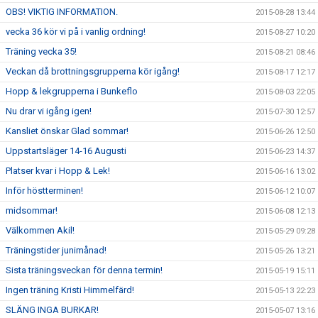
OBS! VIKTIG INFORMATION.
2015-08-28 13:44
vecka 36 kör vi på i vanlig ordning!
2015-08-27 10:20
Träning vecka 35!
2015-08-21 08:46
Veckan då brottningsgrupperna kör igång!
2015-08-17 12:17
Hopp & lekgrupperna i Bunkeflo
2015-08-03 22:05
Nu drar vi igång igen!
2015-07-30 12:57
Kansliet önskar Glad sommar!
2015-06-26 12:50
Uppstartsläger 14-16 Augusti
2015-06-23 14:37
Platser kvar i Hopp & Lek!
2015-06-16 13:02
Inför höstterminen!
2015-06-12 10:07
midsommar!
2015-06-08 12:13
Välkommen Akil!
2015-05-29 09:28
Träningstider junimånad!
2015-05-26 13:21
Sista träningsveckan för denna termin!
2015-05-19 15:11
Ingen träning Kristi Himmelfärd!
2015-05-13 22:23
SLÄNG INGA BURKAR!
2015-05-07 13:16