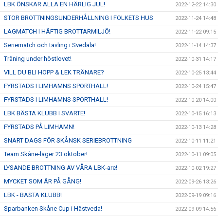
LBK ÖNSKAR ALLA EN HÄRLIG JUL!
2022-12-22 14:30
STOR BROTTNINGSUNDERHÅLLNING I FOLKETS HUS
2022-11-24 14:48
LAGMATCH I HÄFTIG BROTTARMILJÖ!
2022-11-22 09:15
Seriematch och tävling i Svedala!
2022-11-14 14:37
Träning under höstlovet!
2022-10-31 14:17
VILL DU BLI HOPP & LEK TRÄNARE?
2022-10-25 13:44
FYRSTADS I LIMHAMNS SPORTHALL!
2022-10-24 15:47
FYRSTADS I LIMHAMNS SPORTHALL!
2022-10-20 14:00
LBK BÄSTA KLUBB I SVARTE!
2022-10-15 16:13
FYRSTADS PÅ LIMHAMN!
2022-10-13 14:28
SNART DAGS FÖR SKÅNSK SERIEBROTTNING
2022-10-11 11:21
Team Skåne-läger 23 oktober!
2022-10-11 09:05
LYSANDE BROTTNING AV VÅRA LBK-are!
2022-10-02 19:27
MYCKET SOM ÄR PÅ GÅNG!
2022-09-26 13:26
LBK - BÄSTA KLUBB!
2022-09-19 09:16
Sparbanken Skåne Cup i Hästveda!
2022-09-09 14:56