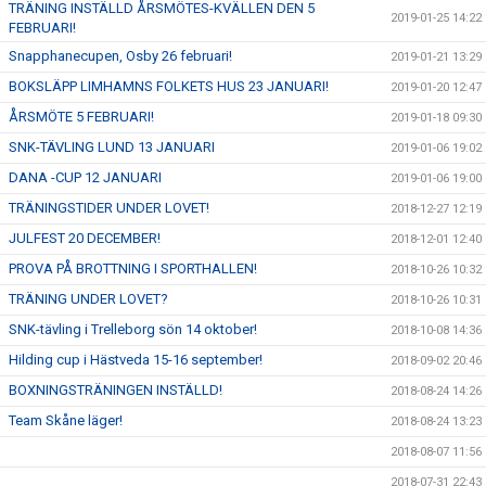
TRÄNING INSTÄLLD ÅRSMÖTES-KVÄLLEN DEN 5
2019-01-25 14:22
FEBRUARI!
Snapphanecupen, Osby 26 februari!
2019-01-21 13:29
BOKSLÄPP LIMHAMNS FOLKETS HUS 23 JANUARI!
2019-01-20 12:47
ÅRSMÖTE 5 FEBRUARI!
2019-01-18 09:30
SNK-TÄVLING LUND 13 JANUARI
2019-01-06 19:02
DANA -CUP 12 JANUARI
2019-01-06 19:00
TRÄNINGSTIDER UNDER LOVET!
2018-12-27 12:19
JULFEST 20 DECEMBER!
2018-12-01 12:40
PROVA PÅ BROTTNING I SPORTHALLEN!
2018-10-26 10:32
TRÄNING UNDER LOVET?
2018-10-26 10:31
SNK-tävling i Trelleborg sön 14 oktober!
2018-10-08 14:36
Hilding cup i Hästveda 15-16 september!
2018-09-02 20:46
BOXNINGSTRÄNINGEN INSTÄLLD!
2018-08-24 14:26
Team Skåne läger!
2018-08-24 13:23
2018-08-07 11:56
2018-07-31 22:43