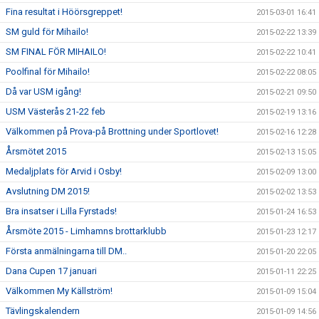
Fina resultat i Höörsgreppet!
2015-03-01 16:41
SM guld för Mihailo!
2015-02-22 13:39
SM FINAL FÖR MIHAILO!
2015-02-22 10:41
Poolfinal för Mihailo!
2015-02-22 08:05
Då var USM igång!
2015-02-21 09:50
USM Västerås 21-22 feb
2015-02-19 13:16
Välkommen på Prova-på Brottning under Sportlovet!
2015-02-16 12:28
Årsmötet 2015
2015-02-13 15:05
Medaljplats för Arvid i Osby!
2015-02-09 13:00
Avslutning DM 2015!
2015-02-02 13:53
Bra insatser i Lilla Fyrstads!
2015-01-24 16:53
Årsmöte 2015 - Limhamns brottarklubb
2015-01-23 12:17
Första anmälningarna till DM..
2015-01-20 22:05
Dana Cupen 17 januari
2015-01-11 22:25
Välkommen My Källström!
2015-01-09 15:04
Tävlingskalendern
2015-01-09 14:56