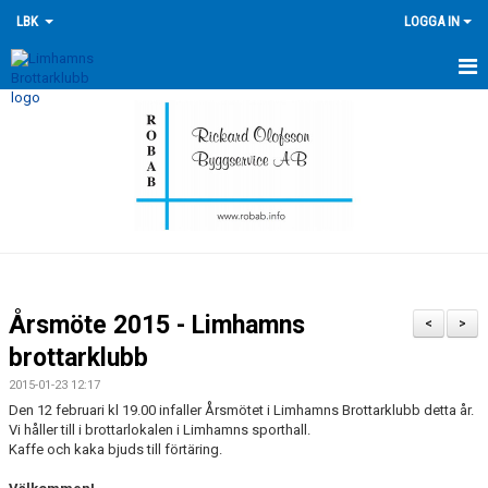
LBK
LOGGA IN
HEM
NYHETER
FÖRENINGEN
KONTAKTA OSS
ÖVERSIKT GRUPPER
Årsmöte 2015 - Limhamns
<
>
TRÄNINGSKALENDER
brottarklubb
2015-01-23 12:17
TÄVLINGSKALENDERN
Den 12 februari kl 19.00 infaller Årsmötet i Limhamns Brottarklubb detta år.
Vi håller till i brottarlokalen i Limhamns sporthall.
HISTORIK
Kaffe och kaka bjuds till förtäring.