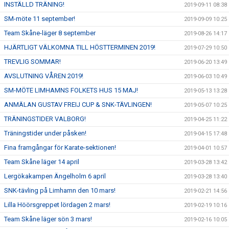
INSTÄLLD TRÄNING!
2019-09-11 08:38
SM-möte 11 september!
2019-09-09 10:25
Team Skåne-läger 8 september
2019-08-26 14:17
HJÄRTLIGT VÄLKOMNA TILL HÖSTTERMINEN 2019!
2019-07-29 10:50
TREVLIG SOMMAR!
2019-06-20 13:49
AVSLUTNING VÅREN 2019!
2019-06-03 10:49
SM-MÖTE LIMHAMNS FOLKETS HUS 15 MAJ!
2019-05-13 13:28
ANMÄLAN GUSTAV FREIJ CUP & SNK-TÄVLINGEN!
2019-05-07 10:25
TRÄNINGSTIDER VALBORG!
2019-04-25 11:22
Träningstider under påsken!
2019-04-15 17:48
Fina framgångar för Karate-sektionen!
2019-04-01 10:57
Team Skåne läger 14 april
2019-03-28 13:42
Lergökakampen Ängelholm 6 april
2019-03-28 13:40
SNK-tävling på Limhamn den 10 mars!
2019-02-21 14:56
Lilla Höörsgreppet lördagen 2 mars!
2019-02-19 10:16
Team Skåne läger sön 3 mars!
2019-02-16 10:05