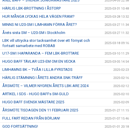
AXEL BAFF – SVENSK JUNIORMÄSTARE 2025
2025-04-05 22:58
HÄRLIG LBK-BROTTNING I ÅSTORP
2025-03-31 10:48
HUR MÅNGA LYCKAS HELA VÄGEN FRAM?
2025-03-28 13:32
MINNS NI U20-SM I LIMHAMN FÖRRA ÅRET?
2025-03-27 11:34
Årets sista SM – U20-SM i Stockholm
2025-03-27 11:32
LBK vill uttrycka stor tacksamhet över ett förnyat och
2025-03-18 09:16
fortsatt samarbete med ROBAB
U17-SM I HAPARANDA – FEM LBK-BROTTARE
2025-03-10 11:29
HUGO BAFF TÄVLAR U23-EM OM EN VECKA
2025-03-05 14:54
LIMHAMNS BK – TVÅA I LILLA-FYRSTADS
2025-02-23
HÄRLIG STÄMNING I ÅRETS ANDRA SNK-TRÄFF
2025-02-16
ÅRSMÖTE – VILMER NYGREN ÅRETS LBK-ARE 2024
2025-02-12
ARTIKEL I SDS - HUGO BAFFs SM-GULD
2025-02-10
HUGO BAFF SVENSK MÄSTARE 2025
2025-02-09
ÅRSMÖTE TISDAGEN DEN 11 FEBRUARI 2025
2025-01-27 11:15
FULL FART REDAN FRÅN BÖRJAN!
2025-01-07 15:46
GOD FORTSÄTTNING!
2025-01-01 20:18