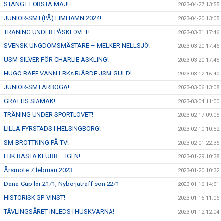
STÄNGT FÖRSTA MAJ!
2023-04-27 13:55
JUNIOR-SM I (PÅ) LIMHAMN 2024!
2023-04-20 13:05
TRÄNING UNDER PÅSKLOVET!
2023-03-31 17:46
SVENSK UNGDOMSMÄSTARE – MELKER NELLSJÖ!
2023-03-20 17:46
USM-SILVER FÖR CHARLIE ASKLING!
2023-03-20 17:45
HUGO BAFF VANN LBKs FJÄRDE JSM-GULD!
2023-03-12 16:40
JUNIOR-SM I ARBOGA!
2023-03-06 13:08
GRATTIS SIAMAK!
2023-03-04 11:00
TRÄNING UNDER SPORTLOVET!
2023-02-17 09:05
LILLA FYRSTADS I HELSINGBORG!
2023-02-10 10:52
SM-BROTTNING PÅ TV!
2023-02-01 22:36
LBK BÄSTA KLUBB – IGEN!
2023-01-29 10:38
Årsmöte 7 februari 2023
2023-01-20 10:32
Dana-Cup lör 21/1, Nybörjaträff sön 22/1
2023-01-16 14:31
HISTORISK GP-VINST!
2023-01-15 11:06
TÄVLINGSÅRET INLEDS I HUSKVARNA!
2023-01-12 12:04