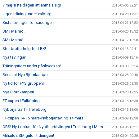
7 maj sista dagen att anmäla sig!
2015-05-06 22:21
Ingen träning under valborg!
2015-04-28 11:37
Sista tävlingen för säsongen!
2015-04-21 12:52
SM i Malmö!
2015-04-20 13:32
SM i Malmö!
2015-04-17 13:58
Stor brottarhelg för LBK!
2015-04-13 09:41
Nya tävlingar!
2015-04-09 13:16
Träningstider under påskveckan!
2015-03-30 09:14
Resultat Nya Björnkampen!
2015-03-28 20:48
Ny tid för FYS gruppen!
2015-03-25 08:35
Nya Björnkampen
2015-03-23 12:25
FT-cupen i Falköping
2015-03-15 18:30
Nybörjarträff i Trelleborg
2015-03-15 18:00
FT-cupen 14-15 mars/Nybörjartävling 14 mars
2015-03-09 12:30
OBS! Nytt datum för Nybörjartävlingen i Trelleborg i Mars
2015-03-05 15:27
Mihailos SM guld i tidningen!
2015-03-04 20:20