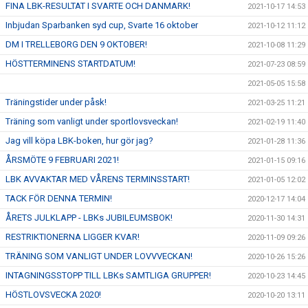
FINA LBK-RESULTAT I SVARTE OCH DANMARK!
2021-10-17 14:53
Inbjudan Sparbanken syd cup, Svarte 16 oktober
2021-10-12 11:12
DM I TRELLEBORG DEN 9 OKTOBER!
2021-10-08 11:29
HÖSTTERMINENS STARTDATUM!
2021-07-23 08:59
2021-05-05 15:58
Träningstider under påsk!
2021-03-25 11:21
Träning som vanligt under sportlovsveckan!
2021-02-19 11:40
Jag vill köpa LBK-boken, hur gör jag?
2021-01-28 11:36
ÅRSMÖTE 9 FEBRUARI 2021!
2021-01-15 09:16
LBK AVVAKTAR MED VÅRENS TERMINSSTART!
2021-01-05 12:02
TACK FÖR DENNA TERMIN!
2020-12-17 14:04
ÅRETS JULKLAPP - LBKs JUBILEUMSBOK!
2020-11-30 14:31
RESTRIKTIONERNA LIGGER KVAR!
2020-11-09 09:26
TRÄNING SOM VANLIGT UNDER LOVVVECKAN!
2020-10-26 15:26
INTAGNINGSSTOPP TILL LBKs SAMTLIGA GRUPPER!
2020-10-23 14:45
HÖSTLOVSVECKA 2020!
2020-10-20 13:11