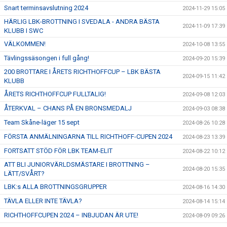
Snart terminsavslutning 2024
2024-11-29 15:05
HÄRLIG LBK-BROTTNING I SVEDALA - ANDRA BÄSTA
2024-11-09 17:39
KLUBB I SWC
VÄLKOMMEN!
2024-10-08 13:55
Tävlingssäsongen i full gång!
2024-09-20 15:39
200 BROTTARE I ÅRETS RICHTHOFFCUP – LBK BÄSTA
2024-09-15 11:42
KLUBB
ÅRETS RICHTHOFFCUP FULLTALIG!
2024-09-08 12:03
ÅTERKVAL – CHANS PÅ EN BRONSMEDALJ
2024-09-03 08:38
Team Skåne-läger 15 sept
2024-08-26 10:28
FÖRSTA ANMÄLNINGARNA TILL RICHTHOFF-CUPEN 2024
2024-08-23 13:39
FORTSATT STÖD FÖR LBK TEAM-ELIT
2024-08-22 10:12
ATT BLI JUNIORVÄRLDSMÄSTARE I BROTTNING –
2024-08-20 15:35
LÄTT/SVÅRT?
LBK:s ALLA BROTTNINGSGRUPPER
2024-08-16 14:30
TÄVLA ELLER INTE TÄVLA?
2024-08-14 15:14
RICHTHOFFCUPEN 2024 – INBJUDAN ÄR UTE!
2024-08-09 09:26