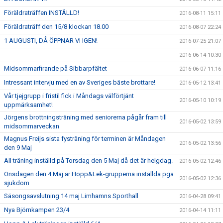
Föräldraträffen INSTÄLLD!
2016-08-11 15:11
Föräldraträff den 15/8 klockan 18.00
2016-08-07 22:24
1 AUGUSTI, DÅ ÖPPNAR VI IGEN!
2016-07-25 21:07
2016-06-14 10:30
Midsommarfirande på Sibbarpfältet
2016-06-07 11:16
Intressant intervju med en av Sveriges bäste brottare!
2016-05-12 13:41
Vår tjejgrupp i fristil fick i Måndags välförtjänt
2016-05-10 10:19
uppmärksamhet!
Jörgens brottningsträning med seniorerna pågår fram till
2016-05-02 13:59
midsommarveckan
Magnus Freijs sista fysträning för terminen är Måndagen
2016-05-02 13:56
den 9 Maj
All träning inställd på Torsdag den 5 Maj då det är helgdag.
2016-05-02 12:46
Onsdagen den 4 Maj är Hopp&Lek-grupperna inställda pga
2016-05-02 12:36
sjukdom
Säsongsavslutning 14 maj Limhamns Sporthall
2016-04-28 09:41
Nya Björnkampen 23/4
2016-04-14 11:11