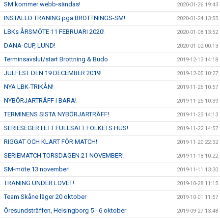
SM kommer webb-sändas!
2020-01-26 19:43
INSTÄLLD TRÄNING pga BROTTNINGS-SM!
2020-01-24 13:55
LBKs ÅRSMÖTE 11 FEBRUARI 2020!
2020-01-08 13:52
DANA-CUP, LUND!
2020-01-02 00:13
Terminsavslut/start Brottning & Budo
2019-12-13 14:18
JULFEST DEN 19 DECEMBER 2019!
2019-12-05 10:27
NYA LBK-TRIKÅN!
2019-11-26 10:57
NYBÖRJARTRÄFF I BARA!
2019-11-25 10:39
TERMINENS SISTA NYBÖRJARTRÄFF!
2019-11-23 14:13
SERIESEGER I ETT FULLSATT FOLKETS HUS!
2019-11-22 14:57
RIGGAT OCH KLART FÖR MATCH!
2019-11-20 22:32
SERIEMATCH TORSDAGEN 21 NOVEMBER!
2019-11-18 10:22
SM-möte 13 november!
2019-11-11 13:30
TRÄNING UNDER LOVET!
2019-10-28 11:15
Team Skåne läger 20 oktober
2019-10-01 11:57
Öresundsträffen, Helsingborg 5 - 6 oktober
2019-09-27 13:48