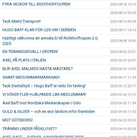
FYRA VECKOR TILL RICHTHOFFCUPEN!
2025-08-18 13:15
2025-08-14 09:29
Tack Mertz Transport!
2025-08-13 09:54
HUGO BAFF KLAR FÖR U23-VM I SERBIEN
2025-08-11 14:10
Hjärtligt välkomna att anmäla Er till Richthoffcupen 2.0,
2025-08-08 14:05
2025
EN TRÄNINGSKVÄLL I GROPEN!
2025-08-06 22:01
AXEL PÅ PLATS I ITALIEN
2025-06-29 22:07
BLIR AXEL MALMÖS NÄSTA MÄSTARE?
2025-06-24 13:00
SNART MIDSOMMARMARKNAD!
2025-06-17 11:39
Tack DentalSyd – Hugo Baff är redo för tävling!
2025-06-12 20:17
VI SÖKER FLER HJÄLPANDE LBK-MEDLEMMAR!
2025-05-26 12:15
Axel Baff mot Nordiska Mästerskapen i Oslo
2025-04-30 11:34
GULD & SILVER – och en stor lärdom inför framtiden
2025-04-30 11:32
MOT GÖTEBORG!
2025-04-25 09:20
TRÄNING UNDER PÅSKLOVET?
2025-04-10 09:24