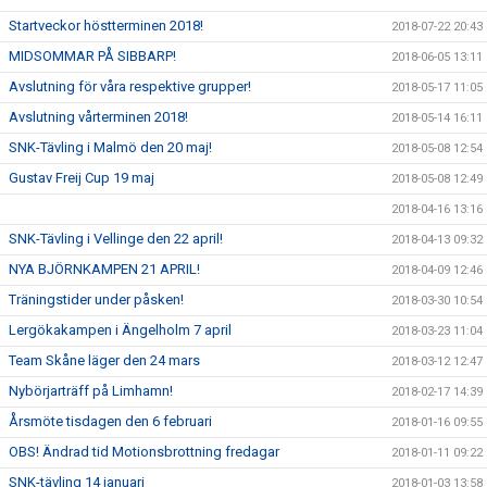
Startveckor höstterminen 2018!
2018-07-22 20:43
MIDSOMMAR PÅ SIBBARP!
2018-06-05 13:11
Avslutning för våra respektive grupper!
2018-05-17 11:05
Avslutning vårterminen 2018!
2018-05-14 16:11
SNK-Tävling i Malmö den 20 maj!
2018-05-08 12:54
Gustav Freij Cup 19 maj
2018-05-08 12:49
2018-04-16 13:16
SNK-Tävling i Vellinge den 22 april!
2018-04-13 09:32
NYA BJÖRNKAMPEN 21 APRIL!
2018-04-09 12:46
Träningstider under påsken!
2018-03-30 10:54
Lergökakampen i Ängelholm 7 april
2018-03-23 11:04
Team Skåne läger den 24 mars
2018-03-12 12:47
Nybörjarträff på Limhamn!
2018-02-17 14:39
Årsmöte tisdagen den 6 februari
2018-01-16 09:55
OBS! Ändrad tid Motionsbrottning fredagar
2018-01-11 09:22
SNK-tävling 14 januari
2018-01-03 13:58