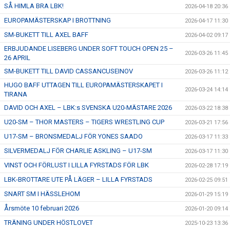
SÅ HIMLA BRA LBK!
2026-04-18 20:36
ÅNGERRÄTT
EUROPAMÄSTERSKAP I BROTTNING
2026-04-17 11:30
SM-BUKETT TILL AXEL BAFF
2026-04-02 09:17
ENOLIV.SE
ERBJUDANDE LISEBERG UNDER SOFT TOUCH OPEN 25 –
2026-03-26 11:45
26 APRIL
OM SKADAN ÄR FRAMME
SM-BUKETT TILL DAVID CASSANCUSEINOV
2026-03-26 11:12
FRÅGOR KRING FRITIDSKORTET
HUGO BAFF UTTAGEN TILL EUROPAMÄSTERSKAPET I
2026-03-24 14:14
TIRANA
DAVID OCH AXEL – LBK:s SVENSKA U20-MÄSTARE 2026
2026-03-22 18:38
U20-SM – THOR MASTERS – TIGERS WRESTLING CUP
2026-03-21 17:56
U17-SM – BRONSMEDALJ FÖR YONES SAADO
2026-03-17 11:33
SILVERMEDALJ FÖR CHARLIE ASKLING – U17-SM
2026-03-17 11:30
VINST OCH FÖRLUST I LILLA FYRSTADS FÖR LBK
2026-02-28 17:19
LBK-BROTTARE UTE PÅ LÄGER – LILLA FYRSTADS
2026-02-25 09:51
SNART SM I HÄSSLEHOM
2026-01-29 15:19
Årsmöte 10 februari 2026
2026-01-20 09:14
TRÄNING UNDER HÖSTLOVET
2025-10-23 13:36