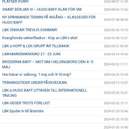
PLATSER KVAR!
2024-08-07 11:03
SNART BÖRJAR VI – HUGO BAFF KLAR FÖR VM
2024-08-05 13:42
NY SPÄNNANDE TERMIN PÅ INGÅNG – KLASSEGER FÖR
2024-07-28 08:42
HUGO BAFF
LBK ÖNSKAR TREVLIG SOMMAR!
2024-06-24 10:10
Kvarglömda vattenflaskor - Köp av LBK t-shirt
2024-05-28 13:27
LBK:s HOPP & LEK-GRUPP ÄR TILLBAKA!
2024-05-21 09:39
LIMHAMNSMARKNAD 21 - 23 JUNI
2024-05-14 10:40
BRÖDERNA BAFF – MOT NM I HELSINGBORG DEN 4–5
2024-05-02 11:11
MAJ
Hur tränar vi: valborg, 1 maj och 9-10 maj?
2024-04-25 10:39
TRÄNINGSTIDER UNDER PÅSKVECKAN
2024-03-19 10:37
LBK:s HUGO BAFF UTTAGEN TILL INTERNATIONELL
2024-02-26 14:21
TÄVLING
LBK-SEGER TROTS FÖRLUST
2024-02-02 15:11
LBK bjuder in till årsmöte
2024-01-29 10:46
2024-01-23 10:35
2024-01-05 14:40