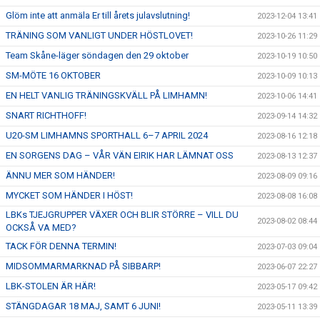
Glöm inte att anmäla Er till årets julavslutning!
2023-12-04 13:41
TRÄNING SOM VANLIGT UNDER HÖSTLOVET!
2023-10-26 11:29
Team Skåne-läger söndagen den 29 oktober
2023-10-19 10:50
SM-MÖTE 16 OKTOBER
2023-10-09 10:13
EN HELT VANLIG TRÄNINGSKVÄLL PÅ LIMHAMN!
2023-10-06 14:41
SNART RICHTHOFF!
2023-09-14 14:32
U20-SM LIMHAMNS SPORTHALL 6–7 APRIL 2024
2023-08-16 12:18
EN SORGENS DAG – VÅR VÄN EIRIK HAR LÄMNAT OSS
2023-08-13 12:37
ÄNNU MER SOM HÄNDER!
2023-08-09 09:16
MYCKET SOM HÄNDER I HÖST!
2023-08-08 16:08
LBKs TJEJGRUPPER VÄXER OCH BLIR STÖRRE – VILL DU
2023-08-02 08:44
OCKSÅ VA MED?
TACK FÖR DENNA TERMIN!
2023-07-03 09:04
MIDSOMMARMARKNAD PÅ SIBBARP!
2023-06-07 22:27
LBK-STOLEN ÄR HÄR!
2023-05-17 09:42
STÄNGDAGAR 18 MAJ, SAMT 6 JUNI!
2023-05-11 13:39