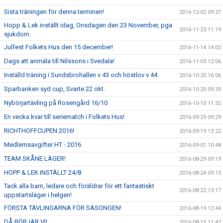
Sista träningen för denna terminen!
2016-12-02 09:37
Hopp & Lek inställt idag, Onsdagen den 23 November, pga
2016-11-23 11:19
sjukdom.
Julfest Folkets Hus den 15 december!
2016-11-14 14:02
Dags att anmäla till Nilssons i Svedala!
2016-11-03 12:06
Inställd träning i Sundsbrohallen v 43 och höstlov v 44
2016-10-20 16:06
Sparbanken syd cup, Svarte 22 okt.
2016-10-20 09:39
Nybörjartävling på Rosengård 16/10
2016-10-10 11:32
En vecka kvar till seriematch i Folkets Hus!
2016-09-29 09:29
RICHTHOFFCUPEN 2016!
2016-09-19 13:22
Medlemsavgifter HT - 2016
2016-09-01 10:48
TEAM SKÅNE LÄGER!
2016-08-29 09:19
HOPP & LEK INSTÄLLT 24/8
2016-08-24 09:15
Tack alla barn, ledare och föräldrar för ett fantastiskt
2016-08-22 13:17
uppstartsläger i helgen!
FÖRSTA TÄVLINGARNA FÖR SÄSONGEN!
2016-08-19 12:44
DÅ BÖRJAR VI!
2016-08-15 11:42