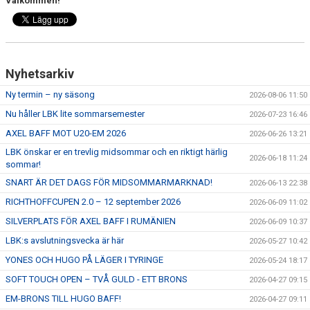
Välkommen!
TRÄNINGSAVGIFTER
FYS - TRÄNA DITT LAG
BESTÄLL LBK KLÄDER
Nyhetsarkiv
VACCINERAD MOT DOPING
Ny termin – ny säsong
2026-08-06 11:50
Nu håller LBK lite sommarsemester
2026-07-23 16:46
RICHTHOFFCUPEN
AXEL BAFF MOT U20-EM 2026
2026-06-26 13:21
LBK önskar er en trevlig midsommar och en riktigt härlig
SNK-TÄVLING PÅ LIMHAMN
2026-06-18 11:24
sommar!
SNART ÄR DET DAGS FÖR MIDSOMMARMARKNAD!
SKÅNESERIEN
2026-06-13 22:38
RICHTHOFFCUPEN 2.0 – 12 september 2026
2026-06-09 11:02
LBKS VÄRDEGRUNDER
SILVERPLATS FÖR AXEL BAFF I RUMÄNIEN
2026-06-09 10:37
LBK:s avslutningsvecka är här
2026-05-27 10:42
GDPR
YONES OCH HUGO PÅ LÄGER I TYRINGE
2026-05-24 18:17
LBKS JUBILEUMSBOK
SOFT TOUCH OPEN – TVÅ GULD - ETT BRONS
2026-04-27 09:15
EM-BRONS TILL HUGO BAFF!
2026-04-27 09:11
STOLT SPONSOR