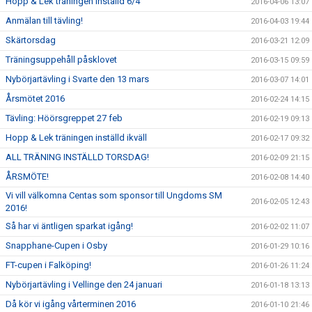
Hopp & Lek träningen inställd 6/4
2016-04-06 13:07
Anmälan till tävling!
2016-04-03 19:44
Skärtorsdag
2016-03-21 12:09
Träningsuppehåll påsklovet
2016-03-15 09:59
Nybörjartävling i Svarte den 13 mars
2016-03-07 14:01
Årsmötet 2016
2016-02-24 14:15
Tävling: Höörsgreppet 27 feb
2016-02-19 09:13
Hopp & Lek träningen inställd ikväll
2016-02-17 09:32
ALL TRÄNING INSTÄLLD TORSDAG!
2016-02-09 21:15
ÅRSMÖTE!
2016-02-08 14:40
Vi vill välkomna Centas som sponsor till Ungdoms SM
2016-02-05 12:43
2016!
Så har vi äntligen sparkat igång!
2016-02-02 11:07
Snapphane-Cupen i Osby
2016-01-29 10:16
FT-cupen i Falköping!
2016-01-26 11:24
Nybörjartävling i Vellinge den 24 januari
2016-01-18 13:13
Då kör vi igång vårterminen 2016
2016-01-10 21:46