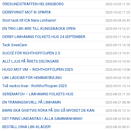
ÖRESUNDSTRÄFFEN HELSINGBORG
2025-10-03 11:35
DERBYVINST MOT IK SPARTA
2025-10-02 11:23
Stort tack till ICA Nära Limhamn!
2025-09-28 20:49
EN TRIO LBK-ARE TILL KUNGSBACKA OPEN
2025-09-19 16:27
DERBY LIMHAMNS FOLKETS HUS 24 SEPTEMBER
2025-09-17 14:05
Tack SveaCare
2025-09-15 14:18
SUCCÉ FÖR RICHTHOFFCUPEN 2.0
2025-09-13 19:01
ALLT LJUS PÅ ÅRETS DELTAGARE
2025-09-10 10:59
HUGO MOT VM – RICHTHOFFCUPEN 2025
2025-09-05 13:08
LBK LADDAR FÖR HEMMATÄVLING
2025-09-03 10:50
Två veckor kvar - Richthoffcupen 2025
2025-09-01 14:14
SERIEMATCH – LIMHAMNS FOLKETS HUS
2025-08-29 11:33
EN TRÄNINGSKVÄLL PÅ LIMHAMN
2025-08-27 08:38
BARN SKA GIVETVIS RÖRA PÅ SIG SÅ MYCKET DE KAN
2025-08-25 15:16
DET FINNS UNDANTAG I ALLA SAMMANHANG!
2025-08-22 09:46
BESTÄLL DINA LBK-KLÄDER!
2025-08-20 08:51