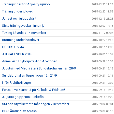
Träningstider för Anjas fysgrupp
2015-12-23 11:23
Träning under julovet!
2015-12-20 11:53
Julfest och juluppehåll!
2015-12-13 21:28
Sista träningsveckan innan jul
2015-12-07 14:13
Tävling i Svedala 14 november
2015-11-12 09:07
Brottning under höstlovet
2015-10-27 14:48
HÖSTKUL V 44
2015-10-16 14:38
JULKALENDER 2015
2015-10-06 13:57
Anmäl er till nybörjartävling 4 oktober!
2015-09-29 10:33
JuJutsi med Medhi åter i Sundsbrohallen från 28/9
2015-09-21 12:15
Sundsbrohallen öppen igen från 21/9
2015-09-21 12:14
Inför Richthoffcupen
2015-09-21 12:09
Fortsatt verksamhet på Kulladal & Fridhem!
2015-09-18 13:45
Ju-jutsu grupperna Bunkeflo!
2015-09-14 14:22
SM och Styrelsemöte måndagen 7 september
2015-09-04 09:04
OBS! Ändring av adress
2015-09-02 08:13