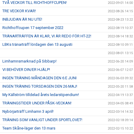
TVÅ VECKOR TILL RICHTHOFFCUPEN!
2022-09-01 14:00
TRE VECKOR KVAR!
2022-08-26 14:15
INBJUDAN ÄR NU UTE!
2022-08-23 13:22
Richthoffcupen 17 september 2022
2022-08-19 10:37
TRÄNARTRÄFFEN ÄR KLAR, VI ÄR REDO FÖR HT-22!
2022-08-14 18:32
LBKs tränarträff lördagen den 13 augusti
2022-08-10 09:11
2022-08-01 13:15
Limhamnsmarknad på Sibbarp!
2022-06-20 14:09
VI BEHÖVER DIN/ER HJÄLP!
2022-06-07 12:07
INGEN TRÄNING MÅNDAGEN DEN 6:E JUNI
2022-06-03 09:32
INGEN TRÄNING TORSDAGEN DEN 26 MAJ!
2022-05-20 11:58
My Källström tilldelad årets ledarstipendium!
2022-04-19 13:37
TRÄNINGSTIDER UNDER PÅSK-VECKAN!
2022-04-05 08:49
Nybörjarträff Limhamn 3 april!
2022-03-14 14:32
TRÄNING SOM VANLIGT UNDER SPORTLOVET!
2022-02-18 09:14
Team Skåne-läger den 13 mars
2022-02-15 10:22