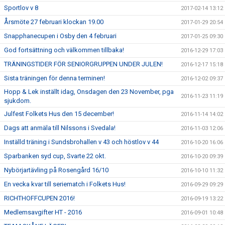
Sportlov v 8
2017-02-14 13:12
Årsmöte 27 februari klockan 19.00
2017-01-29 20:54
Snapphanecupen i Osby den 4 februari
2017-01-25 09:30
God fortsättning och välkommen tillbaka!
2016-12-29 17:03
TRÄNINGSTIDER FÖR SENIORGRUPPEN UNDER JULEN!
2016-12-17 15:18
Sista träningen för denna terminen!
2016-12-02 09:37
Hopp & Lek inställt idag, Onsdagen den 23 November, pga
2016-11-23 11:19
sjukdom.
Julfest Folkets Hus den 15 december!
2016-11-14 14:02
Dags att anmäla till Nilssons i Svedala!
2016-11-03 12:06
Inställd träning i Sundsbrohallen v 43 och höstlov v 44
2016-10-20 16:06
Sparbanken syd cup, Svarte 22 okt.
2016-10-20 09:39
Nybörjartävling på Rosengård 16/10
2016-10-10 11:32
En vecka kvar till seriematch i Folkets Hus!
2016-09-29 09:29
RICHTHOFFCUPEN 2016!
2016-09-19 13:22
Medlemsavgifter HT - 2016
2016-09-01 10:48