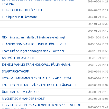
2024-02-26 14:21
TÄVLING
LBK-SEGER TROTS FÖRLUST
2024-02-02 15:11
LBK bjuder in till årsmöte
2024-01-29 10:46
2024-01-23 10:35
2024-01-05 14:40
Glöm inte att anmäla Er till årets julavslutning!
2023-12-04 13:41
TRÄNING SOM VANLIGT UNDER HÖSTLOVET!
2023-10-26 11:29
Team Skåne-läger söndagen den 29 oktober
2023-10-19 10:50
SM-MÖTE 16 OKTOBER
2023-10-09 10:13
EN HELT VANLIG TRÄNINGSKVÄLL PÅ LIMHAMN!
2023-10-06 14:41
SNART RICHTHOFF!
2023-09-14 14:32
U20-SM LIMHAMNS SPORTHALL 6–7 APRIL 2024
2023-08-16 12:18
EN SORGENS DAG – VÅR VÄN EIRIK HAR LÄMNAT OSS
2023-08-13 12:37
ÄNNU MER SOM HÄNDER!
2023-08-09 09:16
MYCKET SOM HÄNDER I HÖST!
2023-08-08 16:08
LBKs TJEJGRUPPER VÄXER OCH BLIR STÖRRE – VILL DU
2023-08-02 08:44