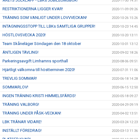
ÅRETS JULKLAPP - LBKs JUBILEUMSBOK!
2020-11-30 14:31
RESTRIKTIONERNA LIGGER KVAR!
2020-11-09 09:26
TRÄNING SOM VANLIGT UNDER LOVVVECKAN!
2020-10-26 15:26
INTAGNINGSSTOPP TILL LBKs SAMTLIGA GRUPPER!
2020-10-23 14:45
HÖSTLOVSVECKA 2020!
2020-10-20 13:11
Team Skåneläger Söndagen den 18 oktober
2020-10-01 13:12
ÄNTLIGEN TÄVLING!
2020-09-02 18:26
Parkeringsavgift Limhamns sporthall
2020-08-06 09:51
Hjärtligt välkomna till höstterminen 2020!
2020-07-31 11:06
TREVLIG SOMMAR!
2020-06-18 14:28
SOMMARLOV!
2020-06-15 12:50
INGEN TRÄNING KRISTI HIMMELSFÄRDS!
2020-05-18 09:27
TRÄNING VALBORG!
2020-04-29 09:19
TRÄNING UNDER PÅSK-VECKAN!
2020-04-02 13:51
LBK TRÄNAR VIDARE!
2020-03-24 12:23
INSTÄLLT FÖREDRAG!
2020-03-13 11:36