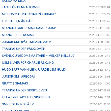
OCKSÅ VA MED?
TACK FÖR DENNA TERMIN!
2023-07-03 09:04
MIDSOMMARMARKNAD PÅ SIBBARP!
2023-06-07 22:27
LBK-STOLEN ÄR HÄR!
2023-05-17 09:42
STÄNGDAGAR 18 MAJ, SAMT 6 JUNI!
2023-05-11 13:39
STÄNGT FÖRSTA MAJ!
2023-04-27 13:55
JUNIOR-SM I (PÅ) LIMHAMN 2024!
2023-04-20 13:05
TRÄNING UNDER PÅSKLOVET!
2023-03-31 17:46
SVENSK UNGDOMSMÄSTARE – MELKER NELLSJÖ!
2023-03-20 17:46
USM-SILVER FÖR CHARLIE ASKLING!
2023-03-20 17:45
HUGO BAFF VANN LBKs FJÄRDE JSM-GULD!
2023-03-12 16:40
JUNIOR-SM I ARBOGA!
2023-03-06 13:08
GRATTIS SIAMAK!
2023-03-04 11:00
TRÄNING UNDER SPORTLOVET!
2023-02-17 09:05
LILLA FYRSTADS I HELSINGBORG!
2023-02-10 10:52
SM-BROTTNING PÅ TV!
2023-02-01 22:36