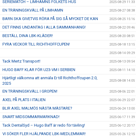
SERIEMATCH – LIMHAMNS FOLKETS HUS
2025-08-29 11:33
EN TRÄNINGSKVÄLL PÅ LIMHAMN
2025-08-27 08:38
BARN SKA GIVETVIS RÖRA PÅ SIG SÅ MYCKET DE KAN
2025-08-25 15:16
DET FINNS UNDANTAG I ALLA SAMMANHANG!
2025-08-22 09:46
BESTÄLL DINA LBK-KLÄDER!
2025-08-20 08:51
FYRA VECKOR TILL RICHTHOFFCUPEN!
2025-08-18 13:15
2025-08-14 09:29
Tack Mertz Transport!
2025-08-13 09:54
HUGO BAFF KLAR FÖR U23-VM I SERBIEN
2025-08-11 14:10
Hjärtligt välkomna att anmäla Er till Richthoffcupen 2.0,
2025-08-08 14:05
2025
EN TRÄNINGSKVÄLL I GROPEN!
2025-08-06 22:01
AXEL PÅ PLATS I ITALIEN
2025-06-29 22:07
BLIR AXEL MALMÖS NÄSTA MÄSTARE?
2025-06-24 13:00
SNART MIDSOMMARMARKNAD!
2025-06-17 11:39
Tack DentalSyd – Hugo Baff är redo för tävling!
2025-06-12 20:17
VI SÖKER FLER HJÄLPANDE LBK-MEDLEMMAR!
2025-05-26 12:15