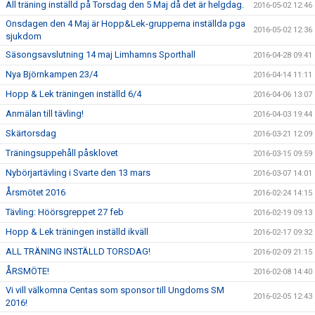
All träning inställd på Torsdag den 5 Maj då det är helgdag.
2016-05-02 12:46
Onsdagen den 4 Maj är Hopp&Lek-grupperna inställda pga
2016-05-02 12:36
sjukdom
Säsongsavslutning 14 maj Limhamns Sporthall
2016-04-28 09:41
Nya Björnkampen 23/4
2016-04-14 11:11
Hopp & Lek träningen inställd 6/4
2016-04-06 13:07
Anmälan till tävling!
2016-04-03 19:44
Skärtorsdag
2016-03-21 12:09
Träningsuppehåll påsklovet
2016-03-15 09:59
Nybörjartävling i Svarte den 13 mars
2016-03-07 14:01
Årsmötet 2016
2016-02-24 14:15
Tävling: Höörsgreppet 27 feb
2016-02-19 09:13
Hopp & Lek träningen inställd ikväll
2016-02-17 09:32
ALL TRÄNING INSTÄLLD TORSDAG!
2016-02-09 21:15
ÅRSMÖTE!
2016-02-08 14:40
Vi vill välkomna Centas som sponsor till Ungdoms SM
2016-02-05 12:43
2016!