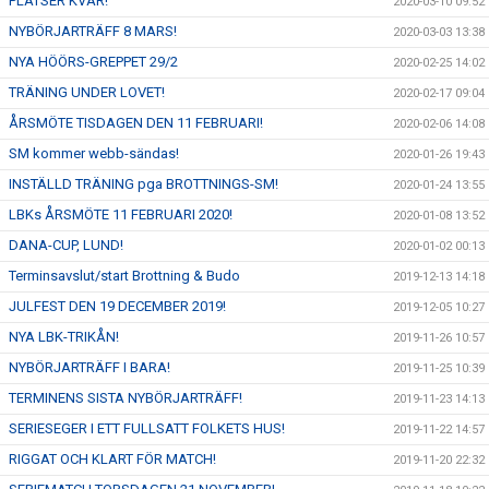
PLATSER KVAR!
2020-03-10 09:52
NYBÖRJARTRÄFF 8 MARS!
2020-03-03 13:38
NYA HÖÖRS-GREPPET 29/2
2020-02-25 14:02
TRÄNING UNDER LOVET!
2020-02-17 09:04
ÅRSMÖTE TISDAGEN DEN 11 FEBRUARI!
2020-02-06 14:08
SM kommer webb-sändas!
2020-01-26 19:43
INSTÄLLD TRÄNING pga BROTTNINGS-SM!
2020-01-24 13:55
LBKs ÅRSMÖTE 11 FEBRUARI 2020!
2020-01-08 13:52
DANA-CUP, LUND!
2020-01-02 00:13
Terminsavslut/start Brottning & Budo
2019-12-13 14:18
JULFEST DEN 19 DECEMBER 2019!
2019-12-05 10:27
NYA LBK-TRIKÅN!
2019-11-26 10:57
NYBÖRJARTRÄFF I BARA!
2019-11-25 10:39
TERMINENS SISTA NYBÖRJARTRÄFF!
2019-11-23 14:13
SERIESEGER I ETT FULLSATT FOLKETS HUS!
2019-11-22 14:57
RIGGAT OCH KLART FÖR MATCH!
2019-11-20 22:32