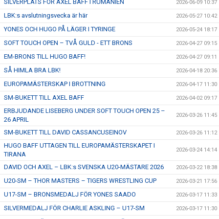
SILVERPLATS FÖR AXEL BAFF I RUMÄNIEN
2026-06-09 10:37
LBK:s avslutningsvecka är här
2026-05-27 10:42
ÅNGERRÄTT
YONES OCH HUGO PÅ LÄGER I TYRINGE
2026-05-24 18:17
ENOLIV.SE
SOFT TOUCH OPEN – TVÅ GULD - ETT BRONS
2026-04-27 09:15
EM-BRONS TILL HUGO BAFF!
2026-04-27 09:11
OM SKADAN ÄR FRAMME
SÅ HIMLA BRA LBK!
2026-04-18 20:36
FRÅGOR KRING FRITIDSKORTET
EUROPAMÄSTERSKAP I BROTTNING
2026-04-17 11:30
SM-BUKETT TILL AXEL BAFF
2026-04-02 09:17
ERBJUDANDE LISEBERG UNDER SOFT TOUCH OPEN 25 –
2026-03-26 11:45
26 APRIL
SM-BUKETT TILL DAVID CASSANCUSEINOV
2026-03-26 11:12
HUGO BAFF UTTAGEN TILL EUROPAMÄSTERSKAPET I
2026-03-24 14:14
TIRANA
DAVID OCH AXEL – LBK:s SVENSKA U20-MÄSTARE 2026
2026-03-22 18:38
U20-SM – THOR MASTERS – TIGERS WRESTLING CUP
2026-03-21 17:56
U17-SM – BRONSMEDALJ FÖR YONES SAADO
2026-03-17 11:33
SILVERMEDALJ FÖR CHARLIE ASKLING – U17-SM
2026-03-17 11:30