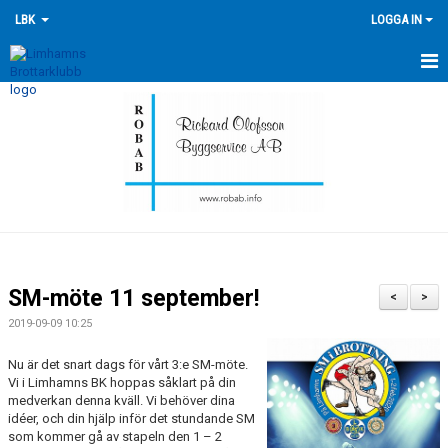
LBK
LOGGA IN
HEM
NYHETER
FÖRENINGEN
KONTAKTA OSS
ÖVERSIKT GRUPPER
SM-möte 11 september!
<
>
TRÄNINGSKALENDER
2019-09-09 10:25
TÄVLINGSKALENDERN
Nu är det snart dags för vårt 3:e SM-möte.
Vi i Limhamns BK hoppas såklart på din
medverkan denna kväll. Vi behöver dina
HISTORIK
idéer, och din hjälp inför det stundande SM
som kommer gå av stapeln den 1 – 2