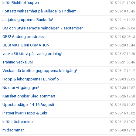
Inför Richthoffcupen
2015-09-21 12:09
Fortsatt verksamhet på Kulladal & Fridhem!
2015-09-18 13:45
Ju-jutsu grupperna Bunkeflo!
2015-09-14 14:22
SM och Styrelsemöte måndagen 7 september
2015-09-04 09:04
OBS! Ändring av adress
2015-09-02 08:13
OBS! VIKTIG INFORMATION.
2015-08-28 13:44
vecka 36 kör vi på i vanlig ordning!
2015-08-27 10:20
Träning vecka 35!
2015-08-21 08:46
Veckan då brottningsgrupperna kör igång!
2015-08-17 12:17
Hopp & lekgrupperna i Bunkeflo
2015-08-03 22:05
Nu drar vi igång igen!
2015-07-30 12:57
Kansliet önskar Glad sommar!
2015-06-26 12:50
Uppstartsläger 14-16 Augusti
2015-06-23 14:37
Platser kvar i Hopp & Lek!
2015-06-16 13:02
Inför höstterminen!
2015-06-12 10:07
midsommar!
2015-06-08 12:13