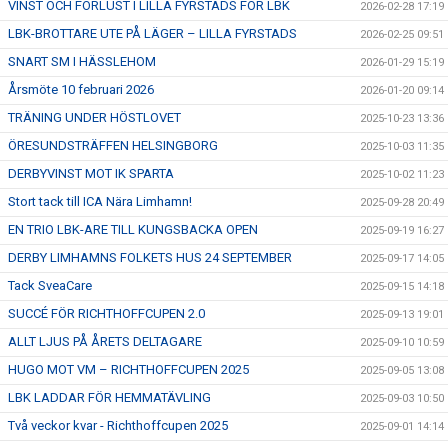
VINST OCH FÖRLUST I LILLA FYRSTADS FÖR LBK
2026-02-28 17:19
LBK-BROTTARE UTE PÅ LÄGER – LILLA FYRSTADS
2026-02-25 09:51
SNART SM I HÄSSLEHOM
2026-01-29 15:19
Årsmöte 10 februari 2026
2026-01-20 09:14
TRÄNING UNDER HÖSTLOVET
2025-10-23 13:36
ÖRESUNDSTRÄFFEN HELSINGBORG
2025-10-03 11:35
DERBYVINST MOT IK SPARTA
2025-10-02 11:23
Stort tack till ICA Nära Limhamn!
2025-09-28 20:49
EN TRIO LBK-ARE TILL KUNGSBACKA OPEN
2025-09-19 16:27
DERBY LIMHAMNS FOLKETS HUS 24 SEPTEMBER
2025-09-17 14:05
Tack SveaCare
2025-09-15 14:18
SUCCÉ FÖR RICHTHOFFCUPEN 2.0
2025-09-13 19:01
ALLT LJUS PÅ ÅRETS DELTAGARE
2025-09-10 10:59
HUGO MOT VM – RICHTHOFFCUPEN 2025
2025-09-05 13:08
LBK LADDAR FÖR HEMMATÄVLING
2025-09-03 10:50
Två veckor kvar - Richthoffcupen 2025
2025-09-01 14:14