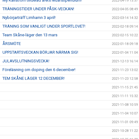
My Källström tilldelad årets ledarstipendium!
2022-04-19 13:37
TRÄNINGSTIDER UNDER PÅSK-VECKAN!
2022-04-05 08:49
Nybörjarträff Limhamn 3 april!
2022-03-14 14:32
TRÄNING SOM VANLIGT UNDER SPORTLOVET!
2022-02-18 09:14
Team Skåne-läger den 13 mars
2022-02-15 10:22
ÅRSMÖTE
2022-01-18 09:18
UPPSTARTSVECKAN BÖRJAR NÄRMA SIG!
2022-01-04 11:04
JULAVSLUTNINGSVECKA!
2021-12-13 16:14
Föreläsning om doping den 6 december!
2021-11-23 13:02
TEM SKÅNE LÄGER 12 DECEMBER!
2021-11-23 12:58
2021-11-15 21:45
2021-11-11 15:32
2021-11-08 10:59
2021-11-04 10:07
2021-11-01 09:49
2021-10-28 11:22