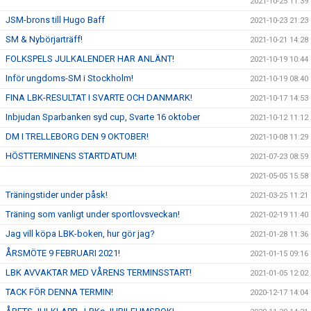
2021-10-25 11:39
JSM-brons till Hugo Baff
2021-10-23 21:23
SM & Nybörjarträff!
2021-10-21 14:28
FOLKSPELS JULKALENDER HAR ANLÄNT!
2021-10-19 10:44
Inför ungdoms-SM i Stockholm!
2021-10-19 08:40
FINA LBK-RESULTAT I SVARTE OCH DANMARK!
2021-10-17 14:53
Inbjudan Sparbanken syd cup, Svarte 16 oktober
2021-10-12 11:12
DM I TRELLEBORG DEN 9 OKTOBER!
2021-10-08 11:29
HÖSTTERMINENS STARTDATUM!
2021-07-23 08:59
2021-05-05 15:58
Träningstider under påsk!
2021-03-25 11:21
Träning som vanligt under sportlovsveckan!
2021-02-19 11:40
Jag vill köpa LBK-boken, hur gör jag?
2021-01-28 11:36
ÅRSMÖTE 9 FEBRUARI 2021!
2021-01-15 09:16
LBK AVVAKTAR MED VÅRENS TERMINSSTART!
2021-01-05 12:02
TACK FÖR DENNA TERMIN!
2020-12-17 14:04