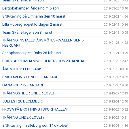
Team Skåne läger 14 april
2019-03-28 13:42
Lergökakampen Ängelholm 6 april
2019-03-28 13:40
SNK-tävling på Limhamn den 10 mars!
2019-02-21 14:56
Lilla Höörsgreppet lördagen 2 mars!
2019-02-19 10:16
Team Skåne läger sön 3 mars!
2019-02-16 10:05
TRÄNING INSTÄLLD ÅRSMÖTES-KVÄLLEN DEN 5
2019-01-25 14:22
FEBRUARI!
Snapphanecupen, Osby 26 februari!
2019-01-21 13:29
BOKSLÄPP LIMHAMNS FOLKETS HUS 23 JANUARI!
2019-01-20 12:47
ÅRSMÖTE 5 FEBRUARI!
2019-01-18 09:30
SNK-TÄVLING LUND 13 JANUARI
2019-01-06 19:02
DANA -CUP 12 JANUARI
2019-01-06 19:00
TRÄNINGSTIDER UNDER LOVET!
2018-12-27 12:19
JULFEST 20 DECEMBER!
2018-12-01 12:40
PROVA PÅ BROTTNING I SPORTHALLEN!
2018-10-26 10:32
TRÄNING UNDER LOVET?
2018-10-26 10:31
SNK-tävling i Trelleborg sön 14 oktober!
2018-10-08 14:36