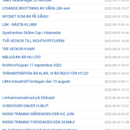
Team Skåne-läger 23 oktober!
2022-10-11 09:05
LYSANDE BROTTNING AV VÅRA LBK-are!
2022-10-02 19:27
MYCKET SOM ÄR PÅ GÅNG!
2022-09-26 13:26
LBK - BÄSTA KLUBB!
2022-09-19 09:16
Sparbanken Skåne Cup i Hästveda!
2022-09-09 14:56
TVÅ VECKOR TILL RICHTHOFFCUPEN!
2022-09-01 14:00
TRE VECKOR KVAR!
2022-08-26 14:15
INBJUDAN ÄR NU UTE!
2022-08-23 13:22
Richthoffcupen 17 september 2022
2022-08-19 10:37
TRÄNARTRÄFFEN ÄR KLAR, VI ÄR REDO FÖR HT-22!
2022-08-14 18:32
LBKs tränarträff lördagen den 13 augusti
2022-08-10 09:11
2022-08-01 13:15
Limhamnsmarknad på Sibbarp!
2022-06-20 14:09
VI BEHÖVER DIN/ER HJÄLP!
2022-06-07 12:07
INGEN TRÄNING MÅNDAGEN DEN 6:E JUNI
2022-06-03 09:32
INGEN TRÄNING TORSDAGEN DEN 26 MAJ!
2022-05-20 11:58