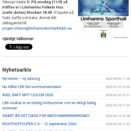
TRÄNINGSAVGIFTER
februari nästa år.
På onsdag (11/9) så
träffas vi i Limhamns Folkets Hus
(café-delen) klockan 18.00
. Vi bjuder på
FYS - TRÄNA DITT LAG
frukt, kaffe och kaka. Anmäl ditt
deltagande till:
BESTÄLL LBK KLÄDER
jorgen.olsson@limhamnsbrottarklubb.se
VACCINERAD MOT DOPING
Hjärtligt Välkomna!
RICHTHOFFCUPEN
SNK-TÄVLING PÅ LIMHAMN
Nyhetsarkiv
SKÅNESERIEN
Ny termin – ny säsong
2026-08-06 11:50
Nu håller LBK lite sommarsemester
2026-07-23 16:46
LBKS VÄRDEGRUNDER
AXEL BAFF MOT U20-EM 2026
2026-06-26 13:21
LBK önskar er en trevlig midsommar och en riktigt härlig
GDPR
2026-06-18 11:24
sommar!
SNART ÄR DET DAGS FÖR MIDSOMMARMARKNAD!
LBKS JUBILEUMSBOK
2026-06-13 22:38
RICHTHOFFCUPEN 2.0 – 12 september 2026
2026-06-09 11:02
STOLT SPONSOR