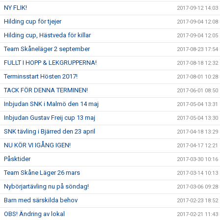
NY FLIK!
2017-09-12 14:03
Hilding cup för tjejer
2017-09-04 12:08
Hilding cup, Hästveda för killar
2017-09-04 12:05
Team Skåneläger 2 september
2017-08-23 17:54
FULLT I HOPP & LEKGRUPPERNA!
2017-08-18 12:32
Terminsstart Hösten 2017!
2017-08-01 10:28
TACK FÖR DENNA TERMINEN!
2017-06-01 08:50
Inbjudan SNK i Malmö den 14 maj
2017-05-04 13:31
Inbjudan Gustav Freij cup 13 maj
2017-05-04 13:30
SNK tävling i Bjärred den 23 april
2017-04-18 13:29
NU KÖR VI IGÅNG IGEN!
2017-04-17 12:21
Påsktider
2017-03-30 10:16
Team Skåne Läger 26 mars
2017-03-14 10:13
Nybörjartävling nu på söndag!
2017-03-06 09:28
Barn med särskilda behov
2017-02-23 18:52
OBS! Ändring av lokal
2017-02-21 11:43