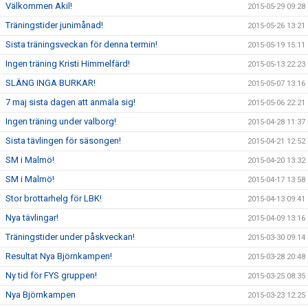
Välkommen Akil!
2015-05-29 09:28
Träningstider junimånad!
2015-05-26 13:21
Sista träningsveckan för denna termin!
2015-05-19 15:11
Ingen träning Kristi Himmelfärd!
2015-05-13 22:23
SLÄNG INGA BURKAR!
2015-05-07 13:16
7 maj sista dagen att anmäla sig!
2015-05-06 22:21
Ingen träning under valborg!
2015-04-28 11:37
Sista tävlingen för säsongen!
2015-04-21 12:52
SM i Malmö!
2015-04-20 13:32
SM i Malmö!
2015-04-17 13:58
Stor brottarhelg för LBK!
2015-04-13 09:41
Nya tävlingar!
2015-04-09 13:16
Träningstider under påskveckan!
2015-03-30 09:14
Resultat Nya Björnkampen!
2015-03-28 20:48
Ny tid för FYS gruppen!
2015-03-25 08:35
Nya Björnkampen
2015-03-23 12:25