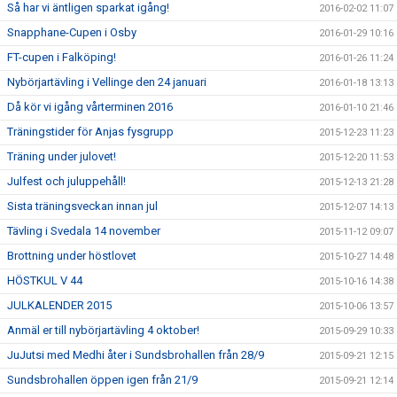
Så har vi äntligen sparkat igång!
2016-02-02 11:07
Snapphane-Cupen i Osby
2016-01-29 10:16
FT-cupen i Falköping!
2016-01-26 11:24
Nybörjartävling i Vellinge den 24 januari
2016-01-18 13:13
Då kör vi igång vårterminen 2016
2016-01-10 21:46
Träningstider för Anjas fysgrupp
2015-12-23 11:23
Träning under julovet!
2015-12-20 11:53
Julfest och juluppehåll!
2015-12-13 21:28
Sista träningsveckan innan jul
2015-12-07 14:13
Tävling i Svedala 14 november
2015-11-12 09:07
Brottning under höstlovet
2015-10-27 14:48
HÖSTKUL V 44
2015-10-16 14:38
JULKALENDER 2015
2015-10-06 13:57
Anmäl er till nybörjartävling 4 oktober!
2015-09-29 10:33
JuJutsi med Medhi åter i Sundsbrohallen från 28/9
2015-09-21 12:15
Sundsbrohallen öppen igen från 21/9
2015-09-21 12:14