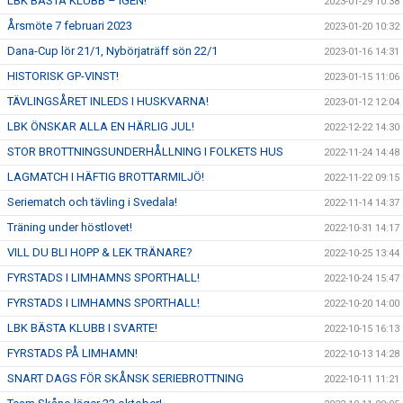
LBK BÄSTA KLUBB – IGEN!
2023-01-29 10:38
Årsmöte 7 februari 2023
2023-01-20 10:32
Dana-Cup lör 21/1, Nybörjaträff sön 22/1
2023-01-16 14:31
HISTORISK GP-VINST!
2023-01-15 11:06
TÄVLINGSÅRET INLEDS I HUSKVARNA!
2023-01-12 12:04
LBK ÖNSKAR ALLA EN HÄRLIG JUL!
2022-12-22 14:30
STOR BROTTNINGSUNDERHÅLLNING I FOLKETS HUS
2022-11-24 14:48
LAGMATCH I HÄFTIG BROTTARMILJÖ!
2022-11-22 09:15
Seriematch och tävling i Svedala!
2022-11-14 14:37
Träning under höstlovet!
2022-10-31 14:17
VILL DU BLI HOPP & LEK TRÄNARE?
2022-10-25 13:44
FYRSTADS I LIMHAMNS SPORTHALL!
2022-10-24 15:47
FYRSTADS I LIMHAMNS SPORTHALL!
2022-10-20 14:00
LBK BÄSTA KLUBB I SVARTE!
2022-10-15 16:13
FYRSTADS PÅ LIMHAMN!
2022-10-13 14:28
SNART DAGS FÖR SKÅNSK SERIEBROTTNING
2022-10-11 11:21