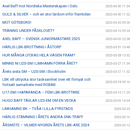
Axel Baff mot Nordiska Mästerskapen i Oslo
2025-04-30 11:34
GULD & SILVER – och en stor lärdom inför framtiden
2025-04-30 11:32
MOT GÖTEBORG!
2025-04-25 09:20
TRÄNING UNDER PÅSKLOVET?
2025-04-10 09:24
AXEL BAFF – SVENSK JUNIORMÄSTARE 2025
2025-04-05 22:58
HÄRLIG LBK-BROTTNING I ÅSTORP
2025-03-31 10:48
HUR MÅNGA LYCKAS HELA VÄGEN FRAM?
2025-03-28 13:32
MINNS NI U20-SM I LIMHAMN FÖRRA ÅRET?
2025-03-27 11:34
Årets sista SM – U20-SM i Stockholm
2025-03-27 11:32
LBK vill uttrycka stor tacksamhet över ett förnyat och
2025-03-18 09:16
fortsatt samarbete med ROBAB
U17-SM I HAPARANDA – FEM LBK-BROTTARE
2025-03-10 11:29
HUGO BAFF TÄVLAR U23-EM OM EN VECKA
2025-03-05 14:54
LIMHAMNS BK – TVÅA I LILLA-FYRSTADS
2025-02-23
HÄRLIG STÄMNING I ÅRETS ANDRA SNK-TRÄFF
2025-02-16
ÅRSMÖTE – VILMER NYGREN ÅRETS LBK-ARE 2024
2025-02-12