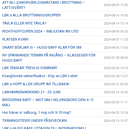
ATT BLI JUNIORVÄRLDSMÄSTARE I BROTTNING –
2024-08-20 15:35
LÄTT/SVÅRT?
LBK:s ALLA BROTTNINGSGRUPPER
2024-08-16 14:30
TÄVLA ELLER INTE TÄVLA?
2024-08-14 15:14
RICHTHOFFCUPEN 2024 – INBJUDAN ÄR UTE!
2024-08-09 09:26
PLATSER KVAR!
2024-08-07 11:03
SNART BÖRJAR VI – HUGO BAFF KLAR FÖR VM
2024-08-05 13:42
NY SPÄNNANDE TERMIN PÅ INGÅNG – KLASSEGER FÖR
2024-07-28 08:42
HUGO BAFF
LBK ÖNSKAR TREVLIG SOMMAR!
2024-06-24 10:10
Kvarglömda vattenflaskor - Köp av LBK t-shirt
2024-05-28 13:27
LBK:s HOPP & LEK-GRUPP ÄR TILLBAKA!
2024-05-21 09:39
LIMHAMNSMARKNAD 21 - 23 JUNI
2024-05-14 10:40
BRÖDERNA BAFF – MOT NM I HELSINGBORG DEN 4–5
2024-05-02 11:11
MAJ
Hur tränar vi: valborg, 1 maj och 9-10 maj?
2024-04-25 10:39
TRÄNINGSTIDER UNDER PÅSKVECKAN
2024-03-19 10:37
LBK:s HUGO BAFF UTTAGEN TILL INTERNATIONELL