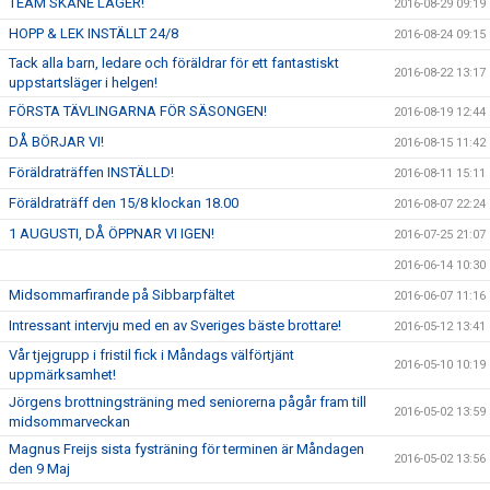
TEAM SKÅNE LÄGER!
2016-08-29 09:19
HOPP & LEK INSTÄLLT 24/8
2016-08-24 09:15
Tack alla barn, ledare och föräldrar för ett fantastiskt
2016-08-22 13:17
uppstartsläger i helgen!
FÖRSTA TÄVLINGARNA FÖR SÄSONGEN!
2016-08-19 12:44
DÅ BÖRJAR VI!
2016-08-15 11:42
Föräldraträffen INSTÄLLD!
2016-08-11 15:11
Föräldraträff den 15/8 klockan 18.00
2016-08-07 22:24
1 AUGUSTI, DÅ ÖPPNAR VI IGEN!
2016-07-25 21:07
2016-06-14 10:30
Midsommarfirande på Sibbarpfältet
2016-06-07 11:16
Intressant intervju med en av Sveriges bäste brottare!
2016-05-12 13:41
Vår tjejgrupp i fristil fick i Måndags välförtjänt
2016-05-10 10:19
uppmärksamhet!
Jörgens brottningsträning med seniorerna pågår fram till
2016-05-02 13:59
midsommarveckan
Magnus Freijs sista fysträning för terminen är Måndagen
2016-05-02 13:56
den 9 Maj