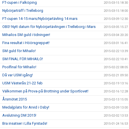
FT-cupen i Falköping
2015-03-15 18:30
Nybörjarträff i Trelleborg
2015-03-15 18:00
FT-cupen 14-15 mars/Nybörjartävling 14 mars
2015-03-09 12:30
OBS! Nytt datum för Nybörjartävlingen i Trelleborg i Mars
2015-03-05 15:27
Mihailos SM guld i tidningen!
2015-03-04 20:20
Fina resultat i Höörsgreppet!
2015-03-01 16:41
SM guld för Mihailo!
2015-02-22 13:39
SM FINAL FÖR MIHAILO!
2015-02-22 10:41
Poolfinal för Mihailo!
2015-02-22 08:05
Då var USM igång!
2015-02-21 09:50
USM Västerås 21-22 feb
2015-02-19 13:16
Välkommen på Prova-på Brottning under Sportlovet!
2015-02-16 12:28
Årsmötet 2015
2015-02-13 15:05
Medaljplats för Arvid i Osby!
2015-02-09 13:00
Avslutning DM 2015!
2015-02-02 13:53
Bra insatser i Lilla Fyrstads!
2015-01-24 16:53