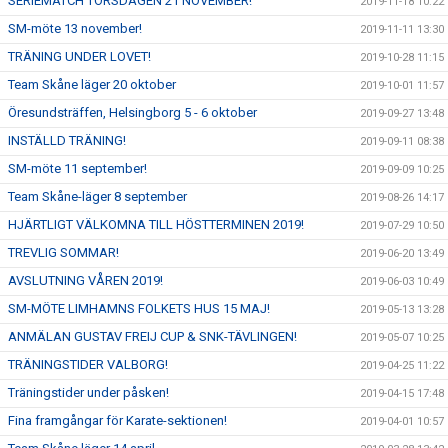
SERIEMATCH TORSDAGEN 21 NOVEMBER!
2019-11-18 10:22
SM-möte 13 november!
2019-11-11 13:30
TRÄNING UNDER LOVET!
2019-10-28 11:15
Team Skåne läger 20 oktober
2019-10-01 11:57
Öresundsträffen, Helsingborg 5 - 6 oktober
2019-09-27 13:48
INSTÄLLD TRÄNING!
2019-09-11 08:38
SM-möte 11 september!
2019-09-09 10:25
Team Skåne-läger 8 september
2019-08-26 14:17
HJÄRTLIGT VÄLKOMNA TILL HÖSTTERMINEN 2019!
2019-07-29 10:50
TREVLIG SOMMAR!
2019-06-20 13:49
AVSLUTNING VÅREN 2019!
2019-06-03 10:49
SM-MÖTE LIMHAMNS FOLKETS HUS 15 MAJ!
2019-05-13 13:28
ANMÄLAN GUSTAV FREIJ CUP & SNK-TÄVLINGEN!
2019-05-07 10:25
TRÄNINGSTIDER VALBORG!
2019-04-25 11:22
Träningstider under påsken!
2019-04-15 17:48
Fina framgångar för Karate-sektionen!
2019-04-01 10:57