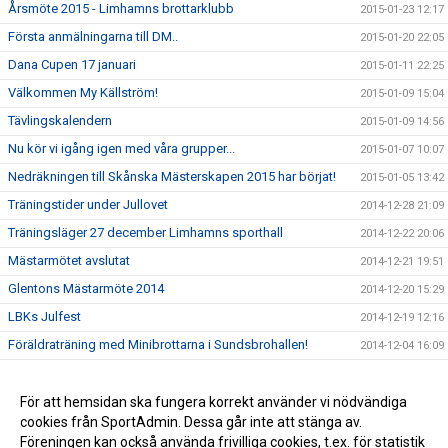
Årsmöte 2015 - Limhamns brottarklubb
2015-01-23 12:17
Första anmälningarna till DM..
2015-01-20 22:05
Dana Cupen 17 januari
2015-01-11 22:25
Välkommen My Källström!
2015-01-09 15:04
Tävlingskalendern
2015-01-09 14:56
Nu kör vi igång igen med våra grupper...
2015-01-07 10:07
Nedräkningen till Skånska Mästerskapen 2015 har börjat!
2015-01-05 13:42
Träningstider under Jullovet
2014-12-28 21:09
Träningsläger 27 december Limhamns sporthall
2014-12-22 20:06
Mästarmötet avslutat
2014-12-21 19:51
Glentons Mästarmöte 2014
2014-12-20 15:29
LBKs Julfest
2014-12-19 12:16
Föräldraträning med Minibrottarna i Sundsbrohallen!
2014-12-04 16:09
Tjejläger 15-16 November 2014
2014-11-04 11:35
Loggan sitter på plats i träningshallen
För att hemsidan ska fungera korrekt använder vi nödvändiga
2014-11-04 10:35
cookies från SportAdmin. Dessa går inte att stänga av.
Hopp & lek har startat i Sundsbrohallen, Bunkeflo
2014-08-25 14:02
Föreningen kan också använda frivilliga cookies, t.ex. för statistik