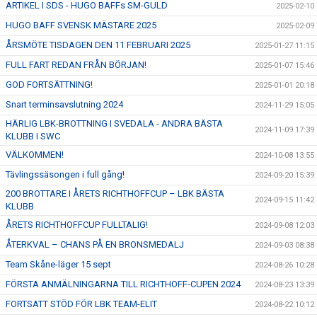
ARTIKEL I SDS - HUGO BAFFs SM-GULD
2025-02-10
HUGO BAFF SVENSK MÄSTARE 2025
2025-02-09
ÅRSMÖTE TISDAGEN DEN 11 FEBRUARI 2025
2025-01-27 11:15
FULL FART REDAN FRÅN BÖRJAN!
2025-01-07 15:46
GOD FORTSÄTTNING!
2025-01-01 20:18
Snart terminsavslutning 2024
2024-11-29 15:05
HÄRLIG LBK-BROTTNING I SVEDALA - ANDRA BÄSTA
2024-11-09 17:39
KLUBB I SWC
VÄLKOMMEN!
2024-10-08 13:55
Tävlingssäsongen i full gång!
2024-09-20 15:39
200 BROTTARE I ÅRETS RICHTHOFFCUP – LBK BÄSTA
2024-09-15 11:42
KLUBB
ÅRETS RICHTHOFFCUP FULLTALIG!
2024-09-08 12:03
ÅTERKVAL – CHANS PÅ EN BRONSMEDALJ
2024-09-03 08:38
Team Skåne-läger 15 sept
2024-08-26 10:28
FÖRSTA ANMÄLNINGARNA TILL RICHTHOFF-CUPEN 2024
2024-08-23 13:39
FORTSATT STÖD FÖR LBK TEAM-ELIT
2024-08-22 10:12