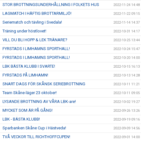
STOR BROTTNINGSUNDERHÅLLNING I FOLKETS HUS
2022-11-24 14:48
LAGMATCH I HÄFTIG BROTTARMILJÖ!
2022-11-22 09:15
Seriematch och tävling i Svedala!
2022-11-14 14:37
Träning under höstlovet!
2022-10-31 14:17
VILL DU BLI HOPP & LEK TRÄNARE?
2022-10-25 13:44
FYRSTADS I LIMHAMNS SPORTHALL!
2022-10-24 15:47
FYRSTADS I LIMHAMNS SPORTHALL!
2022-10-20 14:00
LBK BÄSTA KLUBB I SVARTE!
2022-10-15 16:13
FYRSTADS PÅ LIMHAMN!
2022-10-13 14:28
SNART DAGS FÖR SKÅNSK SERIEBROTTNING
2022-10-11 11:21
Team Skåne-läger 23 oktober!
2022-10-11 09:05
LYSANDE BROTTNING AV VÅRA LBK-are!
2022-10-02 19:27
MYCKET SOM ÄR PÅ GÅNG!
2022-09-26 13:26
LBK - BÄSTA KLUBB!
2022-09-19 09:16
Sparbanken Skåne Cup i Hästveda!
2022-09-09 14:56
TVÅ VECKOR TILL RICHTHOFFCUPEN!
2022-09-01 14:00