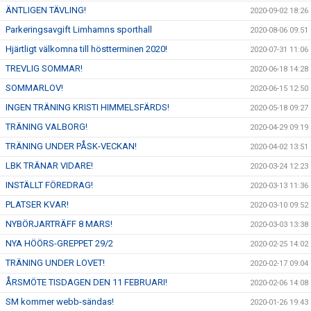
ÄNTLIGEN TÄVLING!
2020-09-02 18:26
Parkeringsavgift Limhamns sporthall
2020-08-06 09:51
Hjärtligt välkomna till höstterminen 2020!
2020-07-31 11:06
TREVLIG SOMMAR!
2020-06-18 14:28
SOMMARLOV!
2020-06-15 12:50
INGEN TRÄNING KRISTI HIMMELSFÄRDS!
2020-05-18 09:27
TRÄNING VALBORG!
2020-04-29 09:19
TRÄNING UNDER PÅSK-VECKAN!
2020-04-02 13:51
LBK TRÄNAR VIDARE!
2020-03-24 12:23
INSTÄLLT FÖREDRAG!
2020-03-13 11:36
PLATSER KVAR!
2020-03-10 09:52
NYBÖRJARTRÄFF 8 MARS!
2020-03-03 13:38
NYA HÖÖRS-GREPPET 29/2
2020-02-25 14:02
TRÄNING UNDER LOVET!
2020-02-17 09:04
ÅRSMÖTE TISDAGEN DEN 11 FEBRUARI!
2020-02-06 14:08
SM kommer webb-sändas!
2020-01-26 19:43