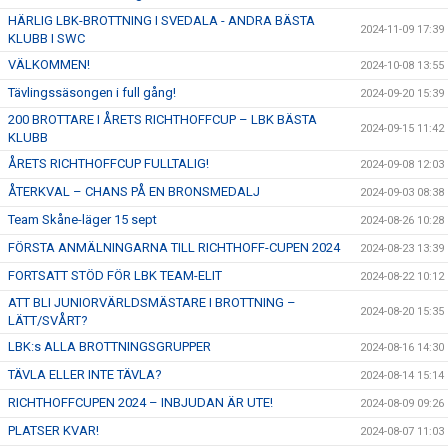
HÄRLIG LBK-BROTTNING I SVEDALA - ANDRA BÄSTA
2024-11-09 17:39
KLUBB I SWC
VÄLKOMMEN!
2024-10-08 13:55
Tävlingssäsongen i full gång!
2024-09-20 15:39
200 BROTTARE I ÅRETS RICHTHOFFCUP – LBK BÄSTA
2024-09-15 11:42
KLUBB
ÅRETS RICHTHOFFCUP FULLTALIG!
2024-09-08 12:03
ÅTERKVAL – CHANS PÅ EN BRONSMEDALJ
2024-09-03 08:38
Team Skåne-läger 15 sept
2024-08-26 10:28
FÖRSTA ANMÄLNINGARNA TILL RICHTHOFF-CUPEN 2024
2024-08-23 13:39
FORTSATT STÖD FÖR LBK TEAM-ELIT
2024-08-22 10:12
ATT BLI JUNIORVÄRLDSMÄSTARE I BROTTNING –
2024-08-20 15:35
LÄTT/SVÅRT?
LBK:s ALLA BROTTNINGSGRUPPER
2024-08-16 14:30
TÄVLA ELLER INTE TÄVLA?
2024-08-14 15:14
RICHTHOFFCUPEN 2024 – INBJUDAN ÄR UTE!
2024-08-09 09:26
PLATSER KVAR!
2024-08-07 11:03