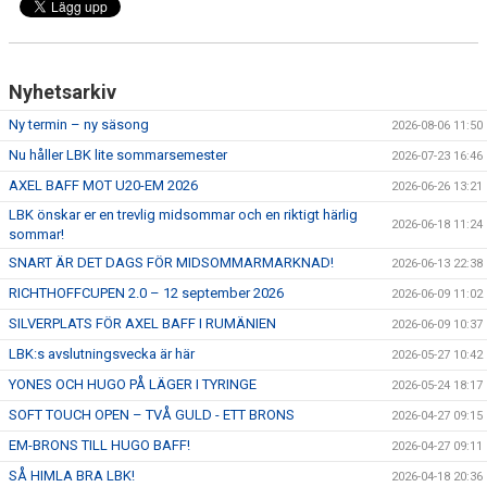
ÅNGERRÄTT
ENOLIV.SE
Nyhetsarkiv
Ny termin – ny säsong
2026-08-06 11:50
OM SKADAN ÄR FRAMME
Nu håller LBK lite sommarsemester
2026-07-23 16:46
FRÅGOR KRING FRITIDSKORTET
AXEL BAFF MOT U20-EM 2026
2026-06-26 13:21
LBK önskar er en trevlig midsommar och en riktigt härlig
2026-06-18 11:24
sommar!
SNART ÄR DET DAGS FÖR MIDSOMMARMARKNAD!
2026-06-13 22:38
RICHTHOFFCUPEN 2.0 – 12 september 2026
2026-06-09 11:02
SILVERPLATS FÖR AXEL BAFF I RUMÄNIEN
2026-06-09 10:37
LBK:s avslutningsvecka är här
2026-05-27 10:42
YONES OCH HUGO PÅ LÄGER I TYRINGE
2026-05-24 18:17
SOFT TOUCH OPEN – TVÅ GULD - ETT BRONS
2026-04-27 09:15
EM-BRONS TILL HUGO BAFF!
2026-04-27 09:11
SÅ HIMLA BRA LBK!
2026-04-18 20:36