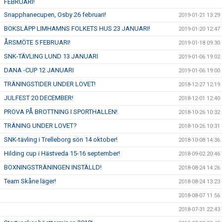
FEBRUARI!
Snapphanecupen, Osby 26 februari!
2019-01-21 13:29
BOKSLÄPP LIMHAMNS FOLKETS HUS 23 JANUARI!
2019-01-20 12:47
ÅRSMÖTE 5 FEBRUARI!
2019-01-18 09:30
SNK-TÄVLING LUND 13 JANUARI
2019-01-06 19:02
DANA -CUP 12 JANUARI
2019-01-06 19:00
TRÄNINGSTIDER UNDER LOVET!
2018-12-27 12:19
JULFEST 20 DECEMBER!
2018-12-01 12:40
PROVA PÅ BROTTNING I SPORTHALLEN!
2018-10-26 10:32
TRÄNING UNDER LOVET?
2018-10-26 10:31
SNK-tävling i Trelleborg sön 14 oktober!
2018-10-08 14:36
Hilding cup i Hästveda 15-16 september!
2018-09-02 20:46
BOXNINGSTRÄNINGEN INSTÄLLD!
2018-08-24 14:26
Team Skåne läger!
2018-08-24 13:23
2018-08-07 11:56
2018-07-31 22:43