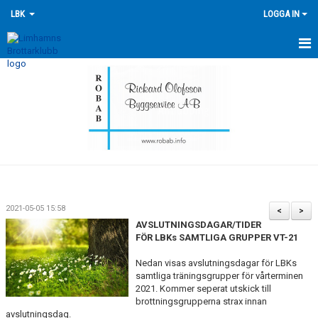
LBK
LOGGA IN
HEM
NYHETER
FÖRENINGEN
KONTAKTA OSS
ÖVERSIKT GRUPPER
2021-05-05 15:58
<
>
AVSLUTNINGSDAGAR/TIDER
TRÄNINGSKALENDER
FÖR LBKs SAMTLIGA GRUPPER VT-21
TÄVLINGSKALENDERN
Nedan visas avslutningsdagar för LBKs
samtliga träningsgrupper för vårterminen
HISTORIK
2021. Kommer seperat utskick till
brottningsgrupperna strax innan
avslutningsdag.