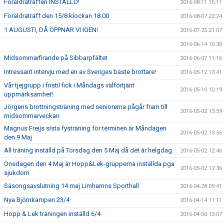
Föräldraträffen INSTÄLLD!
2016-08-11 15:11
Föräldraträff den 15/8 klockan 18.00
2016-08-07 22:24
1 AUGUSTI, DÅ ÖPPNAR VI IGEN!
2016-07-25 21:07
2016-06-14 10:30
Midsommarfirande på Sibbarpfältet
2016-06-07 11:16
Intressant intervju med en av Sveriges bäste brottare!
2016-05-12 13:41
Vår tjejgrupp i fristil fick i Måndags välförtjänt
2016-05-10 10:19
uppmärksamhet!
Jörgens brottningsträning med seniorerna pågår fram till
2016-05-02 13:59
midsommarveckan
Magnus Freijs sista fysträning för terminen är Måndagen
2016-05-02 13:56
den 9 Maj
All träning inställd på Torsdag den 5 Maj då det är helgdag.
2016-05-02 12:46
Onsdagen den 4 Maj är Hopp&Lek-grupperna inställda pga
2016-05-02 12:36
sjukdom
Säsongsavslutning 14 maj Limhamns Sporthall
2016-04-28 09:41
Nya Björnkampen 23/4
2016-04-14 11:11
Hopp & Lek träningen inställd 6/4
2016-04-06 13:07