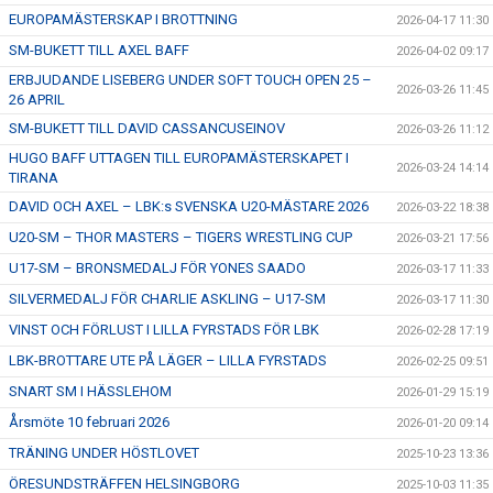
EUROPAMÄSTERSKAP I BROTTNING
2026-04-17 11:30
SM-BUKETT TILL AXEL BAFF
2026-04-02 09:17
ERBJUDANDE LISEBERG UNDER SOFT TOUCH OPEN 25 –
2026-03-26 11:45
26 APRIL
SM-BUKETT TILL DAVID CASSANCUSEINOV
2026-03-26 11:12
HUGO BAFF UTTAGEN TILL EUROPAMÄSTERSKAPET I
2026-03-24 14:14
TIRANA
DAVID OCH AXEL – LBK:s SVENSKA U20-MÄSTARE 2026
2026-03-22 18:38
U20-SM – THOR MASTERS – TIGERS WRESTLING CUP
2026-03-21 17:56
U17-SM – BRONSMEDALJ FÖR YONES SAADO
2026-03-17 11:33
SILVERMEDALJ FÖR CHARLIE ASKLING – U17-SM
2026-03-17 11:30
VINST OCH FÖRLUST I LILLA FYRSTADS FÖR LBK
2026-02-28 17:19
LBK-BROTTARE UTE PÅ LÄGER – LILLA FYRSTADS
2026-02-25 09:51
SNART SM I HÄSSLEHOM
2026-01-29 15:19
Årsmöte 10 februari 2026
2026-01-20 09:14
TRÄNING UNDER HÖSTLOVET
2025-10-23 13:36
ÖRESUNDSTRÄFFEN HELSINGBORG
2025-10-03 11:35