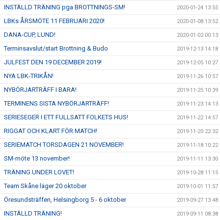
INSTÄLLD TRÄNING pga BROTTNINGS-SM!
2020-01-24 13:55
LBKs ÅRSMÖTE 11 FEBRUARI 2020!
2020-01-08 13:52
DANA-CUP, LUND!
2020-01-02 00:13
Terminsavslut/start Brottning & Budo
2019-12-13 14:18
JULFEST DEN 19 DECEMBER 2019!
2019-12-05 10:27
NYA LBK-TRIKÅN!
2019-11-26 10:57
NYBÖRJARTRÄFF I BARA!
2019-11-25 10:39
TERMINENS SISTA NYBÖRJARTRÄFF!
2019-11-23 14:13
SERIESEGER I ETT FULLSATT FOLKETS HUS!
2019-11-22 14:57
RIGGAT OCH KLART FÖR MATCH!
2019-11-20 22:32
SERIEMATCH TORSDAGEN 21 NOVEMBER!
2019-11-18 10:22
SM-möte 13 november!
2019-11-11 13:30
TRÄNING UNDER LOVET!
2019-10-28 11:15
Team Skåne läger 20 oktober
2019-10-01 11:57
Öresundsträffen, Helsingborg 5 - 6 oktober
2019-09-27 13:48
INSTÄLLD TRÄNING!
2019-09-11 08:38