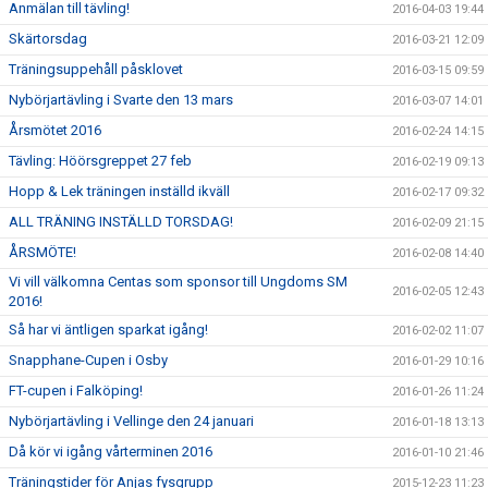
Anmälan till tävling!
2016-04-03 19:44
Skärtorsdag
2016-03-21 12:09
Träningsuppehåll påsklovet
2016-03-15 09:59
Nybörjartävling i Svarte den 13 mars
2016-03-07 14:01
Årsmötet 2016
2016-02-24 14:15
Tävling: Höörsgreppet 27 feb
2016-02-19 09:13
Hopp & Lek träningen inställd ikväll
2016-02-17 09:32
ALL TRÄNING INSTÄLLD TORSDAG!
2016-02-09 21:15
ÅRSMÖTE!
2016-02-08 14:40
Vi vill välkomna Centas som sponsor till Ungdoms SM
2016-02-05 12:43
2016!
Så har vi äntligen sparkat igång!
2016-02-02 11:07
Snapphane-Cupen i Osby
2016-01-29 10:16
FT-cupen i Falköping!
2016-01-26 11:24
Nybörjartävling i Vellinge den 24 januari
2016-01-18 13:13
Då kör vi igång vårterminen 2016
2016-01-10 21:46
Träningstider för Anjas fysgrupp
2015-12-23 11:23