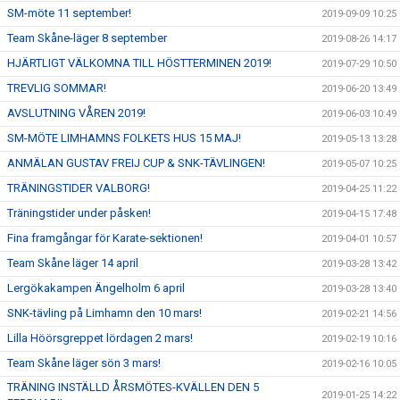
SM-möte 11 september!
2019-09-09 10:25
Team Skåne-läger 8 september
2019-08-26 14:17
HJÄRTLIGT VÄLKOMNA TILL HÖSTTERMINEN 2019!
2019-07-29 10:50
TREVLIG SOMMAR!
2019-06-20 13:49
AVSLUTNING VÅREN 2019!
2019-06-03 10:49
SM-MÖTE LIMHAMNS FOLKETS HUS 15 MAJ!
2019-05-13 13:28
ANMÄLAN GUSTAV FREIJ CUP & SNK-TÄVLINGEN!
2019-05-07 10:25
TRÄNINGSTIDER VALBORG!
2019-04-25 11:22
Träningstider under påsken!
2019-04-15 17:48
Fina framgångar för Karate-sektionen!
2019-04-01 10:57
Team Skåne läger 14 april
2019-03-28 13:42
Lergökakampen Ängelholm 6 april
2019-03-28 13:40
SNK-tävling på Limhamn den 10 mars!
2019-02-21 14:56
Lilla Höörsgreppet lördagen 2 mars!
2019-02-19 10:16
Team Skåne läger sön 3 mars!
2019-02-16 10:05
TRÄNING INSTÄLLD ÅRSMÖTES-KVÄLLEN DEN 5
2019-01-25 14:22