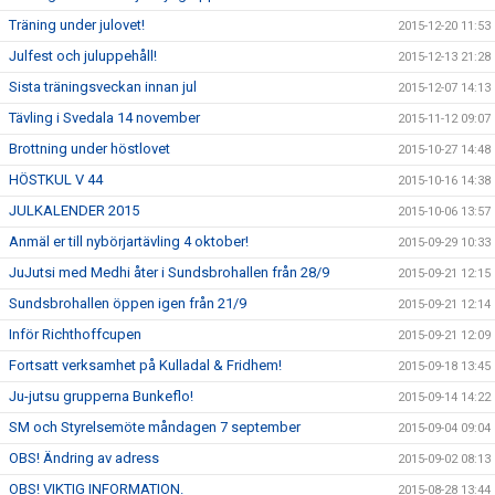
Träning under julovet!
2015-12-20 11:53
Julfest och juluppehåll!
2015-12-13 21:28
Sista träningsveckan innan jul
2015-12-07 14:13
Tävling i Svedala 14 november
2015-11-12 09:07
Brottning under höstlovet
2015-10-27 14:48
HÖSTKUL V 44
2015-10-16 14:38
JULKALENDER 2015
2015-10-06 13:57
Anmäl er till nybörjartävling 4 oktober!
2015-09-29 10:33
JuJutsi med Medhi åter i Sundsbrohallen från 28/9
2015-09-21 12:15
Sundsbrohallen öppen igen från 21/9
2015-09-21 12:14
Inför Richthoffcupen
2015-09-21 12:09
Fortsatt verksamhet på Kulladal & Fridhem!
2015-09-18 13:45
Ju-jutsu grupperna Bunkeflo!
2015-09-14 14:22
SM och Styrelsemöte måndagen 7 september
2015-09-04 09:04
OBS! Ändring av adress
2015-09-02 08:13
OBS! VIKTIG INFORMATION.
2015-08-28 13:44