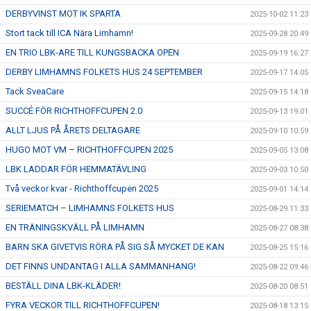
DERBYVINST MOT IK SPARTA
2025-10-02 11:23
Stort tack till ICA Nära Limhamn!
2025-09-28 20:49
EN TRIO LBK-ARE TILL KUNGSBACKA OPEN
2025-09-19 16:27
DERBY LIMHAMNS FOLKETS HUS 24 SEPTEMBER
2025-09-17 14:05
Tack SveaCare
2025-09-15 14:18
SUCCÉ FÖR RICHTHOFFCUPEN 2.0
2025-09-13 19:01
ALLT LJUS PÅ ÅRETS DELTAGARE
2025-09-10 10:59
HUGO MOT VM – RICHTHOFFCUPEN 2025
2025-09-05 13:08
LBK LADDAR FÖR HEMMATÄVLING
2025-09-03 10:50
Två veckor kvar - Richthoffcupen 2025
2025-09-01 14:14
SERIEMATCH – LIMHAMNS FOLKETS HUS
2025-08-29 11:33
EN TRÄNINGSKVÄLL PÅ LIMHAMN
2025-08-27 08:38
BARN SKA GIVETVIS RÖRA PÅ SIG SÅ MYCKET DE KAN
2025-08-25 15:16
DET FINNS UNDANTAG I ALLA SAMMANHANG!
2025-08-22 09:46
BESTÄLL DINA LBK-KLÄDER!
2025-08-20 08:51
FYRA VECKOR TILL RICHTHOFFCUPEN!
2025-08-18 13:15