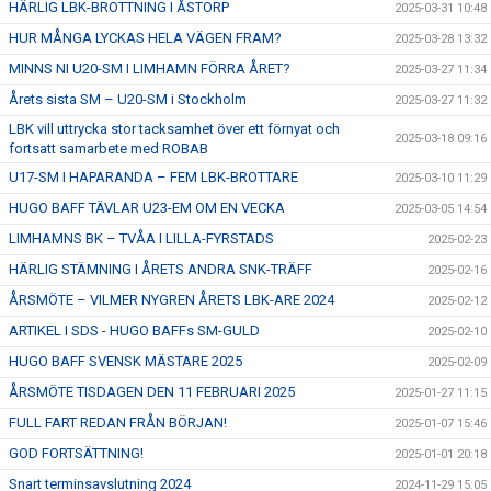
HÄRLIG LBK-BROTTNING I ÅSTORP
2025-03-31 10:48
HUR MÅNGA LYCKAS HELA VÄGEN FRAM?
2025-03-28 13:32
MINNS NI U20-SM I LIMHAMN FÖRRA ÅRET?
2025-03-27 11:34
Årets sista SM – U20-SM i Stockholm
2025-03-27 11:32
LBK vill uttrycka stor tacksamhet över ett förnyat och
2025-03-18 09:16
fortsatt samarbete med ROBAB
U17-SM I HAPARANDA – FEM LBK-BROTTARE
2025-03-10 11:29
HUGO BAFF TÄVLAR U23-EM OM EN VECKA
2025-03-05 14:54
LIMHAMNS BK – TVÅA I LILLA-FYRSTADS
2025-02-23
HÄRLIG STÄMNING I ÅRETS ANDRA SNK-TRÄFF
2025-02-16
ÅRSMÖTE – VILMER NYGREN ÅRETS LBK-ARE 2024
2025-02-12
ARTIKEL I SDS - HUGO BAFFs SM-GULD
2025-02-10
HUGO BAFF SVENSK MÄSTARE 2025
2025-02-09
ÅRSMÖTE TISDAGEN DEN 11 FEBRUARI 2025
2025-01-27 11:15
FULL FART REDAN FRÅN BÖRJAN!
2025-01-07 15:46
GOD FORTSÄTTNING!
2025-01-01 20:18
Snart terminsavslutning 2024
2024-11-29 15:05