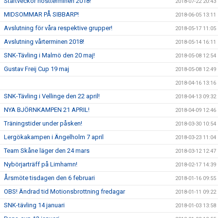
Startveckor höstterminen 2018!
2018-07-22 20:43
MIDSOMMAR PÅ SIBBARP!
2018-06-05 13:11
Avslutning för våra respektive grupper!
2018-05-17 11:05
Avslutning vårterminen 2018!
2018-05-14 16:11
SNK-Tävling i Malmö den 20 maj!
2018-05-08 12:54
Gustav Freij Cup 19 maj
2018-05-08 12:49
2018-04-16 13:16
SNK-Tävling i Vellinge den 22 april!
2018-04-13 09:32
NYA BJÖRNKAMPEN 21 APRIL!
2018-04-09 12:46
Träningstider under påsken!
2018-03-30 10:54
Lergökakampen i Ängelholm 7 april
2018-03-23 11:04
Team Skåne läger den 24 mars
2018-03-12 12:47
Nybörjarträff på Limhamn!
2018-02-17 14:39
Årsmöte tisdagen den 6 februari
2018-01-16 09:55
OBS! Ändrad tid Motionsbrottning fredagar
2018-01-11 09:22
SNK-tävling 14 januari
2018-01-03 13:58