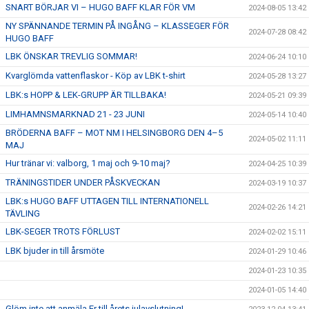
SNART BÖRJAR VI – HUGO BAFF KLAR FÖR VM
2024-08-05 13:42
NY SPÄNNANDE TERMIN PÅ INGÅNG – KLASSEGER FÖR
2024-07-28 08:42
HUGO BAFF
LBK ÖNSKAR TREVLIG SOMMAR!
2024-06-24 10:10
Kvarglömda vattenflaskor - Köp av LBK t-shirt
2024-05-28 13:27
LBK:s HOPP & LEK-GRUPP ÄR TILLBAKA!
2024-05-21 09:39
LIMHAMNSMARKNAD 21 - 23 JUNI
2024-05-14 10:40
BRÖDERNA BAFF – MOT NM I HELSINGBORG DEN 4–5
2024-05-02 11:11
MAJ
Hur tränar vi: valborg, 1 maj och 9-10 maj?
2024-04-25 10:39
TRÄNINGSTIDER UNDER PÅSKVECKAN
2024-03-19 10:37
LBK:s HUGO BAFF UTTAGEN TILL INTERNATIONELL
2024-02-26 14:21
TÄVLING
LBK-SEGER TROTS FÖRLUST
2024-02-02 15:11
LBK bjuder in till årsmöte
2024-01-29 10:46
2024-01-23 10:35
2024-01-05 14:40
Glöm inte att anmäla Er till årets julavslutning!