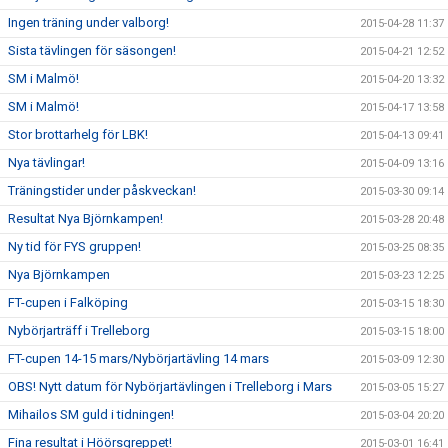
Ingen träning under valborg!
2015-04-28 11:37
Sista tävlingen för säsongen!
2015-04-21 12:52
SM i Malmö!
2015-04-20 13:32
SM i Malmö!
2015-04-17 13:58
Stor brottarhelg för LBK!
2015-04-13 09:41
Nya tävlingar!
2015-04-09 13:16
Träningstider under påskveckan!
2015-03-30 09:14
Resultat Nya Björnkampen!
2015-03-28 20:48
Ny tid för FYS gruppen!
2015-03-25 08:35
Nya Björnkampen
2015-03-23 12:25
FT-cupen i Falköping
2015-03-15 18:30
Nybörjarträff i Trelleborg
2015-03-15 18:00
FT-cupen 14-15 mars/Nybörjartävling 14 mars
2015-03-09 12:30
OBS! Nytt datum för Nybörjartävlingen i Trelleborg i Mars
2015-03-05 15:27
Mihailos SM guld i tidningen!
2015-03-04 20:20
Fina resultat i Höörsgreppet!
2015-03-01 16:41