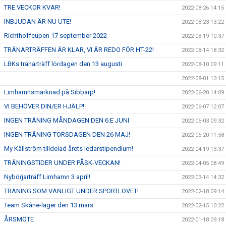
TRE VECKOR KVAR!
2022-08-26 14:15
INBJUDAN ÄR NU UTE!
2022-08-23 13:22
Richthoffcupen 17 september 2022
2022-08-19 10:37
TRÄNARTRÄFFEN ÄR KLAR, VI ÄR REDO FÖR HT-22!
2022-08-14 18:32
LBKs tränarträff lördagen den 13 augusti
2022-08-10 09:11
2022-08-01 13:15
Limhamnsmarknad på Sibbarp!
2022-06-20 14:09
VI BEHÖVER DIN/ER HJÄLP!
2022-06-07 12:07
INGEN TRÄNING MÅNDAGEN DEN 6:E JUNI
2022-06-03 09:32
INGEN TRÄNING TORSDAGEN DEN 26 MAJ!
2022-05-20 11:58
My Källström tilldelad årets ledarstipendium!
2022-04-19 13:37
TRÄNINGSTIDER UNDER PÅSK-VECKAN!
2022-04-05 08:49
Nybörjarträff Limhamn 3 april!
2022-03-14 14:32
TRÄNING SOM VANLIGT UNDER SPORTLOVET!
2022-02-18 09:14
Team Skåne-läger den 13 mars
2022-02-15 10:22
ÅRSMÖTE
2022-01-18 09:18