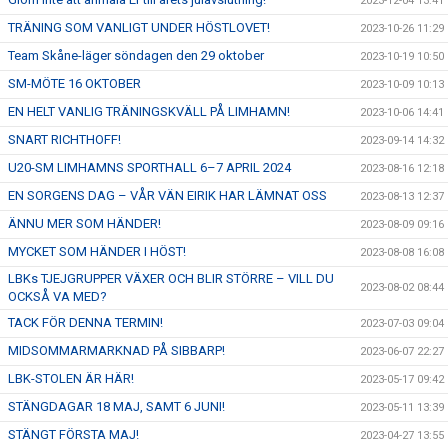
2023-12-04 13:41
TRÄNING SOM VANLIGT UNDER HÖSTLOVET!
2023-10-26 11:29
Team Skåne-läger söndagen den 29 oktober
2023-10-19 10:50
SM-MÖTE 16 OKTOBER
2023-10-09 10:13
EN HELT VANLIG TRÄNINGSKVÄLL PÅ LIMHAMN!
2023-10-06 14:41
SNART RICHTHOFF!
2023-09-14 14:32
U20-SM LIMHAMNS SPORTHALL 6–7 APRIL 2024
2023-08-16 12:18
EN SORGENS DAG – VÅR VÄN EIRIK HAR LÄMNAT OSS
2023-08-13 12:37
ÄNNU MER SOM HÄNDER!
2023-08-09 09:16
MYCKET SOM HÄNDER I HÖST!
2023-08-08 16:08
LBKs TJEJGRUPPER VÄXER OCH BLIR STÖRRE – VILL DU
2023-08-02 08:44
OCKSÅ VA MED?
TACK FÖR DENNA TERMIN!
2023-07-03 09:04
MIDSOMMARMARKNAD PÅ SIBBARP!
2023-06-07 22:27
LBK-STOLEN ÄR HÄR!
2023-05-17 09:42
STÄNGDAGAR 18 MAJ, SAMT 6 JUNI!
2023-05-11 13:39
STÄNGT FÖRSTA MAJ!
2023-04-27 13:55