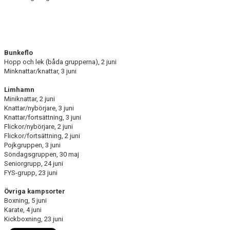
TRÄNINGSAVGIFTER
FYS - TRÄNA DITT LAG
BESTÄLL LBK KLÄDER
Bunkeflo
Hopp och lek (båda grupperna), 2 juni
VACCINERAD MOT DOPING
Minknattar/knattar, 3 juni
Limhamn
RICHTHOFFCUPEN
Miniknattar, 2 juni
Knattar/nybörjare, 3 juni
SNK-TÄVLING PÅ LIMHAMN
Knattar/fortsättning, 3 juni
Flickor/nybörjare, 2 juni
Flickor/fortsättning, 2 juni
SKÅNESERIEN
Pojkgruppen, 3 juni
Söndagsgruppen, 30 maj
LBKS VÄRDEGRUNDER
Seniorgrupp, 24 juni
FYS-grupp, 23 juni
GDPR
Övriga kampsorter
Boxning, 5 juni
LBKS JUBILEUMSBOK
Karate, 4 juni
Kickboxning, 23 juni
STOLT SPONSOR