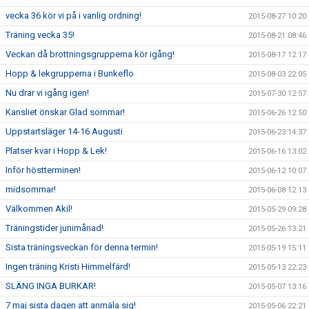
vecka 36 kör vi på i vanlig ordning!
2015-08-27 10:20
Träning vecka 35!
2015-08-21 08:46
Veckan då brottningsgrupperna kör igång!
2015-08-17 12:17
Hopp & lekgrupperna i Bunkeflo
2015-08-03 22:05
Nu drar vi igång igen!
2015-07-30 12:57
Kansliet önskar Glad sommar!
2015-06-26 12:50
Uppstartsläger 14-16 Augusti
2015-06-23 14:37
Platser kvar i Hopp & Lek!
2015-06-16 13:02
Inför höstterminen!
2015-06-12 10:07
midsommar!
2015-06-08 12:13
Välkommen Akil!
2015-05-29 09:28
Träningstider junimånad!
2015-05-26 13:21
Sista träningsveckan för denna termin!
2015-05-19 15:11
Ingen träning Kristi Himmelfärd!
2015-05-13 22:23
SLÄNG INGA BURKAR!
2015-05-07 13:16
7 maj sista dagen att anmäla sig!
2015-05-06 22:21