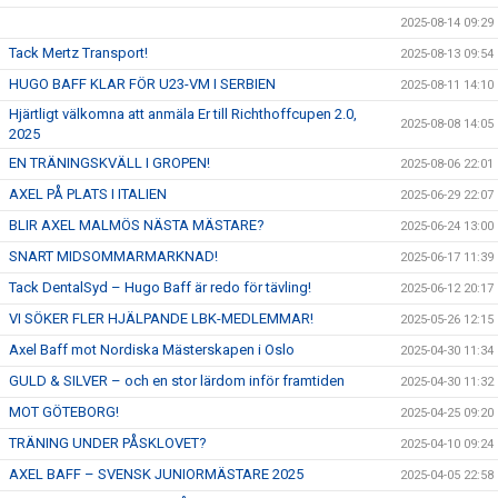
2025-08-14 09:29
Tack Mertz Transport!
2025-08-13 09:54
HUGO BAFF KLAR FÖR U23-VM I SERBIEN
2025-08-11 14:10
Hjärtligt välkomna att anmäla Er till Richthoffcupen 2.0,
2025-08-08 14:05
2025
EN TRÄNINGSKVÄLL I GROPEN!
2025-08-06 22:01
AXEL PÅ PLATS I ITALIEN
2025-06-29 22:07
BLIR AXEL MALMÖS NÄSTA MÄSTARE?
2025-06-24 13:00
SNART MIDSOMMARMARKNAD!
2025-06-17 11:39
Tack DentalSyd – Hugo Baff är redo för tävling!
2025-06-12 20:17
VI SÖKER FLER HJÄLPANDE LBK-MEDLEMMAR!
2025-05-26 12:15
Axel Baff mot Nordiska Mästerskapen i Oslo
2025-04-30 11:34
GULD & SILVER – och en stor lärdom inför framtiden
2025-04-30 11:32
MOT GÖTEBORG!
2025-04-25 09:20
TRÄNING UNDER PÅSKLOVET?
2025-04-10 09:24
AXEL BAFF – SVENSK JUNIORMÄSTARE 2025
2025-04-05 22:58