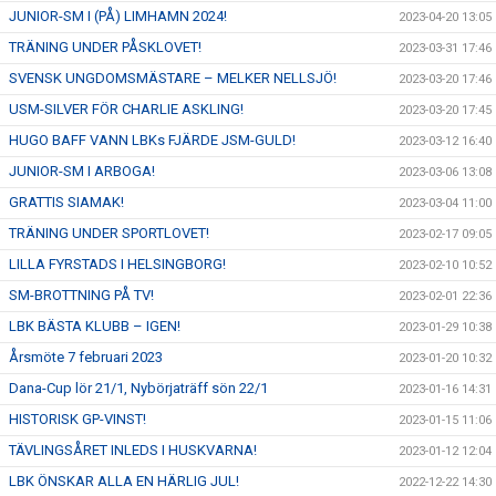
JUNIOR-SM I (PÅ) LIMHAMN 2024!
2023-04-20 13:05
TRÄNING UNDER PÅSKLOVET!
2023-03-31 17:46
SVENSK UNGDOMSMÄSTARE – MELKER NELLSJÖ!
2023-03-20 17:46
USM-SILVER FÖR CHARLIE ASKLING!
2023-03-20 17:45
HUGO BAFF VANN LBKs FJÄRDE JSM-GULD!
2023-03-12 16:40
JUNIOR-SM I ARBOGA!
2023-03-06 13:08
GRATTIS SIAMAK!
2023-03-04 11:00
TRÄNING UNDER SPORTLOVET!
2023-02-17 09:05
LILLA FYRSTADS I HELSINGBORG!
2023-02-10 10:52
SM-BROTTNING PÅ TV!
2023-02-01 22:36
LBK BÄSTA KLUBB – IGEN!
2023-01-29 10:38
Årsmöte 7 februari 2023
2023-01-20 10:32
Dana-Cup lör 21/1, Nybörjaträff sön 22/1
2023-01-16 14:31
HISTORISK GP-VINST!
2023-01-15 11:06
TÄVLINGSÅRET INLEDS I HUSKVARNA!
2023-01-12 12:04
LBK ÖNSKAR ALLA EN HÄRLIG JUL!
2022-12-22 14:30