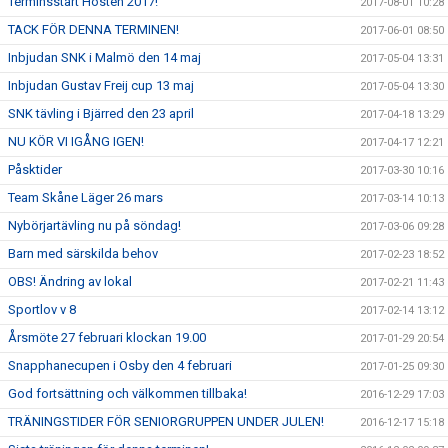
Terminsstart Hösten 2017!
2017-08-01 10:28
TACK FÖR DENNA TERMINEN!
2017-06-01 08:50
Inbjudan SNK i Malmö den 14 maj
2017-05-04 13:31
Inbjudan Gustav Freij cup 13 maj
2017-05-04 13:30
SNK tävling i Bjärred den 23 april
2017-04-18 13:29
NU KÖR VI IGÅNG IGEN!
2017-04-17 12:21
Påsktider
2017-03-30 10:16
Team Skåne Läger 26 mars
2017-03-14 10:13
Nybörjartävling nu på söndag!
2017-03-06 09:28
Barn med särskilda behov
2017-02-23 18:52
OBS! Ändring av lokal
2017-02-21 11:43
Sportlov v 8
2017-02-14 13:12
Årsmöte 27 februari klockan 19.00
2017-01-29 20:54
Snapphanecupen i Osby den 4 februari
2017-01-25 09:30
God fortsättning och välkommen tillbaka!
2016-12-29 17:03
TRÄNINGSTIDER FÖR SENIORGRUPPEN UNDER JULEN!
2016-12-17 15:18