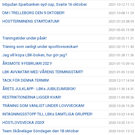
Inbjudan Sparbanken syd cup, Svarte 16 oktober
2021-10-12 11:12
DM I TRELLEBORG DEN 9 OKTOBER!
2021-10-08 11:29
HÖSTTERMINENS STARTDATUM!
2021-07-23 08:59
2021-05-05 15:58
Träningstider under påsk!
2021-03-25 11:21
Träning som vanligt under sportlovsveckan!
2021-02-19 11:40
Jag vill köpa LBK-boken, hur gör jag?
2021-01-28 11:36
ÅRSMÖTE 9 FEBRUARI 2021!
2021-01-15 09:16
LBK AVVAKTAR MED VÅRENS TERMINSSTART!
2021-01-05 12:02
TACK FÖR DENNA TERMIN!
2020-12-17 14:04
ÅRETS JULKLAPP - LBKs JUBILEUMSBOK!
2020-11-30 14:31
RESTRIKTIONERNA LIGGER KVAR!
2020-11-09 09:26
TRÄNING SOM VANLIGT UNDER LOVVVECKAN!
2020-10-26 15:26
INTAGNINGSSTOPP TILL LBKs SAMTLIGA GRUPPER!
2020-10-23 14:45
HÖSTLOVSVECKA 2020!
2020-10-20 13:11
Team Skåneläger Söndagen den 18 oktober
2020-10-01 13:12