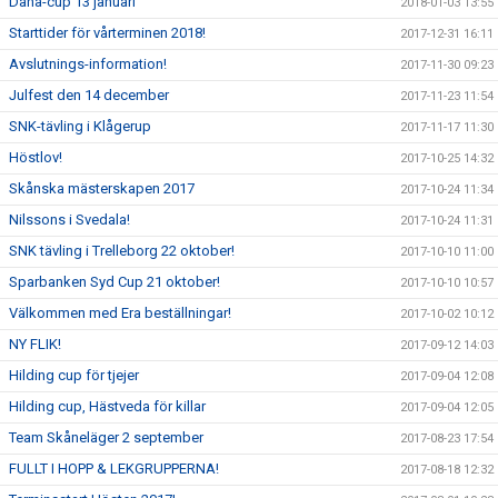
Dana-cup 13 januari
2018-01-03 13:55
Starttider för vårterminen 2018!
2017-12-31 16:11
Avslutnings-information!
2017-11-30 09:23
Julfest den 14 december
2017-11-23 11:54
SNK-tävling i Klågerup
2017-11-17 11:30
Höstlov!
2017-10-25 14:32
Skånska mästerskapen 2017
2017-10-24 11:34
Nilssons i Svedala!
2017-10-24 11:31
SNK tävling i Trelleborg 22 oktober!
2017-10-10 11:00
Sparbanken Syd Cup 21 oktober!
2017-10-10 10:57
Välkommen med Era beställningar!
2017-10-02 10:12
NY FLIK!
2017-09-12 14:03
Hilding cup för tjejer
2017-09-04 12:08
Hilding cup, Hästveda för killar
2017-09-04 12:05
Team Skåneläger 2 september
2017-08-23 17:54
FULLT I HOPP & LEKGRUPPERNA!
2017-08-18 12:32