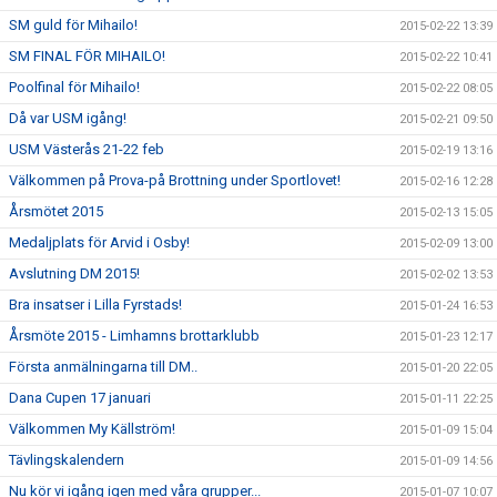
SM guld för Mihailo!
2015-02-22 13:39
SM FINAL FÖR MIHAILO!
2015-02-22 10:41
Poolfinal för Mihailo!
2015-02-22 08:05
Då var USM igång!
2015-02-21 09:50
USM Västerås 21-22 feb
2015-02-19 13:16
Välkommen på Prova-på Brottning under Sportlovet!
2015-02-16 12:28
Årsmötet 2015
2015-02-13 15:05
Medaljplats för Arvid i Osby!
2015-02-09 13:00
Avslutning DM 2015!
2015-02-02 13:53
Bra insatser i Lilla Fyrstads!
2015-01-24 16:53
Årsmöte 2015 - Limhamns brottarklubb
2015-01-23 12:17
Första anmälningarna till DM..
2015-01-20 22:05
Dana Cupen 17 januari
2015-01-11 22:25
Välkommen My Källström!
2015-01-09 15:04
Tävlingskalendern
2015-01-09 14:56
Nu kör vi igång igen med våra grupper...
2015-01-07 10:07