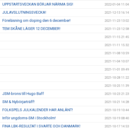
UPPSTARTSVECKAN BÖRJAR NÄRMA SIG!
2022-01-04 11:04
JULAVSLUTNINGSVECKA!
2021-12-13 16:14
Föreläsning om doping den 6 december!
2021-11-23 13:02
TEM SKÅNE LÄGER 12 DECEMBER!
2021-11-23 12:58
2021-11-15 21:45
2021-11-11 15:32
2021-11-08 10:59
2021-11-04 10:07
2021-11-01 09:49
2021-10-28 11:22
2021-10-25 11:39
JSM-brons till Hugo Baff
2021-10-23 21:23
SM & Nybörjarträff!
2021-10-21 14:28
FOLKSPELS JULKALENDER HAR ANLÄNT!
2021-10-19 10:44
Inför ungdoms-SM i Stockholm!
2021-10-19 08:40
FINA LBK-RESULTAT I SVARTE OCH DANMARK!
2021-10-17 14:53