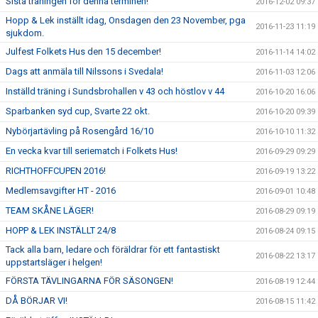
Sista träningen för denna terminen!
2016-12-02 09:37
Hopp & Lek inställt idag, Onsdagen den 23 November, pga
2016-11-23 11:19
sjukdom.
Julfest Folkets Hus den 15 december!
2016-11-14 14:02
Dags att anmäla till Nilssons i Svedala!
2016-11-03 12:06
Inställd träning i Sundsbrohallen v 43 och höstlov v 44
2016-10-20 16:06
Sparbanken syd cup, Svarte 22 okt.
2016-10-20 09:39
Nybörjartävling på Rosengård 16/10
2016-10-10 11:32
En vecka kvar till seriematch i Folkets Hus!
2016-09-29 09:29
RICHTHOFFCUPEN 2016!
2016-09-19 13:22
Medlemsavgifter HT - 2016
2016-09-01 10:48
TEAM SKÅNE LÄGER!
2016-08-29 09:19
HOPP & LEK INSTÄLLT 24/8
2016-08-24 09:15
Tack alla barn, ledare och föräldrar för ett fantastiskt
2016-08-22 13:17
uppstartsläger i helgen!
FÖRSTA TÄVLINGARNA FÖR SÄSONGEN!
2016-08-19 12:44
DÅ BÖRJAR VI!
2016-08-15 11:42