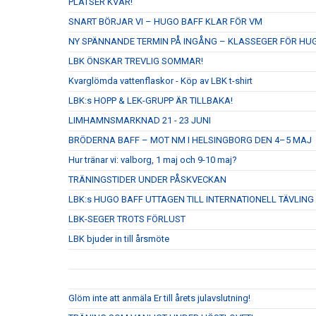
PLATSER KVAR!
SNART BÖRJAR VI – HUGO BAFF KLAR FÖR VM
NY SPÄNNANDE TERMIN PÅ INGÅNG – KLASSEGER FÖR HU
LBK ÖNSKAR TREVLIG SOMMAR!
Kvarglömda vattenflaskor - Köp av LBK t-shirt
LBK:s HOPP & LEK-GRUPP ÄR TILLBAKA!
LIMHAMNSMARKNAD 21 - 23 JUNI
BRÖDERNA BAFF – MOT NM I HELSINGBORG DEN 4–5 MAJ
Hur tränar vi: valborg, 1 maj och 9-10 maj?
TRÄNINGSTIDER UNDER PÅSKVECKAN
LBK:s HUGO BAFF UTTAGEN TILL INTERNATIONELL TÄVLING
LBK-SEGER TROTS FÖRLUST
LBK bjuder in till årsmöte
Glöm inte att anmäla Er till årets julavslutning!