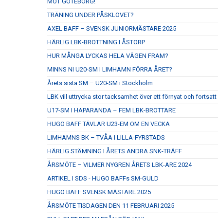
MOT GÖTEBORG!
TRÄNING UNDER PÅSKLOVET?
AXEL BAFF – SVENSK JUNIORMÄSTARE 2025
HÄRLIG LBK-BROTTNING I ÅSTORP
HUR MÅNGA LYCKAS HELA VÄGEN FRAM?
MINNS NI U20-SM I LIMHAMN FÖRRA ÅRET?
Årets sista SM – U20-SM i Stockholm
LBK vill uttrycka stor tacksamhet över ett förnyat och fort
U17-SM I HAPARANDA – FEM LBK-BROTTARE
HUGO BAFF TÄVLAR U23-EM OM EN VECKA
LIMHAMNS BK – TVÅA I LILLA-FYRSTADS
HÄRLIG STÄMNING I ÅRETS ANDRA SNK-TRÄFF
ÅRSMÖTE – VILMER NYGREN ÅRETS LBK-ARE 2024
ARTIKEL I SDS - HUGO BAFFs SM-GULD
HUGO BAFF SVENSK MÄSTARE 2025
ÅRSMÖTE TISDAGEN DEN 11 FEBRUARI 2025