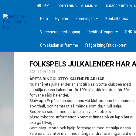
LBK
BROTTNING LIMHAMN
KAMPSPORT LIM
Hem
Nyheter
Föreningen
Kontakta oss
Vaccinerad mot doping
Richthoffcupen
SNK-T
Om skadan är framme
Frågor kring Fritidskortet
FOLKSPELS JULKALENDER HAR 
2021-10-19 10:44
ÅRETS BINGOLOTTO-KALENDER ÄR HÄR!
Nu har årets julkalender anlänt till oss. Stötta klubben med
att sälja dessa kalendrar för 100kr/st, där klubben får 50kr
för varje såld kalender.
Skriv upp Er på listan som finns vid klubbrummet Limhamns
sporthall, och hämta ut så många som du/ni vill sälja.
Redovisa sedan med att betala in via klubbens
plusgirokonto. Information kommer finnas på en lapp hur ni
ska gå tillväga.
Som sagt, stötta och hjälp föreningen med att sälja dessa
kalendrar. Jämför man med många andra föreningar runt om