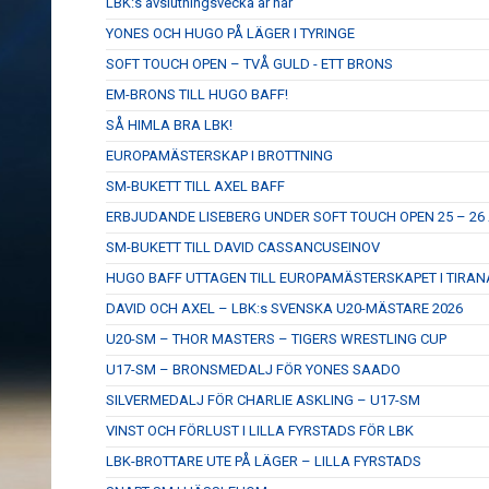
LBK:s avslutningsvecka är här
YONES OCH HUGO PÅ LÄGER I TYRINGE
SOFT TOUCH OPEN – TVÅ GULD - ETT BRONS
EM-BRONS TILL HUGO BAFF!
SÅ HIMLA BRA LBK!
EUROPAMÄSTERSKAP I BROTTNING
SM-BUKETT TILL AXEL BAFF
ERBJUDANDE LISEBERG UNDER SOFT TOUCH OPEN 25 – 26 
SM-BUKETT TILL DAVID CASSANCUSEINOV
HUGO BAFF UTTAGEN TILL EUROPAMÄSTERSKAPET I TIRAN
DAVID OCH AXEL – LBK:s SVENSKA U20-MÄSTARE 2026
U20-SM – THOR MASTERS – TIGERS WRESTLING CUP
U17-SM – BRONSMEDALJ FÖR YONES SAADO
SILVERMEDALJ FÖR CHARLIE ASKLING – U17-SM
VINST OCH FÖRLUST I LILLA FYRSTADS FÖR LBK
LBK-BROTTARE UTE PÅ LÄGER – LILLA FYRSTADS