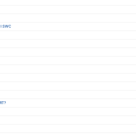
 I SWC
B
RT?