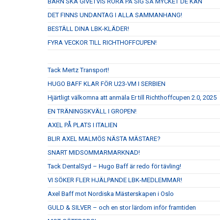
BARN SKA GIVETVIS RÖRA PÅ SIG SÅ MYCKET DE KAN
DET FINNS UNDANTAG I ALLA SAMMANHANG!
BESTÄLL DINA LBK-KLÄDER!
FYRA VECKOR TILL RICHTHOFFCUPEN!
Tack Mertz Transport!
HUGO BAFF KLAR FÖR U23-VM I SERBIEN
Hjärtligt välkomna att anmäla Er till Richthoffcupen 2.0, 2025
EN TRÄNINGSKVÄLL I GROPEN!
AXEL PÅ PLATS I ITALIEN
BLIR AXEL MALMÖS NÄSTA MÄSTARE?
SNART MIDSOMMARMARKNAD!
Tack DentalSyd – Hugo Baff är redo för tävling!
VI SÖKER FLER HJÄLPANDE LBK-MEDLEMMAR!
Axel Baff mot Nordiska Mästerskapen i Oslo
GULD & SILVER – och en stor lärdom inför framtiden