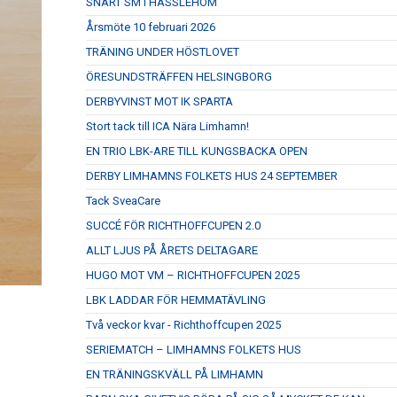
SNART SM I HÄSSLEHOM
Årsmöte 10 februari 2026
TRÄNING UNDER HÖSTLOVET
ÖRESUNDSTRÄFFEN HELSINGBORG
DERBYVINST MOT IK SPARTA
Stort tack till ICA Nära Limhamn!
EN TRIO LBK-ARE TILL KUNGSBACKA OPEN
DERBY LIMHAMNS FOLKETS HUS 24 SEPTEMBER
Tack SveaCare
SUCCÉ FÖR RICHTHOFFCUPEN 2.0
ALLT LJUS PÅ ÅRETS DELTAGARE
HUGO MOT VM – RICHTHOFFCUPEN 2025
LBK LADDAR FÖR HEMMATÄVLING
Två veckor kvar - Richthoffcupen 2025
SERIEMATCH – LIMHAMNS FOLKETS HUS
EN TRÄNINGSKVÄLL PÅ LIMHAMN