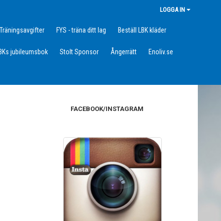
LOGGA IN
Träningsavgifter
FYS - träna ditt lag
Beställ LBK kläder
BKs jubileumsbok
Stolt Sponsor
Ångerrätt
Enoliv.se
FACEBOOK/INSTAGRAM