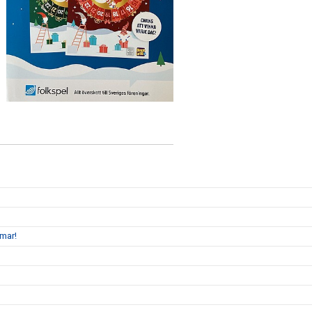
mmar!