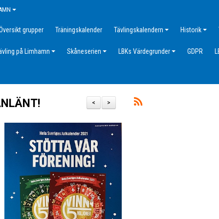
HAMN
Översikt grupper
Träningskalender
Tävlingskalendern
Historik
ävling på Limhamn
Skåneserien
LBKs Värdegrunder
GDPR
L
ANLÄNT!
<
>