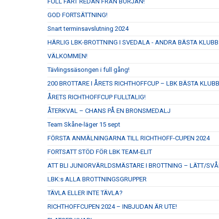
FULL FART REDAN FRÅN BÖRJAN!
GOD FORTSÄTTNING!
Snart terminsavslutning 2024
HÄRLIG LBK-BROTTNING I SVEDALA - ANDRA BÄSTA KLUBB
VÄLKOMMEN!
Tävlingssäsongen i full gång!
200 BROTTARE I ÅRETS RICHTHOFFCUP – LBK BÄSTA KLUB
ÅRETS RICHTHOFFCUP FULLTALIG!
ÅTERKVAL – CHANS PÅ EN BRONSMEDALJ
Team Skåne-läger 15 sept
FÖRSTA ANMÄLNINGARNA TILL RICHTHOFF-CUPEN 2024
FORTSATT STÖD FÖR LBK TEAM-ELIT
ATT BLI JUNIORVÄRLDSMÄSTARE I BROTTNING – LÄTT/SVÅ
LBK:s ALLA BROTTNINGSGRUPPER
TÄVLA ELLER INTE TÄVLA?
RICHTHOFFCUPEN 2024 – INBJUDAN ÄR UTE!