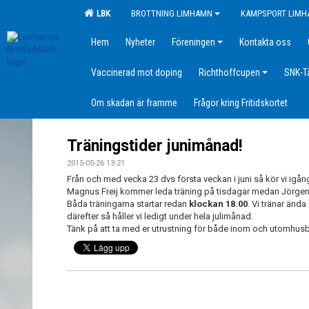
LBK
BROTTNING LIMHAMN
KAMPSPORT LIM
Hem
Nyheter
Föreningen
Kontakta oss
Vaccinerad mot doping
Richthoffcupen
SNK-T
Om skadan är framme
Frågor kring Fritidskortet
Träningstider junimånad!
2015-05-26 13:21
Från och med vecka 23 dvs första veckan i juni så kör vi ig
Magnus Freij kommer leda träning på tisdagar medan Jörgen O
Båda träningarna startar redan
klockan 18.00
. Vi tränar ända
därefter så håller vi ledigt under hela julimånad.
Tänk på att ta med er utrustning för både inom och utomhusb