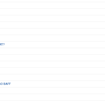
B
RT?
GO BAFF