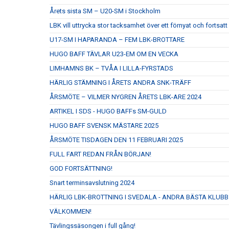
Årets sista SM – U20-SM i Stockholm
LBK vill uttrycka stor tacksamhet över ett förnyat och fort
U17-SM I HAPARANDA – FEM LBK-BROTTARE
HUGO BAFF TÄVLAR U23-EM OM EN VECKA
LIMHAMNS BK – TVÅA I LILLA-FYRSTADS
HÄRLIG STÄMNING I ÅRETS ANDRA SNK-TRÄFF
ÅRSMÖTE – VILMER NYGREN ÅRETS LBK-ARE 2024
ARTIKEL I SDS - HUGO BAFFs SM-GULD
HUGO BAFF SVENSK MÄSTARE 2025
ÅRSMÖTE TISDAGEN DEN 11 FEBRUARI 2025
FULL FART REDAN FRÅN BÖRJAN!
GOD FORTSÄTTNING!
Snart terminsavslutning 2024
HÄRLIG LBK-BROTTNING I SVEDALA - ANDRA BÄSTA KLUBB
VÄLKOMMEN!
Tävlingssäsongen i full gång!