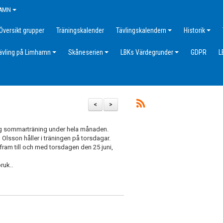
HAMN
Översikt grupper
Träningskalender
Tävlingskalendern
Historik
ävling på Limhamn
Skåneserien
LBKs Värdegrunder
GDPR
L
<
>
ång sommarträning under hela månaden.
lsson håller i träningen på torsdagar.
 fram till och med torsdagen den 25 juni,
ruk..