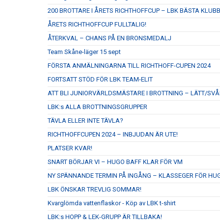
200 BROTTARE I ÅRETS RICHTHOFFCUP – LBK BÄSTA KLUB
ÅRETS RICHTHOFFCUP FULLTALIG!
ÅTERKVAL – CHANS PÅ EN BRONSMEDALJ
Team Skåne-läger 15 sept
FÖRSTA ANMÄLNINGARNA TILL RICHTHOFF-CUPEN 2024
FORTSATT STÖD FÖR LBK TEAM-ELIT
ATT BLI JUNIORVÄRLDSMÄSTARE I BROTTNING – LÄTT/SVÅ
LBK:s ALLA BROTTNINGSGRUPPER
TÄVLA ELLER INTE TÄVLA?
RICHTHOFFCUPEN 2024 – INBJUDAN ÄR UTE!
PLATSER KVAR!
SNART BÖRJAR VI – HUGO BAFF KLAR FÖR VM
NY SPÄNNANDE TERMIN PÅ INGÅNG – KLASSEGER FÖR HU
LBK ÖNSKAR TREVLIG SOMMAR!
Kvarglömda vattenflaskor - Köp av LBK t-shirt
LBK:s HOPP & LEK-GRUPP ÄR TILLBAKA!