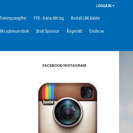
LOGGA IN
Träningsavgifter
FYS - träna ditt lag
Beställ LBK kläder
BKs jubileumsbok
Stolt Sponsor
Ångerrätt
Enoliv.se
FACEBOOK/INSTAGRAM