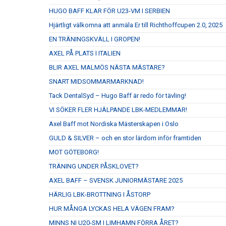
HUGO BAFF KLAR FÖR U23-VM I SERBIEN
Hjärtligt välkomna att anmäla Er till Richthoffcupen 2.0, 2025
EN TRÄNINGSKVÄLL I GROPEN!
AXEL PÅ PLATS I ITALIEN
BLIR AXEL MALMÖS NÄSTA MÄSTARE?
SNART MIDSOMMARMARKNAD!
Tack DentalSyd – Hugo Baff är redo för tävling!
VI SÖKER FLER HJÄLPANDE LBK-MEDLEMMAR!
Axel Baff mot Nordiska Mästerskapen i Oslo
GULD & SILVER – och en stor lärdom inför framtiden
MOT GÖTEBORG!
TRÄNING UNDER PÅSKLOVET?
AXEL BAFF – SVENSK JUNIORMÄSTARE 2025
HÄRLIG LBK-BROTTNING I ÅSTORP
HUR MÅNGA LYCKAS HELA VÄGEN FRAM?
MINNS NI U20-SM I LIMHAMN FÖRRA ÅRET?