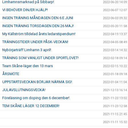
Limhamnsmarknad på Sibbarp!
2022-06-20 14:09
VI BEHÖVER DIN/ER HJÄLP!
2022-06-07 12:07
INGEN TRÄNING MÅNDAGEN DEN 6:E JUNI
2022-06-03 09:32
INGEN TRÄNING TORSDAGEN DEN 26 MAJ!
2022-05-20 11:58
My Källström tilldelad årets ledarstipendium!
2022-04-19 13:37
TRÄNINGSTIDER UNDER PÅSK-VECKAN!
2022-04-05 08:49
Nybörjarträff Limhamn 3 april!
2022-03-14 14:32
TRÄNING SOM VANLIGT UNDER SPORTLOVET!
2022-02-18 09:14
Team Skåne-läger den 13 mars
2022-02-15 10:22
ÅRSMÖTE
2022-01-18 09:18
UPPSTARTSVECKAN BÖRJAR NÄRMA SIG!
2022-01-04 11:04
JULAVSLUTNINGSVECKA!
2021-12-13 16:14
Föreläsning om doping den 6 december!
2021-11-23 13:02
TEM SKÅNE LÄGER 12 DECEMBER!
2021-11-23 12:58
2021-11-15 21:45
2021-11-11 15:32