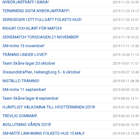
NYBÖRJARTRÄFF I BARA!
2019-11-25 10:39
TERMINENS SISTA NYBÖRJARTRÄFF!
2019-11-23 14:13
SERIESEGER I ETT FULLSATT FOLKETS HUS!
2019-11-22 14:57
RIGGAT OCH KLART FÖR MATCH!
2019-11-20 22:32
SERIEMATCH TORSDAGEN 21 NOVEMBER!
2019-11-18 10:22
SM-möte 13 november!
2019-11-11 13:30
TRÄNING UNDER LOVET!
2019-10-28 11:15
Team Skåne läger 20 oktober
2019-10-01 11:57
Öresundsträffen, Helsingborg 5 - 6 oktober
2019-09-27 13:48
INSTÄLLD TRÄNING!
2019-09-11 08:38
SM-möte 11 september!
2019-09-09 10:25
Team Skåne-läger 8 september
2019-08-26 14:17
HJÄRTLIGT VÄLKOMNA TILL HÖSTTERMINEN 2019!
2019-07-29 10:50
TREVLIG SOMMAR!
2019-06-20 13:49
AVSLUTNING VÅREN 2019!
2019-06-03 10:49
SM-MÖTE LIMHAMNS FOLKETS HUS 15 MAJ!
2019-05-13 13:28