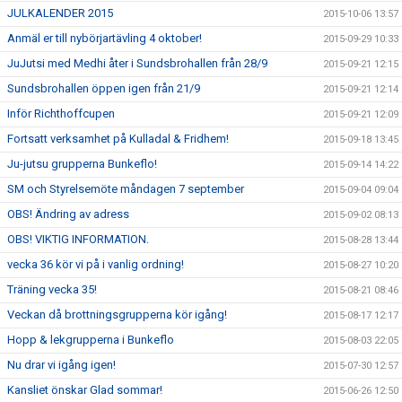
JULKALENDER 2015
2015-10-06 13:57
Anmäl er till nybörjartävling 4 oktober!
2015-09-29 10:33
JuJutsi med Medhi åter i Sundsbrohallen från 28/9
2015-09-21 12:15
Sundsbrohallen öppen igen från 21/9
2015-09-21 12:14
Inför Richthoffcupen
2015-09-21 12:09
Fortsatt verksamhet på Kulladal & Fridhem!
2015-09-18 13:45
Ju-jutsu grupperna Bunkeflo!
2015-09-14 14:22
SM och Styrelsemöte måndagen 7 september
2015-09-04 09:04
OBS! Ändring av adress
2015-09-02 08:13
OBS! VIKTIG INFORMATION.
2015-08-28 13:44
vecka 36 kör vi på i vanlig ordning!
2015-08-27 10:20
Träning vecka 35!
2015-08-21 08:46
Veckan då brottningsgrupperna kör igång!
2015-08-17 12:17
Hopp & lekgrupperna i Bunkeflo
2015-08-03 22:05
Nu drar vi igång igen!
2015-07-30 12:57
Kansliet önskar Glad sommar!
2015-06-26 12:50