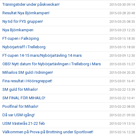
Träningstider under påskveckan!
2015-03-30 09:14
Resultat Nya Björnkampen!
2015-03-28 20:48
Ny tid för FYS gruppen!
2015-03-25 08:35
Nya Björnkampen
2015-03-23 12:25
FT-cupen i Falköping
2015-03-15 18:30
Nybörjarträff i Trelleborg
2015-03-15 18:00
FT-cupen 14-15 mars/Nybörjartävling 14 mars
2015-03-09 12:30
OBS! Nytt datum för Nybörjartävlingen i Trelleborg i Mars
2015-03-05 15:27
Mihailos SM guld i tidningen!
2015-03-04 20:20
Fina resultat i Höörsgreppet!
2015-03-01 16:41
SM guld för Mihailo!
2015-02-22 13:39
SM FINAL FÖR MIHAILO!
2015-02-22 10:41
Poolfinal för Mihailo!
2015-02-22 08:05
Då var USM igång!
2015-02-21 09:50
USM Västerås 21-22 feb
2015-02-19 13:16
Välkommen på Prova-på Brottning under Sportlovet!
2015-02-16 12:28