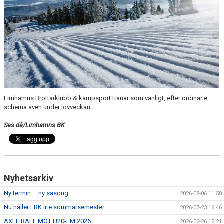
TRÄNINGSAVGIFTER
FYS - TRÄNA DITT LAG
BESTÄLL LBK KLÄDER
VACCINERAD MOT DOPING
RICHTHOFFCUPEN
Limhamns Brottarklubb & kampsport tränar som vanligt, efter ordinarie
schema även under lovveckan.
SNK-TÄVLING PÅ LIMHAMN
Ses då/Limhamns BK
SKÅNESERIEN
LBKS VÄRDEGRUNDER
Nyhetsarkiv
GDPR
Ny termin – ny säsong
2026-08-06 11:50
LBKS JUBILEUMSBOK
Nu håller LBK lite sommarsemester
2026-07-23 16:46
STOLT SPONSOR
AXEL BAFF MOT U20-EM 2026
2026-06-26 13:21