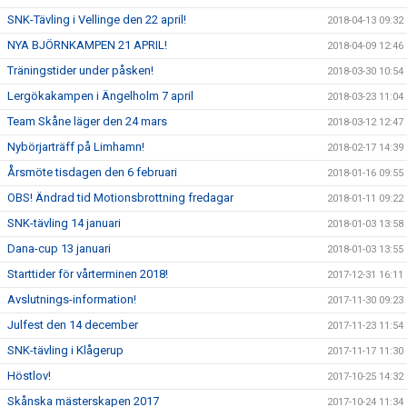
SNK-Tävling i Vellinge den 22 april!
2018-04-13 09:32
NYA BJÖRNKAMPEN 21 APRIL!
2018-04-09 12:46
Träningstider under påsken!
2018-03-30 10:54
Lergökakampen i Ängelholm 7 april
2018-03-23 11:04
Team Skåne läger den 24 mars
2018-03-12 12:47
Nybörjarträff på Limhamn!
2018-02-17 14:39
Årsmöte tisdagen den 6 februari
2018-01-16 09:55
OBS! Ändrad tid Motionsbrottning fredagar
2018-01-11 09:22
SNK-tävling 14 januari
2018-01-03 13:58
Dana-cup 13 januari
2018-01-03 13:55
Starttider för vårterminen 2018!
2017-12-31 16:11
Avslutnings-information!
2017-11-30 09:23
Julfest den 14 december
2017-11-23 11:54
SNK-tävling i Klågerup
2017-11-17 11:30
Höstlov!
2017-10-25 14:32
Skånska mästerskapen 2017
2017-10-24 11:34