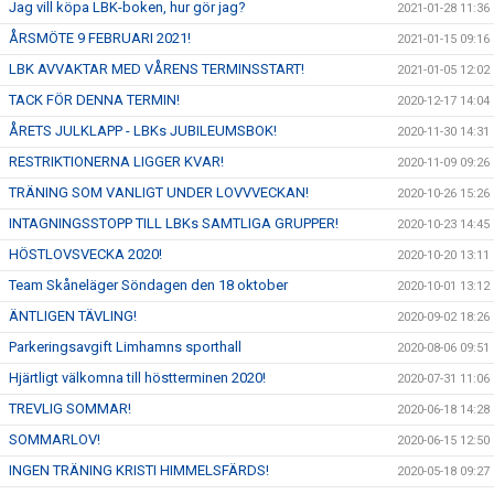
Jag vill köpa LBK-boken, hur gör jag?
2021-01-28 11:36
ÅRSMÖTE 9 FEBRUARI 2021!
2021-01-15 09:16
LBK AVVAKTAR MED VÅRENS TERMINSSTART!
2021-01-05 12:02
TACK FÖR DENNA TERMIN!
2020-12-17 14:04
ÅRETS JULKLAPP - LBKs JUBILEUMSBOK!
2020-11-30 14:31
RESTRIKTIONERNA LIGGER KVAR!
2020-11-09 09:26
TRÄNING SOM VANLIGT UNDER LOVVVECKAN!
2020-10-26 15:26
INTAGNINGSSTOPP TILL LBKs SAMTLIGA GRUPPER!
2020-10-23 14:45
HÖSTLOVSVECKA 2020!
2020-10-20 13:11
Team Skåneläger Söndagen den 18 oktober
2020-10-01 13:12
ÄNTLIGEN TÄVLING!
2020-09-02 18:26
Parkeringsavgift Limhamns sporthall
2020-08-06 09:51
Hjärtligt välkomna till höstterminen 2020!
2020-07-31 11:06
TREVLIG SOMMAR!
2020-06-18 14:28
SOMMARLOV!
2020-06-15 12:50
INGEN TRÄNING KRISTI HIMMELSFÄRDS!
2020-05-18 09:27