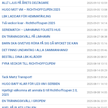
ALLT LJUS PÅ ÅRETS DELTAGARE
2025-09-10 10:59
HUGO MOT VM – RICHTHOFFCUPEN 2025
2025-09-05 13:08
LBK LADDAR FÖR HEMMATÄVLING
2025-09-03 10:50
Två veckor kvar - Richthoffcupen 2025
2025-09-01 14:14
SERIEMATCH – LIMHAMNS FOLKETS HUS
2025-08-29 11:33
EN TRÄNINGSKVÄLL PÅ LIMHAMN
2025-08-27 08:38
BARN SKA GIVETVIS RÖRA PÅ SIG SÅ MYCKET DE KAN
2025-08-25 15:16
DET FINNS UNDANTAG I ALLA SAMMANHANG!
2025-08-22 09:46
BESTÄLL DINA LBK-KLÄDER!
2025-08-20 08:51
FYRA VECKOR TILL RICHTHOFFCUPEN!
2025-08-18 13:15
2025-08-14 09:29
Tack Mertz Transport!
2025-08-13 09:54
HUGO BAFF KLAR FÖR U23-VM I SERBIEN
2025-08-11 14:10
Hjärtligt välkomna att anmäla Er till Richthoffcupen 2.0,
2025-08-08 14:05
2025
EN TRÄNINGSKVÄLL I GROPEN!
2025-08-06 22:01
AXEL PÅ PLATS I ITALIEN
2025-06-29 22:07