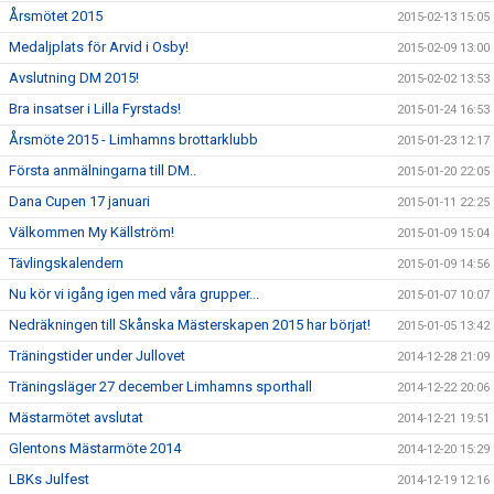
Årsmötet 2015
2015-02-13 15:05
Medaljplats för Arvid i Osby!
2015-02-09 13:00
Avslutning DM 2015!
2015-02-02 13:53
Bra insatser i Lilla Fyrstads!
2015-01-24 16:53
Årsmöte 2015 - Limhamns brottarklubb
2015-01-23 12:17
Första anmälningarna till DM..
2015-01-20 22:05
Dana Cupen 17 januari
2015-01-11 22:25
Välkommen My Källström!
2015-01-09 15:04
Tävlingskalendern
2015-01-09 14:56
Nu kör vi igång igen med våra grupper...
2015-01-07 10:07
Nedräkningen till Skånska Mästerskapen 2015 har börjat!
2015-01-05 13:42
Träningstider under Jullovet
2014-12-28 21:09
Träningsläger 27 december Limhamns sporthall
2014-12-22 20:06
Mästarmötet avslutat
2014-12-21 19:51
Glentons Mästarmöte 2014
2014-12-20 15:29
LBKs Julfest
2014-12-19 12:16