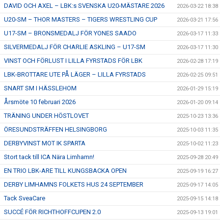
DAVID OCH AXEL – LBK:s SVENSKA U20-MÄSTARE 2026
2026-03-22 18:38
U20-SM – THOR MASTERS – TIGERS WRESTLING CUP
2026-03-21 17:56
U17-SM – BRONSMEDALJ FÖR YONES SAADO
2026-03-17 11:33
SILVERMEDALJ FÖR CHARLIE ASKLING – U17-SM
2026-03-17 11:30
VINST OCH FÖRLUST I LILLA FYRSTADS FÖR LBK
2026-02-28 17:19
LBK-BROTTARE UTE PÅ LÄGER – LILLA FYRSTADS
2026-02-25 09:51
SNART SM I HÄSSLEHOM
2026-01-29 15:19
Årsmöte 10 februari 2026
2026-01-20 09:14
TRÄNING UNDER HÖSTLOVET
2025-10-23 13:36
ÖRESUNDSTRÄFFEN HELSINGBORG
2025-10-03 11:35
DERBYVINST MOT IK SPARTA
2025-10-02 11:23
Stort tack till ICA Nära Limhamn!
2025-09-28 20:49
EN TRIO LBK-ARE TILL KUNGSBACKA OPEN
2025-09-19 16:27
DERBY LIMHAMNS FOLKETS HUS 24 SEPTEMBER
2025-09-17 14:05
Tack SveaCare
2025-09-15 14:18
SUCCÉ FÖR RICHTHOFFCUPEN 2.0
2025-09-13 19:01