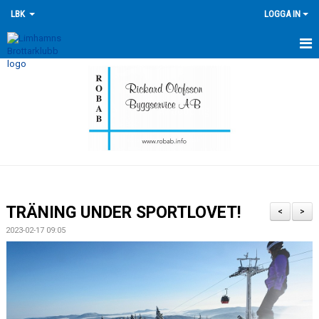
LBK
LOGGA IN
HEM
NYHETER
FÖRENINGEN
KONTAKTA OSS
ÖVERSIKT GRUPPER
TRÄNING UNDER SPORTLOVET!
<
>
TRÄNINGSKALENDER
2023-02-17 09:05
TÄVLINGSKALENDERN
HISTORIK