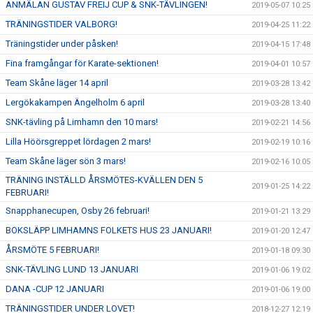
ANMÄLAN GUSTAV FREIJ CUP & SNK-TÄVLINGEN!
2019-05-07 10:25
TRÄNINGSTIDER VALBORG!
2019-04-25 11:22
Träningstider under påsken!
2019-04-15 17:48
Fina framgångar för Karate-sektionen!
2019-04-01 10:57
Team Skåne läger 14 april
2019-03-28 13:42
Lergökakampen Ängelholm 6 april
2019-03-28 13:40
SNK-tävling på Limhamn den 10 mars!
2019-02-21 14:56
Lilla Höörsgreppet lördagen 2 mars!
2019-02-19 10:16
Team Skåne läger sön 3 mars!
2019-02-16 10:05
TRÄNING INSTÄLLD ÅRSMÖTES-KVÄLLEN DEN 5
2019-01-25 14:22
FEBRUARI!
Snapphanecupen, Osby 26 februari!
2019-01-21 13:29
BOKSLÄPP LIMHAMNS FOLKETS HUS 23 JANUARI!
2019-01-20 12:47
ÅRSMÖTE 5 FEBRUARI!
2019-01-18 09:30
SNK-TÄVLING LUND 13 JANUARI
2019-01-06 19:02
DANA -CUP 12 JANUARI
2019-01-06 19:00
TRÄNINGSTIDER UNDER LOVET!
2018-12-27 12:19