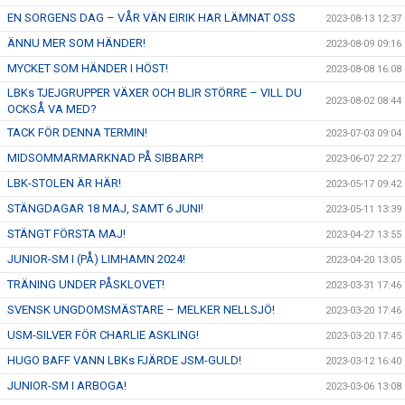
EN SORGENS DAG – VÅR VÄN EIRIK HAR LÄMNAT OSS
2023-08-13 12:37
ÄNNU MER SOM HÄNDER!
2023-08-09 09:16
MYCKET SOM HÄNDER I HÖST!
2023-08-08 16:08
LBKs TJEJGRUPPER VÄXER OCH BLIR STÖRRE – VILL DU
2023-08-02 08:44
OCKSÅ VA MED?
TACK FÖR DENNA TERMIN!
2023-07-03 09:04
MIDSOMMARMARKNAD PÅ SIBBARP!
2023-06-07 22:27
LBK-STOLEN ÄR HÄR!
2023-05-17 09:42
STÄNGDAGAR 18 MAJ, SAMT 6 JUNI!
2023-05-11 13:39
STÄNGT FÖRSTA MAJ!
2023-04-27 13:55
JUNIOR-SM I (PÅ) LIMHAMN 2024!
2023-04-20 13:05
TRÄNING UNDER PÅSKLOVET!
2023-03-31 17:46
SVENSK UNGDOMSMÄSTARE – MELKER NELLSJÖ!
2023-03-20 17:46
USM-SILVER FÖR CHARLIE ASKLING!
2023-03-20 17:45
HUGO BAFF VANN LBKs FJÄRDE JSM-GULD!
2023-03-12 16:40
JUNIOR-SM I ARBOGA!
2023-03-06 13:08