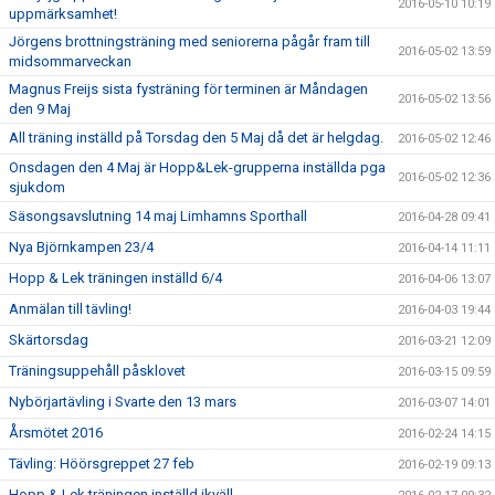
2016-05-10 10:19
uppmärksamhet!
Jörgens brottningsträning med seniorerna pågår fram till
2016-05-02 13:59
midsommarveckan
Magnus Freijs sista fysträning för terminen är Måndagen
2016-05-02 13:56
den 9 Maj
All träning inställd på Torsdag den 5 Maj då det är helgdag.
2016-05-02 12:46
Onsdagen den 4 Maj är Hopp&Lek-grupperna inställda pga
2016-05-02 12:36
sjukdom
Säsongsavslutning 14 maj Limhamns Sporthall
2016-04-28 09:41
Nya Björnkampen 23/4
2016-04-14 11:11
Hopp & Lek träningen inställd 6/4
2016-04-06 13:07
Anmälan till tävling!
2016-04-03 19:44
Skärtorsdag
2016-03-21 12:09
Träningsuppehåll påsklovet
2016-03-15 09:59
Nybörjartävling i Svarte den 13 mars
2016-03-07 14:01
Årsmötet 2016
2016-02-24 14:15
Tävling: Höörsgreppet 27 feb
2016-02-19 09:13
Hopp & Lek träningen inställd ikväll