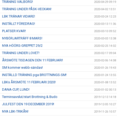
TRÄNING VALBORG!
2020-04-29 09:19
TRÄNING UNDER PÅSK-VECKAN!
2020-04-02 13:51
LBK TRÄNAR VIDARE!
2020-03-24 12:23
INSTÄLLT FÖREDRAG!
2020-03-13 11:36
PLATSER KVAR!
2020-03-10 09:52
NYBÖRJARTRÄFF 8 MARS!
2020-03-03 13:38
NYA HÖÖRS-GREPPET 29/2
2020-02-25 14:02
TRÄNING UNDER LOVET!
2020-02-17 09:04
ÅRSMÖTE TISDAGEN DEN 11 FEBRUARI!
2020-02-06 14:08
SM kommer webb-sändas!
2020-01-26 19:43
INSTÄLLD TRÄNING pga BROTTNINGS-SM!
2020-01-24 13:55
LBKs ÅRSMÖTE 11 FEBRUARI 2020!
2020-01-08 13:52
DANA-CUP, LUND!
2020-01-02 00:13
Terminsavslut/start Brottning & Budo
2019-12-13 14:18
JULFEST DEN 19 DECEMBER 2019!
2019-12-05 10:27
NYA LBK-TRIKÅN!
2019-11-26 10:57