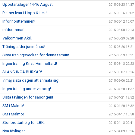
Uppstartsläger 14-16 Augusti
2015-06-23 14:37
Platser kvar i Hopp & Lek!
2015-06-16 13:02
Inför höstterminen!
2015-06-12 10:07
midsommar!
2015-06-08 12:13
Välkommen Akil!
2015-05-29 09:28
Träningstider junimånad!
2015-05-26 13:21
Sista träningsveckan för denna termin!
2015-05-19 15:11
Ingen träning Kristi Himmelfärd!
2015-05-13 22:23
SLÄNG INGA BURKAR!
2015-05-07 13:16
7 maj sista dagen att anmäla sig!
2015-05-06 22:21
Ingen träning under valborg!
2015-04-28 11:37
Sista tävlingen för säsongen!
2015-04-21 12:52
SM i Malmö!
2015-04-20 13:32
SM i Malmö!
2015-04-17 13:58
Stor brottarhelg för LBK!
2015-04-13 09:41
Nya tävlingar!
2015-04-09 13:16