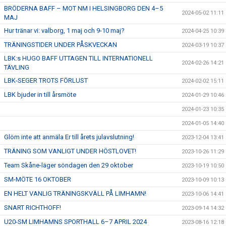
BRÖDERNA BAFF – MOT NM I HELSINGBORG DEN 4–5
2024-05-02 11:11
MAJ
Hur tränar vi: valborg, 1 maj och 9-10 maj?
2024-04-25 10:39
TRÄNINGSTIDER UNDER PÅSKVECKAN
2024-03-19 10:37
LBK:s HUGO BAFF UTTAGEN TILL INTERNATIONELL
2024-02-26 14:21
TÄVLING
LBK-SEGER TROTS FÖRLUST
2024-02-02 15:11
LBK bjuder in till årsmöte
2024-01-29 10:46
2024-01-23 10:35
2024-01-05 14:40
Glöm inte att anmäla Er till årets julavslutning!
2023-12-04 13:41
TRÄNING SOM VANLIGT UNDER HÖSTLOVET!
2023-10-26 11:29
Team Skåne-läger söndagen den 29 oktober
2023-10-19 10:50
SM-MÖTE 16 OKTOBER
2023-10-09 10:13
EN HELT VANLIG TRÄNINGSKVÄLL PÅ LIMHAMN!
2023-10-06 14:41
SNART RICHTHOFF!
2023-09-14 14:32
U20-SM LIMHAMNS SPORTHALL 6–7 APRIL 2024
2023-08-16 12:18