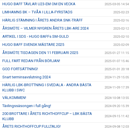
HUGO BAFF TÄVLAR U23-EM OM EN VECKA
2025-03-05 14:54
LIMHAMNS BK – TVÅA I LILLA-FYRSTADS
2025-02-23
HÄRLIG STÄMNING I ÅRETS ANDRA SNK-TRÄFF
2025-02-16
ÅRSMÖTE – VILMER NYGREN ÅRETS LBK-ARE 2024
2025-02-12
ARTIKEL I SDS - HUGO BAFFs SM-GULD
2025-02-10
HUGO BAFF SVENSK MÄSTARE 2025
2025-02-09
ÅRSMÖTE TISDAGEN DEN 11 FEBRUARI 2025
2025-01-27 11:15
FULL FART REDAN FRÅN BÖRJAN!
2025-01-07 15:46
GOD FORTSÄTTNING!
2025-01-01 20:18
Snart terminsavslutning 2024
2024-11-29 15:05
HÄRLIG LBK-BROTTNING I SVEDALA - ANDRA BÄSTA
2024-11-09 17:39
KLUBB I SWC
VÄLKOMMEN!
2024-10-08 13:55
Tävlingssäsongen i full gång!
2024-09-20 15:39
200 BROTTARE I ÅRETS RICHTHOFFCUP – LBK BÄSTA
2024-09-15 11:42
KLUBB
ÅRETS RICHTHOFFCUP FULLTALIG!
2024-09-08 12:03