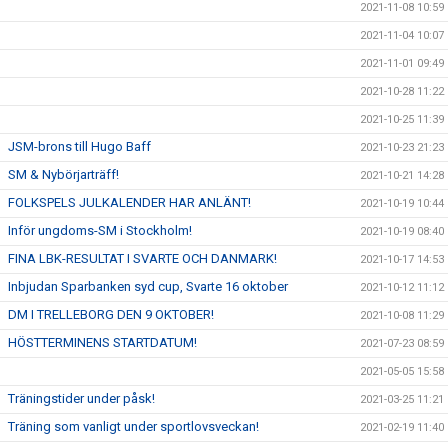
2021-11-08 10:59
2021-11-04 10:07
2021-11-01 09:49
2021-10-28 11:22
2021-10-25 11:39
JSM-brons till Hugo Baff
2021-10-23 21:23
SM & Nybörjarträff!
2021-10-21 14:28
FOLKSPELS JULKALENDER HAR ANLÄNT!
2021-10-19 10:44
Inför ungdoms-SM i Stockholm!
2021-10-19 08:40
FINA LBK-RESULTAT I SVARTE OCH DANMARK!
2021-10-17 14:53
Inbjudan Sparbanken syd cup, Svarte 16 oktober
2021-10-12 11:12
DM I TRELLEBORG DEN 9 OKTOBER!
2021-10-08 11:29
HÖSTTERMINENS STARTDATUM!
2021-07-23 08:59
2021-05-05 15:58
Träningstider under påsk!
2021-03-25 11:21
Träning som vanligt under sportlovsveckan!
2021-02-19 11:40