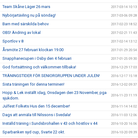
Team Skåne Läger 26 mars
2017-03-14 10:13
Nybörjartävling nu på söndag!
2017-03-06 09:28
Barn med särskilda behov
2017-02-23 18:52
OBS! Ändring av lokal
2017-02-21 11:43
Sportlov v 8
2017-02-14 13:12
Årsmöte 27 februari klockan 19.00
2017-01-29 20:54
Snapphanecupen i Osby den 4 februari
2017-01-25 09:30
God fortsättning och välkommen tillbaka!
2016-12-29 17:03
TRÄNINGSTIDER FÖR SENIORGRUPPEN UNDER JULEN!
2016-12-17 15:18
Sista träningen för denna terminen!
2016-12-02 09:37
Hopp & Lek inställt idag, Onsdagen den 23 November, pga
2016-11-23 11:19
sjukdom.
Julfest Folkets Hus den 15 december!
2016-11-14 14:02
Dags att anmäla till Nilssons i Svedala!
2016-11-03 12:06
Inställd träning i Sundsbrohallen v 43 och höstlov v 44
2016-10-20 16:06
Sparbanken syd cup, Svarte 22 okt.
2016-10-20 09:39