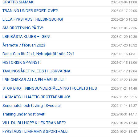
GRATTIS SIAMAK!
2023-03-04 11:00
TRÄNING UNDER SPORTLOVET!
2023-02-17 09:05
LILLA FYRSTADS I HELSINGBORG!
2023-02-10 10:52
SM-BROTTNING PÅ TV!
2023-02-01 22:36
LBK BÄSTA KLUBB – IGEN!
2023-01-29 10:38
Årsmöte 7 februari 2023
2023-01-20 10:32
Dana-Cup lör 21/1, Nybörjaträff sön 22/1
2023-01-16 14:31
HISTORISK GP-VINST!
2023-01-15 11:06
TÄVLINGSÅRET INLEDS I HUSKVARNA!
2023-01-12 12:04
LBK ÖNSKAR ALLA EN HÄRLIG JUL!
2022-12-22 14:30
STOR BROTTNINGSUNDERHÅLLNING I FOLKETS HUS
2022-11-24 14:48
LAGMATCH I HÄFTIG BROTTARMILJÖ!
2022-11-22 09:15
Seriematch och tävling i Svedala!
2022-11-14 14:37
Träning under höstlovet!
2022-10-31 14:17
VILL DU BLI HOPP & LEK TRÄNARE?
2022-10-25 13:44
FYRSTADS I LIMHAMNS SPORTHALL!
2022-10-24 15:47