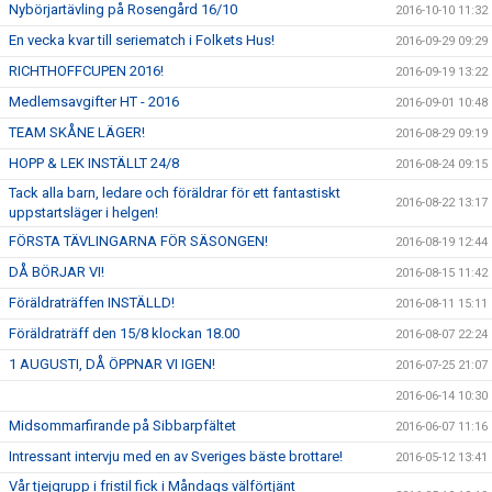
Nybörjartävling på Rosengård 16/10
2016-10-10 11:32
En vecka kvar till seriematch i Folkets Hus!
2016-09-29 09:29
RICHTHOFFCUPEN 2016!
2016-09-19 13:22
Medlemsavgifter HT - 2016
2016-09-01 10:48
TEAM SKÅNE LÄGER!
2016-08-29 09:19
HOPP & LEK INSTÄLLT 24/8
2016-08-24 09:15
Tack alla barn, ledare och föräldrar för ett fantastiskt
2016-08-22 13:17
uppstartsläger i helgen!
FÖRSTA TÄVLINGARNA FÖR SÄSONGEN!
2016-08-19 12:44
DÅ BÖRJAR VI!
2016-08-15 11:42
Föräldraträffen INSTÄLLD!
2016-08-11 15:11
Föräldraträff den 15/8 klockan 18.00
2016-08-07 22:24
1 AUGUSTI, DÅ ÖPPNAR VI IGEN!
2016-07-25 21:07
2016-06-14 10:30
Midsommarfirande på Sibbarpfältet
2016-06-07 11:16
Intressant intervju med en av Sveriges bäste brottare!
2016-05-12 13:41
Vår tjejgrupp i fristil fick i Måndags välförtjänt