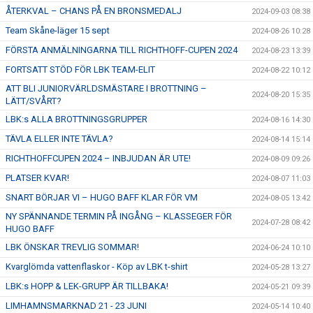
ÅTERKVAL – CHANS PÅ EN BRONSMEDALJ
2024-09-03 08:38
Team Skåne-läger 15 sept
2024-08-26 10:28
FÖRSTA ANMÄLNINGARNA TILL RICHTHOFF-CUPEN 2024
2024-08-23 13:39
FORTSATT STÖD FÖR LBK TEAM-ELIT
2024-08-22 10:12
ATT BLI JUNIORVÄRLDSMÄSTARE I BROTTNING –
2024-08-20 15:35
LÄTT/SVÅRT?
LBK:s ALLA BROTTNINGSGRUPPER
2024-08-16 14:30
TÄVLA ELLER INTE TÄVLA?
2024-08-14 15:14
RICHTHOFFCUPEN 2024 – INBJUDAN ÄR UTE!
2024-08-09 09:26
PLATSER KVAR!
2024-08-07 11:03
SNART BÖRJAR VI – HUGO BAFF KLAR FÖR VM
2024-08-05 13:42
NY SPÄNNANDE TERMIN PÅ INGÅNG – KLASSEGER FÖR
2024-07-28 08:42
HUGO BAFF
LBK ÖNSKAR TREVLIG SOMMAR!
2024-06-24 10:10
Kvarglömda vattenflaskor - Köp av LBK t-shirt
2024-05-28 13:27
LBK:s HOPP & LEK-GRUPP ÄR TILLBAKA!
2024-05-21 09:39
LIMHAMNSMARKNAD 21 - 23 JUNI
2024-05-14 10:40