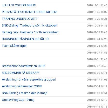
JULFEST 20 DECEMBER!
2018-12-01 12:40
PROVA PÅ BROTTNING I SPORTHALLEN!
2018-10-26 10:32
TRÄNING UNDER LOVET?
2018-10-26 10:31
SNK-tävling i Trelleborg sön 14 oktober!
2018-10-08 14:36
Hilding cup i Hästveda 15-16 september!
2018-09-02 20:46
BOXNINGSTRÄNINGEN INSTÄLLD!
2018-08-24 14:26
Team Skåne läger!
2018-08-24 13:23
2018-08-07 11:56
2018-07-31 22:43
Startveckor höstterminen 2018!
2018-07-22 20:43
MIDSOMMAR PÅ SIBBARP!
2018-06-05 13:11
Avslutning för våra respektive grupper!
2018-05-17 11:05
Avslutning vårterminen 2018!
2018-05-14 16:11
SNK-Tävling i Malmö den 20 maj!
2018-05-08 12:54
Gustav Freij Cup 19 maj
2018-05-08 12:49
2018-04-16 13:16