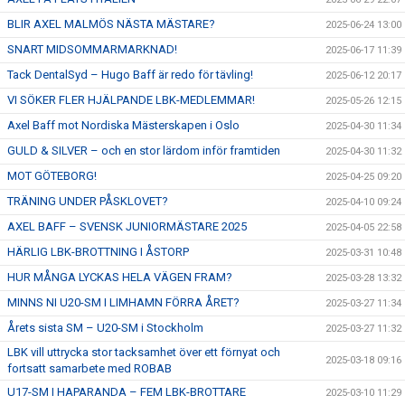
BLIR AXEL MALMÖS NÄSTA MÄSTARE?
2025-06-24 13:00
SNART MIDSOMMARMARKNAD!
2025-06-17 11:39
Tack DentalSyd – Hugo Baff är redo för tävling!
2025-06-12 20:17
VI SÖKER FLER HJÄLPANDE LBK-MEDLEMMAR!
2025-05-26 12:15
Axel Baff mot Nordiska Mästerskapen i Oslo
2025-04-30 11:34
GULD & SILVER – och en stor lärdom inför framtiden
2025-04-30 11:32
MOT GÖTEBORG!
2025-04-25 09:20
TRÄNING UNDER PÅSKLOVET?
2025-04-10 09:24
AXEL BAFF – SVENSK JUNIORMÄSTARE 2025
2025-04-05 22:58
HÄRLIG LBK-BROTTNING I ÅSTORP
2025-03-31 10:48
HUR MÅNGA LYCKAS HELA VÄGEN FRAM?
2025-03-28 13:32
MINNS NI U20-SM I LIMHAMN FÖRRA ÅRET?
2025-03-27 11:34
Årets sista SM – U20-SM i Stockholm
2025-03-27 11:32
LBK vill uttrycka stor tacksamhet över ett förnyat och
2025-03-18 09:16
fortsatt samarbete med ROBAB
U17-SM I HAPARANDA – FEM LBK-BROTTARE
2025-03-10 11:29