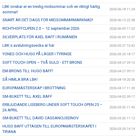
LBK önskar er en trevlig midsommar och en riktigt härlig
2026-06-18 11:24
ÅNGERRÄTT
sommar!
SNART ÄR DET DAGS FÖR MIDSOMMARMARKNAD!
2026-06-13 22:38
ENOLIV.SE
RICHTHOFFCUPEN 2.0 – 12 september 2026
2026-06-09 11:02
OM SKADAN ÄR FRAMME
SILVERPLATS FÖR AXEL BAFF I RUMÄNIEN
2026-06-09 10:37
LBK:s avslutningsvecka är här
2026-05-27 10:42
FRÅGOR KRING FRITIDSKORTET
YONES OCH HUGO PÅ LÄGER I TYRINGE
2026-05-24 18:17
SOFT TOUCH OPEN – TVÅ GULD - ETT BRONS
2026-04-27 09:15
EM-BRONS TILL HUGO BAFF!
2026-04-27 09:11
SÅ HIMLA BRA LBK!
2026-04-18 20:36
EUROPAMÄSTERSKAP I BROTTNING
2026-04-17 11:30
SM-BUKETT TILL AXEL BAFF
2026-04-02 09:17
ERBJUDANDE LISEBERG UNDER SOFT TOUCH OPEN 25 –
2026-03-26 11:45
26 APRIL
SM-BUKETT TILL DAVID CASSANCUSEINOV
2026-03-26 11:12
HUGO BAFF UTTAGEN TILL EUROPAMÄSTERSKAPET I
2026-03-24 14:14
TIRANA