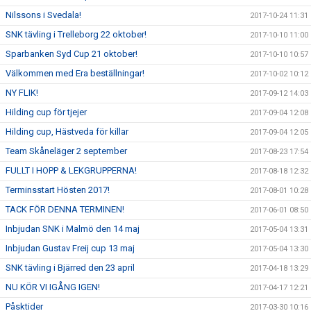
Nilssons i Svedala!
2017-10-24 11:31
SNK tävling i Trelleborg 22 oktober!
2017-10-10 11:00
Sparbanken Syd Cup 21 oktober!
2017-10-10 10:57
Välkommen med Era beställningar!
2017-10-02 10:12
NY FLIK!
2017-09-12 14:03
Hilding cup för tjejer
2017-09-04 12:08
Hilding cup, Hästveda för killar
2017-09-04 12:05
Team Skåneläger 2 september
2017-08-23 17:54
FULLT I HOPP & LEKGRUPPERNA!
2017-08-18 12:32
Terminsstart Hösten 2017!
2017-08-01 10:28
TACK FÖR DENNA TERMINEN!
2017-06-01 08:50
Inbjudan SNK i Malmö den 14 maj
2017-05-04 13:31
Inbjudan Gustav Freij cup 13 maj
2017-05-04 13:30
SNK tävling i Bjärred den 23 april
2017-04-18 13:29
NU KÖR VI IGÅNG IGEN!
2017-04-17 12:21
Påsktider
2017-03-30 10:16