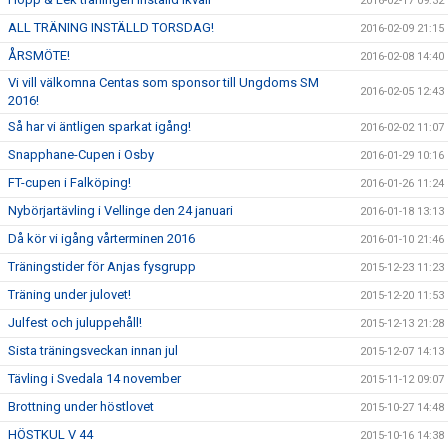
2016-02-17 09:32
ALL TRÄNING INSTÄLLD TORSDAG!
2016-02-09 21:15
ÅRSMÖTE!
2016-02-08 14:40
Vi vill välkomna Centas som sponsor till Ungdoms SM
2016-02-05 12:43
2016!
Så har vi äntligen sparkat igång!
2016-02-02 11:07
Snapphane-Cupen i Osby
2016-01-29 10:16
FT-cupen i Falköping!
2016-01-26 11:24
Nybörjartävling i Vellinge den 24 januari
2016-01-18 13:13
Då kör vi igång vårterminen 2016
2016-01-10 21:46
Träningstider för Anjas fysgrupp
2015-12-23 11:23
Träning under julovet!
2015-12-20 11:53
Julfest och juluppehåll!
2015-12-13 21:28
Sista träningsveckan innan jul
2015-12-07 14:13
Tävling i Svedala 14 november
2015-11-12 09:07
Brottning under höstlovet
2015-10-27 14:48
HÖSTKUL V 44
2015-10-16 14:38